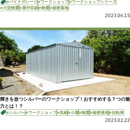
#バイクガレージ
#ワークショップ
#ワークショップシリーズ
#大型物置
#屋外収納
#物置
#秘密基地
2023.06.15
輝きを放つシルバーのワークショップ！おすすめする７つの魅
力とは！？
#シルバー
#ワークショップ
#収納
#小屋
#物置
#秘密基地
#自転車
2023.02.22