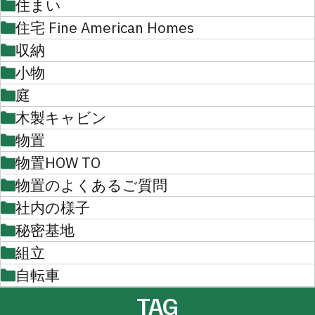
住まい
住宅 Fine American Homes
収納
小物
庭
木製キャビン
物置
物置HOW TO
物置のよくあるご質問
社内の様子
秘密基地
組立
自転車
TAG