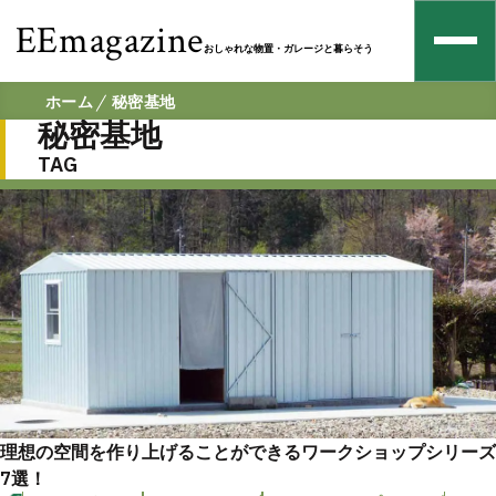
EEmagazine
おしゃれな物置・ガレージと暮らそう
ホーム
秘密基地
秘密基地
TAG
理想の空間を作り上げることができるワークショップシリーズ
7選！