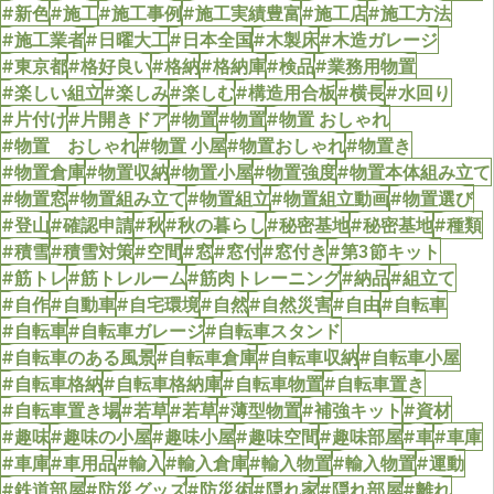
#新色
#施工
#施工事例
#施工実績豊富
#施工店
#施工方法
#施工業者
#日曜大工
#日本全国
#木製床
#木造ガレージ
#東京都
#格好良い
#格納
#格納庫
#検品
#業務用物置
#楽しい組立
#楽しみ
#楽しむ
#構造用合板
#横長
#水回り
#片付け
#片開きドア
#物置
#物置
#物置 おしゃれ
#物置 おしゃれ
#物置 小屋
#物置おしゃれ
#物置き
#物置倉庫
#物置収納
#物置小屋
#物置強度
#物置本体組み立て
#物置窓
#物置組み立て
#物置組立
#物置組立動画
#物置選び
#登山
#確認申請
#秋
#秋の暮らし
#秘密基地
#秘密基地
#種類
#積雪
#積雪対策
#空間
#窓
#窓付
#窓付き
#第3節キット
#筋トレ
#筋トレルーム
#筋肉トレーニング
#納品
#組立て
#自作
#自動車
#自宅環境
#自然
#自然災害
#自由
#自転車
#自転車
#自転車ガレージ
#自転車スタンド
#自転車のある風景
#自転車倉庫
#自転車収納
#自転車小屋
#自転車格納
#自転車格納庫
#自転車物置
#自転車置き
#自転車置き場
#若草
#若草
#薄型物置
#補強キット
#資材
#趣味
#趣味の小屋
#趣味小屋
#趣味空間
#趣味部屋
#車
#車庫
#車庫
#車用品
#輸入
#輸入倉庫
#輸入物置
#輸入物置
#運動
#鉄道部屋
#防災グッズ
#防災術
#隠れ家
#隠れ部屋
#離れ