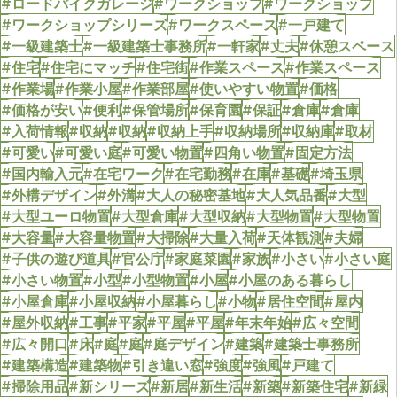
#ロードバイクガレージ
#ワークショップ
#ワークショップ
#ワークショップシリーズ
#ワークスペース
#一戸建て
#一級建築士
#一級建築士事務所
#一軒家
#丈夫
#休憩スペース
#住宅
#住宅にマッチ
#住宅街
#作業スペース
#作業スペース
#作業場
#作業小屋
#作業部屋
#使いやすい物置
#価格
#価格が安い
#便利
#保管場所
#保育園
#保証
#倉庫
#倉庫
#入荷情報
#収納
#収納
#収納上手
#収納場所
#収納庫
#取材
#可愛い
#可愛い庭
#可愛い物置
#四角い物置
#固定方法
#国内輸入元
#在宅ワーク
#在宅勤務
#在庫
#基礎
#埼玉県
#外構デザイン
#外溝
#大人の秘密基地
#大人気品番
#大型
#大型ユーロ物置
#大型倉庫
#大型収納
#大型物置
#大型物置
#大容量
#大容量物置
#大掃除
#大量入荷
#天体観測
#夫婦
#子供の遊び道具
#官公庁
#家庭菜園
#家族
#小さい
#小さい庭
#小さい物置
#小型
#小型物置
#小屋
#小屋のある暮らし
#小屋倉庫
#小屋収納
#小屋暮らし
#小物
#居住空間
#屋内
#屋外収納
#工事
#平家
#平屋
#平屋
#年末年始
#広々空間
#広々開口
#床
#庭
#庭
#庭デザイン
#建築
#建築士事務所
#建築構造
#建築物
#引き違い窓
#強度
#強風
#戸建て
#掃除用品
#新シリーズ
#新居
#新生活
#新築
#新築住宅
#新緑