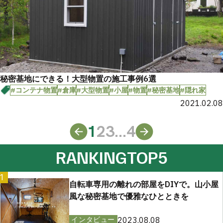
秘密基地にできる！大型物置の施工事例6選
#コンテナ物置
#倉庫
#大型物置
#小屋
#物置
#秘密基地
#隠れ家
2021.02.08
1
2
3
...
4
RANKING
TOP5
1
自転車専用の離れの部屋をDIYで。山小屋
風な秘密基地で優雅なひとときを
2023.08.08
インタビュー