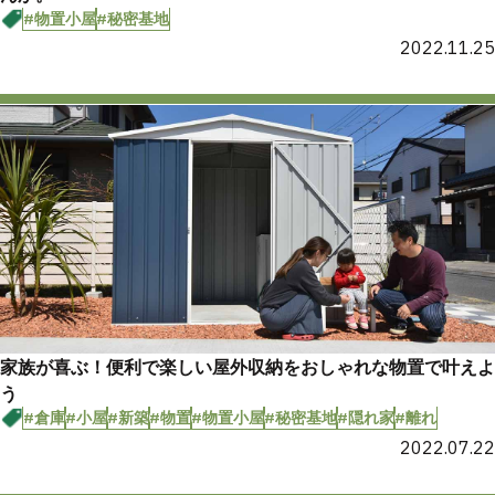
#物置小屋
#秘密基地
2022.11.25
家族が喜ぶ！便利で楽しい屋外収納をおしゃれな物置で叶えよ
う
#倉庫
#小屋
#新築
#物置
#物置小屋
#秘密基地
#隠れ家
#離れ
2022.07.22