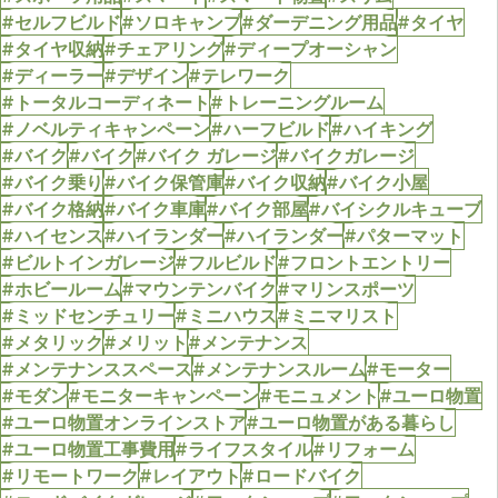
#セルフビルド
#ソロキャンプ
#ダーデニング用品
#タイヤ
#タイヤ収納
#チェアリング
#ディープオーシャン
#ディーラー
#デザイン
#テレワーク
#トータルコーディネート
#トレーニングルーム
#ノベルティキャンペーン
#ハーフビルド
#ハイキング
#バイク
#バイク
#バイク ガレージ
#バイクガレージ
#バイク乗り
#バイク保管庫
#バイク収納
#バイク小屋
#バイク格納
#バイク車庫
#バイク部屋
#バイシクルキューブ
#ハイセンス
#ハイランダー
#ハイランダー
#パターマット
#ビルトインガレージ
#フルビルド
#フロントエントリー
#ホビールーム
#マウンテンバイク
#マリンスポーツ
#ミッドセンチュリー
#ミニハウス
#ミニマリスト
#メタリック
#メリット
#メンテナンス
#メンテナンススペース
#メンテナンスルーム
#モーター
#モダン
#モニターキャンペーン
#モニュメント
#ユーロ物置
#ユーロ物置オンラインストア
#ユーロ物置がある暮らし
#ユーロ物置工事費用
#ライフスタイル
#リフォーム
#リモートワーク
#レイアウト
#ロードバイク