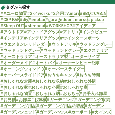
タグから探す
##ユーロ物置
#2×4works
#2台用
#Amarr
#BBQ
#CABIN
#CSP F&F
#diy
#eeplan
#garagedoor
#morso
#pickup
#Sleep OUT
#sleepout
#WORKSHOP
#アイディア
#アウトドア
#アウトドアグッズ
#アトリエ
#インタビュー
#インテリア
#インテリアグッズ
#ウインタースポーツ
#ウエスタンレッドシダー
#ウッドデッキ
#ウッドラングレー
#ウッドランドグレー
#ウッドランドグレー
#エクステリア
#オーストラリア
#オーストラリア製
#オーダーサイズ
#オーダーメイド
#オートバイ
#オーナーレビュー記事
#オーニングウィンドウ
#オーバースライダー
#オーバースライドドア
#おうちキャンプ
#おうち時間
#おしゃれな倉庫
#おしゃれな収納
#おしゃれな外構
#おしゃれな家
#おしゃれな小屋
#おしゃれな庭
#おしゃれな物置
#おしゃれ収納
#おもちゃ
#お手入れ部屋
#お見積
#お部屋
#お雛様
#ガーデニング
#ガーデニング収納
#ガーデニング用品
#ガーデニング用品の収納
#ガーデン
#ガーデンシェッド
#ガーデンハウス
#カーポート
#カインズ