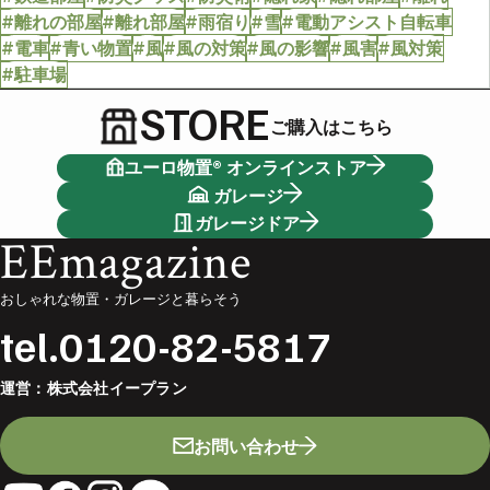
#離れの部屋
#離れ部屋
#雨宿り
#雪
#電動アシスト自転車
#電車
#青い物置
#風
#風の対策
#風の影響
#風害
#風対策
#駐車場
STORE
ご購入はこちら
ユーロ物置® オンラインストア
ガレージ
ガレージドア
EEmagazine
おしゃれな物置・ガレージと暮らそう
tel.
0120-82-5817
運営：
株式会社イープラン
お問い合わせ