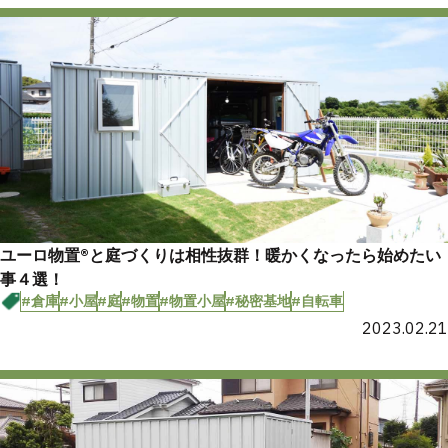
ユーロ物置®と庭づくりは相性抜群！暖かくなったら始めたい
事４選！
#倉庫
#小屋
#庭
#物置
#物置小屋
#秘密基地
#自転車
2023.02.21