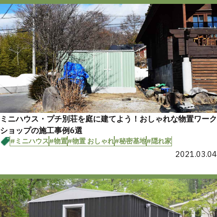
ミニハウス・プチ別荘を庭に建てよう！おしゃれな物置ワーク
ショップの施工事例6選
#ミニハウス
#物置
#物置 おしゃれ
#秘密基地
#隠れ家
2021.03.04