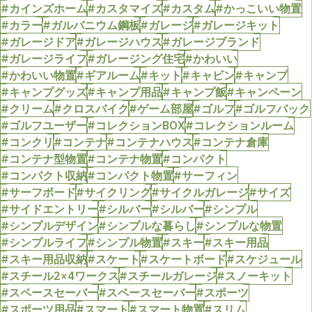
#カインズホーム
#カスタマイズ
#カスタム
#かっこいい物置
#カラー
#ガルバニウム鋼板
#ガレージ
#ガレージキット
#ガレージドア
#ガレージハウス
#ガレージブランド
#ガレージライフ
#ガレージング住宅
#かわいい
#かわいい物置
#ギアルーム
#キット
#キャビン
#キャンプ
#キャンプグッズ
#キャンプ用品
#キャンプ飯
#キャンペーン
#クリーム
#クロスバイク
#ゲーム部屋
#ゴルフ
#ゴルフバック
#ゴルフユーザー
#コレクションBOX
#コレクションルーム
#コンクリ
#コンテナ
#コンテナハウス
#コンテナ倉庫
#コンテナ型物置
#コンテナ物置
#コンパクト
#コンパクト収納
#コンパクト物置
#サーフィン
#サーフボード
#サイクリング
#サイクルガレージ
#サイズ
#サイドエントリー
#シルバー
#シルバー
#シンプル
#シンプルデザイン
#シンプルな暮らし
#シンプルな物置
#シンプルライフ
#シンプル物置
#スキー
#スキー用品
#スキー用品収納
#スケート
#スケートボード
#スケジュール
#スチール2×4ワークス
#スチールガレージ
#スノーキット
#スペースセーバー
#スペースセーバー
#スポーツ
#スポーツ用品
#スマート
#スマート物置
#スリム