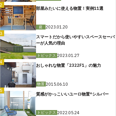
2
部屋みたいに使える物置！実例11選
2023.01.20
庭
3
スマートだから使いやすいスペースセーバ
ーが人気の理由
2023.01.27
トピックス
4
おしゃれな物置「2322F1」の魅力
2015.06.10
物置
5
質感がかっこいいユーロ物置®︎シルバー
2022.05.24
トピックス