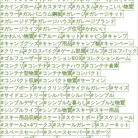
#カインズホーム
#カスタマイズ
#カスタム
#かっこいい物置
#カラー
#ガルバニウム鋼板
#ガレージ
#ガレージキット
#ガレージドア
#ガレージハウス
#ガレージブランド
#ガレージライフ
#ガレージング住宅
#かわいい
#かわいい物置
#ギアルーム
#キット
#キャビン
#キャンプ
#キャンプグッズ
#キャンプ用品
#キャンプ飯
#キャンペーン
#クリーム
#クロスバイク
#ゲーム部屋
#ゴルフ
#ゴルフバック
#ゴルフユーザー
#コレクションBOX
#コレクションルーム
#コンクリ
#コンテナ
#コンテナハウス
#コンテナ倉庫
#コンテナ型物置
#コンテナ物置
#コンパクト
#コンパクト収納
#コンパクト物置
#サーフィン
#サーフボード
#サイクリング
#サイクルガレージ
#サイズ
#サイドエントリー
#シルバー
#シルバー
#シンプル
#シンプルデザイン
#シンプルな暮らし
#シンプルな物置
#シンプルライフ
#シンプル物置
#スキー
#スキー用品
#スキー用品収納
#スケート
#スケートボード
#スケジュール
#スチール2×4ワークス
#スチールガレージ
#スノーキット
#スペースセーバー
#スペースセーバー
#スポーツ