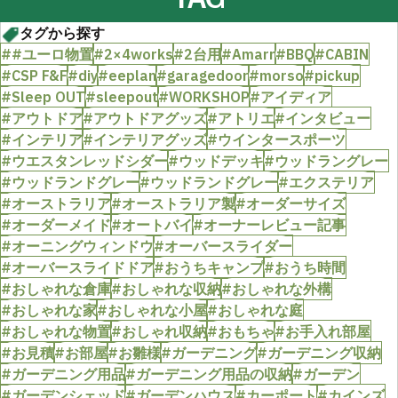
タグから探す
##ユーロ物置
#2×4works
#2台用
#Amarr
#BBQ
#CABIN
#CSP F&F
#diy
#eeplan
#garagedoor
#morso
#pickup
#Sleep OUT
#sleepout
#WORKSHOP
#アイディア
#アウトドア
#アウトドアグッズ
#アトリエ
#インタビュー
#インテリア
#インテリアグッズ
#ウインタースポーツ
#ウエスタンレッドシダー
#ウッドデッキ
#ウッドラングレー
#ウッドランドグレー
#ウッドランドグレー
#エクステリア
#オーストラリア
#オーストラリア製
#オーダーサイズ
#オーダーメイド
#オートバイ
#オーナーレビュー記事
#オーニングウィンドウ
#オーバースライダー
#オーバースライドドア
#おうちキャンプ
#おうち時間
#おしゃれな倉庫
#おしゃれな収納
#おしゃれな外構
#おしゃれな家
#おしゃれな小屋
#おしゃれな庭
#おしゃれな物置
#おしゃれ収納
#おもちゃ
#お手入れ部屋
#お見積
#お部屋
#お雛様
#ガーデニング
#ガーデニング収納
#ガーデニング用品
#ガーデニング用品の収納
#ガーデン
#ガーデンシェッド
#ガーデンハウス
#カーポート
#カインズ