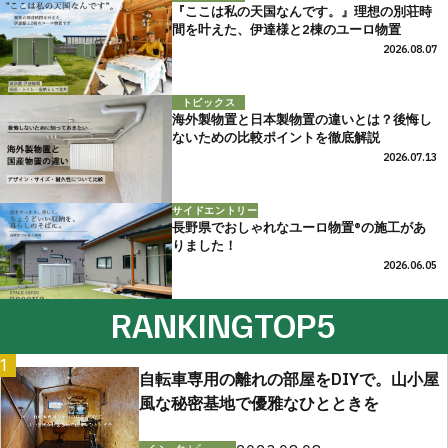
『ここは私の天国なんです。』理想の別荘時
間を叶えた、伊達様と2棟のユーロ物置
2026.08.07
トピックス
海外製物置と日本製物置の違いとは？後悔し
ないための比較ポイントを徹底解説
2026.07.13
サイドエントリー
長野県でおしゃれなユーロ物置®の施工があ
りました！
2026.06.05
RANKING
TOP5
1
自転車専用の離れの部屋をDIYで。山小屋
風な秘密基地で優雅なひとときを