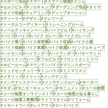
#スポーツ用品
#スマート
#スマート物置
#スリム
#セルフビルド
#ソロキャンプ
#ダーデニング用品
#タイヤ
#タイヤ収納
#チェアリング
#ディープオーシャン
#ディーラー
#デザイン
#テレワーク
#トータルコーディネート
#トレーニングルーム
#ノベルティキャンペーン
#ハーフビルド
#ハイキング
#バイク
#バイク
#バイク ガレージ
#バイクガレージ
#バイク乗り
#バイク保管庫
#バイク収納
#バイク小屋
#バイク格納
#バイク車庫
#バイク部屋
#バイシクルキューブ
#ハイセンス
#ハイランダー
#ハイランダー
#パターマット
#ビルトインガレージ
#フルビルド
#フロントエントリー
#ホビールーム
#マウンテンバイク
#マリンスポーツ
#ミッドセンチュリー
#ミニハウス
#ミニマリスト
#メタリック
#メリット
#メンテナンス
#メンテナンススペース
#メンテナンスルーム
#モーター
#モダン
#モニターキャンペーン
#モニュメント
#ユーロ物置
#ユーロ物置オンラインストア
#ユーロ物置がある暮らし
#ユーロ物置工事費用
#ライフスタイル
#リフォーム
#リモートワーク
#レイアウト
#ロードバイク