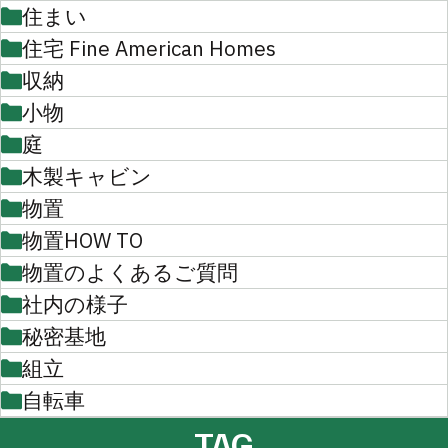
住まい
住宅 Fine American Homes
収納
小物
庭
木製キャビン
物置
物置HOW TO
物置のよくあるご質問
社内の様子
秘密基地
組立
自転車
TAG