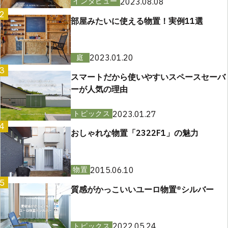
2023.08.08
インタビュー
2
部屋みたいに使える物置！実例11選
2023.01.20
庭
3
スマートだから使いやすいスペースセーバ
ーが人気の理由
2023.01.27
トピックス
4
おしゃれな物置「2322F1」の魅力
2015.06.10
物置
5
質感がかっこいいユーロ物置®︎シルバー
2022.05.24
トピックス