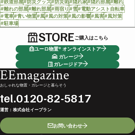
#鉄道部屋
#防災グッズ
#防災術
#隠れ家
#隠れ部屋
#離れ
#離れの部屋
#離れ部屋
#雨宿り
#雪
#電動アシスト自転車
#電車
#青い物置
#風
#風の対策
#風の影響
#風害
#風対策
#駐車場
STORE
ご購入はこちら
ユーロ物置® オンラインストア
ガレージ
ガレージドア
EEmagazine
おしゃれな物置・ガレージと暮らそう
tel.
0120-82-5817
運営：
株式会社イープラン
お問い合わせ