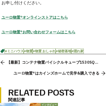
お申し付けください。
ユーロ物置®オンラインストアはこちら
ユーロ物置®お問い合わせフォームはこちら
#ミニハウス
#物置
#物置 おしゃれ
#秘密基地
#隠れ家
【最新】コンテナ物置バイシクルキューブ1530SQ1
の施工事例6選
ユーロ物置®はカインズホームで見学&購入できる
RELATED POSTS
関連記事
インタビュー