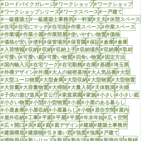
#ロードバイクガレージ
#ワークショップ
#ワークショップ
#ワークショップシリーズ
#ワークスペース
#一戸建て
#一級建築士
#一級建築士事務所
#一軒家
#丈夫
#休憩スペース
#住宅
#住宅にマッチ
#住宅街
#作業スペース
#作業スペース
#作業場
#作業小屋
#作業部屋
#使いやすい物置
#価格
#価格が安い
#便利
#保管場所
#保育園
#保証
#倉庫
#倉庫
#入荷情報
#収納
#収納
#収納上手
#収納場所
#収納庫
#取材
#可愛い
#可愛い庭
#可愛い物置
#四角い物置
#固定方法
#国内輸入元
#在宅ワーク
#在宅勤務
#在庫
#基礎
#埼玉県
#外構デザイン
#外溝
#大人の秘密基地
#大人気品番
#大型
#大型ユーロ物置
#大型倉庫
#大型収納
#大型物置
#大型物置
#大容量
#大容量物置
#大掃除
#大量入荷
#天体観測
#夫婦
#子供の遊び道具
#官公庁
#家庭菜園
#家族
#小さい
#小さい庭
#小さい物置
#小型
#小型物置
#小屋
#小屋のある暮らし
#小屋倉庫
#小屋収納
#小屋暮らし
#小物
#居住空間
#屋内
#屋外収納
#工事
#平家
#平屋
#平屋
#年末年始
#広々空間
#広々開口
#床
#庭
#庭
#庭デザイン
#建築
#建築士事務所
#建築構造
#建築物
#引き違い窓
#強度
#強風
#戸建て
#掃除用品
#新シリーズ
#新居
#新生活
#新築
#新築住宅
#新緑