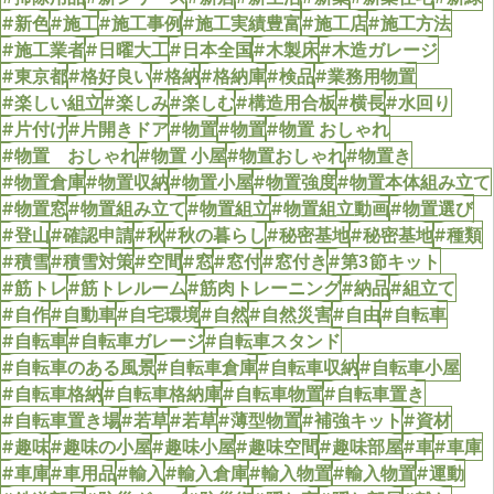
#新色
#施工
#施工事例
#施工実績豊富
#施工店
#施工方法
#施工業者
#日曜大工
#日本全国
#木製床
#木造ガレージ
#東京都
#格好良い
#格納
#格納庫
#検品
#業務用物置
#楽しい組立
#楽しみ
#楽しむ
#構造用合板
#横長
#水回り
#片付け
#片開きドア
#物置
#物置
#物置 おしゃれ
#物置 おしゃれ
#物置 小屋
#物置おしゃれ
#物置き
#物置倉庫
#物置収納
#物置小屋
#物置強度
#物置本体組み立て
#物置窓
#物置組み立て
#物置組立
#物置組立動画
#物置選び
#登山
#確認申請
#秋
#秋の暮らし
#秘密基地
#秘密基地
#種類
#積雪
#積雪対策
#空間
#窓
#窓付
#窓付き
#第3節キット
#筋トレ
#筋トレルーム
#筋肉トレーニング
#納品
#組立て
#自作
#自動車
#自宅環境
#自然
#自然災害
#自由
#自転車
#自転車
#自転車ガレージ
#自転車スタンド
#自転車のある風景
#自転車倉庫
#自転車収納
#自転車小屋
#自転車格納
#自転車格納庫
#自転車物置
#自転車置き
#自転車置き場
#若草
#若草
#薄型物置
#補強キット
#資材
#趣味
#趣味の小屋
#趣味小屋
#趣味空間
#趣味部屋
#車
#車庫
#車庫
#車用品
#輸入
#輸入倉庫
#輸入物置
#輸入物置
#運動