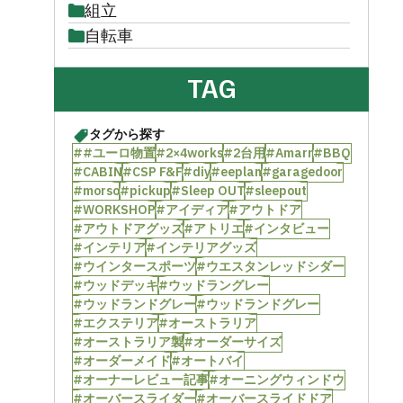
組立
自転車
TAG
タグから探す
##ユーロ物置
#2×4works
#2台用
#Amarr
#BBQ
#CABIN
#CSP F&F
#diy
#eeplan
#garagedoor
#morso
#pickup
#Sleep OUT
#sleepout
#WORKSHOP
#アイディア
#アウトドア
#アウトドアグッズ
#アトリエ
#インタビュー
#インテリア
#インテリアグッズ
#ウインタースポーツ
#ウエスタンレッドシダー
#ウッドデッキ
#ウッドラングレー
#ウッドランドグレー
#ウッドランドグレー
#エクステリア
#オーストラリア
#オーストラリア製
#オーダーサイズ
#オーダーメイド
#オートバイ
#オーナーレビュー記事
#オーニングウィンドウ
#オーバースライダー
#オーバースライドドア