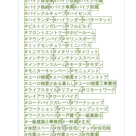
#バイク保管庫
#バイク収納
#バイク小屋
#バイク格納
#バイク車庫
#バイク部屋
#バイシクルキューブ
#ハイセンス
#ハイランダー
#ハイランダー
#パターマット
#ビルトインガレージ
#フルビルド
#フロントエントリー
#ホビールーム
#マウンテンバイク
#マリンスポーツ
#ミッドセンチュリー
#ミニハウス
#ミニマリスト
#メタリック
#メリット
#メンテナンス
#メンテナンススペース
#メンテナンスルーム
#モーター
#モダン
#モニターキャンペーン
#モニュメント
#ユーロ物置
#ユーロ物置オンラインストア
#ユーロ物置がある暮らし
#ユーロ物置工事費用
#ライフスタイル
#リフォーム
#リモートワーク
#レイアウト
#ロードバイク
#ロードバイクガレージ
#ワークショップ
#ワークショップ
#ワークショップシリーズ
#ワークスペース
#一戸建て
#一級建築士
#一級建築士事務所
#一軒家
#丈夫
#休憩スペース
#住宅
#住宅にマッチ
#住宅街
#作業スペース
#作業スペース
#作業場