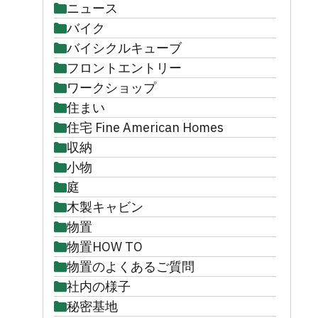
ニュース
バイク
バイシクルキューブ
フロントエントリー
ワークショップ
住まい
住宅 Fine American Homes
収納
小物
庭
木製キャビン
物置
物置HOW TO
物置のよくあるご質問
社内の様子
秘密基地