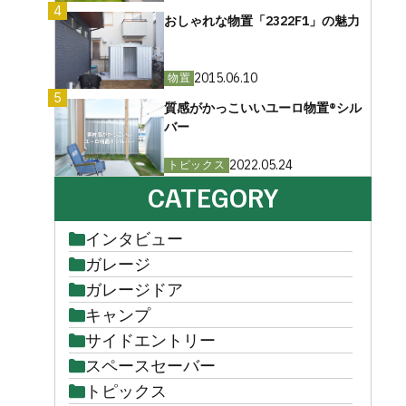
4
おしゃれな物置「2322F1」の魅力
2015.06.10
物置
5
質感がかっこいいユーロ物置®︎シル
バー
2022.05.24
トピックス
CATEGORY
インタビュー
ガレージ
ガレージドア
キャンプ
サイドエントリー
スペースセーバー
トピックス