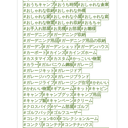
#おうちキャンプ
#おうち時間
#おしゃれな倉庫
#おしゃれな収納
#おしゃれな外構
#おしゃれな家
#おしゃれな小屋
#おしゃれな庭
#おしゃれな物置
#おしゃれ収納
#おもちゃ
#お手入れ部屋
#お見積
#お部屋
#お雛様
#ガーデニング
#ガーデニング収納
#ガーデニング用品
#ガーデニング用品の収納
#ガーデン
#ガーデンシェッド
#ガーデンハウス
#カーポート
#カインズ
#カインズホーム
#カスタマイズ
#カスタム
#かっこいい物置
#カラー
#ガルバニウム鋼板
#ガレージ
#ガレージキット
#ガレージドア
#ガレージハウス
#ガレージブランド
#ガレージライフ
#ガレージング住宅
#かわいい
#かわいい物置
#ギアルーム
#キット
#キャビン
#キャンプ
#キャンプグッズ
#キャンプ用品
#キャンプ飯
#キャンペーン
#クリーム
#クロスバイク
#ゲーム部屋
#ゴルフ
#ゴルフバック
#ゴルフユーザー
#コレクションBOX
#コレクションルーム
#コンクリ
#コンテナ
#コンテナハウス