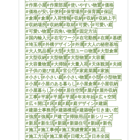
#作業小屋
#作業部屋
#使いやすい物置
#価格
#価格が安い
#便利
#保管場所
#保育園
#保証
#倉庫
#倉庫
#入荷情報
#収納
#収納
#収納上手
#収納場所
#収納庫
#取材
#可愛い
#可愛い庭
#可愛い物置
#四角い物置
#固定方法
#国内輸入元
#在宅ワーク
#在宅勤務
#在庫
#基礎
#埼玉県
#外構デザイン
#外溝
#大人の秘密基地
#大人気品番
#大型
#大型ユーロ物置
#大型倉庫
#大型収納
#大型物置
#大型物置
#大容量
#大容量物置
#大掃除
#大量入荷
#天体観測
#夫婦
#子供の遊び道具
#官公庁
#家庭菜園
#家族
#小さい
#小さい庭
#小さい物置
#小型
#小型物置
#小屋
#小屋のある暮らし
#小屋倉庫
#小屋収納
#小屋暮らし
#小物
#居住空間
#屋内
#屋外収納
#工事
#平家
#平屋
#平屋
#年末年始
#広々空間
#広々開口
#床
#庭
#庭
#庭デザイン
#建築
#建築士事務所
#建築構造
#建築物
#引き違い窓
#強度
#強風
#戸建て
#掃除用品
#新シリーズ
#新居
#新生活
#新築
#新築住宅
#新緑
#新色
#施工
#施工事例
#施工実績豊富
#施工店
#施工方法
#施工業者
#日曜大工
#日本全国