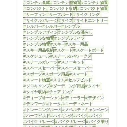
#コンテナ倉庫
#コンテナ型物置
#コンテナ物置
#コンパクト
#コンパクト収納
#コンパクト物置
#サーフィン
#サーフボード
#サイクリング
#サイクルガレージ
#サイズ
#サイドエントリー
#シルバー
#シルバー
#シンプル
#シンプルデザイン
#シンプルな暮らし
#シンプルな物置
#シンプルライフ
#シンプル物置
#スキー
#スキー用品
#スキー用品収納
#スケート
#スケートボード
#スケジュール
#スチール2×4ワークス
#スチールガレージ
#スノーキット
#スペースセーバー
#スペースセーバー
#スポーツ
#スポーツ用品
#スマート
#スマート物置
#スリム
#セルフビルド
#ソロキャンプ
#ダーデニング用品
#タイヤ
#タイヤ収納
#チェアリング
#ディープオーシャン
#ディーラー
#デザイン
#テレワーク
#トータルコーディネート
#トレーニングルーム
#ノベルティキャンペーン
#ハーフビルド
#ハイキング
#バイク
#バイク
#バイク ガレージ
#バイクガレージ
#バイク乗り