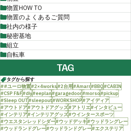
物置HOW TO
物置のよくあるご質問
社内の様子
秘密基地
組立
自転車
TAG
タグから探す
##ユーロ物置
#2×4works
#2台用
#Amarr
#BBQ
#CABIN
#CSP F&F
#diy
#eeplan
#garagedoor
#morso
#pickup
#Sleep OUT
#sleepout
#WORKSHOP
#アイディア
#アウトドア
#アウトドアグッズ
#アトリエ
#インタビュー
#インテリア
#インテリアグッズ
#ウインタースポーツ
#ウエスタンレッドシダー
#ウッドデッキ
#ウッドラングレー
#ウッドランドグレー
#ウッドランドグレー
#エクステリア