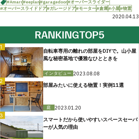
#Amarr
#eeplan
#garagedoor
#オーバースライダー
#オーバースライドドア
#ガレージドア
#モーター
#倉庫
#小屋
#物置
2020.04.13
RANKING
TOP5
1
自転車専用の離れの部屋をDIYで。山小屋
風な秘密基地で優雅なひとときを
2023.08.08
インタビュー
2
部屋みたいに使える物置！実例11選
2023.01.20
庭
3
スマートだから使いやすいスペースセーバ
ーが人気の理由