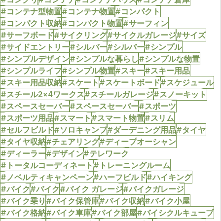
#コンテナ型物置
#コンテナ物置
#コンパクト
#コンパクト収納
#コンパクト物置
#サーフィン
#サーフボード
#サイクリング
#サイクルガレージ
#サイズ
#サイドエントリー
#シルバー
#シルバー
#シンプル
#シンプルデザイン
#シンプルな暮らし
#シンプルな物置
#シンプルライフ
#シンプル物置
#スキー
#スキー用品
#スキー用品収納
#スケート
#スケートボード
#スケジュール
#スチール2×4ワークス
#スチールガレージ
#スノーキット
#スペースセーバー
#スペースセーバー
#スポーツ
#スポーツ用品
#スマート
#スマート物置
#スリム
#セルフビルド
#ソロキャンプ
#ダーデニング用品
#タイヤ
#タイヤ収納
#チェアリング
#ディープオーシャン
#ディーラー
#デザイン
#テレワーク
#トータルコーディネート
#トレーニングルーム
#ノベルティキャンペーン
#ハーフビルド
#ハイキング
#バイク
#バイク
#バイク ガレージ
#バイクガレージ
#バイク乗り
#バイク保管庫
#バイク収納
#バイク小屋
#バイク格納
#バイク車庫
#バイク部屋
#バイシクルキューブ