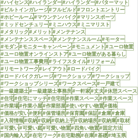
#ハイセンス
#ハイランダー
#ハイランダー
#パターマット
#ビルトインガレージ
#フルビルド
#フロントエントリー
#ホビールーム
#マウンテンバイク
#マリンスポーツ
#ミッドセンチュリー
#ミニハウス
#ミニマリスト
#メタリック
#メリット
#メンテナンス
#メンテナンススペース
#メンテナンスルーム
#モーター
#モダン
#モニターキャンペーン
#モニュメント
#ユーロ物置
#ユーロ物置オンラインストア
#ユーロ物置がある暮らし
#ユーロ物置工事費用
#ライフスタイル
#リフォーム
#リモートワーク
#レイアウト
#ロードバイク
#ロードバイクガレージ
#ワークショップ
#ワークショップ
#ワークショップシリーズ
#ワークスペース
#一戸建て
#一級建築士
#一級建築士事務所
#一軒家
#丈夫
#休憩スペース
#住宅
#住宅にマッチ
#住宅街
#作業スペース
#作業スペース
#作業場
#作業小屋
#作業部屋
#使いやすい物置
#価格
#価格が安い
#便利
#保管場所
#保育園
#保証
#倉庫
#倉庫
#入荷情報
#収納
#収納
#収納上手
#収納場所
#収納庫
#取材
#可愛い
#可愛い庭
#可愛い物置
#四角い物置
#固定方法
#国内輸入元
#在宅ワーク
#在宅勤務
#在庫
#基礎
#埼玉県