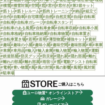
#積雪
#積雪対策
#空間
#窓
#窓付
#窓付き
#第3節キット
#筋トレ
#筋トレルーム
#筋肉トレーニング
#納品
#組立て
#自作
#自動車
#自宅環境
#自然
#自然災害
#自由
#自転車
#自転車
#自転車ガレージ
#自転車スタンド
#自転車のある風景
#自転車倉庫
#自転車収納
#自転車小屋
#自転車格納
#自転車格納庫
#自転車物置
#自転車置き
#自転車置き場
#若草
#若草
#薄型物置
#補強キット
#資材
#趣味
#趣味の小屋
#趣味小屋
#趣味空間
#趣味部屋
#車
#車庫
#車庫
#車用品
#輸入
#輸入倉庫
#輸入物置
#輸入物置
#運動
#鉄道部屋
#防災グッズ
#防災術
#隠れ家
#隠れ部屋
#離れ
#離れの部屋
#離れ部屋
#雨宿り
#雪
#電動アシスト自転車
#電車
#青い物置
#風
#風の対策
#風の影響
#風害
#風対策
#駐車場
STORE
ご購入はこちら
ユーロ物置® オンラインストア
ガレージ
ガレージドア