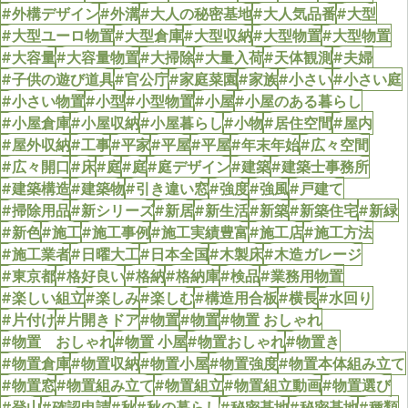
#外構デザイン
#外溝
#大人の秘密基地
#大人気品番
#大型
#大型ユーロ物置
#大型倉庫
#大型収納
#大型物置
#大型物置
#大容量
#大容量物置
#大掃除
#大量入荷
#天体観測
#夫婦
#子供の遊び道具
#官公庁
#家庭菜園
#家族
#小さい
#小さい庭
#小さい物置
#小型
#小型物置
#小屋
#小屋のある暮らし
#小屋倉庫
#小屋収納
#小屋暮らし
#小物
#居住空間
#屋内
#屋外収納
#工事
#平家
#平屋
#平屋
#年末年始
#広々空間
#広々開口
#床
#庭
#庭
#庭デザイン
#建築
#建築士事務所
#建築構造
#建築物
#引き違い窓
#強度
#強風
#戸建て
#掃除用品
#新シリーズ
#新居
#新生活
#新築
#新築住宅
#新緑
#新色
#施工
#施工事例
#施工実績豊富
#施工店
#施工方法
#施工業者
#日曜大工
#日本全国
#木製床
#木造ガレージ
#東京都
#格好良い
#格納
#格納庫
#検品
#業務用物置
#楽しい組立
#楽しみ
#楽しむ
#構造用合板
#横長
#水回り
#片付け
#片開きドア
#物置
#物置
#物置 おしゃれ
#物置 おしゃれ
#物置 小屋
#物置おしゃれ
#物置き
#物置倉庫
#物置収納
#物置小屋
#物置強度
#物置本体組み立て
#物置窓
#物置組み立て
#物置組立
#物置組立動画
#物置選び
#登山
#確認申請
#秋
#秋の暮らし
#秘密基地
#秘密基地
#種類