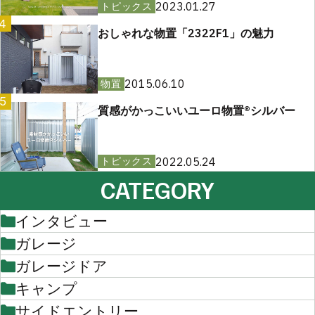
2023.01.27
トピックス
4
おしゃれな物置「2322F1」の魅力
2015.06.10
物置
5
質感がかっこいいユーロ物置®︎シルバー
2022.05.24
トピックス
CATEGORY
インタビュー
ガレージ
ガレージドア
キャンプ
サイドエントリー