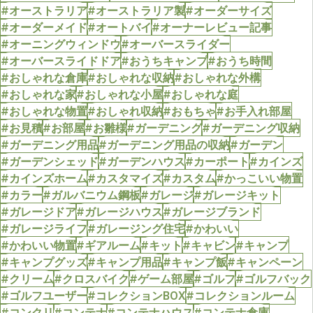
#オーストラリア
#オーストラリア製
#オーダーサイズ
#オーダーメイド
#オートバイ
#オーナーレビュー記事
#オーニングウィンドウ
#オーバースライダー
#オーバースライドドア
#おうちキャンプ
#おうち時間
#おしゃれな倉庫
#おしゃれな収納
#おしゃれな外構
#おしゃれな家
#おしゃれな小屋
#おしゃれな庭
#おしゃれな物置
#おしゃれ収納
#おもちゃ
#お手入れ部屋
#お見積
#お部屋
#お雛様
#ガーデニング
#ガーデニング収納
#ガーデニング用品
#ガーデニング用品の収納
#ガーデン
#ガーデンシェッド
#ガーデンハウス
#カーポート
#カインズ
#カインズホーム
#カスタマイズ
#カスタム
#かっこいい物置
#カラー
#ガルバニウム鋼板
#ガレージ
#ガレージキット
#ガレージドア
#ガレージハウス
#ガレージブランド
#ガレージライフ
#ガレージング住宅
#かわいい
#かわいい物置
#ギアルーム
#キット
#キャビン
#キャンプ
#キャンプグッズ
#キャンプ用品
#キャンプ飯
#キャンペーン
#クリーム
#クロスバイク
#ゲーム部屋
#ゴルフ
#ゴルフバック
#ゴルフユーザー
#コレクションBOX
#コレクションルーム
#コンクリ
#コンテナ
#コンテナハウス
#コンテナ倉庫