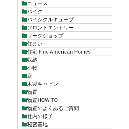
ニュース
バイク
バイシクルキューブ
フロントエントリー
ワークショップ
住まい
住宅 Fine American Homes
収納
小物
庭
木製キャビン
物置
物置HOW TO
物置のよくあるご質問
社内の様子
秘密基地