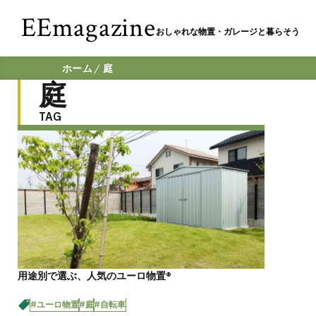
EEmagazine
おしゃれな物置・ガレージと暮らそう
ホーム
庭
庭
TAG
用途別で選ぶ、人気のユーロ物置®️
#ユーロ物置
#庭
#自転車