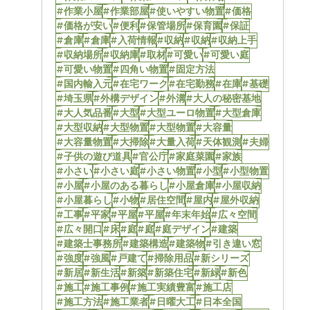
#作業小屋
#作業部屋
#使いやすい物置
#価格
#価格が安い
#便利
#保管場所
#保育園
#保証
#倉庫
#倉庫
#入荷情報
#収納
#収納
#収納上手
#収納場所
#収納庫
#取材
#可愛い
#可愛い庭
#可愛い物置
#四角い物置
#固定方法
#国内輸入元
#在宅ワーク
#在宅勤務
#在庫
#基礎
#埼玉県
#外構デザイン
#外溝
#大人の秘密基地
#大人気品番
#大型
#大型ユーロ物置
#大型倉庫
#大型収納
#大型物置
#大型物置
#大容量
#大容量物置
#大掃除
#大量入荷
#天体観測
#夫婦
#子供の遊び道具
#官公庁
#家庭菜園
#家族
#小さい
#小さい庭
#小さい物置
#小型
#小型物置
#小屋
#小屋のある暮らし
#小屋倉庫
#小屋収納
#小屋暮らし
#小物
#居住空間
#屋内
#屋外収納
#工事
#平家
#平屋
#平屋
#年末年始
#広々空間
#広々開口
#床
#庭
#庭
#庭デザイン
#建築
#建築士事務所
#建築構造
#建築物
#引き違い窓
#強度
#強風
#戸建て
#掃除用品
#新シリーズ
#新居
#新生活
#新築
#新築住宅
#新緑
#新色
#施工
#施工事例
#施工実績豊富
#施工店
#施工方法
#施工業者
#日曜大工
#日本全国