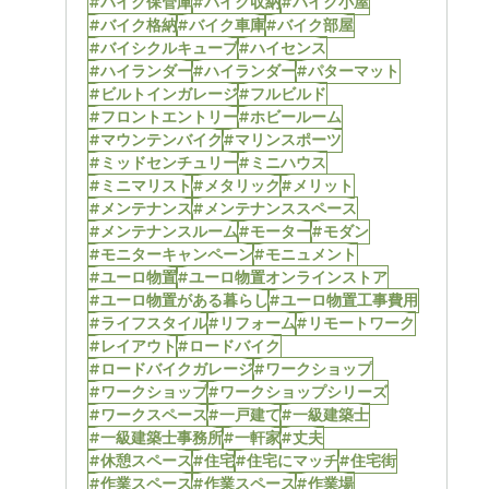
#バイク保管庫
#バイク収納
#バイク小屋
#バイク格納
#バイク車庫
#バイク部屋
#バイシクルキューブ
#ハイセンス
#ハイランダー
#ハイランダー
#パターマット
#ビルトインガレージ
#フルビルド
#フロントエントリー
#ホビールーム
#マウンテンバイク
#マリンスポーツ
#ミッドセンチュリー
#ミニハウス
#ミニマリスト
#メタリック
#メリット
#メンテナンス
#メンテナンススペース
#メンテナンスルーム
#モーター
#モダン
#モニターキャンペーン
#モニュメント
#ユーロ物置
#ユーロ物置オンラインストア
#ユーロ物置がある暮らし
#ユーロ物置工事費用
#ライフスタイル
#リフォーム
#リモートワーク
#レイアウト
#ロードバイク
#ロードバイクガレージ
#ワークショップ
#ワークショップ
#ワークショップシリーズ
#ワークスペース
#一戸建て
#一級建築士
#一級建築士事務所
#一軒家
#丈夫
#休憩スペース
#住宅
#住宅にマッチ
#住宅街
#作業スペース
#作業スペース
#作業場