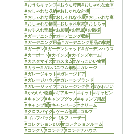
#おうちキャンプ
#おうち時間
#おしゃれな倉庫
#おしゃれな収納
#おしゃれな外構
#おしゃれな家
#おしゃれな小屋
#おしゃれな庭
#おしゃれな物置
#おしゃれ収納
#おもちゃ
#お手入れ部屋
#お見積
#お部屋
#お雛様
#ガーデニング
#ガーデニング収納
#ガーデニング用品
#ガーデニング用品の収納
#ガーデン
#ガーデンシェッド
#ガーデンハウス
#カーポート
#カインズ
#カインズホーム
#カスタマイズ
#カスタム
#かっこいい物置
#カラー
#ガルバニウム鋼板
#ガレージ
#ガレージキット
#ガレージドア
#ガレージハウス
#ガレージブランド
#ガレージライフ
#ガレージング住宅
#かわいい
#かわいい物置
#ギアルーム
#キット
#キャビン
#キャンプ
#キャンプグッズ
#キャンプ用品
#キャンプ飯
#キャンペーン
#クリーム
#クロスバイク
#ゲーム部屋
#ゴルフ
#ゴルフバック
#ゴルフユーザー
#コレクションBOX
#コレクションルーム
#コンクリ
#コンテナ
#コンテナハウス