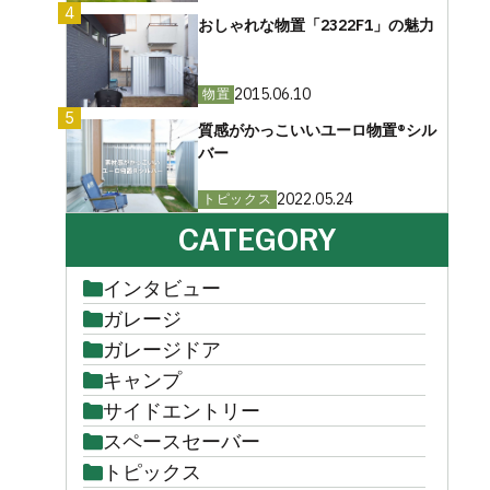
4
おしゃれな物置「2322F1」の魅力
2015.06.10
物置
5
質感がかっこいいユーロ物置®︎シル
バー
2022.05.24
トピックス
CATEGORY
インタビュー
ガレージ
ガレージドア
キャンプ
サイドエントリー
スペースセーバー
トピックス