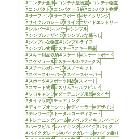
#コンテナ倉庫
#コンテナ型物置
#コンテナ物置
#コンパクト
#コンパクト収納
#コンパクト物置
#サーフィン
#サーフボード
#サイクリング
#サイクルガレージ
#サイズ
#サイドエントリー
#シルバー
#シルバー
#シンプル
#シンプルデザイン
#シンプルな暮らし
#シンプルな物置
#シンプルライフ
#シンプル物置
#スキー
#スキー用品
#スキー用品収納
#スケート
#スケートボード
#スケジュール
#スチール2×4ワークス
#スチールガレージ
#スノーキット
#スペースセーバー
#スペースセーバー
#スポーツ
#スポーツ用品
#スマート
#スマート物置
#スリム
#セルフビルド
#ソロキャンプ
#ダーデニング用品
#タイヤ
#タイヤ収納
#チェアリング
#ディープオーシャン
#ディーラー
#デザイン
#テレワーク
#トータルコーディネート
#トレーニングルーム
#ノベルティキャンペーン
#ハーフビルド
#ハイキング
#バイク
#バイク
#バイク ガレージ
#バイクガレージ
#バイク乗り