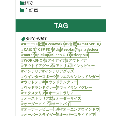
組立
自転車
TAG
タグから探す
##ユーロ物置
#2×4works
#2台用
#Amarr
#BBQ
#CABIN
#CSP F&F
#diy
#eeplan
#garagedoor
#morso
#pickup
#Sleep OUT
#sleepout
#WORKSHOP
#アイディア
#アウトドア
#アウトドアグッズ
#アトリエ
#インタビュー
#インテリア
#インテリアグッズ
#ウインタースポーツ
#ウエスタンレッドシダー
#ウッドデッキ
#ウッドラングレー
#ウッドランドグレー
#ウッドランドグレー
#エクステリア
#オーストラリア
#オーストラリア製
#オーダーサイズ
#オーダーメイド
#オートバイ
#オーナーレビュー記事
#オーニングウィンドウ
#オーバースライダー
#オーバースライドドア