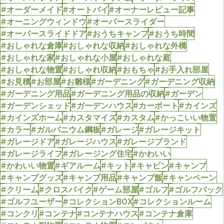
#オーダーメイド
#オートバイ
#オーナーレビュー記事
#オーニングウィンドウ
#オーバースライダー
#オーバースライドドア
#おうちキャンプ
#おうち時間
#おしゃれな倉庫
#おしゃれな収納
#おしゃれな外構
#おしゃれな家
#おしゃれな小屋
#おしゃれな庭
#おしゃれな物置
#おしゃれ収納
#おもちゃ
#お手入れ部屋
#お見積
#お部屋
#お雛様
#ガーデニング
#ガーデニング収納
#ガーデニング用品
#ガーデニング用品の収納
#ガーデン
#ガーデンシェッド
#ガーデンハウス
#カーポート
#カインズ
#カインズホーム
#カスタマイズ
#カスタム
#かっこいい物置
#カラー
#ガルバニウム鋼板
#ガレージ
#ガレージキット
#ガレージドア
#ガレージハウス
#ガレージブランド
#ガレージライフ
#ガレージング住宅
#かわいい
#かわいい物置
#ギアルーム
#キット
#キャビン
#キャンプ
#キャンプグッズ
#キャンプ用品
#キャンプ飯
#キャンペーン
#クリーム
#クロスバイク
#ゲーム部屋
#ゴルフ
#ゴルフバック
#ゴルフユーザー
#コレクションBOX
#コレクションルーム
#コンクリ
#コンテナ
#コンテナハウス
#コンテナ倉庫