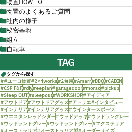
物置HOW TO
物置のよくあるご質問
社内の様子
秘密基地
組立
自転車
TAG
タグから探す
##ユーロ物置
#2×4works
#2台用
#Amarr
#BBQ
#CABIN
#CSP F&F
#diy
#eeplan
#garagedoor
#morso
#pickup
#Sleep OUT
#sleepout
#WORKSHOP
#アイディア
#アウトドア
#アウトドアグッズ
#アトリエ
#インタビュー
#インテリア
#インテリアグッズ
#ウインタースポーツ
#ウエスタンレッドシダー
#ウッドデッキ
#ウッドラングレー
#ウッドランドグレー
#ウッドランドグレー
#エクステリア
#オーストラリア
#オーストラリア製
#オーダーサイズ