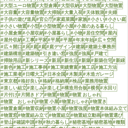
#大型ユーロ物置
#大型倉庫
#大型収納
#大型物置
#大型物置
#大容量
#大容量物置
#大掃除
#大量入荷
#天体観測
#夫婦
#子供の遊び道具
#官公庁
#家庭菜園
#家族
#小さい
#小さい庭
#小さい物置
#小型
#小型物置
#小屋
#小屋のある暮らし
#小屋倉庫
#小屋収納
#小屋暮らし
#小物
#居住空間
#屋内
#屋外収納
#工事
#平家
#平屋
#平屋
#年末年始
#広々空間
#広々開口
#床
#庭
#庭
#庭デザイン
#建築
#建築士事務所
#建築構造
#建築物
#引き違い窓
#強度
#強風
#戸建て
#掃除用品
#新シリーズ
#新居
#新生活
#新築
#新築住宅
#新緑
#新色
#施工
#施工事例
#施工実績豊富
#施工店
#施工方法
#施工業者
#日曜大工
#日本全国
#木製床
#木造ガレージ
#東京都
#格好良い
#格納
#格納庫
#検品
#業務用物置
#楽しい組立
#楽しみ
#楽しむ
#構造用合板
#横長
#水回り
#片付け
#片開きドア
#物置
#物置
#物置 おしゃれ
#物置 おしゃれ
#物置 小屋
#物置おしゃれ
#物置き
#物置倉庫
#物置収納
#物置小屋
#物置強度
#物置本体組み立て
#物置窓
#物置組み立て
#物置組立
#物置組立動画
#物置選び
#登山
#確認申請
#秋
#秋の暮らし
#秘密基地
#秘密基地
#種類