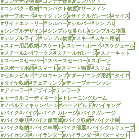
#コンテナ型物置
#コンテナ物置
#コンパクト
#コンパクト収納
#コンパクト物置
#サーフィン
#サーフボード
#サイクリング
#サイクルガレージ
#サイズ
#サイドエントリー
#シルバー
#シルバー
#シンプル
#シンプルデザイン
#シンプルな暮らし
#シンプルな物置
#シンプルライフ
#シンプル物置
#スキー
#スキー用品
#スキー用品収納
#スケート
#スケートボード
#スケジュール
#スチール2×4ワークス
#スチールガレージ
#スノーキット
#スペースセーバー
#スペースセーバー
#スポーツ
#スポーツ用品
#スマート
#スマート物置
#スリム
#セルフビルド
#ソロキャンプ
#ダーデニング用品
#タイヤ
#タイヤ収納
#チェアリング
#ディープオーシャン
#ディーラー
#デザイン
#テレワーク
#トータルコーディネート
#トレーニングルーム
#ノベルティキャンペーン
#ハーフビルド
#ハイキング
#バイク
#バイク
#バイク ガレージ
#バイクガレージ
#バイク乗り
#バイク保管庫
#バイク収納
#バイク小屋
#バイク格納
#バイク車庫
#バイク部屋
#バイシクルキューブ
#ハイセンス
#ハイランダー
#ハイランダー
#パターマット