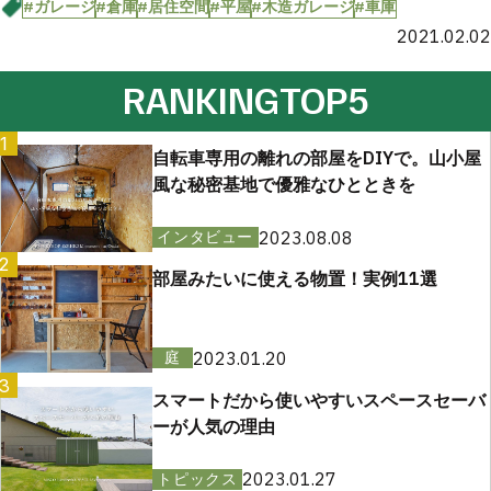
#ガレージ
#倉庫
#居住空間
#平屋
#木造ガレージ
#車庫
2021.02.02
RANKING
TOP5
1
自転車専用の離れの部屋をDIYで。山小屋
風な秘密基地で優雅なひとときを
2023.08.08
インタビュー
2
部屋みたいに使える物置！実例11選
2023.01.20
庭
3
スマートだから使いやすいスペースセーバ
ーが人気の理由
2023.01.27
トピックス