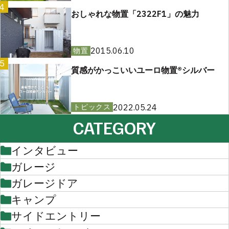
4
おしゃれな物置「2322F1」の魅力
2015.06.10
物置
5
質感がかっこいいユーロ物置®︎シルバー
2022.05.24
トピックス
CATEGORY
インタビュー
ガレージ
ガレージドア
キャンプ
サイドエントリー