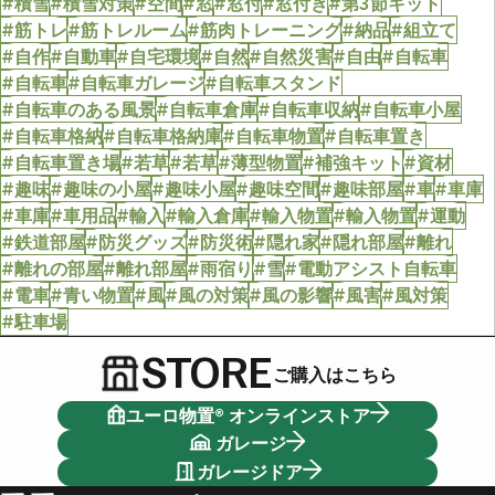
#積雪
#積雪対策
#空間
#窓
#窓付
#窓付き
#第3節キット
#筋トレ
#筋トレルーム
#筋肉トレーニング
#納品
#組立て
#自作
#自動車
#自宅環境
#自然
#自然災害
#自由
#自転車
#自転車
#自転車ガレージ
#自転車スタンド
#自転車のある風景
#自転車倉庫
#自転車収納
#自転車小屋
#自転車格納
#自転車格納庫
#自転車物置
#自転車置き
#自転車置き場
#若草
#若草
#薄型物置
#補強キット
#資材
#趣味
#趣味の小屋
#趣味小屋
#趣味空間
#趣味部屋
#車
#車庫
#車庫
#車用品
#輸入
#輸入倉庫
#輸入物置
#輸入物置
#運動
#鉄道部屋
#防災グッズ
#防災術
#隠れ家
#隠れ部屋
#離れ
#離れの部屋
#離れ部屋
#雨宿り
#雪
#電動アシスト自転車
#電車
#青い物置
#風
#風の対策
#風の影響
#風害
#風対策
#駐車場
STORE
ご購入はこちら
ユーロ物置® オンラインストア
ガレージ
ガレージドア