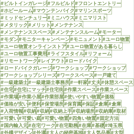
#ビルトインガレージ
#フルビルド
#フロントエントリー
#ホビールーム
#マウンテンバイク
#マリンスポーツ
#ミッドセンチュリー
#ミニハウス
#ミニマリスト
#メタリック
#メリット
#メンテナンス
#メンテナンススペース
#メンテナンスルーム
#モーター
#モダン
#モニターキャンペーン
#モニュメント
#ユーロ物置
#ユーロ物置オンラインストア
#ユーロ物置がある暮らし
#ユーロ物置工事費用
#ライフスタイル
#リフォーム
#リモートワーク
#レイアウト
#ロードバイク
#ロードバイクガレージ
#ワークショップ
#ワークショップ
#ワークショップシリーズ
#ワークスペース
#一戸建て
#一級建築士
#一級建築士事務所
#一軒家
#丈夫
#休憩スペース
#住宅
#住宅にマッチ
#住宅街
#作業スペース
#作業スペース
#作業場
#作業小屋
#作業部屋
#使いやすい物置
#価格
#価格が安い
#便利
#保管場所
#保育園
#保証
#倉庫
#倉庫
#入荷情報
#収納
#収納
#収納上手
#収納場所
#収納庫
#取材
#可愛い
#可愛い庭
#可愛い物置
#四角い物置
#固定方法
#国内輸入元
#在宅ワーク
#在宅勤務
#在庫
#基礎
#埼玉県
#外構デザイン
#外溝
#大人の秘密基地
#大人気品番
#大型