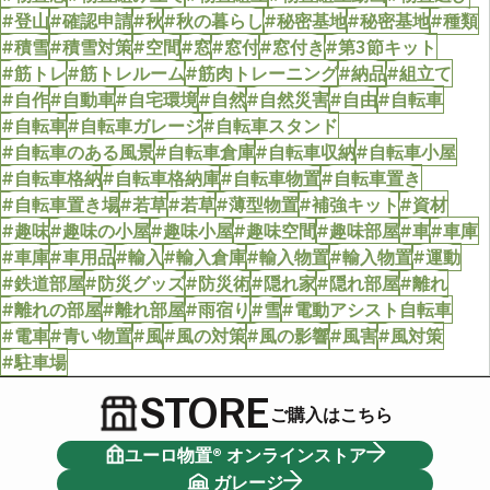
#登山
#確認申請
#秋
#秋の暮らし
#秘密基地
#秘密基地
#種類
#積雪
#積雪対策
#空間
#窓
#窓付
#窓付き
#第3節キット
#筋トレ
#筋トレルーム
#筋肉トレーニング
#納品
#組立て
#自作
#自動車
#自宅環境
#自然
#自然災害
#自由
#自転車
#自転車
#自転車ガレージ
#自転車スタンド
#自転車のある風景
#自転車倉庫
#自転車収納
#自転車小屋
#自転車格納
#自転車格納庫
#自転車物置
#自転車置き
#自転車置き場
#若草
#若草
#薄型物置
#補強キット
#資材
#趣味
#趣味の小屋
#趣味小屋
#趣味空間
#趣味部屋
#車
#車庫
#車庫
#車用品
#輸入
#輸入倉庫
#輸入物置
#輸入物置
#運動
#鉄道部屋
#防災グッズ
#防災術
#隠れ家
#隠れ部屋
#離れ
#離れの部屋
#離れ部屋
#雨宿り
#雪
#電動アシスト自転車
#電車
#青い物置
#風
#風の対策
#風の影響
#風害
#風対策
#駐車場
STORE
ご購入はこちら
ユーロ物置® オンラインストア
ガレージ