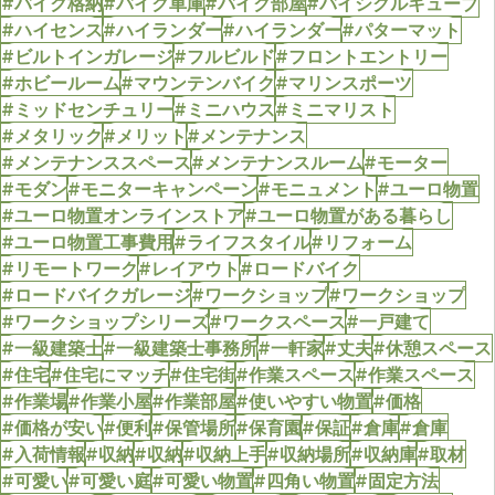
#バイク格納
#バイク車庫
#バイク部屋
#バイシクルキューブ
#ハイセンス
#ハイランダー
#ハイランダー
#パターマット
#ビルトインガレージ
#フルビルド
#フロントエントリー
#ホビールーム
#マウンテンバイク
#マリンスポーツ
#ミッドセンチュリー
#ミニハウス
#ミニマリスト
#メタリック
#メリット
#メンテナンス
#メンテナンススペース
#メンテナンスルーム
#モーター
#モダン
#モニターキャンペーン
#モニュメント
#ユーロ物置
#ユーロ物置オンラインストア
#ユーロ物置がある暮らし
#ユーロ物置工事費用
#ライフスタイル
#リフォーム
#リモートワーク
#レイアウト
#ロードバイク
#ロードバイクガレージ
#ワークショップ
#ワークショップ
#ワークショップシリーズ
#ワークスペース
#一戸建て
#一級建築士
#一級建築士事務所
#一軒家
#丈夫
#休憩スペース
#住宅
#住宅にマッチ
#住宅街
#作業スペース
#作業スペース
#作業場
#作業小屋
#作業部屋
#使いやすい物置
#価格
#価格が安い
#便利
#保管場所
#保育園
#保証
#倉庫
#倉庫
#入荷情報
#収納
#収納
#収納上手
#収納場所
#収納庫
#取材
#可愛い
#可愛い庭
#可愛い物置
#四角い物置
#固定方法