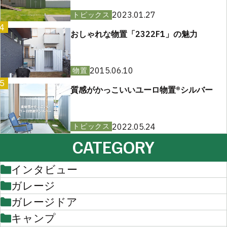
2023.01.27
トピックス
4
おしゃれな物置「2322F1」の魅力
2015.06.10
物置
5
質感がかっこいいユーロ物置®︎シルバー
2022.05.24
トピックス
CATEGORY
インタビュー
ガレージ
ガレージドア
キャンプ