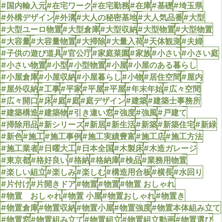
#国内輸入元
#在宅ワーク
#在宅勤務
#在庫
#基礎
#埼玉県
#外構デザイン
#外溝
#大人の秘密基地
#大人気品番
#大型
#大型ユーロ物置
#大型倉庫
#大型収納
#大型物置
#大型物置
#大容量
#大容量物置
#大掃除
#大量入荷
#天体観測
#夫婦
#子供の遊び道具
#官公庁
#家庭菜園
#家族
#小さい
#小さい庭
#小さい物置
#小型
#小型物置
#小屋
#小屋のある暮らし
#小屋倉庫
#小屋収納
#小屋暮らし
#小物
#居住空間
#屋内
#屋外収納
#工事
#平家
#平屋
#平屋
#年末年始
#広々空間
#広々開口
#床
#庭
#庭
#庭デザイン
#建築
#建築士事務所
#建築構造
#建築物
#引き違い窓
#強度
#強風
#戸建て
#掃除用品
#新シリーズ
#新居
#新生活
#新築
#新築住宅
#新緑
#新色
#施工
#施工事例
#施工実績豊富
#施工店
#施工方法
#施工業者
#日曜大工
#日本全国
#木製床
#木造ガレージ
#東京都
#格好良い
#格納
#格納庫
#検品
#業務用物置
#楽しい組立
#楽しみ
#楽しむ
#構造用合板
#横長
#水回り
#片付け
#片開きドア
#物置
#物置
#物置 おしゃれ
#物置 おしゃれ
#物置 小屋
#物置おしゃれ
#物置き
#物置倉庫
#物置収納
#物置小屋
#物置強度
#物置本体組み立て
#物置窓
#物置組み立て
#物置組立
#物置組立動画
#物置選び