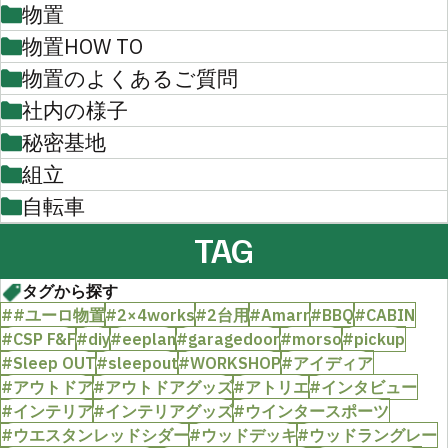
物置
物置HOW TO
物置のよくあるご質問
社内の様子
秘密基地
組立
自転車
TAG
タグから探す
##ユーロ物置
#2×4works
#2台用
#Amarr
#BBQ
#CABIN
#CSP F&F
#diy
#eeplan
#garagedoor
#morso
#pickup
#Sleep OUT
#sleepout
#WORKSHOP
#アイディア
#アウトドア
#アウトドアグッズ
#アトリエ
#インタビュー
#インテリア
#インテリアグッズ
#ウインタースポーツ
#ウエスタンレッドシダー
#ウッドデッキ
#ウッドラングレー