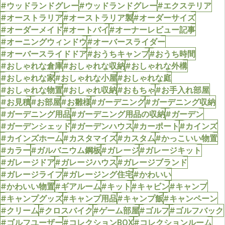
#ウッドランドグレー
#ウッドランドグレー
#エクステリア
#オーストラリア
#オーストラリア製
#オーダーサイズ
#オーダーメイド
#オートバイ
#オーナーレビュー記事
#オーニングウィンドウ
#オーバースライダー
#オーバースライドドア
#おうちキャンプ
#おうち時間
#おしゃれな倉庫
#おしゃれな収納
#おしゃれな外構
#おしゃれな家
#おしゃれな小屋
#おしゃれな庭
#おしゃれな物置
#おしゃれ収納
#おもちゃ
#お手入れ部屋
#お見積
#お部屋
#お雛様
#ガーデニング
#ガーデニング収納
#ガーデニング用品
#ガーデニング用品の収納
#ガーデン
#ガーデンシェッド
#ガーデンハウス
#カーポート
#カインズ
#カインズホーム
#カスタマイズ
#カスタム
#かっこいい物置
#カラー
#ガルバニウム鋼板
#ガレージ
#ガレージキット
#ガレージドア
#ガレージハウス
#ガレージブランド
#ガレージライフ
#ガレージング住宅
#かわいい
#かわいい物置
#ギアルーム
#キット
#キャビン
#キャンプ
#キャンプグッズ
#キャンプ用品
#キャンプ飯
#キャンペーン
#クリーム
#クロスバイク
#ゲーム部屋
#ゴルフ
#ゴルフバック
#ゴルフユーザー
#コレクションBOX
#コレクションルーム