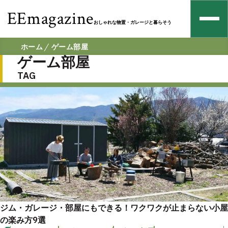
EEmagazine
おしゃれな物置・ガレージと暮らそう
ホーム
ゲーム部屋
ゲーム部屋
TAG
ジム・ガレージ・部屋にもできる！ワクワクが止まらない小屋
の楽み方9選