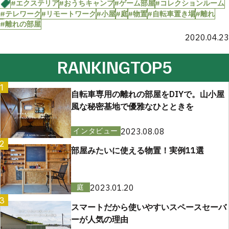
#エクステリア
#おうちキャンプ
#ゲーム部屋
#コレクションルーム
#テレワーク
#リモートワーク
#小屋
#庭
#物置
#自転車置き場
#離れ
#離れの部屋
2020.04.23
RANKING
TOP5
1
自転車専用の離れの部屋をDIYで。山小屋
風な秘密基地で優雅なひとときを
2023.08.08
インタビュー
2
部屋みたいに使える物置！実例11選
2023.01.20
庭
3
スマートだから使いやすいスペースセーバ
ーが人気の理由