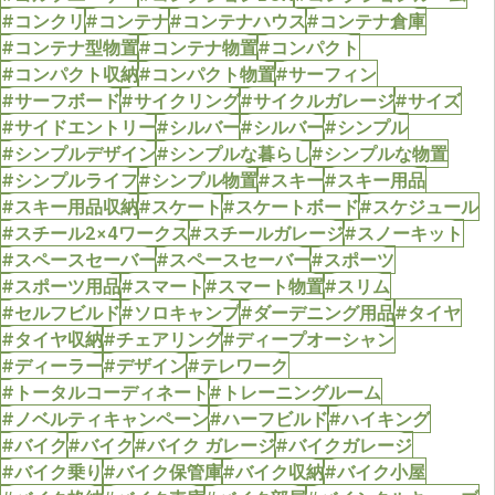
#コンクリ
#コンテナ
#コンテナハウス
#コンテナ倉庫
#コンテナ型物置
#コンテナ物置
#コンパクト
#コンパクト収納
#コンパクト物置
#サーフィン
#サーフボード
#サイクリング
#サイクルガレージ
#サイズ
#サイドエントリー
#シルバー
#シルバー
#シンプル
#シンプルデザイン
#シンプルな暮らし
#シンプルな物置
#シンプルライフ
#シンプル物置
#スキー
#スキー用品
#スキー用品収納
#スケート
#スケートボード
#スケジュール
#スチール2×4ワークス
#スチールガレージ
#スノーキット
#スペースセーバー
#スペースセーバー
#スポーツ
#スポーツ用品
#スマート
#スマート物置
#スリム
#セルフビルド
#ソロキャンプ
#ダーデニング用品
#タイヤ
#タイヤ収納
#チェアリング
#ディープオーシャン
#ディーラー
#デザイン
#テレワーク
#トータルコーディネート
#トレーニングルーム
#ノベルティキャンペーン
#ハーフビルド
#ハイキング
#バイク
#バイク
#バイク ガレージ
#バイクガレージ
#バイク乗り
#バイク保管庫
#バイク収納
#バイク小屋