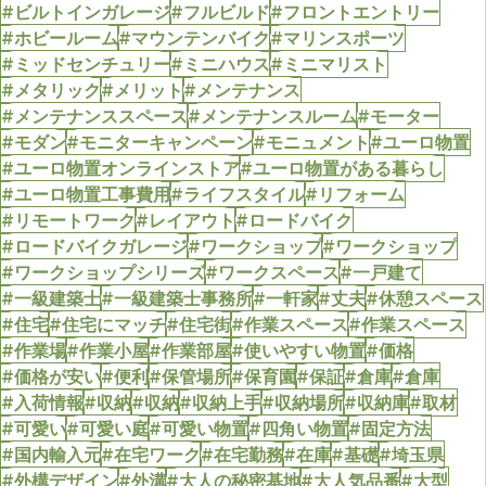
#ビルトインガレージ
#フルビルド
#フロントエントリー
#ホビールーム
#マウンテンバイク
#マリンスポーツ
#ミッドセンチュリー
#ミニハウス
#ミニマリスト
#メタリック
#メリット
#メンテナンス
#メンテナンススペース
#メンテナンスルーム
#モーター
#モダン
#モニターキャンペーン
#モニュメント
#ユーロ物置
#ユーロ物置オンラインストア
#ユーロ物置がある暮らし
#ユーロ物置工事費用
#ライフスタイル
#リフォーム
#リモートワーク
#レイアウト
#ロードバイク
#ロードバイクガレージ
#ワークショップ
#ワークショップ
#ワークショップシリーズ
#ワークスペース
#一戸建て
#一級建築士
#一級建築士事務所
#一軒家
#丈夫
#休憩スペース
#住宅
#住宅にマッチ
#住宅街
#作業スペース
#作業スペース
#作業場
#作業小屋
#作業部屋
#使いやすい物置
#価格
#価格が安い
#便利
#保管場所
#保育園
#保証
#倉庫
#倉庫
#入荷情報
#収納
#収納
#収納上手
#収納場所
#収納庫
#取材
#可愛い
#可愛い庭
#可愛い物置
#四角い物置
#固定方法
#国内輸入元
#在宅ワーク
#在宅勤務
#在庫
#基礎
#埼玉県
#外構デザイン
#外溝
#大人の秘密基地
#大人気品番
#大型