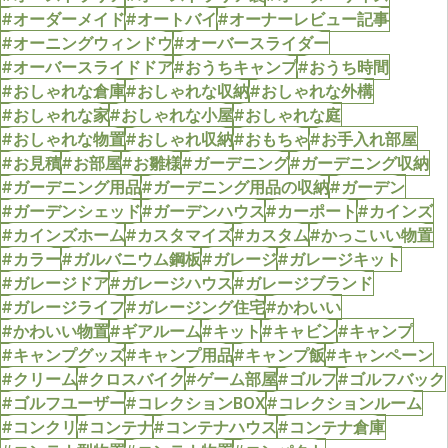
#オーダーメイド
#オートバイ
#オーナーレビュー記事
#オーニングウィンドウ
#オーバースライダー
#オーバースライドドア
#おうちキャンプ
#おうち時間
#おしゃれな倉庫
#おしゃれな収納
#おしゃれな外構
#おしゃれな家
#おしゃれな小屋
#おしゃれな庭
#おしゃれな物置
#おしゃれ収納
#おもちゃ
#お手入れ部屋
#お見積
#お部屋
#お雛様
#ガーデニング
#ガーデニング収納
#ガーデニング用品
#ガーデニング用品の収納
#ガーデン
#ガーデンシェッド
#ガーデンハウス
#カーポート
#カインズ
#カインズホーム
#カスタマイズ
#カスタム
#かっこいい物置
#カラー
#ガルバニウム鋼板
#ガレージ
#ガレージキット
#ガレージドア
#ガレージハウス
#ガレージブランド
#ガレージライフ
#ガレージング住宅
#かわいい
#かわいい物置
#ギアルーム
#キット
#キャビン
#キャンプ
#キャンプグッズ
#キャンプ用品
#キャンプ飯
#キャンペーン
#クリーム
#クロスバイク
#ゲーム部屋
#ゴルフ
#ゴルフバック
#ゴルフユーザー
#コレクションBOX
#コレクションルーム
#コンクリ
#コンテナ
#コンテナハウス
#コンテナ倉庫