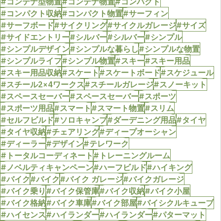
#コンテナ型物置
#コンテナ物置
#コンパクト
#コンパクト収納
#コンパクト物置
#サーフィン
#サーフボード
#サイクリング
#サイクルガレージ
#サイズ
#サイドエントリー
#シルバー
#シルバー
#シンプル
#シンプルデザイン
#シンプルな暮らし
#シンプルな物置
#シンプルライフ
#シンプル物置
#スキー
#スキー用品
#スキー用品収納
#スケート
#スケートボード
#スケジュール
#スチール2×4ワークス
#スチールガレージ
#スノーキット
#スペースセーバー
#スペースセーバー
#スポーツ
#スポーツ用品
#スマート
#スマート物置
#スリム
#セルフビルド
#ソロキャンプ
#ダーデニング用品
#タイヤ
#タイヤ収納
#チェアリング
#ディープオーシャン
#ディーラー
#デザイン
#テレワーク
#トータルコーディネート
#トレーニングルーム
#ノベルティキャンペーン
#ハーフビルド
#ハイキング
#バイク
#バイク
#バイク ガレージ
#バイクガレージ
#バイク乗り
#バイク保管庫
#バイク収納
#バイク小屋
#バイク格納
#バイク車庫
#バイク部屋
#バイシクルキューブ
#ハイセンス
#ハイランダー
#ハイランダー
#パターマット