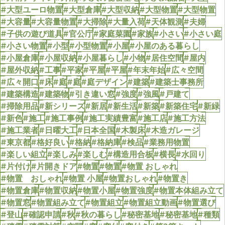
#大型ユーロ物置
#大型倉庫
#大型収納
#大型物置
#大型物置
#大容量
#大容量物置
#大掃除
#大量入荷
#天体観測
#夫婦
#子供の遊び道具
#官公庁
#家庭菜園
#家族
#小さい
#小さい庭
#小さい物置
#小型
#小型物置
#小屋
#小屋のある暮らし
#小屋倉庫
#小屋収納
#小屋暮らし
#小物
#居住空間
#屋内
#屋外収納
#工事
#平家
#平屋
#平屋
#年末年始
#広々空間
#広々開口
#床
#庭
#庭
#庭デザイン
#建築
#建築士事務所
#建築構造
#建築物
#引き違い窓
#強度
#強風
#戸建て
#掃除用品
#新シリーズ
#新居
#新生活
#新築
#新築住宅
#新緑
#新色
#施工
#施工事例
#施工実績豊富
#施工店
#施工方法
#施工業者
#日曜大工
#日本全国
#木製床
#木造ガレージ
#東京都
#格好良い
#格納
#格納庫
#検品
#業務用物置
#楽しい組立
#楽しみ
#楽しむ
#構造用合板
#横長
#水回り
#片付け
#片開きドア
#物置
#物置
#物置 おしゃれ
#物置 おしゃれ
#物置 小屋
#物置おしゃれ
#物置き
#物置倉庫
#物置収納
#物置小屋
#物置強度
#物置本体組み立て
#物置窓
#物置組み立て
#物置組立
#物置組立動画
#物置選び
#登山
#確認申請
#秋
#秋の暮らし
#秘密基地
#秘密基地
#種類