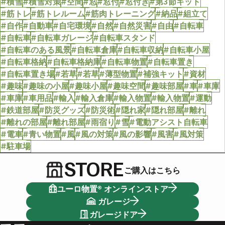
#積雪
#積雪対策
#空間
#窓
#窓付
#窓付き
#第3節キット
#筋トレ
#筋トレルーム
#筋肉トレーニング
#納品
#組立て
#自作
#自動車
#自宅環境
#自然
#自然災害
#自由
#自転車
#自転車
#自転車ガレージ
#自転車スタンド
#自転車のある風景
#自転車倉庫
#自転車収納
#自転車小屋
#自転車格納
#自転車格納庫
#自転車物置
#自転車置き
#自転車置き場
#若草
#若草
#薄型物置
#補強キット
#資材
#趣味
#趣味の小屋
#趣味小屋
#趣味空間
#趣味部屋
#車
#車庫
#車庫
#車用品
#輸入
#輸入倉庫
#輸入物置
#輸入物置
#運動
#鉄道部屋
#防災グッズ
#防災術
#隠れ家
#隠れ部屋
#離れ
#離れの部屋
#離れ部屋
#雨宿り
#雪
#電動アシスト自転車
#電車
#青い物置
#風
#風の対策
#風の影響
#風害
#風対策
#駐車場
STORE
ご購入はこちら
ユーロ物置® オンラインストア
ガレージ
ガレージドア