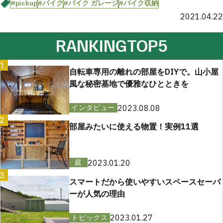
#pickup
#バイク
#バイク ガレージ
#バイク収納
2021.04.22
RANKING
TOP5
1
自転車専用の離れの部屋をDIYで。山小屋
風な秘密基地で優雅なひとときを
2023.08.08
インタビュー
2
部屋みたいに使える物置！実例11選
2023.01.20
庭
3
スマートだから使いやすいスペースセーバ
ーが人気の理由
2023.01.27
トピックス