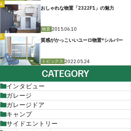
4
おしゃれな物置「2322F1」の魅力
2015.06.10
物置
5
質感がかっこいいユーロ物置®︎シルバー
2022.05.24
トピックス
CATEGORY
インタビュー
ガレージ
ガレージドア
キャンプ
サイドエントリー