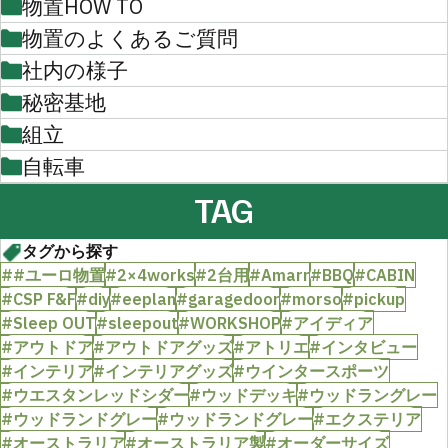
物置HOW TO
物置のよくあるご質問
社内の様子
秘密基地
組立
自転車
TAG
タグから探す
##ユーロ物置
#2×4works
#2台用
#Amarr
#BBQ
#CABIN
#CSP F&F
#diy
#eeplan
#garagedoor
#morso
#pickup
#Sleep OUT
#sleepout
#WORKSHOP
#アイディア
#アウトドア
#アウトドアグッズ
#アトリエ
#インタビュー
#インテリア
#インテリアグッズ
#ウインタースポーツ
#ウエスタンレッドシダー
#ウッドデッキ
#ウッドラングレー
#ウッドランドグレー
#ウッドランドグレー
#エクステリア
#オーストラリア
#オーストラリア製
#オーダーサイズ