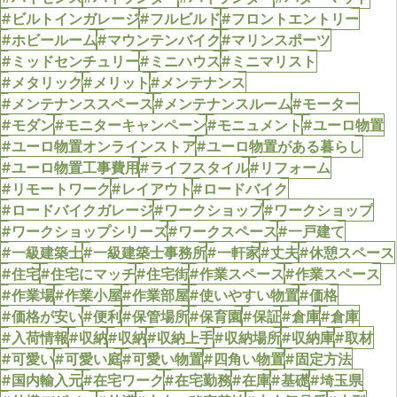
#ビルトインガレージ
#フルビルド
#フロントエントリー
#ホビールーム
#マウンテンバイク
#マリンスポーツ
#ミッドセンチュリー
#ミニハウス
#ミニマリスト
#メタリック
#メリット
#メンテナンス
#メンテナンススペース
#メンテナンスルーム
#モーター
#モダン
#モニターキャンペーン
#モニュメント
#ユーロ物置
#ユーロ物置オンラインストア
#ユーロ物置がある暮らし
#ユーロ物置工事費用
#ライフスタイル
#リフォーム
#リモートワーク
#レイアウト
#ロードバイク
#ロードバイクガレージ
#ワークショップ
#ワークショップ
#ワークショップシリーズ
#ワークスペース
#一戸建て
#一級建築士
#一級建築士事務所
#一軒家
#丈夫
#休憩スペース
#住宅
#住宅にマッチ
#住宅街
#作業スペース
#作業スペース
#作業場
#作業小屋
#作業部屋
#使いやすい物置
#価格
#価格が安い
#便利
#保管場所
#保育園
#保証
#倉庫
#倉庫
#入荷情報
#収納
#収納
#収納上手
#収納場所
#収納庫
#取材
#可愛い
#可愛い庭
#可愛い物置
#四角い物置
#固定方法
#国内輸入元
#在宅ワーク
#在宅勤務
#在庫
#基礎
#埼玉県