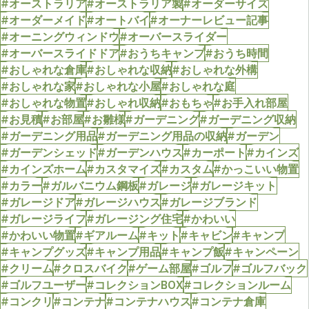
#オーストラリア
#オーストラリア製
#オーダーサイズ
#オーダーメイド
#オートバイ
#オーナーレビュー記事
#オーニングウィンドウ
#オーバースライダー
#オーバースライドドア
#おうちキャンプ
#おうち時間
#おしゃれな倉庫
#おしゃれな収納
#おしゃれな外構
#おしゃれな家
#おしゃれな小屋
#おしゃれな庭
#おしゃれな物置
#おしゃれ収納
#おもちゃ
#お手入れ部屋
#お見積
#お部屋
#お雛様
#ガーデニング
#ガーデニング収納
#ガーデニング用品
#ガーデニング用品の収納
#ガーデン
#ガーデンシェッド
#ガーデンハウス
#カーポート
#カインズ
#カインズホーム
#カスタマイズ
#カスタム
#かっこいい物置
#カラー
#ガルバニウム鋼板
#ガレージ
#ガレージキット
#ガレージドア
#ガレージハウス
#ガレージブランド
#ガレージライフ
#ガレージング住宅
#かわいい
#かわいい物置
#ギアルーム
#キット
#キャビン
#キャンプ
#キャンプグッズ
#キャンプ用品
#キャンプ飯
#キャンペーン
#クリーム
#クロスバイク
#ゲーム部屋
#ゴルフ
#ゴルフバック
#ゴルフユーザー
#コレクションBOX
#コレクションルーム
#コンクリ
#コンテナ
#コンテナハウス
#コンテナ倉庫