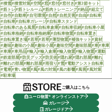
#積雪
#積雪対策
#空間
#窓
#窓付
#窓付き
#第3節キット
#筋トレ
#筋トレルーム
#筋肉トレーニング
#納品
#組立て
#自作
#自動車
#自宅環境
#自然
#自然災害
#自由
#自転車
#自転車
#自転車ガレージ
#自転車スタンド
#自転車のある風景
#自転車倉庫
#自転車収納
#自転車小屋
#自転車格納
#自転車格納庫
#自転車物置
#自転車置き
#自転車置き場
#若草
#若草
#薄型物置
#補強キット
#資材
#趣味
#趣味の小屋
#趣味小屋
#趣味空間
#趣味部屋
#車
#車庫
#車庫
#車用品
#輸入
#輸入倉庫
#輸入物置
#輸入物置
#運動
#鉄道部屋
#防災グッズ
#防災術
#隠れ家
#隠れ部屋
#離れ
#離れの部屋
#離れ部屋
#雨宿り
#雪
#電動アシスト自転車
#電車
#青い物置
#風
#風の対策
#風の影響
#風害
#風対策
#駐車場
STORE
ご購入はこちら
ユーロ物置® オンラインストア
ガレージ
ガレージドア