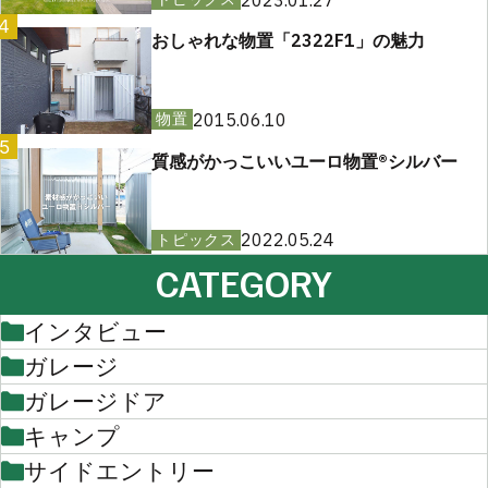
4
おしゃれな物置「2322F1」の魅力
2015.06.10
物置
5
質感がかっこいいユーロ物置®︎シルバー
2022.05.24
トピックス
CATEGORY
インタビュー
ガレージ
ガレージドア
キャンプ
サイドエントリー