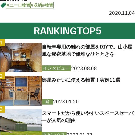
#ユーロ物置
#収納
#物置
2020.11.04
RANKING
TOP5
1
自転車専用の離れの部屋をDIYで。山小屋
風な秘密基地で優雅なひとときを
2023.08.08
インタビュー
2
部屋みたいに使える物置！実例11選
2023.01.20
庭
3
スマートだから使いやすいスペースセーバ
ーが人気の理由
2023.01.27
トピックス