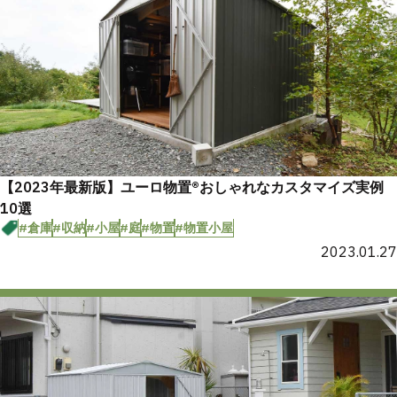
【2023年最新版】ユーロ物置®おしゃれなカスタマイズ実例
10選
#倉庫
#収納
#小屋
#庭
#物置
#物置小屋
2023.01.27