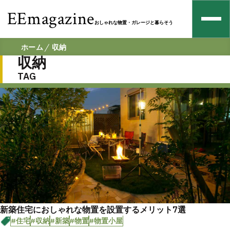
EEmagazine
おしゃれな物置・ガレージと暮らそう
ホーム
収納
収納
TAG
新築住宅におしゃれな物置を設置するメリット7選
#住宅
#収納
#新築
#物置
#物置小屋