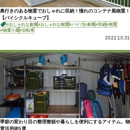
奥行きのある物置でおしゃれに収納！憧れのコンテナ風物置！
【バイシクルキューブ】
#おしゃれな倉庫
#おしゃれな物置
#バイク
#倉庫
#収納
#物置
#物置小屋
#自転車
2022.10.31
季節の変わり目の整理整頓や暮らしを便利にするアイテム。物
置活用術5選