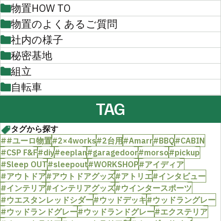
物置HOW TO
物置のよくあるご質問
社内の様子
秘密基地
組立
自転車
TAG
タグから探す
##ユーロ物置
#2×4works
#2台用
#Amarr
#BBQ
#CABIN
#CSP F&F
#diy
#eeplan
#garagedoor
#morso
#pickup
#Sleep OUT
#sleepout
#WORKSHOP
#アイディア
#アウトドア
#アウトドアグッズ
#アトリエ
#インタビュー
#インテリア
#インテリアグッズ
#ウインタースポーツ
#ウエスタンレッドシダー
#ウッドデッキ
#ウッドラングレー
#ウッドランドグレー
#ウッドランドグレー
#エクステリア