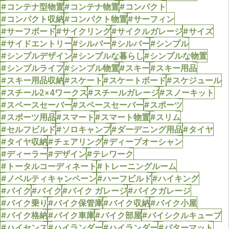
#コンテナ型物置
#コンテナ物置
#コンパクト
#コンパクト収納
#コンパクト物置
#サーフィン
#サーフボード
#サイクリング
#サイクルガレージ
#サイズ
#サイドエントリー
#シルバー
#シルバー
#シンプル
#シンプルデザイン
#シンプルな暮らし
#シンプルな物置
#シンプルライフ
#シンプル物置
#スキー
#スキー用品
#スキー用品収納
#スケート
#スケートボード
#スケジュール
#スチール2×4ワークス
#スチールガレージ
#スノーキット
#スペースセーバー
#スペースセーバー
#スポーツ
#スポーツ用品
#スマート
#スマート物置
#スリム
#セルフビルド
#ソロキャンプ
#ダーデニング用品
#タイヤ
#タイヤ収納
#チェアリング
#ディープオーシャン
#ディーラー
#デザイン
#テレワーク
#トータルコーディネート
#トレーニングルーム
#ノベルティキャンペーン
#ハーフビルド
#ハイキング
#バイク
#バイク
#バイク ガレージ
#バイクガレージ
#バイク乗り
#バイク保管庫
#バイク収納
#バイク小屋
#バイク格納
#バイク車庫
#バイク部屋
#バイシクルキューブ
#ハイセンス
#ハイランダー
#ハイランダー
#パターマット