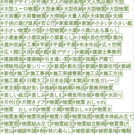
#外構デザイン
#外溝
#大人の秘密基地
#大人気品番
#大型
#大型ユーロ物置
#大型倉庫
#大型収納
#大型物置
#大型物置
#大容量
#大容量物置
#大掃除
#大量入荷
#天体観測
#夫婦
#子供の遊び道具
#官公庁
#家庭菜園
#家族
#小さい
#小さい庭
#小さい物置
#小型
#小型物置
#小屋
#小屋のある暮らし
#小屋倉庫
#小屋収納
#小屋暮らし
#小物
#居住空間
#屋内
#屋外収納
#工事
#平家
#平屋
#平屋
#年末年始
#広々空間
#広々開口
#床
#庭
#庭
#庭デザイン
#建築
#建築士事務所
#建築構造
#建築物
#引き違い窓
#強度
#強風
#戸建て
#掃除用品
#新シリーズ
#新居
#新生活
#新築
#新築住宅
#新緑
#新色
#施工
#施工事例
#施工実績豊富
#施工店
#施工方法
#施工業者
#日曜大工
#日本全国
#木製床
#木造ガレージ
#東京都
#格好良い
#格納
#格納庫
#検品
#業務用物置
#楽しい組立
#楽しみ
#楽しむ
#構造用合板
#横長
#水回り
#片付け
#片開きドア
#物置
#物置
#物置 おしゃれ
#物置 おしゃれ
#物置 小屋
#物置おしゃれ
#物置き
#物置倉庫
#物置収納
#物置小屋
#物置強度
#物置本体組み立て
#物置窓
#物置組み立て
#物置組立
#物置組立動画
#物置選び
#登山
#確認申請
#秋
#秋の暮らし
#秘密基地
#秘密基地
#種類