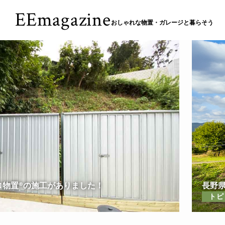
EEmagazine
おしゃれな物置・ガレージと暮らそう
ロ物置®の施工がありました！
長野
トピ