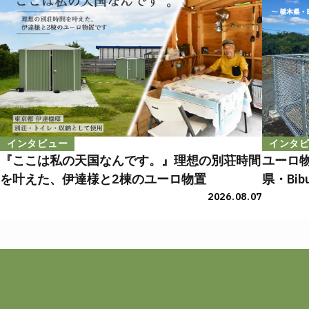
インタビュー
インタ
『ここは私の天国なんです。』理想の別荘時間
ユーロ
を叶えた、伊達様と2棟のユーロ物置
県・Bi
用術
2026.08.07