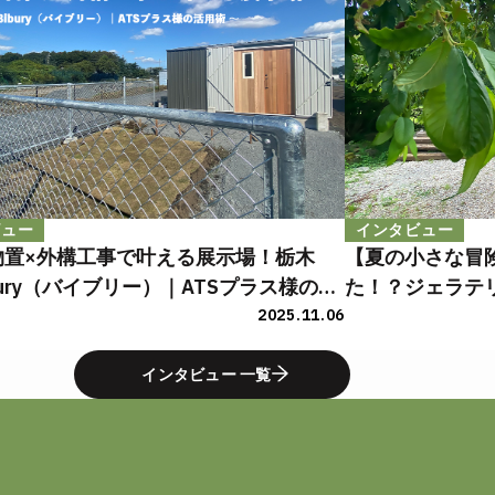
ビュー
インタビュー
物置×外構工事で叶える展示場！栃木
【夏の小さな冒
bury（バイブリー）｜ATSプラス様の活
た！？ジェラテ
2025.11.06
インタビュー 一覧