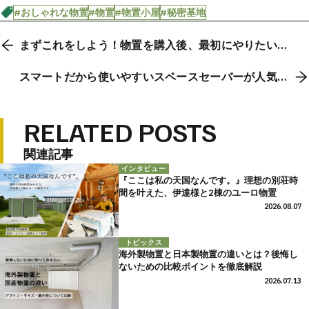
#おしゃれな物置
#物置
#物置小屋
#秘密基地
まずこれをしよう！物置を購入後、最初にやりたい４
つのこと
スマートだから使いやすいスペースセーバーが人気の
理由
RELATED POSTS
関連記事
インタビュー
『ここは私の天国なんです。』理想の別荘時
間を叶えた、伊達様と2棟のユーロ物置
2026.08.07
トピックス
海外製物置と日本製物置の違いとは？後悔し
ないための比較ポイントを徹底解説
2026.07.13