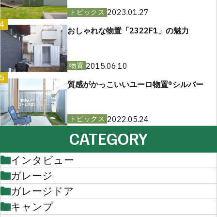
2023.01.27
トピックス
4
おしゃれな物置「2322F1」の魅力
2015.06.10
物置
5
質感がかっこいいユーロ物置®︎シルバー
2022.05.24
トピックス
CATEGORY
インタビュー
ガレージ
ガレージドア
キャンプ