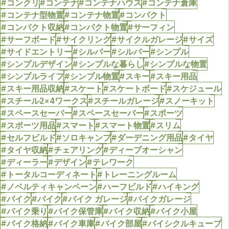
#コンクリ
#コンテナ
#コンテナハウス
#コンテナ倉庫
#コンテナ型物置
#コンテナ物置
#コンパクト
#コンパクト収納
#コンパクト物置
#サーフィン
#サーフボード
#サイクリング
#サイクルガレージ
#サイズ
#サイドエントリー
#シルバー
#シルバー
#シンプル
#シンプルデザイン
#シンプルな暮らし
#シンプルな物置
#シンプルライフ
#シンプル物置
#スキー
#スキー用品
#スキー用品収納
#スケート
#スケートボード
#スケジュール
#スチール2×4ワークス
#スチールガレージ
#スノーキット
#スペースセーバー
#スペースセーバー
#スポーツ
#スポーツ用品
#スマート
#スマート物置
#スリム
#セルフビルド
#ソロキャンプ
#ダーデニング用品
#タイヤ
#タイヤ収納
#チェアリング
#ディープオーシャン
#ディーラー
#デザイン
#テレワーク
#トータルコーディネート
#トレーニングルーム
#ノベルティキャンペーン
#ハーフビルド
#ハイキング
#バイク
#バイク
#バイク ガレージ
#バイクガレージ
#バイク乗り
#バイク保管庫
#バイク収納
#バイク小屋
#バイク格納
#バイク車庫
#バイク部屋
#バイシクルキューブ