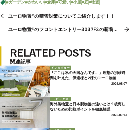
#ガーデン
#かわいい
#倉庫
#可愛い
#小屋
#庭
#物置
ユーロ物置®の積雪対策についてご紹介します！！
ユーロ物置®のフロントエントリー3037F2の新着施
工事例！！
RELATED POSTS
関連記事
インタビュー
『ここは私の天国なんです。』理想の別荘時
間を叶えた、伊達様と2棟のユーロ物置
2026.08.07
トピックス
海外製物置と日本製物置の違いとは？後悔し
ないための比較ポイントを徹底解説
2026.07.13