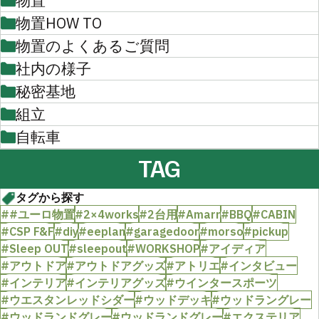
物置
物置HOW TO
物置のよくあるご質問
社内の様子
秘密基地
組立
自転車
TAG
タグから探す
##ユーロ物置
#2×4works
#2台用
#Amarr
#BBQ
#CABIN
#CSP F&F
#diy
#eeplan
#garagedoor
#morso
#pickup
#Sleep OUT
#sleepout
#WORKSHOP
#アイディア
#アウトドア
#アウトドアグッズ
#アトリエ
#インタビュー
#インテリア
#インテリアグッズ
#ウインタースポーツ
#ウエスタンレッドシダー
#ウッドデッキ
#ウッドラングレー
#ウッドランドグレー
#ウッドランドグレー
#エクステリア