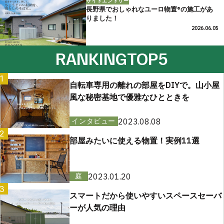
サイドエントリー
長野県でおしゃれなユーロ物置®の施工があ
りました！
2026.06.05
RANKING
TOP5
1
自転車専用の離れの部屋をDIYで。山小屋
風な秘密基地で優雅なひとときを
2023.08.08
インタビュー
2
部屋みたいに使える物置！実例11選
2023.01.20
庭
3
スマートだから使いやすいスペースセーバ
ーが人気の理由