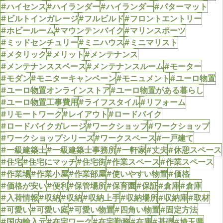
#ハイセンス
#ハイランダー
#ハイランダー
#パターマット
#ビルトインガレージ
#フルビルド
#フロントエントリー
#ホビールーム
#マウンテンバイク
#マリンスポーツ
#ミッドセンチュリー
#ミニハウス
#ミニマリスト
#メタリック
#メリット
#メンテナンス
#メンテナンススペース
#メンテナンスルーム
#モーター
#モダン
#モニターキャンペーン
#モニュメント
#ユーロ物置
#ユーロ物置オンラインストア
#ユーロ物置がある暮らし
#ユーロ物置工事費用
#ライフスタイル
#リフォーム
#リモートワーク
#レイアウト
#ロードバイク
#ロードバイクガレージ
#ワークショップ
#ワークショップ
#ワークショップシリーズ
#ワークスペース
#一戸建て
#一級建築士
#一級建築士事務所
#一軒家
#丈夫
#休憩スペース
#住宅
#住宅にマッチ
#住宅街
#作業スペース
#作業スペース
#作業場
#作業小屋
#作業部屋
#使いやすい物置
#価格
#価格が安い
#便利
#保管場所
#保育園
#保証
#倉庫
#倉庫
#入荷情報
#収納
#収納
#収納上手
#収納場所
#収納庫
#取材
#可愛い
#可愛い庭
#可愛い物置
#四角い物置
#固定方法
#国内輸入元
#在宅ワーク
#在宅勤務
#在庫
#基礎
#埼玉県