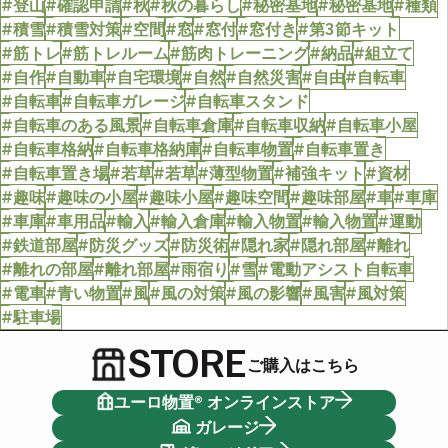
#登山
#確認申請
#秋
#秋の暮らし
#秘密基地
#秘密基地
#種類
#積雪
#積雪対策
#空間
#窓
#窓付
#窓付き
#第3節キット
#筋トレ
#筋トレルーム
#筋肉トレーニング
#納品
#組立て
#自作
#自動車
#自宅環境
#自然
#自然災害
#自由
#自転車
#自転車
#自転車ガレージ
#自転車スタンド
#自転車のある風景
#自転車倉庫
#自転車収納
#自転車小屋
#自転車格納
#自転車格納庫
#自転車物置
#自転車置き
#自転車置き場
#若草
#若草
#薄型物置
#補強キット
#資材
#趣味
#趣味の小屋
#趣味小屋
#趣味空間
#趣味部屋
#車
#車庫
#車庫
#車用品
#輸入
#輸入倉庫
#輸入物置
#輸入物置
#運動
#鉄道部屋
#防災グッズ
#防災術
#隠れ家
#隠れ部屋
#離れ
#離れの部屋
#離れ部屋
#雨宿り
#雪
#電動アシスト自転車
#電車
#青い物置
#風
#風の対策
#風の影響
#風害
#風対策
#駐車場
STORE
ご購入はこちら
ユーロ物置® オンラインストア
ガレージ