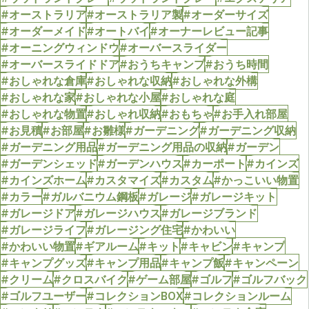
#オーストラリア
#オーストラリア製
#オーダーサイズ
#オーダーメイド
#オートバイ
#オーナーレビュー記事
#オーニングウィンドウ
#オーバースライダー
#オーバースライドドア
#おうちキャンプ
#おうち時間
#おしゃれな倉庫
#おしゃれな収納
#おしゃれな外構
#おしゃれな家
#おしゃれな小屋
#おしゃれな庭
#おしゃれな物置
#おしゃれ収納
#おもちゃ
#お手入れ部屋
#お見積
#お部屋
#お雛様
#ガーデニング
#ガーデニング収納
#ガーデニング用品
#ガーデニング用品の収納
#ガーデン
#ガーデンシェッド
#ガーデンハウス
#カーポート
#カインズ
#カインズホーム
#カスタマイズ
#カスタム
#かっこいい物置
#カラー
#ガルバニウム鋼板
#ガレージ
#ガレージキット
#ガレージドア
#ガレージハウス
#ガレージブランド
#ガレージライフ
#ガレージング住宅
#かわいい
#かわいい物置
#ギアルーム
#キット
#キャビン
#キャンプ
#キャンプグッズ
#キャンプ用品
#キャンプ飯
#キャンペーン
#クリーム
#クロスバイク
#ゲーム部屋
#ゴルフ
#ゴルフバック
#ゴルフユーザー
#コレクションBOX
#コレクションルーム