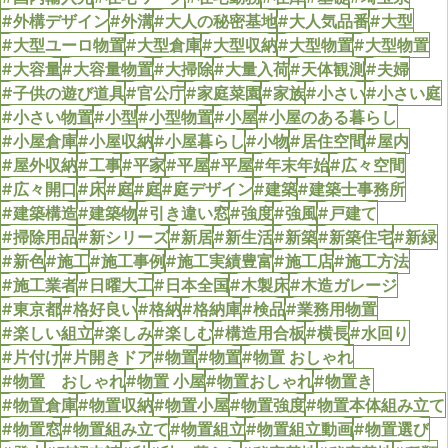
#外構デザイン
#外溝
#大人の秘密基地
#大人気品番
#大型
#大型ユーロ物置
#大型倉庫
#大型収納
#大型物置
#大型物置
#大容量
#大容量物置
#大掃除
#大量入荷
#天体観測
#夫婦
#子供の遊び道具
#官公庁
#家庭菜園
#家族
#小さい
#小さい庭
#小さい物置
#小型
#小型物置
#小屋
#小屋のある暮らし
#小屋倉庫
#小屋収納
#小屋暮らし
#小物
#居住空間
#屋内
#屋外収納
#工事
#平家
#平屋
#平屋
#年末年始
#広々空間
#広々開口
#床
#庭
#庭
#庭デザイン
#建築
#建築士事務所
#建築構造
#建築物
#引き違い窓
#強度
#強風
#戸建て
#掃除用品
#新シリーズ
#新居
#新生活
#新築
#新築住宅
#新緑
#新色
#施工
#施工事例
#施工実績豊富
#施工店
#施工方法
#施工業者
#日曜大工
#日本全国
#木製床
#木造ガレージ
#東京都
#格好良い
#格納
#格納庫
#検品
#業務用物置
#楽しい組立
#楽しみ
#楽しむ
#構造用合板
#横長
#水回り
#片付け
#片開きドア
#物置
#物置
#物置 おしゃれ
#物置 おしゃれ
#物置 小屋
#物置おしゃれ
#物置き
#物置倉庫
#物置収納
#物置小屋
#物置強度
#物置本体組み立て
#物置窓
#物置組み立て
#物置組立
#物置組立動画
#物置選び