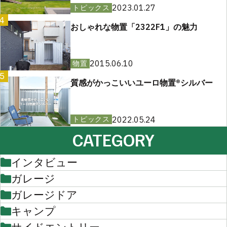
2023.01.27
トピックス
4
おしゃれな物置「2322F1」の魅力
2015.06.10
物置
5
質感がかっこいいユーロ物置®︎シルバー
2022.05.24
トピックス
CATEGORY
インタビュー
ガレージ
ガレージドア
キャンプ