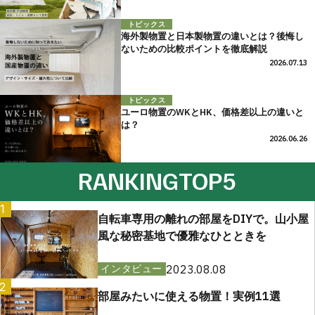
トピックス
海外製物置と日本製物置の違いとは？後悔し
ないための比較ポイントを徹底解説
2026.07.13
トピックス
ユーロ物置のWKとHK、価格差以上の違いと
は？
2026.06.26
RANKING
TOP5
1
自転車専用の離れの部屋をDIYで。山小屋
風な秘密基地で優雅なひとときを
2023.08.08
インタビュー
2
部屋みたいに使える物置！実例11選