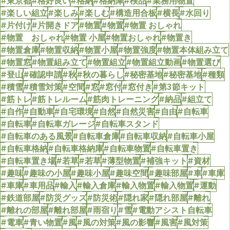
#東京都
#格好良い
#格納
#格納庫
#検品
#業務用物置
#楽しい組立
#楽しみ
#楽しむ
#構造用合板
#横長
#水回り
#片付け
#片開きドア
#物置
#物置
#物置 おしゃれ
#物置 おしゃれ
#物置 小屋
#物置おしゃれ
#物置き
#物置倉庫
#物置収納
#物置小屋
#物置強度
#物置本体組み立て
#物置窓
#物置組み立て
#物置組立
#物置組立動画
#物置選び
#登山
#確認申請
#秋
#秋の暮らし
#秘密基地
#秘密基地
#種類
#積雪
#積雪対策
#空間
#窓
#窓付
#窓付き
#第3節キット
#筋トレ
#筋トレルーム
#筋肉トレーニング
#納品
#組立て
#自作
#自動車
#自宅環境
#自然
#自然災害
#自由
#自転車
#自転車
#自転車ガレージ
#自転車スタンド
#自転車のある風景
#自転車倉庫
#自転車収納
#自転車小屋
#自転車格納
#自転車格納庫
#自転車物置
#自転車置き
#自転車置き場
#若草
#若草
#薄型物置
#補強キット
#資材
#趣味
#趣味の小屋
#趣味小屋
#趣味空間
#趣味部屋
#車
#車庫
#車庫
#車用品
#輸入
#輸入倉庫
#輸入物置
#輸入物置
#運動
#鉄道部屋
#防災グッズ
#防災術
#隠れ家
#隠れ部屋
#離れ
#離れの部屋
#離れ部屋
#雨宿り
#雪
#電動アシスト自転車
#電車
#青い物置
#風
#風の対策
#風の影響
#風害
#風対策