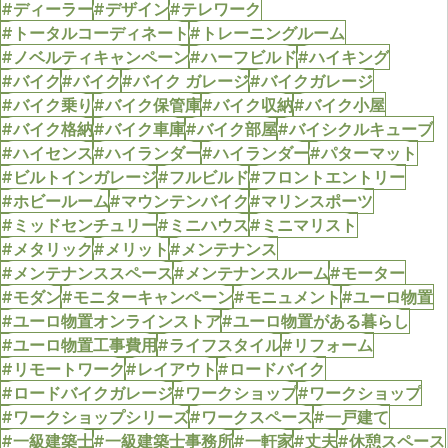
#ディーラー
#デザイン
#テレワーク
#トータルコーディネート
#トレーニングルーム
#ノベルティキャンペーン
#ハーフビルド
#ハイキング
#バイク
#バイク
#バイク ガレージ
#バイクガレージ
#バイク乗り
#バイク保管庫
#バイク収納
#バイク小屋
#バイク格納
#バイク車庫
#バイク部屋
#バイシクルキューブ
#ハイセンス
#ハイランダー
#ハイランダー
#パターマット
#ビルトインガレージ
#フルビルド
#フロントエントリー
#ホビールーム
#マウンテンバイク
#マリンスポーツ
#ミッドセンチュリー
#ミニハウス
#ミニマリスト
#メタリック
#メリット
#メンテナンス
#メンテナンススペース
#メンテナンスルーム
#モーター
#モダン
#モニターキャンペーン
#モニュメント
#ユーロ物置
#ユーロ物置オンラインストア
#ユーロ物置がある暮らし
#ユーロ物置工事費用
#ライフスタイル
#リフォーム
#リモートワーク
#レイアウト
#ロードバイク
#ロードバイクガレージ
#ワークショップ
#ワークショップ
#ワークショップシリーズ
#ワークスペース
#一戸建て
#一級建築士
#一級建築士事務所
#一軒家
#丈夫
#休憩スペース