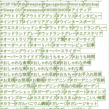
#CSP F&F
#diy
#eeplan
#garagedoor
#morso
#pickup
#Sleep OUT
#sleepout
#WORKSHOP
#アイディア
#アウトドア
#アウトドアグッズ
#アトリエ
#インタビュー
#インテリア
#インテリアグッズ
#ウインタースポーツ
#ウエスタンレッドシダー
#ウッドデッキ
#ウッドラングレー
#ウッドランドグレー
#ウッドランドグレー
#エクステリア
#オーストラリア
#オーストラリア製
#オーダーサイズ
#オーダーメイド
#オートバイ
#オーナーレビュー記事
#オーニングウィンドウ
#オーバースライダー
#オーバースライドドア
#おうちキャンプ
#おうち時間
#おしゃれな倉庫
#おしゃれな収納
#おしゃれな外構
#おしゃれな家
#おしゃれな小屋
#おしゃれな庭
#おしゃれな物置
#おしゃれ収納
#おもちゃ
#お手入れ部屋
#お見積
#お部屋
#お雛様
#ガーデニング
#ガーデニング収納
#ガーデニング用品
#ガーデニング用品の収納
#ガーデン
#ガーデンシェッド
#ガーデンハウス
#カーポート
#カインズ
#カインズホーム
#カスタマイズ
#カスタム
#かっこいい物置
#カラー
#ガルバニウム鋼板
#ガレージ
#ガレージキット