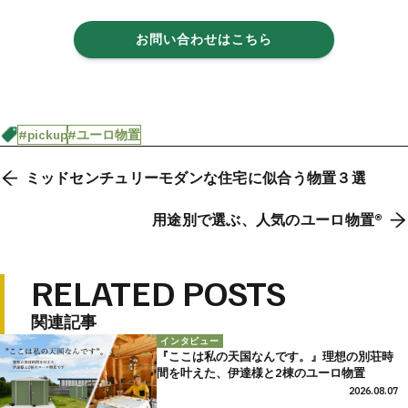
お問い合わせはこちら
#pickup
#ユーロ物置
ミッドセンチュリーモダンな住宅に似合う物置３選
用途別で選ぶ、人気のユーロ物置®️
RELATED POSTS
関連記事
インタビュー
『ここは私の天国なんです。』理想の別荘時
間を叶えた、伊達様と2棟のユーロ物置
2026.08.07