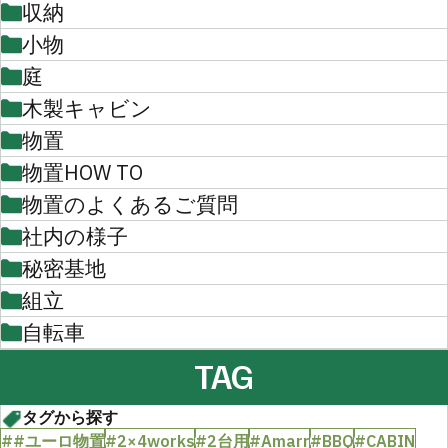
収納
小物
庭
木製キャビン
物置
物置HOW TO
物置のよくあるご質問
社内の様子
秘密基地
組立
自転車
TAG
タグから探す
##ユーロ物置
#2×4works
#2台用
#Amarr
#BBQ
#CABIN