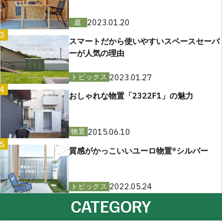
2023.01.20
庭
3
スマートだから使いやすいスペースセーバ
ーが人気の理由
2023.01.27
トピックス
4
おしゃれな物置「2322F1」の魅力
2015.06.10
物置
5
質感がかっこいいユーロ物置®︎シルバー
2022.05.24
トピックス
CATEGORY