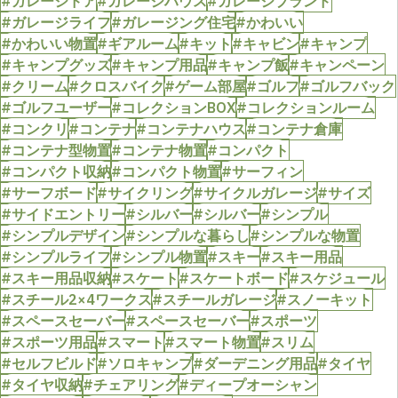
#ガレージドア
#ガレージハウス
#ガレージブランド
#ガレージライフ
#ガレージング住宅
#かわいい
#かわいい物置
#ギアルーム
#キット
#キャビン
#キャンプ
#キャンプグッズ
#キャンプ用品
#キャンプ飯
#キャンペーン
#クリーム
#クロスバイク
#ゲーム部屋
#ゴルフ
#ゴルフバック
#ゴルフユーザー
#コレクションBOX
#コレクションルーム
#コンクリ
#コンテナ
#コンテナハウス
#コンテナ倉庫
#コンテナ型物置
#コンテナ物置
#コンパクト
#コンパクト収納
#コンパクト物置
#サーフィン
#サーフボード
#サイクリング
#サイクルガレージ
#サイズ
#サイドエントリー
#シルバー
#シルバー
#シンプル
#シンプルデザイン
#シンプルな暮らし
#シンプルな物置
#シンプルライフ
#シンプル物置
#スキー
#スキー用品
#スキー用品収納
#スケート
#スケートボード
#スケジュール
#スチール2×4ワークス
#スチールガレージ
#スノーキット
#スペースセーバー
#スペースセーバー
#スポーツ
#スポーツ用品
#スマート
#スマート物置
#スリム
#セルフビルド
#ソロキャンプ
#ダーデニング用品
#タイヤ
#タイヤ収納
#チェアリング
#ディープオーシャン