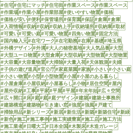
#住宅
#住宅にマッチ
#住宅街
#作業スペース
#作業スペース
#作業場
#作業小屋
#作業部屋
#使いやすい物置
#価格
#価格が安い
#便利
#保管場所
#保育園
#保証
#倉庫
#倉庫
#入荷情報
#収納
#収納
#収納上手
#収納場所
#収納庫
#取材
#可愛い
#可愛い庭
#可愛い物置
#四角い物置
#固定方法
#国内輸入元
#在宅ワーク
#在宅勤務
#在庫
#基礎
#埼玉県
#外構デザイン
#外溝
#大人の秘密基地
#大人気品番
#大型
#大型ユーロ物置
#大型倉庫
#大型収納
#大型物置
#大型物置
#大容量
#大容量物置
#大掃除
#大量入荷
#天体観測
#夫婦
#子供の遊び道具
#官公庁
#家庭菜園
#家族
#小さい
#小さい庭
#小さい物置
#小型
#小型物置
#小屋
#小屋のある暮らし
#小屋倉庫
#小屋収納
#小屋暮らし
#小物
#居住空間
#屋内
#屋外収納
#工事
#平家
#平屋
#平屋
#年末年始
#広々空間
#広々開口
#床
#庭
#庭
#庭デザイン
#建築
#建築士事務所
#建築構造
#建築物
#引き違い窓
#強度
#強風
#戸建て
#掃除用品
#新シリーズ
#新居
#新生活
#新築
#新築住宅
#新緑
#新色
#施工
#施工事例
#施工実績豊富
#施工店
#施工方法
#施工業者
#日曜大工
#日本全国
#木製床
#木造ガレージ