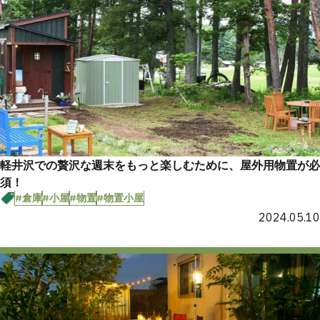
軽井沢での贅沢な週末をもっと楽しむために、屋外用物置が必
須！
#倉庫
#小屋
#物置
#物置小屋
2024.05.10