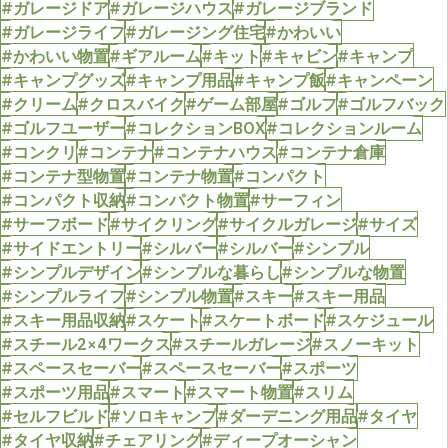
#ガレージドア
#ガレージハウス
#ガレージブランド
#ガレージライフ
#ガレージング住宅
#かわいい
#かわいい物置
#ギアルーム
#キット
#キャビン
#キャンプ
#キャンプグッズ
#キャンプ用品
#キャンプ飯
#キャンペーン
#クリーム
#クロスバイク
#ゲーム部屋
#ゴルフ
#ゴルフバック
#ゴルフユーザー
#コレクションBOX
#コレクションルーム
#コンクリ
#コンテナ
#コンテナハウス
#コンテナ倉庫
#コンテナ型物置
#コンテナ物置
#コンパクト
#コンパクト収納
#コンパクト物置
#サーフィン
#サーフボード
#サイクリング
#サイクルガレージ
#サイズ
#サイドエントリー
#シルバー
#シルバー
#シンプル
#シンプルデザイン
#シンプルな暮らし
#シンプルな物置
#シンプルライフ
#シンプル物置
#スキー
#スキー用品
#スキー用品収納
#スケート
#スケートボード
#スケジュール
#スチール2×4ワークス
#スチールガレージ
#スノーキット
#スペースセーバー
#スペースセーバー
#スポーツ
#スポーツ用品
#スマート
#スマート物置
#スリム
#セルフビルド
#ソロキャンプ
#ダーデニング用品
#タイヤ
#タイヤ収納
#チェアリング
#ディープオーシャン