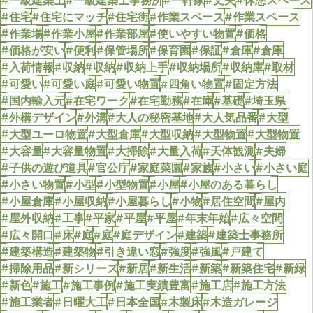
#一級建築士
#一級建築士事務所
#一軒家
#丈夫
#休憩スペース
#住宅
#住宅にマッチ
#住宅街
#作業スペース
#作業スペース
#作業場
#作業小屋
#作業部屋
#使いやすい物置
#価格
#価格が安い
#便利
#保管場所
#保育園
#保証
#倉庫
#倉庫
#入荷情報
#収納
#収納
#収納上手
#収納場所
#収納庫
#取材
#可愛い
#可愛い庭
#可愛い物置
#四角い物置
#固定方法
#国内輸入元
#在宅ワーク
#在宅勤務
#在庫
#基礎
#埼玉県
#外構デザイン
#外溝
#大人の秘密基地
#大人気品番
#大型
#大型ユーロ物置
#大型倉庫
#大型収納
#大型物置
#大型物置
#大容量
#大容量物置
#大掃除
#大量入荷
#天体観測
#夫婦
#子供の遊び道具
#官公庁
#家庭菜園
#家族
#小さい
#小さい庭
#小さい物置
#小型
#小型物置
#小屋
#小屋のある暮らし
#小屋倉庫
#小屋収納
#小屋暮らし
#小物
#居住空間
#屋内
#屋外収納
#工事
#平家
#平屋
#平屋
#年末年始
#広々空間
#広々開口
#床
#庭
#庭
#庭デザイン
#建築
#建築士事務所
#建築構造
#建築物
#引き違い窓
#強度
#強風
#戸建て
#掃除用品
#新シリーズ
#新居
#新生活
#新築
#新築住宅
#新緑
#新色
#施工
#施工事例
#施工実績豊富
#施工店
#施工方法
#施工業者
#日曜大工
#日本全国
#木製床
#木造ガレージ