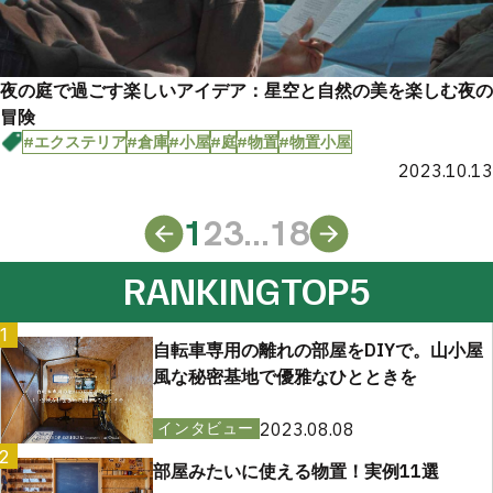
夜の庭で過ごす楽しいアイデア：星空と自然の美を楽しむ夜の
冒険
#エクステリア
#倉庫
#小屋
#庭
#物置
#物置小屋
2023.10.13
1
2
3
...
18
RANKING
TOP5
1
自転車専用の離れの部屋をDIYで。山小屋
風な秘密基地で優雅なひとときを
2023.08.08
インタビュー
2
部屋みたいに使える物置！実例11選