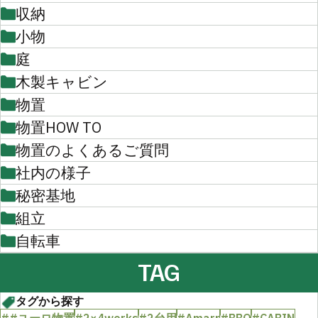
収納
小物
庭
木製キャビン
物置
物置HOW TO
物置のよくあるご質問
社内の様子
秘密基地
組立
自転車
TAG
タグから探す