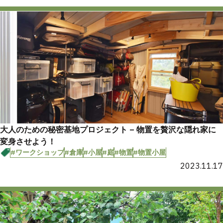
大人のための秘密基地プロジェクト – 物置を贅沢な隠れ家に
変身させよう！
#ワークショップ
#倉庫
#小屋
#庭
#物置
#物置小屋
2023.11.17