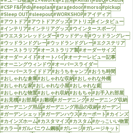
##ユーロ物置
#2×4works
#2台用
#Amarr
#BBQ
#CABIN
#CSP F&F
#diy
#eeplan
#garagedoor
#morso
#pickup
#Sleep OUT
#sleepout
#WORKSHOP
#アイディア
#アウトドア
#アウトドアグッズ
#アトリエ
#インタビュー
#インテリア
#インテリアグッズ
#ウインタースポーツ
#ウエスタンレッドシダー
#ウッドデッキ
#ウッドラングレー
#ウッドランドグレー
#ウッドランドグレー
#エクステリア
#オーストラリア
#オーストラリア製
#オーダーサイズ
#オーダーメイド
#オートバイ
#オーナーレビュー記事
#オーニングウィンドウ
#オーバースライダー
#オーバースライドドア
#おうちキャンプ
#おうち時間
#おしゃれな倉庫
#おしゃれな収納
#おしゃれな外構
#おしゃれな家
#おしゃれな小屋
#おしゃれな庭
#おしゃれな物置
#おしゃれ収納
#おもちゃ
#お手入れ部屋
#お見積
#お部屋
#お雛様
#ガーデニング
#ガーデニング収納
#ガーデニング用品
#ガーデニング用品の収納
#ガーデン
#ガーデンシェッド
#ガーデンハウス
#カーポート
#カインズ
#カインズホーム
#カスタマイズ
#カスタム
#かっこいい物置
#カラー
#ガルバニウム鋼板
#ガレージ
#ガレージキット