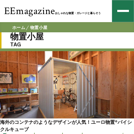
EEmagazine
おしゃれな物置・ガレージと暮らそう
ホーム
物置小屋
物置小屋
TAG
海外のコンテナのようなデザインが人気！ユーロ物置®️バイシ
クルキューブ