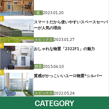
2023.01.20
庭
3
スマートだから使いやすいスペースセーバ
ーが人気の理由
2023.01.27
トピックス
4
おしゃれな物置「2322F1」の魅力
2015.06.10
物置
5
質感がかっこいいユーロ物置®︎シルバー
2022.05.24
トピックス
CATEGORY