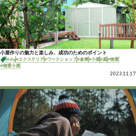
小屋作りの魅力と楽しみ、成功のためのポイント
#diy
#エクステリア
#ワークショップ
#倉庫
#小屋
#庭
#物置
#物置小屋
2023.11.17