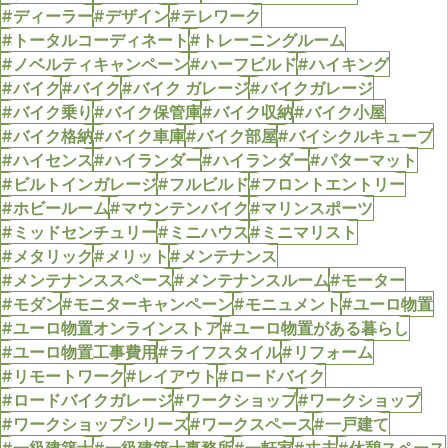
#ディーラー
#デザイン
#テレワーク
#トータルコーディネート
#トレーニングルーム
#ノベルティキャンペーン
#ハーフビルド
#ハイキング
#バイク
#バイク
#バイク ガレージ
#バイクガレージ
#バイク乗り
#バイク保管庫
#バイク収納
#バイク小屋
#バイク格納
#バイク車庫
#バイク部屋
#バイシクルキューブ
#ハイセンス
#ハイランダー
#ハイランダー
#パターマット
#ビルトインガレージ
#フルビルド
#フロントエントリー
#ホビールーム
#マウンテンバイク
#マリンスポーツ
#ミッドセンチュリー
#ミニハウス
#ミニマリスト
#メタリック
#メリット
#メンテナンス
#メンテナンススペース
#メンテナンスルーム
#モーター
#モダン
#モニターキャンペーン
#モニュメント
#ユーロ物置
#ユーロ物置オンラインストア
#ユーロ物置がある暮らし
#ユーロ物置工事費用
#ライフスタイル
#リフォーム
#リモートワーク
#レイアウト
#ロードバイク
#ロードバイクガレージ
#ワークショップ
#ワークショップ
#ワークショップシリーズ
#ワークスペース
#一戸建て