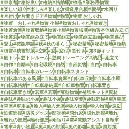
#東京都
#格好良い
#格納
#格納庫
#検品
#業務用物置
#楽しい組立
#楽しみ
#楽しむ
#構造用合板
#横長
#水回り
#片付け
#片開きドア
#物置
#物置
#物置 おしゃれ
#物置 おしゃれ
#物置 小屋
#物置おしゃれ
#物置き
#物置倉庫
#物置収納
#物置小屋
#物置強度
#物置本体組み立て
#物置窓
#物置組み立て
#物置組立
#物置組立動画
#物置選び
#登山
#確認申請
#秋
#秋の暮らし
#秘密基地
#秘密基地
#種類
#積雪
#積雪対策
#空間
#窓
#窓付
#窓付き
#第3節キット
#筋トレ
#筋トレルーム
#筋肉トレーニング
#納品
#組立て
#自作
#自動車
#自宅環境
#自然
#自然災害
#自由
#自転車
#自転車
#自転車ガレージ
#自転車スタンド
#自転車のある風景
#自転車倉庫
#自転車収納
#自転車小屋
#自転車格納
#自転車格納庫
#自転車物置
#自転車置き
#自転車置き場
#若草
#若草
#薄型物置
#補強キット
#資材
#趣味
#趣味の小屋
#趣味小屋
#趣味空間
#趣味部屋
#車
#車庫
#車庫
#車用品
#輸入
#輸入倉庫
#輸入物置
#輸入物置
#運動
#鉄道部屋
#防災グッズ
#防災術
#隠れ家
#隠れ部屋
#離れ
#離れの部屋
#離れ部屋
#雨宿り
#雪
#電動アシスト自転車
#電車
#青い物置
#風
#風の対策
#風の影響
#風害
#風対策