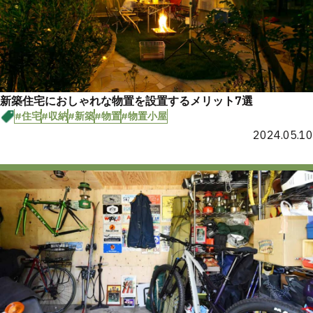
新築住宅におしゃれな物置を設置するメリット7選
#住宅
#収納
#新築
#物置
#物置小屋
2024.05.10