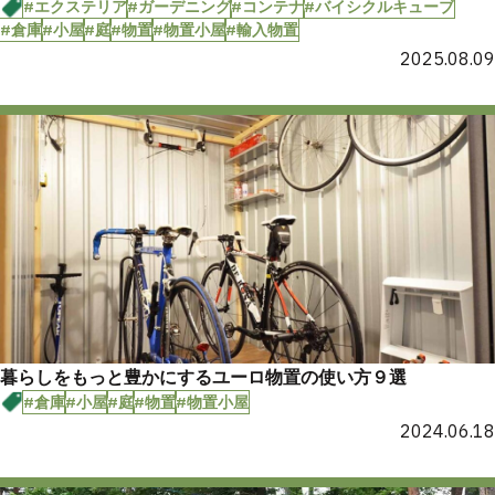
#エクステリア
#ガーデニング
#コンテナ
#バイシクルキューブ
#倉庫
#小屋
#庭
#物置
#物置小屋
#輸入物置
2025.08.09
暮らしをもっと豊かにするユーロ物置の使い方９選
#倉庫
#小屋
#庭
#物置
#物置小屋
2024.06.18