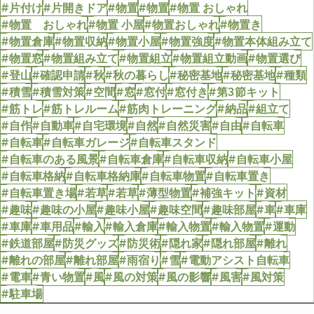
#片付け
#片開きドア
#物置
#物置
#物置 おしゃれ
#物置 おしゃれ
#物置 小屋
#物置おしゃれ
#物置き
#物置倉庫
#物置収納
#物置小屋
#物置強度
#物置本体組み立て
#物置窓
#物置組み立て
#物置組立
#物置組立動画
#物置選び
#登山
#確認申請
#秋
#秋の暮らし
#秘密基地
#秘密基地
#種類
#積雪
#積雪対策
#空間
#窓
#窓付
#窓付き
#第3節キット
#筋トレ
#筋トレルーム
#筋肉トレーニング
#納品
#組立て
#自作
#自動車
#自宅環境
#自然
#自然災害
#自由
#自転車
#自転車
#自転車ガレージ
#自転車スタンド
#自転車のある風景
#自転車倉庫
#自転車収納
#自転車小屋
#自転車格納
#自転車格納庫
#自転車物置
#自転車置き
#自転車置き場
#若草
#若草
#薄型物置
#補強キット
#資材
#趣味
#趣味の小屋
#趣味小屋
#趣味空間
#趣味部屋
#車
#車庫
#車庫
#車用品
#輸入
#輸入倉庫
#輸入物置
#輸入物置
#運動
#鉄道部屋
#防災グッズ
#防災術
#隠れ家
#隠れ部屋
#離れ
#離れの部屋
#離れ部屋
#雨宿り
#雪
#電動アシスト自転車
#電車
#青い物置
#風
#風の対策
#風の影響
#風害
#風対策
#駐車場