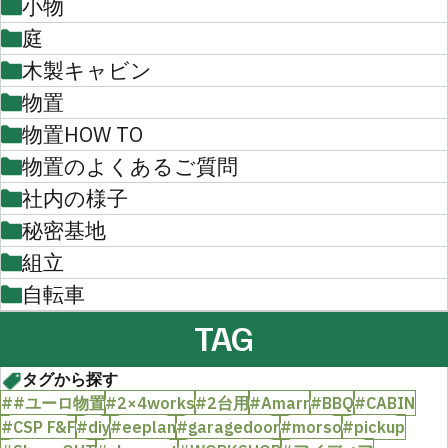
小物
庭
木製キャビン
物置
物置HOW TO
物置のよくあるご質問
社内の様子
秘密基地
組立
自転車
TAG
タグから探す
##ユーロ物置
#2×4works
#2台用
#Amarr
#BBQ
#CABIN
#CSP F&F
#diy
#eeplan
#garagedoor
#morso
#pickup