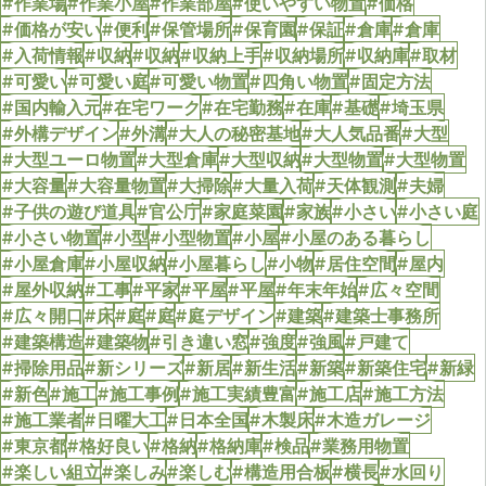
#作業場
#作業小屋
#作業部屋
#使いやすい物置
#価格
#価格が安い
#便利
#保管場所
#保育園
#保証
#倉庫
#倉庫
#入荷情報
#収納
#収納
#収納上手
#収納場所
#収納庫
#取材
#可愛い
#可愛い庭
#可愛い物置
#四角い物置
#固定方法
#国内輸入元
#在宅ワーク
#在宅勤務
#在庫
#基礎
#埼玉県
#外構デザイン
#外溝
#大人の秘密基地
#大人気品番
#大型
#大型ユーロ物置
#大型倉庫
#大型収納
#大型物置
#大型物置
#大容量
#大容量物置
#大掃除
#大量入荷
#天体観測
#夫婦
#子供の遊び道具
#官公庁
#家庭菜園
#家族
#小さい
#小さい庭
#小さい物置
#小型
#小型物置
#小屋
#小屋のある暮らし
#小屋倉庫
#小屋収納
#小屋暮らし
#小物
#居住空間
#屋内
#屋外収納
#工事
#平家
#平屋
#平屋
#年末年始
#広々空間
#広々開口
#床
#庭
#庭
#庭デザイン
#建築
#建築士事務所
#建築構造
#建築物
#引き違い窓
#強度
#強風
#戸建て
#掃除用品
#新シリーズ
#新居
#新生活
#新築
#新築住宅
#新緑
#新色
#施工
#施工事例
#施工実績豊富
#施工店
#施工方法
#施工業者
#日曜大工
#日本全国
#木製床
#木造ガレージ
#東京都
#格好良い
#格納
#格納庫
#検品
#業務用物置
#楽しい組立
#楽しみ
#楽しむ
#構造用合板
#横長
#水回り