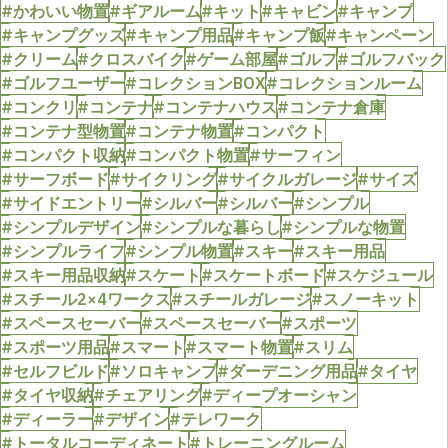
#かわいい物置
#ギアルーム
#キット
#キャビン
#キャンプ
#キャンプグッズ
#キャンプ用品
#キャンプ飯
#キャンペーン
#クリーム
#クロスバイク
#ゲーム部屋
#ゴルフ
#ゴルフバック
#ゴルフユーザー
#コレクションBOX
#コレクションルーム
#コンクリ
#コンテナ
#コンテナハウス
#コンテナ倉庫
#コンテナ型物置
#コンテナ物置
#コンパクト
#コンパクト収納
#コンパクト物置
#サーフィン
#サーフボード
#サイクリング
#サイクルガレージ
#サイズ
#サイドエントリー
#シルバー
#シルバー
#シンプル
#シンプルデザイン
#シンプルな暮らし
#シンプルな物置
#シンプルライフ
#シンプル物置
#スキー
#スキー用品
#スキー用品収納
#スケート
#スケートボード
#スケジュール
#スチール2×4ワークス
#スチールガレージ
#スノーキット
#スペースセーバー
#スペースセーバー
#スポーツ
#スポーツ用品
#スマート
#スマート物置
#スリム
#セルフビルド
#ソロキャンプ
#ダーデニング用品
#タイヤ
#タイヤ収納
#チェアリング
#ディープオーシャン
#ディーラー
#デザイン
#テレワーク
#トータルコーディネート
#トレーニングルーム