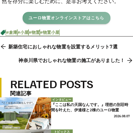
然を存分に楽しむために、是非お考えください。
ユーロ物置オンラインストアはこちら
#倉庫
#小屋
#物置
#物置小屋
新築住宅におしゃれな物置を設置するメリット7選
神奈川県でおしゃれな物置の施工がありました！
RELATED POSTS
関連記事
インタビュー
『ここは私の天国なんです。』理想の別荘時
間を叶えた、伊達様と2棟のユーロ物置
2026.08.07
トピックス