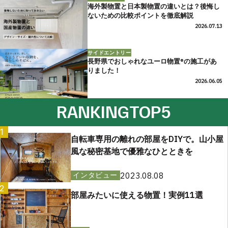
海外製物置と日本製物置の違いとは？後悔し
ないための比較ポイントを徹底解説
2026.07.13
サイドエントリー
長野県でおしゃれなユーロ物置®の施工があ
りました！
2026.06.05
RANKING
TOP5
1
自転車専用の離れの部屋をDIYで。山小屋
風な秘密基地で優雅なひとときを
2023.08.08
インタビュー
2
部屋みたいに使える物置！実例11選