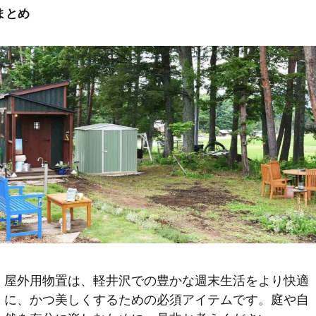
まとめ
屋外用物置は、軽井沢での豊かな週末生活をより快適
に、かつ美しくするための必須アイテムです。庭や自