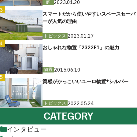
2023.01.20
庭
3
スマートだから使いやすいスペースセーバ
ーが人気の理由
2023.01.27
トピックス
4
おしゃれな物置「2322F1」の魅力
2015.06.10
物置
5
質感がかっこいいユーロ物置®︎シルバー
2022.05.24
トピックス
CATEGORY
インタビュー