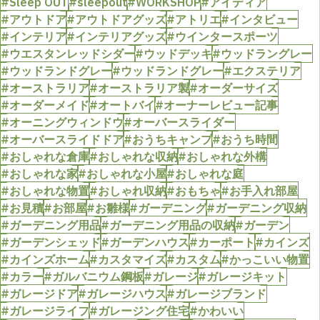
#Sleep OUT
#sleepout
#WORKSHOP
#アイディア
#アウトドア
#アウトドアグッズ
#アトリエ
#インタビュー
#インテリア
#インテリアグッズ
#ウインタースポーツ
#ウエスタンレッドシダー
#ウッドデッキ
#ウッドラングレー
#ウッドランドグレー
#ウッドランドグレー
#エクステリア
#オーストラリア
#オーストラリア製
#オーダーサイズ
#オーダーメイド
#オートバイ
#オーナーレビュー記事
#オーニングウィンドウ
#オーバースライダー
#オーバースライドドア
#おうちキャンプ
#おうち時間
#おしゃれな倉庫
#おしゃれな収納
#おしゃれな外構
#おしゃれな家
#おしゃれな小屋
#おしゃれな庭
#おしゃれな物置
#おしゃれ収納
#おもちゃ
#お手入れ部屋
#お見積
#お部屋
#お雛様
#ガーデニング
#ガーデニング収納
#ガーデニング用品
#ガーデニング用品の収納
#ガーデン
#ガーデンシェッド
#ガーデンハウス
#カーポート
#カインズ
#カインズホーム
#カスタマイズ
#カスタム
#かっこいい物置
#カラー
#ガルバニウム鋼板
#ガレージ
#ガレージキット
#ガレージドア
#ガレージハウス
#ガレージブランド
#ガレージライフ
#ガレージング住宅
#かわいい