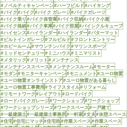
#ノベルティキャンペーン
#ハーフビルド
#ハイキング
#バイク
#バイク
#バイク ガレージ
#バイクガレージ
#バイク乗り
#バイク保管庫
#バイク収納
#バイク小屋
#バイク格納
#バイク車庫
#バイク部屋
#バイシクルキューブ
#ハイセンス
#ハイランダー
#ハイランダー
#パターマット
#ビルトインガレージ
#フルビルド
#フロントエントリー
#ホビールーム
#マウンテンバイク
#マリンスポーツ
#ミッドセンチュリー
#ミニハウス
#ミニマリスト
#メタリック
#メリット
#メンテナンス
#メンテナンススペース
#メンテナンスルーム
#モーター
#モダン
#モニターキャンペーン
#モニュメント
#ユーロ物置
#ユーロ物置オンラインストア
#ユーロ物置がある暮らし
#ユーロ物置工事費用
#ライフスタイル
#リフォーム
#リモートワーク
#レイアウト
#ロードバイク
#ロードバイクガレージ
#ワークショップ
#ワークショップ
#ワークショップシリーズ
#ワークスペース
#一戸建て
#一級建築士
#一級建築士事務所
#一軒家
#丈夫
#休憩スペース
#住宅
#住宅にマッチ
#住宅街
#作業スペース
#作業スペース