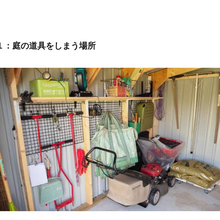
１：
庭の道具をしまう場所