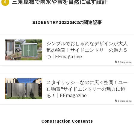
三角屋根で雨水や雪を自然に流す設計
SIDEENTRY3023GK2の関連記事
シンプルでおしゃれなデザインが大人
気の物置！サイドエントリーの魅力５
つ | EEmagazine
EEmagazine
スタイリッシュなのに広々空間！ユー
ロ物置®︎サイドエントリーの魅力に迫
る！ | EEmagazine
EEmagazine
Construction Contents