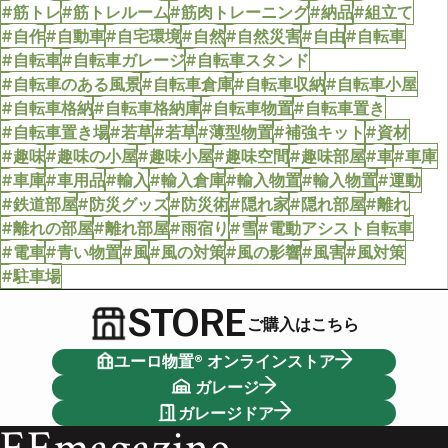
#筋トレ
#筋トレルーム
#筋肉トレーニング
#納品
#組立て
#自作
#自動車
#自宅環境
#自然
#自然災害
#自由
#自転車
#自転車
#自転車ガレージ
#自転車スタンド
#自転車のある風景
#自転車倉庫
#自転車収納
#自転車小屋
#自転車格納
#自転車格納庫
#自転車物置
#自転車置き
#自転車置き場
#若草
#若草
#薄型物置
#補強キット
#資材
#趣味
#趣味の小屋
#趣味小屋
#趣味空間
#趣味部屋
#車
#車庫
#車庫
#車用品
#輸入
#輸入倉庫
#輸入物置
#輸入物置
#運動
#鉄道部屋
#防災グッズ
#防災術
#隠れ家
#隠れ部屋
#離れ
#離れの部屋
#離れ部屋
#雨宿り
#雪
#電動アシスト自転車
#電車
#青い物置
#風
#風の対策
#風の影響
#風害
#風対策
#駐車場
STORE
ご購入はこちら
ユーロ物置® オンラインストア
ガレージ
ガレージドア
EEmagazine