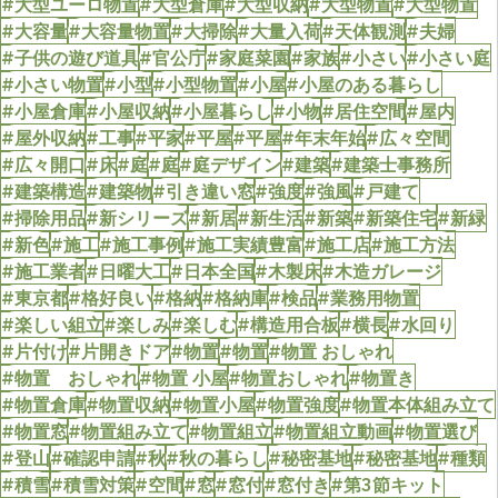
#大型ユーロ物置
#大型倉庫
#大型収納
#大型物置
#大型物置
#大容量
#大容量物置
#大掃除
#大量入荷
#天体観測
#夫婦
#子供の遊び道具
#官公庁
#家庭菜園
#家族
#小さい
#小さい庭
#小さい物置
#小型
#小型物置
#小屋
#小屋のある暮らし
#小屋倉庫
#小屋収納
#小屋暮らし
#小物
#居住空間
#屋内
#屋外収納
#工事
#平家
#平屋
#平屋
#年末年始
#広々空間
#広々開口
#床
#庭
#庭
#庭デザイン
#建築
#建築士事務所
#建築構造
#建築物
#引き違い窓
#強度
#強風
#戸建て
#掃除用品
#新シリーズ
#新居
#新生活
#新築
#新築住宅
#新緑
#新色
#施工
#施工事例
#施工実績豊富
#施工店
#施工方法
#施工業者
#日曜大工
#日本全国
#木製床
#木造ガレージ
#東京都
#格好良い
#格納
#格納庫
#検品
#業務用物置
#楽しい組立
#楽しみ
#楽しむ
#構造用合板
#横長
#水回り
#片付け
#片開きドア
#物置
#物置
#物置 おしゃれ
#物置 おしゃれ
#物置 小屋
#物置おしゃれ
#物置き
#物置倉庫
#物置収納
#物置小屋
#物置強度
#物置本体組み立て
#物置窓
#物置組み立て
#物置組立
#物置組立動画
#物置選び
#登山
#確認申請
#秋
#秋の暮らし
#秘密基地
#秘密基地
#種類
#積雪
#積雪対策
#空間
#窓
#窓付
#窓付き
#第3節キット