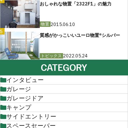
おしゃれな物置「2322F1」の魅力
2015.06.10
物置
5
質感がかっこいいユーロ物置®︎シルバー
2022.05.24
トピックス
CATEGORY
インタビュー
ガレージ
ガレージドア
キャンプ
サイドエントリー
スペースセーバー