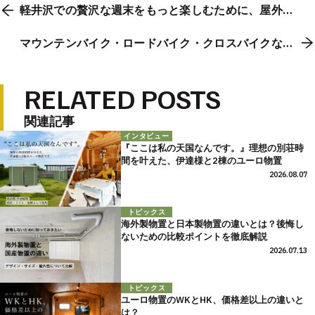
軽井沢での贅沢な週末をもっと楽しむために、屋外用
物置が必須！
マウンテンバイク・ロードバイク・クロスバイクなど
の自転車を入れられる物置のサイズについてご紹介
RELATED POSTS
関連記事
インタビュー
『ここは私の天国なんです。』理想の別荘時
間を叶えた、伊達様と2棟のユーロ物置
2026.08.07
トピックス
海外製物置と日本製物置の違いとは？後悔し
ないための比較ポイントを徹底解説
2026.07.13
トピックス
ユーロ物置のWKとHK、価格差以上の違いと
は？