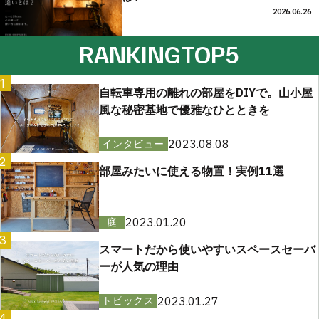
2026.06.26
RANKING
TOP5
1
自転車専用の離れの部屋をDIYで。山小屋
風な秘密基地で優雅なひとときを
2023.08.08
インタビュー
2
部屋みたいに使える物置！実例11選
2023.01.20
庭
3
スマートだから使いやすいスペースセーバ
ーが人気の理由
2023.01.27
トピックス
4