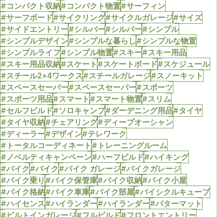
#コンパクト収納
#コンパクト物置
#サーフィン
#サーフボード
#サイクリング
#サイクルガレージ
#サイズ
#サイドエントリー
#シルバー
#シルバー
#シンプル
#シンプルデザイン
#シンプルな暮らし
#シンプルな物置
#シンプルライフ
#シンプル物置
#スキー
#スキー用品
#スキー用品収納
#スケート
#スケートボード
#スケジュール
#スチール2×4ワークス
#スチールガレージ
#スノーキット
#スペースセーバー
#スペースセーバー
#スポーツ
#スポーツ用品
#スマート
#スマート物置
#スリム
#セルフビルド
#ソロキャンプ
#ダーデニング用品
#タイヤ
#タイヤ収納
#チェアリング
#ディープオーシャン
#ディーラー
#デザイン
#テレワーク
#トータルコーディネート
#トレーニングルーム
#ノベルティキャンペーン
#ハーフビルド
#ハイキング
#バイク
#バイク
#バイク ガレージ
#バイクガレージ
#バイク乗り
#バイク保管庫
#バイク収納
#バイク小屋
#バイク格納
#バイク車庫
#バイク部屋
#バイシクルキューブ
#ハイセンス
#ハイランダー
#ハイランダー
#パターマット
#ビルトインガレージ
#フルビルド
#フロントエントリー