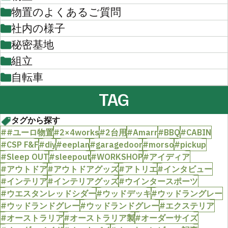
物置のよくあるご質問
社内の様子
秘密基地
組立
自転車
TAG
タグから探す
##ユーロ物置
#2×4works
#2台用
#Amarr
#BBQ
#CABIN
#CSP F&F
#diy
#eeplan
#garagedoor
#morso
#pickup
#Sleep OUT
#sleepout
#WORKSHOP
#アイディア
#アウトドア
#アウトドアグッズ
#アトリエ
#インタビュー
#インテリア
#インテリアグッズ
#ウインタースポーツ
#ウエスタンレッドシダー
#ウッドデッキ
#ウッドラングレー
#ウッドランドグレー
#ウッドランドグレー
#エクステリア
#オーストラリア
#オーストラリア製
#オーダーサイズ