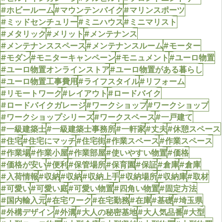
#ホビールーム
#マウンテンバイク
#マリンスポーツ
#ミッドセンチュリー
#ミニハウス
#ミニマリスト
#メタリック
#メリット
#メンテナンス
#メンテナンススペース
#メンテナンスルーム
#モーター
#モダン
#モニターキャンペーン
#モニュメント
#ユーロ物置
#ユーロ物置オンラインストア
#ユーロ物置がある暮らし
#ユーロ物置工事費用
#ライフスタイル
#リフォーム
#リモートワーク
#レイアウト
#ロードバイク
#ロードバイクガレージ
#ワークショップ
#ワークショップ
#ワークショップシリーズ
#ワークスペース
#一戸建て
#一級建築士
#一級建築士事務所
#一軒家
#丈夫
#休憩スペース
#住宅
#住宅にマッチ
#住宅街
#作業スペース
#作業スペース
#作業場
#作業小屋
#作業部屋
#使いやすい物置
#価格
#価格が安い
#便利
#保管場所
#保育園
#保証
#倉庫
#倉庫
#入荷情報
#収納
#収納
#収納上手
#収納場所
#収納庫
#取材
#可愛い
#可愛い庭
#可愛い物置
#四角い物置
#固定方法
#国内輸入元
#在宅ワーク
#在宅勤務
#在庫
#基礎
#埼玉県
#外構デザイン
#外溝
#大人の秘密基地
#大人気品番
#大型