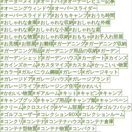
#オーダーメイド
#オートバイ
#オーナーレビュー記事
#オーニングウィンドウ
#オーバースライダー
#オーバースライドドア
#おうちキャンプ
#おうち時間
#おしゃれな倉庫
#おしゃれな収納
#おしゃれな外構
#おしゃれな家
#おしゃれな小屋
#おしゃれな庭
#おしゃれな物置
#おしゃれ収納
#おもちゃ
#お手入れ部屋
#お見積
#お部屋
#お雛様
#ガーデニング
#ガーデニング収納
#ガーデニング用品
#ガーデニング用品の収納
#ガーデン
#ガーデンシェッド
#ガーデンハウス
#カーポート
#カインズ
#カインズホーム
#カスタマイズ
#カスタム
#かっこいい物置
#カラー
#ガルバニウム鋼板
#ガレージ
#ガレージキット
#ガレージドア
#ガレージハウス
#ガレージブランド
#ガレージライフ
#ガレージング住宅
#かわいい
#かわいい物置
#ギアルーム
#キット
#キャビン
#キャンプ
#キャンプグッズ
#キャンプ用品
#キャンプ飯
#キャンペーン
#クリーム
#クロスバイク
#ゲーム部屋
#ゴルフ
#ゴルフバック
#ゴルフユーザー
#コレクションBOX
#コレクションルーム
#コンクリ
#コンテナ
#コンテナハウス
#コンテナ倉庫
#コンテナ型物置
#コンテナ物置
#コンパクト