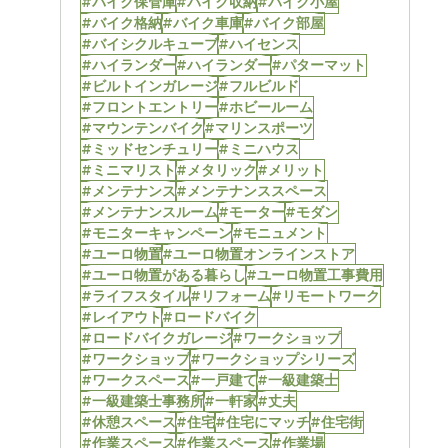
#バイク保管庫
#バイク収納
#バイク小屋
#バイク格納
#バイク車庫
#バイク部屋
#バイシクルキューブ
#ハイセンス
#ハイランダー
#ハイランダー
#パターマット
#ビルトインガレージ
#フルビルド
#フロントエントリー
#ホビールーム
#マウンテンバイク
#マリンスポーツ
#ミッドセンチュリー
#ミニハウス
#ミニマリスト
#メタリック
#メリット
#メンテナンス
#メンテナンススペース
#メンテナンスルーム
#モーター
#モダン
#モニターキャンペーン
#モニュメント
#ユーロ物置
#ユーロ物置オンラインストア
#ユーロ物置がある暮らし
#ユーロ物置工事費用
#ライフスタイル
#リフォーム
#リモートワーク
#レイアウト
#ロードバイク
#ロードバイクガレージ
#ワークショップ
#ワークショップ
#ワークショップシリーズ
#ワークスペース
#一戸建て
#一級建築士
#一級建築士事務所
#一軒家
#丈夫
#休憩スペース
#住宅
#住宅にマッチ
#住宅街
#作業スペース
#作業スペース
#作業場