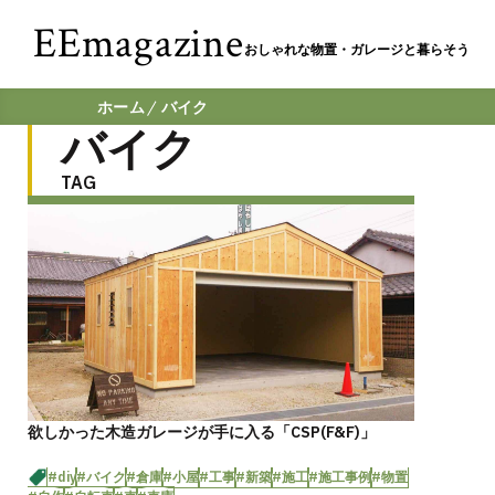
EEmagazine
おしゃれな物置・ガレージと暮らそう
ホーム
バイク
バイク
TAG
欲しかった木造ガレージが手に入る「CSP(F&F)」
#diy
#バイク
#倉庫
#小屋
#工事
#新築
#施工
#施工事例
#物置