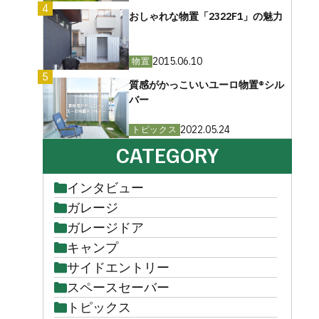
4
おしゃれな物置「2322F1」の魅力
2015.06.10
物置
5
質感がかっこいいユーロ物置®︎シル
バー
2022.05.24
トピックス
CATEGORY
インタビュー
ガレージ
ガレージドア
キャンプ
サイドエントリー
スペースセーバー
トピックス