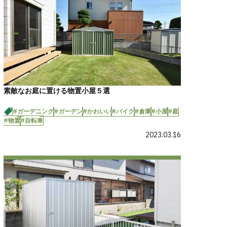
素敵なお庭に置ける物置小屋５選
#ガーデニング
#ガーデン
#かわいい
#バイク
#倉庫
#小屋
#庭
#物置
#自転車
2023.03.16