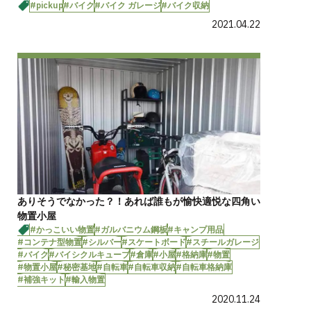
#pickup
#バイク
#バイク ガレージ
#バイク収納
2021.04.22
ありそうでなかった？！あれば誰もが愉快適悦な四角い
物置小屋
#かっこいい物置
#ガルバニウム鋼板
#キャンプ用品
#コンテナ型物置
#シルバー
#スケートボード
#スチールガレージ
#バイク
#バイシクルキューブ
#倉庫
#小屋
#格納庫
#物置
#物置小屋
#秘密基地
#自転車
#自転車収納
#自転車格納庫
#補強キット
#輸入物置
2020.11.24