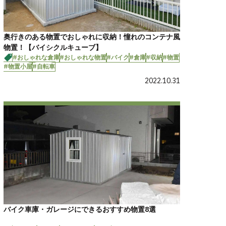
奥行きのある物置でおしゃれに収納！憧れのコンテナ風
物置！【バイシクルキューブ】
#おしゃれな倉庫
#おしゃれな物置
#バイク
#倉庫
#収納
#物置
#物置小屋
#自転車
2022.10.31
バイク車庫・ガレージにできるおすすめ物置8選