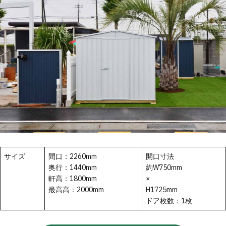
サイズ
間口：2260mm
開口寸法
奥行：1440mm
約W750mm
軒高：1800mm
×
最高高：2000mm
H1725mm
ドア枚数：1枚