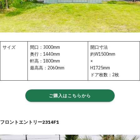
サイズ
間口：3000mm
開口寸法
奥行：1440mm
約W1500mm
軒高：1800mm
×
最高高：2060mm
H1725mm
ドア枚数：2枚
ご購入はこちらから
フロントエントリー2314F1