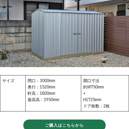
サイズ
間口：3000mm
開口寸法
奥行：1520mm
約W750mm
軒高：1800mm
×
最高高：1950mm
H1725mm
ドア枚数：2枚
ご購入はこちらから