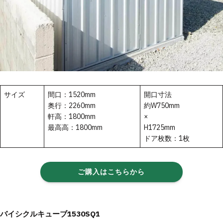
サイズ
間口：1520mm
開口寸法
奥行：2260mm
約W750mm
軒高：1800mm
×
最高高：1800mm
H1725mm
ドア枚数：1枚
ご購入はこちらから
バイシクルキューブ1530SQ1