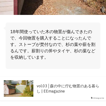
18年間使っていた木の物置が傷んできたの
で、今回物置を購入することになったんで
す。ストーブが焚付なので、杉の葉や薪を割
るんです。薪割りの斧やタイヤ、杉の葉など
を収納しています。
vol.03│森の中に佇む物置のある暮ら
し | EEmagazine
EEmagazine