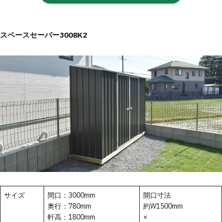
スペースセーバー3008K2
サイズ
間口：3000mm
開口寸法
奥行：780mm
約W1500mm
軒高：1800mm
×