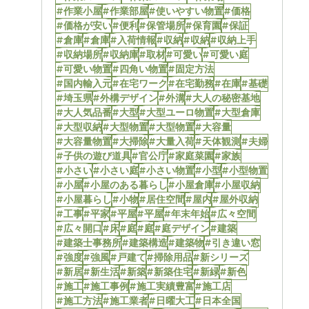
#作業小屋
#作業部屋
#使いやすい物置
#価格
#価格が安い
#便利
#保管場所
#保育園
#保証
#倉庫
#倉庫
#入荷情報
#収納
#収納
#収納上手
#収納場所
#収納庫
#取材
#可愛い
#可愛い庭
#可愛い物置
#四角い物置
#固定方法
#国内輸入元
#在宅ワーク
#在宅勤務
#在庫
#基礎
#埼玉県
#外構デザイン
#外溝
#大人の秘密基地
#大人気品番
#大型
#大型ユーロ物置
#大型倉庫
#大型収納
#大型物置
#大型物置
#大容量
#大容量物置
#大掃除
#大量入荷
#天体観測
#夫婦
#子供の遊び道具
#官公庁
#家庭菜園
#家族
#小さい
#小さい庭
#小さい物置
#小型
#小型物置
#小屋
#小屋のある暮らし
#小屋倉庫
#小屋収納
#小屋暮らし
#小物
#居住空間
#屋内
#屋外収納
#工事
#平家
#平屋
#平屋
#年末年始
#広々空間
#広々開口
#床
#庭
#庭
#庭デザイン
#建築
#建築士事務所
#建築構造
#建築物
#引き違い窓
#強度
#強風
#戸建て
#掃除用品
#新シリーズ
#新居
#新生活
#新築
#新築住宅
#新緑
#新色
#施工
#施工事例
#施工実績豊富
#施工店
#施工方法
#施工業者
#日曜大工
#日本全国