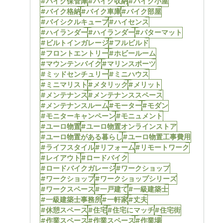
#バイク保管庫
#バイク収納
#バイク小屋
#バイク格納
#バイク車庫
#バイク部屋
#バイシクルキューブ
#ハイセンス
#ハイランダー
#ハイランダー
#パターマット
#ビルトインガレージ
#フルビルド
#フロントエントリー
#ホビールーム
#マウンテンバイク
#マリンスポーツ
#ミッドセンチュリー
#ミニハウス
#ミニマリスト
#メタリック
#メリット
#メンテナンス
#メンテナンススペース
#メンテナンスルーム
#モーター
#モダン
#モニターキャンペーン
#モニュメント
#ユーロ物置
#ユーロ物置オンラインストア
#ユーロ物置がある暮らし
#ユーロ物置工事費用
#ライフスタイル
#リフォーム
#リモートワーク
#レイアウト
#ロードバイク
#ロードバイクガレージ
#ワークショップ
#ワークショップ
#ワークショップシリーズ
#ワークスペース
#一戸建て
#一級建築士
#一級建築士事務所
#一軒家
#丈夫
#休憩スペース
#住宅
#住宅にマッチ
#住宅街
#作業スペース
#作業スペース
#作業場