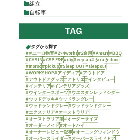
組立
自転車
TAG
タグから探す
##ユーロ物置
#2×4works
#2台用
#Amarr
#BBQ
#CABIN
#CSP F&F
#diy
#eeplan
#garagedoor
#morso
#pickup
#Sleep OUT
#sleepout
#WORKSHOP
#アイディア
#アウトドア
#アウトドアグッズ
#アトリエ
#インタビュー
#インテリア
#インテリアグッズ
#ウインタースポーツ
#ウエスタンレッドシダー
#ウッドデッキ
#ウッドラングレー
#ウッドランドグレー
#ウッドランドグレー
#エクステリア
#オーストラリア
#オーストラリア製
#オーダーサイズ
#オーダーメイド
#オートバイ
#オーナーレビュー記事
#オーニングウィンドウ
#オーバースライダー
#オーバースライドドア