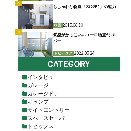
4
おしゃれな物置「2322F1」の魅力
2015.06.10
物置
5
質感がかっこいいユーロ物置®︎シル
バー
2022.05.24
トピックス
CATEGORY
インタビュー
ガレージ
ガレージドア
キャンプ
サイドエントリー
スペースセーバー
トピックス