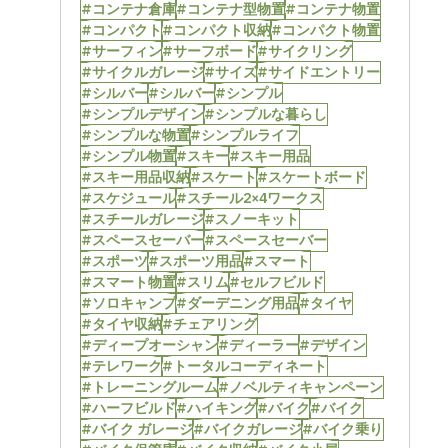
#コンテナ倉庫
#コンテナ型物置
#コンテナ物置
#コンパクト
#コンパクト収納
#コンパクト物置
#サーフィン
#サーフボード
#サイクリング
#サイクルガレージ
#サイズ
#サイドエントリー
#シルバー
#シルバー
#シンプル
#シンプルデザイン
#シンプルな暮らし
#シンプルな物置
#シンプルライフ
#シンプル物置
#スキー
#スキー用品
#スキー用品収納
#スケート
#スケートボード
#スケジュール
#スチール2×4ワークス
#スチールガレージ
#スノーキット
#スペースセーバー
#スペースセーバー
#スポーツ
#スポーツ用品
#スマート
#スマート物置
#スリム
#セルフビルド
#ソロキャンプ
#ダーデニング用品
#タイヤ
#タイヤ収納
#チェアリング
#ディープオーシャン
#ディーラー
#デザイン
#テレワーク
#トータルコーディネート
#トレーニングルーム
#ノベルティキャンペーン
#ハーフビルド
#ハイキング
#バイク
#バイク
#バイク ガレージ
#バイクガレージ
#バイク乗り