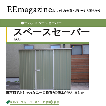
EEmagazine
おしゃれな物置・ガレージと暮らそう
ホーム
スペースセーバー
スペースセーバー
TAG
東京都でおしゃれなユーロ物置®の施工がありました
#スペースセーバー
#ユーロ物置
#若草