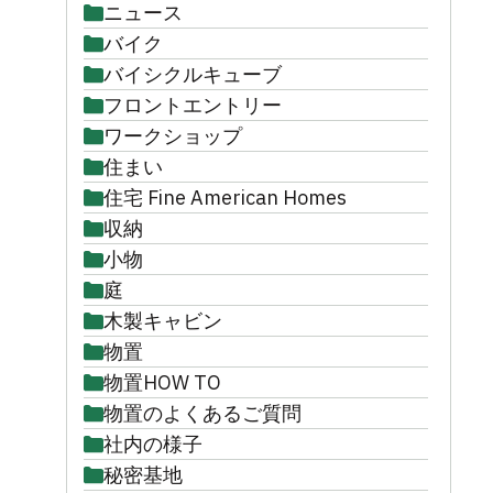
ニュース
バイク
バイシクルキューブ
フロントエントリー
ワークショップ
住まい
住宅 Fine American Homes
収納
小物
庭
木製キャビン
物置
物置HOW TO
物置のよくあるご質問
社内の様子
秘密基地