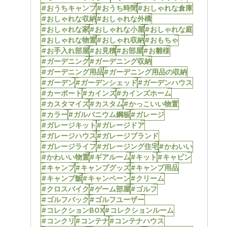
#おうちキャンプ
#おうち時間
#おしゃれな倉庫
#おしゃれな収納
#おしゃれな外構
#おしゃれな家
#おしゃれな小屋
#おしゃれな庭
#おしゃれな物置
#おしゃれ収納
#おもちゃ
#お手入れ部屋
#お見積
#お部屋
#お雛様
#ガーデニング
#ガーデニング収納
#ガーデニング用品
#ガーデニング用品の収納
#ガーデン
#ガーデンシェッド
#ガーデンハウス
#カーポート
#カインズ
#カインズホーム
#カスタマイズ
#カスタム
#かっこいい物置
#カラー
#ガルバニウム鋼板
#ガレージ
#ガレージキット
#ガレージドア
#ガレージハウス
#ガレージブランド
#ガレージライフ
#ガレージング住宅
#かわいい
#かわいい物置
#ギアルーム
#キット
#キャビン
#キャンプ
#キャンプグッズ
#キャンプ用品
#キャンプ飯
#キャンペーン
#クリーム
#クロスバイク
#ゲーム部屋
#ゴルフ
#ゴルフバック
#ゴルフユーザー
#コレクションBOX
#コレクションルーム
#コンクリ
#コンテナ
#コンテナハウス