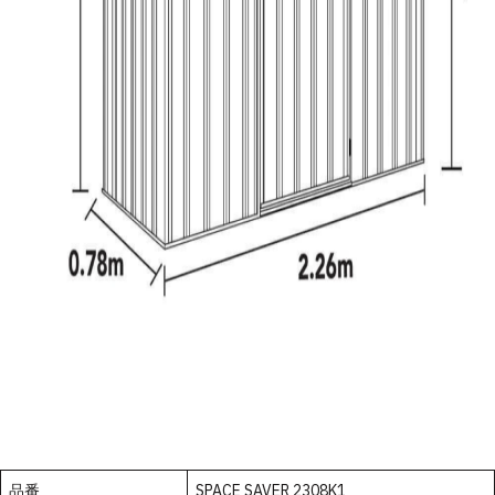
品番
SPACE SAVER 2308K1