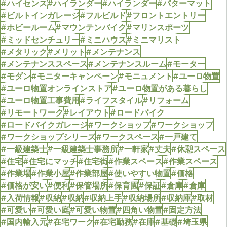
#ハイセンス
#ハイランダー
#ハイランダー
#パターマット
#ビルトインガレージ
#フルビルド
#フロントエントリー
#ホビールーム
#マウンテンバイク
#マリンスポーツ
#ミッドセンチュリー
#ミニハウス
#ミニマリスト
#メタリック
#メリット
#メンテナンス
#メンテナンススペース
#メンテナンスルーム
#モーター
#モダン
#モニターキャンペーン
#モニュメント
#ユーロ物置
#ユーロ物置オンラインストア
#ユーロ物置がある暮らし
#ユーロ物置工事費用
#ライフスタイル
#リフォーム
#リモートワーク
#レイアウト
#ロードバイク
#ロードバイクガレージ
#ワークショップ
#ワークショップ
#ワークショップシリーズ
#ワークスペース
#一戸建て
#一級建築士
#一級建築士事務所
#一軒家
#丈夫
#休憩スペース
#住宅
#住宅にマッチ
#住宅街
#作業スペース
#作業スペース
#作業場
#作業小屋
#作業部屋
#使いやすい物置
#価格
#価格が安い
#便利
#保管場所
#保育園
#保証
#倉庫
#倉庫
#入荷情報
#収納
#収納
#収納上手
#収納場所
#収納庫
#取材
#可愛い
#可愛い庭
#可愛い物置
#四角い物置
#固定方法
#国内輸入元
#在宅ワーク
#在宅勤務
#在庫
#基礎
#埼玉県