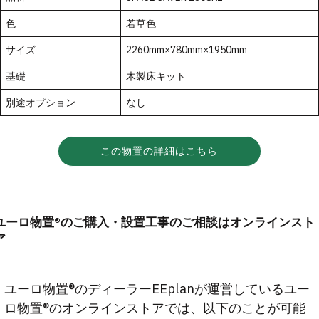
色
若草色
サイズ
2260mm×780mm×1950mm
基礎
木製床キット
別途オプション
なし
この物置の詳細はこちら
ユーロ物置®のご購入・設置工事のご相談はオンラインスト
ア
ユーロ物置®のディーラーEEplanが運営しているユー
ロ物置®のオンラインストアでは、以下のことが可能