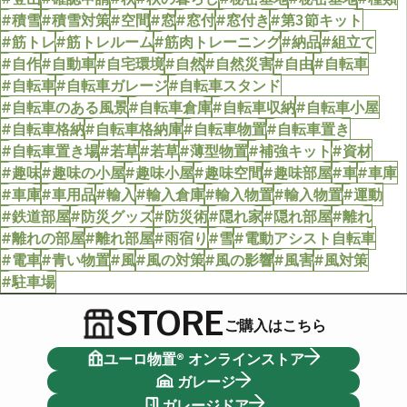
#積雪
#積雪対策
#空間
#窓
#窓付
#窓付き
#第3節キット
#筋トレ
#筋トレルーム
#筋肉トレーニング
#納品
#組立て
#自作
#自動車
#自宅環境
#自然
#自然災害
#自由
#自転車
#自転車
#自転車ガレージ
#自転車スタンド
#自転車のある風景
#自転車倉庫
#自転車収納
#自転車小屋
#自転車格納
#自転車格納庫
#自転車物置
#自転車置き
#自転車置き場
#若草
#若草
#薄型物置
#補強キット
#資材
#趣味
#趣味の小屋
#趣味小屋
#趣味空間
#趣味部屋
#車
#車庫
#車庫
#車用品
#輸入
#輸入倉庫
#輸入物置
#輸入物置
#運動
#鉄道部屋
#防災グッズ
#防災術
#隠れ家
#隠れ部屋
#離れ
#離れの部屋
#離れ部屋
#雨宿り
#雪
#電動アシスト自転車
#電車
#青い物置
#風
#風の対策
#風の影響
#風害
#風対策
#駐車場
STORE
ご購入はこちら
ユーロ物置® オンラインストア
ガレージ
ガレージドア