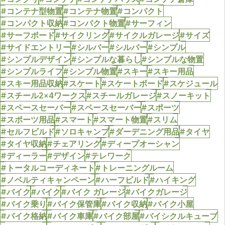
#コンテナ型物置
#コンテナ物置
#コンパクト
#コンパクト収納
#コンパクト物置
#サーフィン
#サーフボード
#サイクリング
#サイクルガレージ
#サイズ
#サイドエントリー
#シルバー
#シルバー
#シンプル
#シンプルデザイン
#シンプルな暮らし
#シンプルな物置
#シンプルライフ
#シンプル物置
#スキー
#スキー用品
#スキー用品収納
#スケート
#スケートボード
#スケジュール
#スチール2×4ワークス
#スチールガレージ
#スノーキット
#スペースセーバー
#スペースセーバー
#スポーツ
#スポーツ用品
#スマート
#スマート物置
#スリム
#セルフビルド
#ソロキャンプ
#ダーデニング用品
#タイヤ
#タイヤ収納
#チェアリング
#ディープオーシャン
#ディーラー
#デザイン
#テレワーク
#トータルコーディネート
#トレーニングルーム
#ノベルティキャンペーン
#ハーフビルド
#ハイキング
#バイク
#バイク
#バイク ガレージ
#バイクガレージ
#バイク乗り
#バイク保管庫
#バイク収納
#バイク小屋
#バイク格納
#バイク車庫
#バイク部屋
#バイシクルキューブ