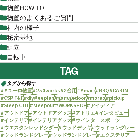
物置HOW TO
物置のよくあるご質問
社内の様子
秘密基地
組立
自転車
TAG
タグから探す
##ユーロ物置
#2×4works
#2台用
#Amarr
#BBQ
#CABIN
#CSP F&F
#diy
#eeplan
#garagedoor
#morso
#pickup
#Sleep OUT
#sleepout
#WORKSHOP
#アイディア
#アウトドア
#アウトドアグッズ
#アトリエ
#インタビュー
#インテリア
#インテリアグッズ
#ウインタースポーツ
#ウエスタンレッドシダー
#ウッドデッキ
#ウッドラングレー
#ウッドランドグレー
#ウッドランドグレー
#エクステリア