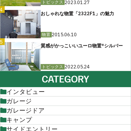
2023.01.27
トピックス
4
おしゃれな物置「2322F1」の魅力
2015.06.10
物置
5
質感がかっこいいユーロ物置®︎シルバー
2022.05.24
トピックス
CATEGORY
インタビュー
ガレージ
ガレージドア
キャンプ
サイドエントリー