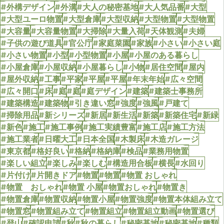
#外構デザイン
#外溝
#大人の秘密基地
#大人気品番
#大型
#大型ユーロ物置
#大型倉庫
#大型収納
#大型物置
#大型物置
#大容量
#大容量物置
#大掃除
#大量入荷
#天体観測
#夫婦
#子供の遊び道具
#官公庁
#家庭菜園
#家族
#小さい
#小さい庭
#小さい物置
#小型
#小型物置
#小屋
#小屋のある暮らし
#小屋倉庫
#小屋収納
#小屋暮らし
#小物
#居住空間
#屋内
#屋外収納
#工事
#平家
#平屋
#平屋
#年末年始
#広々空間
#広々開口
#床
#庭
#庭
#庭デザイン
#建築
#建築士事務所
#建築構造
#建築物
#引き違い窓
#強度
#強風
#戸建て
#掃除用品
#新シリーズ
#新居
#新生活
#新築
#新築住宅
#新緑
#新色
#施工
#施工事例
#施工実績豊富
#施工店
#施工方法
#施工業者
#日曜大工
#日本全国
#木製床
#木造ガレージ
#東京都
#格好良い
#格納
#格納庫
#検品
#業務用物置
#楽しい組立
#楽しみ
#楽しむ
#構造用合板
#横長
#水回り
#片付け
#片開きドア
#物置
#物置
#物置 おしゃれ
#物置 おしゃれ
#物置 小屋
#物置おしゃれ
#物置き
#物置倉庫
#物置収納
#物置小屋
#物置強度
#物置本体組み立て
#物置窓
#物置組み立て
#物置組立
#物置組立動画
#物置選び
#登山
#確認申請
#秋
#秋の暮らし
#秘密基地
#秘密基地
#種類