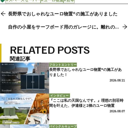
長野県でおしゃれなユーロ物置®の施工がありました
自作の小屋をサーフボード用のガレージに。離れの家
にもなり得るおしゃれな物置
RELATED POSTS
関連記事
フロントエントリー
長野県でおしゃれなユーロ物置®の施工があ
りました！
2026.08.11
インタビュー
『ここは私の天国なんです。』理想の別荘時
間を叶えた、伊達様と2棟のユーロ物置
2026.08.07
バイシクルキューブ