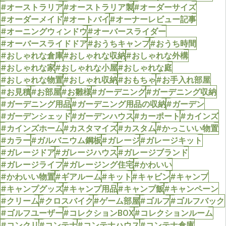
#オーストラリア
#オーストラリア製
#オーダーサイズ
#オーダーメイド
#オートバイ
#オーナーレビュー記事
#オーニングウィンドウ
#オーバースライダー
#オーバースライドドア
#おうちキャンプ
#おうち時間
#おしゃれな倉庫
#おしゃれな収納
#おしゃれな外構
#おしゃれな家
#おしゃれな小屋
#おしゃれな庭
#おしゃれな物置
#おしゃれ収納
#おもちゃ
#お手入れ部屋
#お見積
#お部屋
#お雛様
#ガーデニング
#ガーデニング収納
#ガーデニング用品
#ガーデニング用品の収納
#ガーデン
#ガーデンシェッド
#ガーデンハウス
#カーポート
#カインズ
#カインズホーム
#カスタマイズ
#カスタム
#かっこいい物置
#カラー
#ガルバニウム鋼板
#ガレージ
#ガレージキット
#ガレージドア
#ガレージハウス
#ガレージブランド
#ガレージライフ
#ガレージング住宅
#かわいい
#かわいい物置
#ギアルーム
#キット
#キャビン
#キャンプ
#キャンプグッズ
#キャンプ用品
#キャンプ飯
#キャンペーン
#クリーム
#クロスバイク
#ゲーム部屋
#ゴルフ
#ゴルフバック
#ゴルフユーザー
#コレクションBOX
#コレクションルーム
#コンクリ
#コンテナ
#コンテナハウス
#コンテナ倉庫