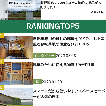
長野県でおしゃれなユーロ物置®の施工があ
りました！
2026.06.12
RANKING
TOP5
1
自転車専用の離れの部屋をDIYで。山小屋
風な秘密基地で優雅なひとときを
2023.08.08
インタビュー
2
部屋みたいに使える物置！実例11選
2023.01.20
庭
3
スマートだから使いやすいスペースセーバ
ーが人気の理由