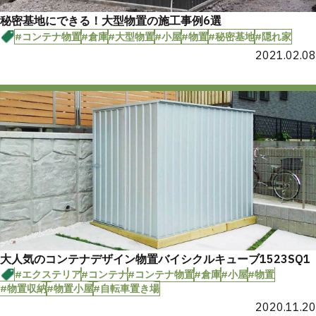
秘密基地にできる！大型物置の施工事例6選
#コンテナ物置
#倉庫
#大型物置
#小屋
#物置
#秘密基地
#隠れ家
2021.02.08
大人気のコンテナデザイン物置バイシクルキューブ1523SQ1
#エクステリア
#コンテナ
#コンテナ物置
#倉庫
#小屋
#物置
#物置収納
#物置小屋
#自転車置き場
2020.11.20