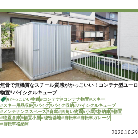
無骨で無機質なスチール質感がかっこいい！コンテナ型ユーロ
物置®︎バイシクルキューブ
#かっこいい物置
#コンテナ
#コンテナ物置
#スキー
#スキー用品収納
#バイク
#バイク収納
#バイシクルキューブ
#メンテナンススペース
#倉庫
#四角い物置
#小屋
#格納庫
#物置
#物置倉庫
#物置小屋
#秘密基地
#自転車
#自転車ガレージ
#自転車格納庫
2020.10.29