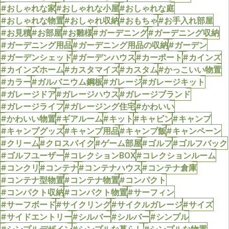
#おしゃれな家
#おしゃれな小屋
#おしゃれな庭
#おしゃれな物置
#おしゃれ収納
#おもちゃ
#お手入れ部屋
#お見積
#お部屋
#お雛様
#ガーデニング
#ガーデニング収納
#ガーデニング用品
#ガーデニング用品の収納
#ガーデン
#ガーデンシェッド
#ガーデンハウス
#カーポート
#カインズ
#カインズホーム
#カスタマイズ
#カスタム
#かっこいい物置
#カラー
#ガルバニウム鋼板
#ガレージ
#ガレージキット
#ガレージドア
#ガレージハウス
#ガレージブランド
#ガレージライフ
#ガレージング住宅
#かわいい
#かわいい物置
#ギアルーム
#キット
#キャビン
#キャンプ
#キャンプグッズ
#キャンプ用品
#キャンプ飯
#キャンペーン
#クリーム
#クロスバイク
#ゲーム部屋
#ゴルフ
#ゴルフバック
#ゴルフユーザー
#コレクションBOX
#コレクションルーム
#コンクリ
#コンテナ
#コンテナハウス
#コンテナ倉庫
#コンテナ型物置
#コンテナ物置
#コンパクト
#コンパクト収納
#コンパクト物置
#サーフィン
#サーフボード
#サイクリング
#サイクルガレージ
#サイズ
#サイドエントリー
#シルバー
#シルバー
#シンプル