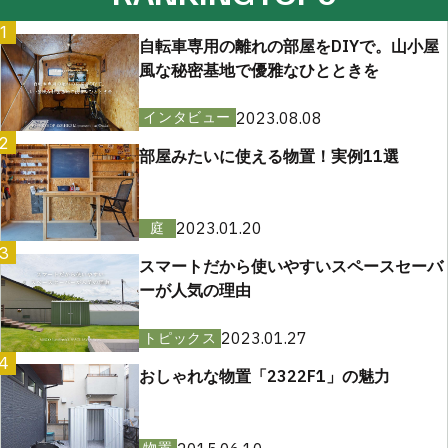
1
自転車専用の離れの部屋をDIYで。山小屋
風な秘密基地で優雅なひとときを
2023.08.08
インタビュー
2
部屋みたいに使える物置！実例11選
2023.01.20
庭
3
スマートだから使いやすいスペースセーバ
ーが人気の理由
2023.01.27
トピックス
4
おしゃれな物置「2322F1」の魅力