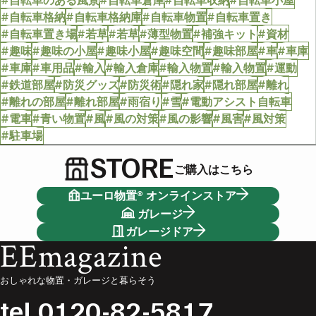
#自転車のある風景
#自転車倉庫
#自転車収納
#自転車小屋
#自転車格納
#自転車格納庫
#自転車物置
#自転車置き
#自転車置き場
#若草
#若草
#薄型物置
#補強キット
#資材
#趣味
#趣味の小屋
#趣味小屋
#趣味空間
#趣味部屋
#車
#車庫
#車庫
#車用品
#輸入
#輸入倉庫
#輸入物置
#輸入物置
#運動
#鉄道部屋
#防災グッズ
#防災術
#隠れ家
#隠れ部屋
#離れ
#離れの部屋
#離れ部屋
#雨宿り
#雪
#電動アシスト自転車
#電車
#青い物置
#風
#風の対策
#風の影響
#風害
#風対策
#駐車場
STORE
ご購入はこちら
ユーロ物置® オンラインストア
ガレージ
ガレージドア
EEmagazine
おしゃれな物置・ガレージと暮らそう
tel.
0120-82-5817