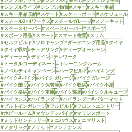
#シンプルデザイン
#シンプルな暮らし
#シンプルな物置
#シンプルライフ
#シンプル物置
#スキー
#スキー用品
#スキー用品収納
#スケート
#スケートボード
#スケジュール
#スチール2×4ワークス
#スチールガレージ
#スノーキット
#スペースセーバー
#スペースセーバー
#スポーツ
#スポーツ用品
#スマート
#スマート物置
#スリム
#セルフビルド
#ソロキャンプ
#ダーデニング用品
#タイヤ
#タイヤ収納
#チェアリング
#ディープオーシャン
#ディーラー
#デザイン
#テレワーク
#トータルコーディネート
#トレーニングルーム
#ノベルティキャンペーン
#ハーフビルド
#ハイキング
#バイク
#バイク
#バイク ガレージ
#バイクガレージ
#バイク乗り
#バイク保管庫
#バイク収納
#バイク小屋
#バイク格納
#バイク車庫
#バイク部屋
#バイシクルキューブ
#ハイセンス
#ハイランダー
#ハイランダー
#パターマット
#ビルトインガレージ
#フルビルド
#フロントエントリー
#ホビールーム
#マウンテンバイク
#マリンスポーツ
#ミッドセンチュリー
#ミニハウス
#ミニマリスト
#メタリック
#メリット
#メンテナンス