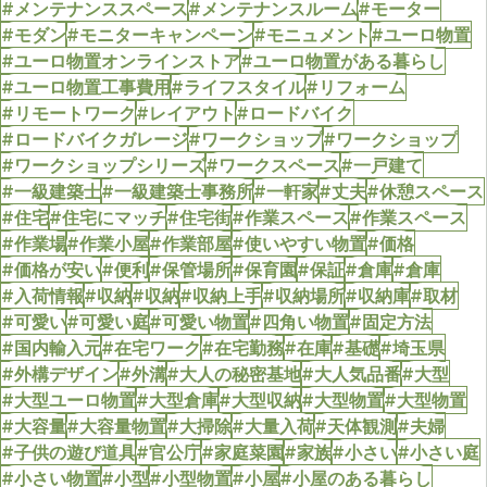
#メンテナンススペース
#メンテナンスルーム
#モーター
#モダン
#モニターキャンペーン
#モニュメント
#ユーロ物置
#ユーロ物置オンラインストア
#ユーロ物置がある暮らし
#ユーロ物置工事費用
#ライフスタイル
#リフォーム
#リモートワーク
#レイアウト
#ロードバイク
#ロードバイクガレージ
#ワークショップ
#ワークショップ
#ワークショップシリーズ
#ワークスペース
#一戸建て
#一級建築士
#一級建築士事務所
#一軒家
#丈夫
#休憩スペース
#住宅
#住宅にマッチ
#住宅街
#作業スペース
#作業スペース
#作業場
#作業小屋
#作業部屋
#使いやすい物置
#価格
#価格が安い
#便利
#保管場所
#保育園
#保証
#倉庫
#倉庫
#入荷情報
#収納
#収納
#収納上手
#収納場所
#収納庫
#取材
#可愛い
#可愛い庭
#可愛い物置
#四角い物置
#固定方法
#国内輸入元
#在宅ワーク
#在宅勤務
#在庫
#基礎
#埼玉県
#外構デザイン
#外溝
#大人の秘密基地
#大人気品番
#大型
#大型ユーロ物置
#大型倉庫
#大型収納
#大型物置
#大型物置
#大容量
#大容量物置
#大掃除
#大量入荷
#天体観測
#夫婦
#子供の遊び道具
#官公庁
#家庭菜園
#家族
#小さい
#小さい庭
#小さい物置
#小型
#小型物置
#小屋
#小屋のある暮らし