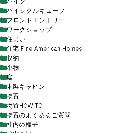
バイク
バイシクルキューブ
フロントエントリー
ワークショップ
住まい
住宅 Fine American Homes
収納
小物
庭
木製キャビン
物置
物置HOW TO
物置のよくあるご質問
社内の様子