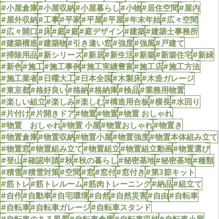
#小屋倉庫
#小屋収納
#小屋暮らし
#小物
#居住空間
#屋内
#屋外収納
#工事
#平家
#平屋
#平屋
#年末年始
#広々空間
#広々開口
#床
#庭
#庭
#庭デザイン
#建築
#建築士事務所
#建築構造
#建築物
#引き違い窓
#強度
#強風
#戸建て
#掃除用品
#新シリーズ
#新居
#新生活
#新築
#新築住宅
#新緑
#新色
#施工
#施工事例
#施工実績豊富
#施工店
#施工方法
#施工業者
#日曜大工
#日本全国
#木製床
#木造ガレージ
#東京都
#格好良い
#格納
#格納庫
#検品
#業務用物置
#楽しい組立
#楽しみ
#楽しむ
#構造用合板
#横長
#水回り
#片付け
#片開きドア
#物置
#物置
#物置 おしゃれ
#物置 おしゃれ
#物置 小屋
#物置おしゃれ
#物置き
#物置倉庫
#物置収納
#物置小屋
#物置強度
#物置本体組み立て
#物置窓
#物置組み立て
#物置組立
#物置組立動画
#物置選び
#登山
#確認申請
#秋
#秋の暮らし
#秘密基地
#秘密基地
#種類
#積雪
#積雪対策
#空間
#窓
#窓付
#窓付き
#第3節キット
#筋トレ
#筋トレルーム
#筋肉トレーニング
#納品
#組立て
#自作
#自動車
#自宅環境
#自然
#自然災害
#自由
#自転車
#自転車
#自転車ガレージ
#自転車スタンド