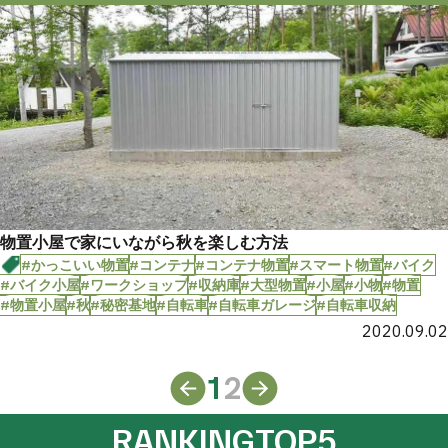
物置小屋で家にいながら秋を楽しむ方法
#かっこいい物置
#コンテナ
#コンテナ物置
#スマート物置
#バイク
#バイク小屋
#ワークショップ
#収納庫
#大型物置
#小屋
#小物
#物置
#物置小屋
#秋
#秘密基地
#自転車
#自転車ガレージ
#自転車収納
2020.09.02
1
2
RANKING
TOP5