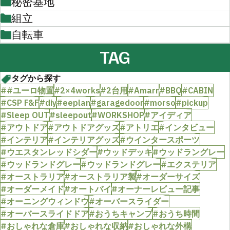
秘密基地
組立
自転車
TAG
タグから探す
##ユーロ物置
#2×4works
#2台用
#Amarr
#BBQ
#CABIN
#CSP F&F
#diy
#eeplan
#garagedoor
#morso
#pickup
#Sleep OUT
#sleepout
#WORKSHOP
#アイディア
#アウトドア
#アウトドアグッズ
#アトリエ
#インタビュー
#インテリア
#インテリアグッズ
#ウインタースポーツ
#ウエスタンレッドシダー
#ウッドデッキ
#ウッドラングレー
#ウッドランドグレー
#ウッドランドグレー
#エクステリア
#オーストラリア
#オーストラリア製
#オーダーサイズ
#オーダーメイド
#オートバイ
#オーナーレビュー記事
#オーニングウィンドウ
#オーバースライダー
#オーバースライドドア
#おうちキャンプ
#おうち時間
#おしゃれな倉庫
#おしゃれな収納
#おしゃれな外構