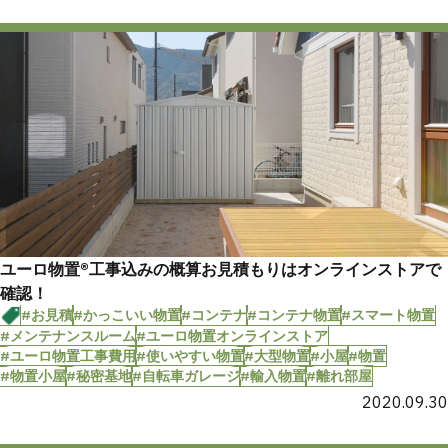
ユーロ物置®︎工事込みの概算お見積もりはオンラインストアで
確認！
#お見積
#かっこいい物置
#コンテナ
#コンテナ物置
#スマート物置
#メンテナンスルーム
#ユーロ物置オンラインストア
#ユーロ物置工事費用
#使いやすい物置
#大型物置
#小屋
#物置
#物置小屋
#秘密基地
#自転車ガレージ
#輸入物置
#離れ部屋
2020.09.30