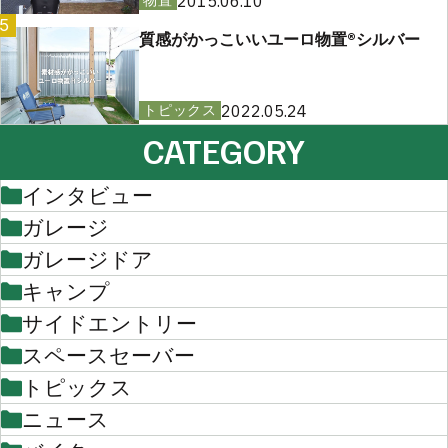
2015.06.10
物置
5
質感がかっこいいユーロ物置®︎シルバー
2022.05.24
トピックス
CATEGORY
インタビュー
ガレージ
ガレージドア
キャンプ
サイドエントリー
スペースセーバー
トピックス
ニュース