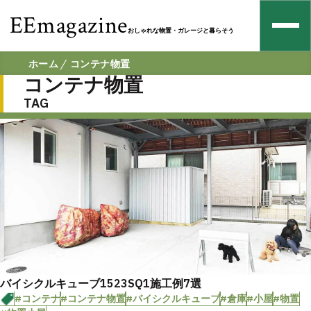
EEmagazine
おしゃれな物置・ガレージと暮らそう
ホーム
コンテナ物置
コンテナ物置
TAG
バイシクルキューブ1523SQ1施工例7選
#コンテナ
#コンテナ物置
#バイシクルキューブ
#倉庫
#小屋
#物置