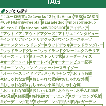
TAG
タグから探す
##ユーロ物置
#2×4works
#2台用
#Amarr
#BBQ
#CABIN
#CSP F&F
#diy
#eeplan
#garagedoor
#morso
#pickup
#Sleep OUT
#sleepout
#WORKSHOP
#アイディア
#アウトドア
#アウトドアグッズ
#アトリエ
#インタビュー
#インテリア
#インテリアグッズ
#ウインタースポーツ
#ウエスタンレッドシダー
#ウッドデッキ
#ウッドラングレー
#ウッドランドグレー
#ウッドランドグレー
#エクステリア
#オーストラリア
#オーストラリア製
#オーダーサイズ
#オーダーメイド
#オートバイ
#オーナーレビュー記事
#オーニングウィンドウ
#オーバースライダー
#オーバースライドドア
#おうちキャンプ
#おうち時間
#おしゃれな倉庫
#おしゃれな収納
#おしゃれな外構
#おしゃれな家
#おしゃれな小屋
#おしゃれな庭
#おしゃれな物置
#おしゃれ収納
#おもちゃ
#お手入れ部屋
#お見積
#お部屋
#お雛様
#ガーデニング
#ガーデニング収納
#ガーデニング用品
#ガーデニング用品の収納
#ガーデン