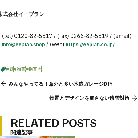
株式会社イープラン
(tel) 0120-82-5817 / (fax) 0266-82-5819 / (email)
/ (web)
info@eeplan.shop
https://eeplan.co.jp/
#庭
#物置
#物置き
みんなやってる！意外と多い木造ガレージDIY
物置とデザインを崩さない積雪対策
RELATED POSTS
関連記事