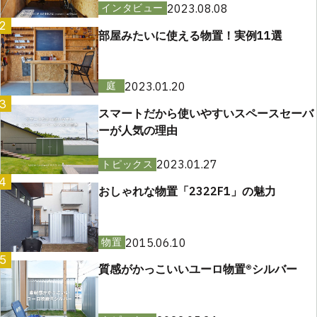
2023.08.08
インタビュー
2
部屋みたいに使える物置！実例11選
2023.01.20
庭
3
スマートだから使いやすいスペースセーバ
ーが人気の理由
2023.01.27
トピックス
4
おしゃれな物置「2322F1」の魅力
2015.06.10
物置
5
質感がかっこいいユーロ物置®︎シルバー