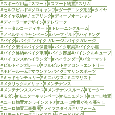
#スポーツ用品
#スマート
#スマート物置
#スリム
#セルフビルド
#ソロキャンプ
#ダーデニング用品
#タイヤ
#タイヤ収納
#チェアリング
#ディープオーシャン
#ディーラー
#デザイン
#テレワーク
#トータルコーディネート
#トレーニングルーム
#ノベルティキャンペーン
#ハーフビルド
#ハイキング
#バイク
#バイク
#バイク ガレージ
#バイクガレージ
#バイク乗り
#バイク保管庫
#バイク収納
#バイク小屋
#バイク格納
#バイク車庫
#バイク部屋
#バイシクルキューブ
#ハイセンス
#ハイランダー
#ハイランダー
#パターマット
#ビルトインガレージ
#フルビルド
#フロントエントリー
#ホビールーム
#マウンテンバイク
#マリンスポーツ
#ミッドセンチュリー
#ミニハウス
#ミニマリスト
#メタリック
#メリット
#メンテナンス
#メンテナンススペース
#メンテナンスルーム
#モーター
#モダン
#モニターキャンペーン
#モニュメント
#ユーロ物置
#ユーロ物置オンラインストア
#ユーロ物置がある暮らし
#ユーロ物置工事費用
#ライフスタイル
#リフォーム
#リモートワーク
#レイアウト
#ロードバイク