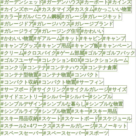
#ガーデンシェッド
#ガーデンハウス
#カーポート
#カインズ
#カインズホーム
#カスタマイズ
#カスタム
#かっこいい物置
#カラー
#ガルバニウム鋼板
#ガレージ
#ガレージキット
#ガレージドア
#ガレージハウス
#ガレージブランド
#ガレージライフ
#ガレージング住宅
#かわいい
#かわいい物置
#ギアルーム
#キット
#キャビン
#キャンプ
#キャンプグッズ
#キャンプ用品
#キャンプ飯
#キャンペーン
#クリーム
#クロスバイク
#ゲーム部屋
#ゴルフ
#ゴルフバック
#ゴルフユーザー
#コレクションBOX
#コレクションルーム
#コンクリ
#コンテナ
#コンテナハウス
#コンテナ倉庫
#コンテナ型物置
#コンテナ物置
#コンパクト
#コンパクト収納
#コンパクト物置
#サーフィン
#サーフボード
#サイクリング
#サイクルガレージ
#サイズ
#サイドエントリー
#シルバー
#シルバー
#シンプル
#シンプルデザイン
#シンプルな暮らし
#シンプルな物置
#シンプルライフ
#シンプル物置
#スキー
#スキー用品
#スキー用品収納
#スケート
#スケートボード
#スケジュール
#スチール2×4ワークス
#スチールガレージ
#スノーキット
#スペースセーバー
#スペースセーバー
#スポーツ