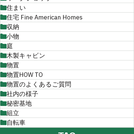
住まい
住宅 Fine American Homes
収納
小物
庭
木製キャビン
物置
物置HOW TO
物置のよくあるご質問
社内の様子
秘密基地
組立
自転車