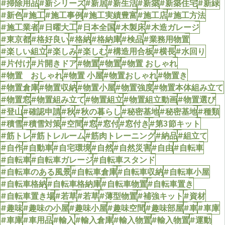
#掃除用品
#新シリーズ
#新居
#新生活
#新築
#新築住宅
#新緑
#新色
#施工
#施工事例
#施工実績豊富
#施工店
#施工方法
#施工業者
#日曜大工
#日本全国
#木製床
#木造ガレージ
#東京都
#格好良い
#格納
#格納庫
#検品
#業務用物置
#楽しい組立
#楽しみ
#楽しむ
#構造用合板
#横長
#水回り
#片付け
#片開きドア
#物置
#物置
#物置 おしゃれ
#物置 おしゃれ
#物置 小屋
#物置おしゃれ
#物置き
#物置倉庫
#物置収納
#物置小屋
#物置強度
#物置本体組み立て
#物置窓
#物置組み立て
#物置組立
#物置組立動画
#物置選び
#登山
#確認申請
#秋
#秋の暮らし
#秘密基地
#秘密基地
#種類
#積雪
#積雪対策
#空間
#窓
#窓付
#窓付き
#第3節キット
#筋トレ
#筋トレルーム
#筋肉トレーニング
#納品
#組立て
#自作
#自動車
#自宅環境
#自然
#自然災害
#自由
#自転車
#自転車
#自転車ガレージ
#自転車スタンド
#自転車のある風景
#自転車倉庫
#自転車収納
#自転車小屋
#自転車格納
#自転車格納庫
#自転車物置
#自転車置き
#自転車置き場
#若草
#若草
#薄型物置
#補強キット
#資材
#趣味
#趣味の小屋
#趣味小屋
#趣味空間
#趣味部屋
#車
#車庫
#車庫
#車用品
#輸入
#輸入倉庫
#輸入物置
#輸入物置
#運動