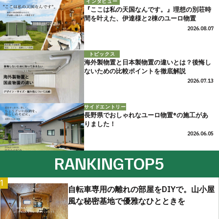
インタビュー
『ここは私の天国なんです。』理想の別荘時
間を叶えた、伊達様と2棟のユーロ物置
2026.08.07
トピックス
海外製物置と日本製物置の違いとは？後悔し
ないための比較ポイントを徹底解説
2026.07.13
サイドエントリー
長野県でおしゃれなユーロ物置®の施工があ
りました！
2026.06.05
RANKING
TOP5
1
自転車専用の離れの部屋をDIYで。山小屋
風な秘密基地で優雅なひとときを