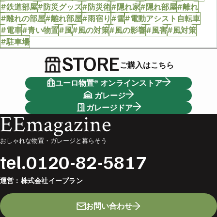
#鉄道部屋
#防災グッズ
#防災術
#隠れ家
#隠れ部屋
#離れ
#離れの部屋
#離れ部屋
#雨宿り
#雪
#電動アシスト自転車
#電車
#青い物置
#風
#風の対策
#風の影響
#風害
#風対策
#駐車場
STORE
ご購入はこちら
ユーロ物置® オンラインストア
ガレージ
ガレージドア
EEmagazine
おしゃれな物置・ガレージと暮らそう
tel.
0120-82-5817
運営：
株式会社イープラン
お問い合わせ