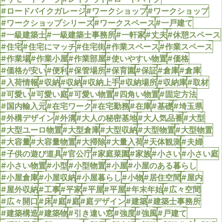
#ロードバイクガレージ
#ワークショップ
#ワークショップ
#ワークショップシリーズ
#ワークスペース
#一戸建て
#一級建築士
#一級建築士事務所
#一軒家
#丈夫
#休憩スペース
#住宅
#住宅にマッチ
#住宅街
#作業スペース
#作業スペース
#作業場
#作業小屋
#作業部屋
#使いやすい物置
#価格
#価格が安い
#便利
#保管場所
#保育園
#保証
#倉庫
#倉庫
#入荷情報
#収納
#収納
#収納上手
#収納場所
#収納庫
#取材
#可愛い
#可愛い庭
#可愛い物置
#四角い物置
#固定方法
#国内輸入元
#在宅ワーク
#在宅勤務
#在庫
#基礎
#埼玉県
#外構デザイン
#外溝
#大人の秘密基地
#大人気品番
#大型
#大型ユーロ物置
#大型倉庫
#大型収納
#大型物置
#大型物置
#大容量
#大容量物置
#大掃除
#大量入荷
#天体観測
#夫婦
#子供の遊び道具
#官公庁
#家庭菜園
#家族
#小さい
#小さい庭
#小さい物置
#小型
#小型物置
#小屋
#小屋のある暮らし
#小屋倉庫
#小屋収納
#小屋暮らし
#小物
#居住空間
#屋内
#屋外収納
#工事
#平家
#平屋
#平屋
#年末年始
#広々空間
#広々開口
#床
#庭
#庭
#庭デザイン
#建築
#建築士事務所
#建築構造
#建築物
#引き違い窓
#強度
#強風
#戸建て