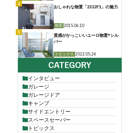
4
おしゃれな物置「2322F1」の魅力
2015.06.10
物置
5
質感がかっこいいユーロ物置®︎シル
バー
2022.05.24
トピックス
CATEGORY
インタビュー
ガレージ
ガレージドア
キャンプ
サイドエントリー
スペースセーバー
トピックス