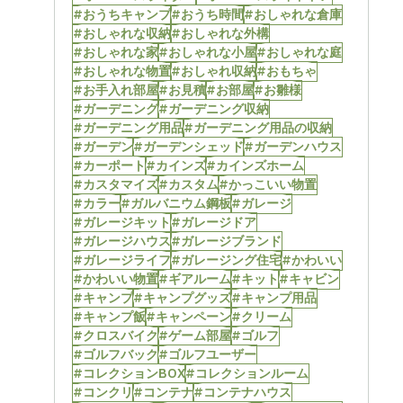
#おうちキャンプ
#おうち時間
#おしゃれな倉庫
#おしゃれな収納
#おしゃれな外構
#おしゃれな家
#おしゃれな小屋
#おしゃれな庭
#おしゃれな物置
#おしゃれ収納
#おもちゃ
#お手入れ部屋
#お見積
#お部屋
#お雛様
#ガーデニング
#ガーデニング収納
#ガーデニング用品
#ガーデニング用品の収納
#ガーデン
#ガーデンシェッド
#ガーデンハウス
#カーポート
#カインズ
#カインズホーム
#カスタマイズ
#カスタム
#かっこいい物置
#カラー
#ガルバニウム鋼板
#ガレージ
#ガレージキット
#ガレージドア
#ガレージハウス
#ガレージブランド
#ガレージライフ
#ガレージング住宅
#かわいい
#かわいい物置
#ギアルーム
#キット
#キャビン
#キャンプ
#キャンプグッズ
#キャンプ用品
#キャンプ飯
#キャンペーン
#クリーム
#クロスバイク
#ゲーム部屋
#ゴルフ
#ゴルフバック
#ゴルフユーザー
#コレクションBOX
#コレクションルーム
#コンクリ
#コンテナ
#コンテナハウス