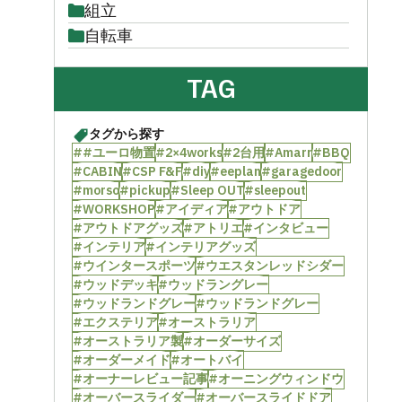
組立
自転車
TAG
タグから探す
##ユーロ物置
#2×4works
#2台用
#Amarr
#BBQ
#CABIN
#CSP F&F
#diy
#eeplan
#garagedoor
#morso
#pickup
#Sleep OUT
#sleepout
#WORKSHOP
#アイディア
#アウトドア
#アウトドアグッズ
#アトリエ
#インタビュー
#インテリア
#インテリアグッズ
#ウインタースポーツ
#ウエスタンレッドシダー
#ウッドデッキ
#ウッドラングレー
#ウッドランドグレー
#ウッドランドグレー
#エクステリア
#オーストラリア
#オーストラリア製
#オーダーサイズ
#オーダーメイド
#オートバイ
#オーナーレビュー記事
#オーニングウィンドウ
#オーバースライダー
#オーバースライドドア