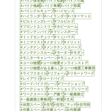
#バイク保管庫
#バイク収納
#バイク小屋
#バイク格納
#バイク車庫
#バイク部屋
#バイシクルキューブ
#ハイセンス
#ハイランダー
#ハイランダー
#パターマット
#ビルトインガレージ
#フルビルド
#フロントエントリー
#ホビールーム
#マウンテンバイク
#マリンスポーツ
#ミッドセンチュリー
#ミニハウス
#ミニマリスト
#メタリック
#メリット
#メンテナンス
#メンテナンススペース
#メンテナンスルーム
#モーター
#モダン
#モニターキャンペーン
#モニュメント
#ユーロ物置
#ユーロ物置オンラインストア
#ユーロ物置がある暮らし
#ユーロ物置工事費用
#ライフスタイル
#リフォーム
#リモートワーク
#レイアウト
#ロードバイク
#ロードバイクガレージ
#ワークショップ
#ワークショップ
#ワークショップシリーズ
#ワークスペース
#一戸建て
#一級建築士
#一級建築士事務所
#一軒家
#丈夫
#休憩スペース
#住宅
#住宅にマッチ
#住宅街
#作業スペース
#作業スペース
#作業場