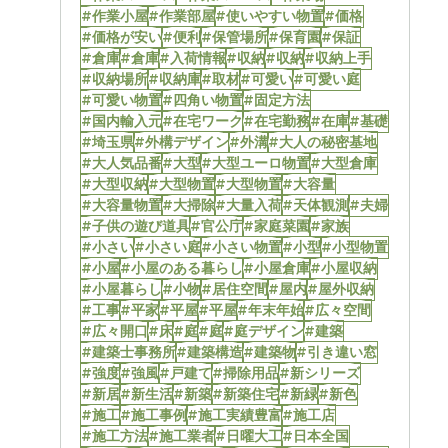
#作業小屋
#作業部屋
#使いやすい物置
#価格
#価格が安い
#便利
#保管場所
#保育園
#保証
#倉庫
#倉庫
#入荷情報
#収納
#収納
#収納上手
#収納場所
#収納庫
#取材
#可愛い
#可愛い庭
#可愛い物置
#四角い物置
#固定方法
#国内輸入元
#在宅ワーク
#在宅勤務
#在庫
#基礎
#埼玉県
#外構デザイン
#外溝
#大人の秘密基地
#大人気品番
#大型
#大型ユーロ物置
#大型倉庫
#大型収納
#大型物置
#大型物置
#大容量
#大容量物置
#大掃除
#大量入荷
#天体観測
#夫婦
#子供の遊び道具
#官公庁
#家庭菜園
#家族
#小さい
#小さい庭
#小さい物置
#小型
#小型物置
#小屋
#小屋のある暮らし
#小屋倉庫
#小屋収納
#小屋暮らし
#小物
#居住空間
#屋内
#屋外収納
#工事
#平家
#平屋
#平屋
#年末年始
#広々空間
#広々開口
#床
#庭
#庭
#庭デザイン
#建築
#建築士事務所
#建築構造
#建築物
#引き違い窓
#強度
#強風
#戸建て
#掃除用品
#新シリーズ
#新居
#新生活
#新築
#新築住宅
#新緑
#新色
#施工
#施工事例
#施工実績豊富
#施工店
#施工方法
#施工業者
#日曜大工
#日本全国