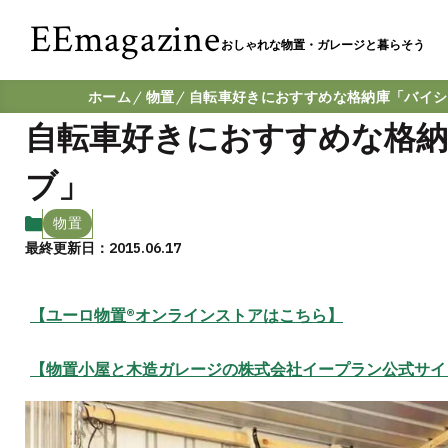
EEmagazine
おしゃれな物置・ガレージと暮らそう
ホーム
物置
自転車好きにおすすめな格納庫「バイシ
自転車好きにおすすめな格
ブ」
物置
最終更新日：2015.06.17
【ユーロ物置®オンラインストアはこちら】
【物置小屋と木造ガレージの株式会社イープラン公式サイ