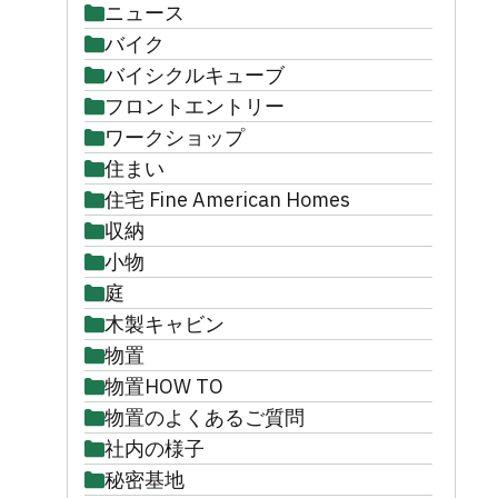
ニュース
バイク
バイシクルキューブ
フロントエントリー
ワークショップ
住まい
住宅 Fine American Homes
収納
小物
庭
木製キャビン
物置
物置HOW TO
物置のよくあるご質問
社内の様子
秘密基地