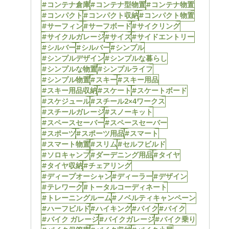
#コンテナ倉庫
#コンテナ型物置
#コンテナ物置
#コンパクト
#コンパクト収納
#コンパクト物置
#サーフィン
#サーフボード
#サイクリング
#サイクルガレージ
#サイズ
#サイドエントリー
#シルバー
#シルバー
#シンプル
#シンプルデザイン
#シンプルな暮らし
#シンプルな物置
#シンプルライフ
#シンプル物置
#スキー
#スキー用品
#スキー用品収納
#スケート
#スケートボード
#スケジュール
#スチール2×4ワークス
#スチールガレージ
#スノーキット
#スペースセーバー
#スペースセーバー
#スポーツ
#スポーツ用品
#スマート
#スマート物置
#スリム
#セルフビルド
#ソロキャンプ
#ダーデニング用品
#タイヤ
#タイヤ収納
#チェアリング
#ディープオーシャン
#ディーラー
#デザイン
#テレワーク
#トータルコーディネート
#トレーニングルーム
#ノベルティキャンペーン
#ハーフビルド
#ハイキング
#バイク
#バイク
#バイク ガレージ
#バイクガレージ
#バイク乗り