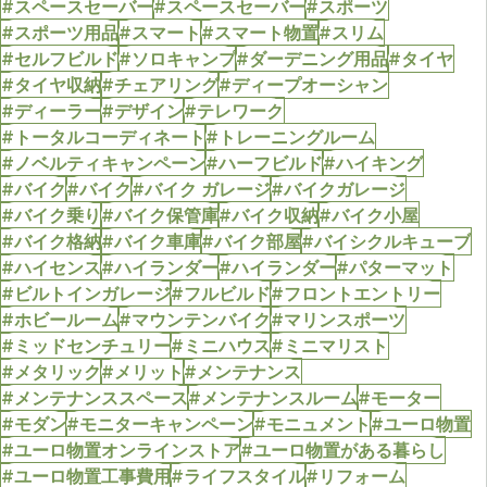
#スペースセーバー
#スペースセーバー
#スポーツ
#スポーツ用品
#スマート
#スマート物置
#スリム
#セルフビルド
#ソロキャンプ
#ダーデニング用品
#タイヤ
#タイヤ収納
#チェアリング
#ディープオーシャン
#ディーラー
#デザイン
#テレワーク
#トータルコーディネート
#トレーニングルーム
#ノベルティキャンペーン
#ハーフビルド
#ハイキング
#バイク
#バイク
#バイク ガレージ
#バイクガレージ
#バイク乗り
#バイク保管庫
#バイク収納
#バイク小屋
#バイク格納
#バイク車庫
#バイク部屋
#バイシクルキューブ
#ハイセンス
#ハイランダー
#ハイランダー
#パターマット
#ビルトインガレージ
#フルビルド
#フロントエントリー
#ホビールーム
#マウンテンバイク
#マリンスポーツ
#ミッドセンチュリー
#ミニハウス
#ミニマリスト
#メタリック
#メリット
#メンテナンス
#メンテナンススペース
#メンテナンスルーム
#モーター
#モダン
#モニターキャンペーン
#モニュメント
#ユーロ物置
#ユーロ物置オンラインストア
#ユーロ物置がある暮らし
#ユーロ物置工事費用
#ライフスタイル
#リフォーム