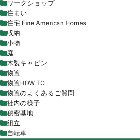
ワークショップ
住まい
住宅 Fine American Homes
収納
小物
庭
木製キャビン
物置
物置HOW TO
物置のよくあるご質問
社内の様子
秘密基地
組立
自転車