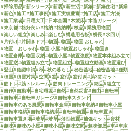
#掃除用品
#新シリーズ
#新居
#新生活
#新築
#新築住宅
#新緑
#新色
#施工
#施工事例
#施工実績豊富
#施工店
#施工方法
#施工業者
#日曜大工
#日本全国
#木製床
#木造ガレージ
#東京都
#格好良い
#格納
#格納庫
#検品
#業務用物置
#楽しい組立
#楽しみ
#楽しむ
#構造用合板
#横長
#水回り
#片付け
#片開きドア
#物置
#物置
#物置 おしゃれ
#物置 おしゃれ
#物置 小屋
#物置おしゃれ
#物置き
#物置倉庫
#物置収納
#物置小屋
#物置強度
#物置本体組み立て
#物置窓
#物置組み立て
#物置組立
#物置組立動画
#物置選び
#登山
#確認申請
#秋
#秋の暮らし
#秘密基地
#秘密基地
#種類
#積雪
#積雪対策
#空間
#窓
#窓付
#窓付き
#第3節キット
#筋トレ
#筋トレルーム
#筋肉トレーニング
#納品
#組立て
#自作
#自動車
#自宅環境
#自然
#自然災害
#自由
#自転車
#自転車
#自転車ガレージ
#自転車スタンド
#自転車のある風景
#自転車倉庫
#自転車収納
#自転車小屋
#自転車格納
#自転車格納庫
#自転車物置
#自転車置き
#自転車置き場
#若草
#若草
#薄型物置
#補強キット
#資材
#趣味
#趣味の小屋
#趣味小屋
#趣味空間
#趣味部屋
#車
#車庫