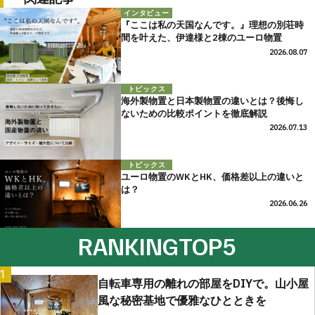
インタビュー
『ここは私の天国なんです。』理想の別荘時
間を叶えた、伊達様と2棟のユーロ物置
2026.08.07
トピックス
海外製物置と日本製物置の違いとは？後悔し
ないための比較ポイントを徹底解説
2026.07.13
トピックス
ユーロ物置のWKとHK、価格差以上の違いと
は？
2026.06.26
RANKING
TOP5
1
自転車専用の離れの部屋をDIYで。山小屋
風な秘密基地で優雅なひとときを