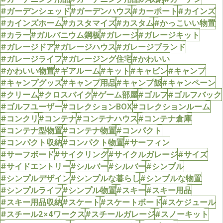
#ガーデンシェッド
#ガーデンハウス
#カーポート
#カインズ
#カインズホーム
#カスタマイズ
#カスタム
#かっこいい物置
#カラー
#ガルバニウム鋼板
#ガレージ
#ガレージキット
#ガレージドア
#ガレージハウス
#ガレージブランド
#ガレージライフ
#ガレージング住宅
#かわいい
#かわいい物置
#ギアルーム
#キット
#キャビン
#キャンプ
#キャンプグッズ
#キャンプ用品
#キャンプ飯
#キャンペーン
#クリーム
#クロスバイク
#ゲーム部屋
#ゴルフ
#ゴルフバック
#ゴルフユーザー
#コレクションBOX
#コレクションルーム
#コンクリ
#コンテナ
#コンテナハウス
#コンテナ倉庫
#コンテナ型物置
#コンテナ物置
#コンパクト
#コンパクト収納
#コンパクト物置
#サーフィン
#サーフボード
#サイクリング
#サイクルガレージ
#サイズ
#サイドエントリー
#シルバー
#シルバー
#シンプル
#シンプルデザイン
#シンプルな暮らし
#シンプルな物置
#シンプルライフ
#シンプル物置
#スキー
#スキー用品
#スキー用品収納
#スケート
#スケートボード
#スケジュール
#スチール2×4ワークス
#スチールガレージ
#スノーキット