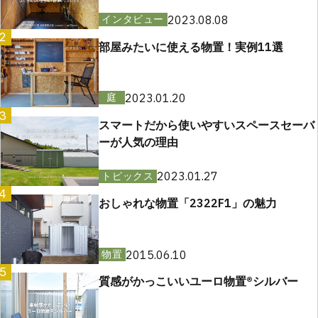
2023.08.08
インタビュー
2
部屋みたいに使える物置！実例11選
2023.01.20
庭
3
スマートだから使いやすいスペースセーバ
ーが人気の理由
2023.01.27
トピックス
4
おしゃれな物置「2322F1」の魅力
2015.06.10
物置
5
質感がかっこいいユーロ物置®︎シルバー