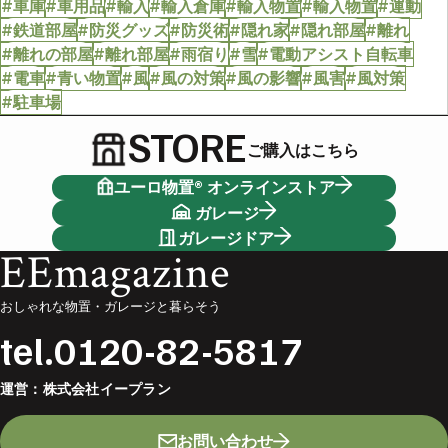
#車庫
#車用品
#輸入
#輸入倉庫
#輸入物置
#輸入物置
#運動
#鉄道部屋
#防災グッズ
#防災術
#隠れ家
#隠れ部屋
#離れ
#離れの部屋
#離れ部屋
#雨宿り
#雪
#電動アシスト自転車
#電車
#青い物置
#風
#風の対策
#風の影響
#風害
#風対策
#駐車場
STORE
ご購入はこちら
ユーロ物置® オンラインストア
ガレージ
ガレージドア
EEmagazine
おしゃれな物置・ガレージと暮らそう
tel.
0120-82-5817
運営：
株式会社イープラン
お問い合わせ