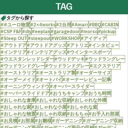
TAG
タグから探す
##ユーロ物置
#2×4works
#2台用
#Amarr
#BBQ
#CABIN
#CSP F&F
#diy
#eeplan
#garagedoor
#morso
#pickup
#Sleep OUT
#sleepout
#WORKSHOP
#アイディア
#アウトドア
#アウトドアグッズ
#アトリエ
#インタビュー
#インテリア
#インテリアグッズ
#ウインタースポーツ
#ウエスタンレッドシダー
#ウッドデッキ
#ウッドラングレー
#ウッドランドグレー
#ウッドランドグレー
#エクステリア
#オーストラリア
#オーストラリア製
#オーダーサイズ
#オーダーメイド
#オートバイ
#オーナーレビュー記事
#オーニングウィンドウ
#オーバースライダー
#オーバースライドドア
#おうちキャンプ
#おうち時間
#おしゃれな倉庫
#おしゃれな収納
#おしゃれな外構
#おしゃれな家
#おしゃれな小屋
#おしゃれな庭
#おしゃれな物置
#おしゃれ収納
#おもちゃ
#お手入れ部屋
#お見積
#お部屋
#お雛様
#ガーデニング
#ガーデニング収納
#ガーデニング用品
#ガーデニング用品の収納
#ガーデン