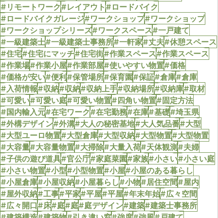
#リモートワーク
#レイアウト
#ロードバイク
#ロードバイクガレージ
#ワークショップ
#ワークショップ
#ワークショップシリーズ
#ワークスペース
#一戸建て
#一級建築士
#一級建築士事務所
#一軒家
#丈夫
#休憩スペース
#住宅
#住宅にマッチ
#住宅街
#作業スペース
#作業スペース
#作業場
#作業小屋
#作業部屋
#使いやすい物置
#価格
#価格が安い
#便利
#保管場所
#保育園
#保証
#倉庫
#倉庫
#入荷情報
#収納
#収納
#収納上手
#収納場所
#収納庫
#取材
#可愛い
#可愛い庭
#可愛い物置
#四角い物置
#固定方法
#国内輸入元
#在宅ワーク
#在宅勤務
#在庫
#基礎
#埼玉県
#外構デザイン
#外溝
#大人の秘密基地
#大人気品番
#大型
#大型ユーロ物置
#大型倉庫
#大型収納
#大型物置
#大型物置
#大容量
#大容量物置
#大掃除
#大量入荷
#天体観測
#夫婦
#子供の遊び道具
#官公庁
#家庭菜園
#家族
#小さい
#小さい庭
#小さい物置
#小型
#小型物置
#小屋
#小屋のある暮らし
#小屋倉庫
#小屋収納
#小屋暮らし
#小物
#居住空間
#屋内
#屋外収納
#工事
#平家
#平屋
#平屋
#年末年始
#広々空間
#広々開口
#床
#庭
#庭
#庭デザイン
#建築
#建築士事務所
#建築構造
#建築物
#引き違い窓
#強度
#強風
#戸建て