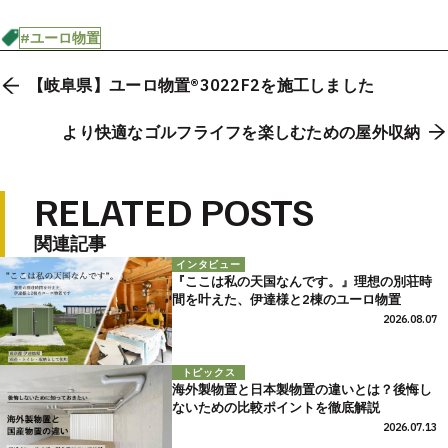
#ユーロ物置
【岐阜県】ユーロ物置®3022F2を施工しました
より快適なゴルフライフを楽しむための屋外収納
RELATED POSTS
関連記事
インタビュー
『ここは私の天国なんです。』理想の別荘時
間を叶えた、伊達様と2棟のユーロ物置
2026.08.07
トピックス
海外製物置と日本製物置の違いとは？後悔し
ないための比較ポイントを徹底解説
2026.07.13