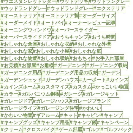
#ウエスタンレッドシダー
#ウッドデッキ
#ウッドラングレー
#ウッドランドグレー
#ウッドランドグレー
#エクステリア
#オーストラリア
#オーストラリア製
#オーダーサイズ
#オーダーメイド
#オートバイ
#オーナーレビュー記事
#オーニングウィンドウ
#オーバースライダー
#オーバースライドドア
#おうちキャンプ
#おうち時間
#おしゃれな倉庫
#おしゃれな収納
#おしゃれな外構
#おしゃれな家
#おしゃれな小屋
#おしゃれな庭
#おしゃれな物置
#おしゃれ収納
#おもちゃ
#お手入れ部屋
#お見積
#お部屋
#お雛様
#ガーデニング
#ガーデニング収納
#ガーデニング用品
#ガーデニング用品の収納
#ガーデン
#ガーデンシェッド
#ガーデンハウス
#カーポート
#カインズ
#カインズホーム
#カスタマイズ
#カスタム
#かっこいい物置
#カラー
#ガルバニウム鋼板
#ガレージ
#ガレージキット
#ガレージドア
#ガレージハウス
#ガレージブランド
#ガレージライフ
#ガレージング住宅
#かわいい
#かわいい物置
#ギアルーム
#キット
#キャビン
#キャンプ
#キャンプグッズ
#キャンプ用品
#キャンプ飯
#キャンペーン
#クリーム
#クロスバイク
#ゲーム部屋
#ゴルフ
#ゴルフバック