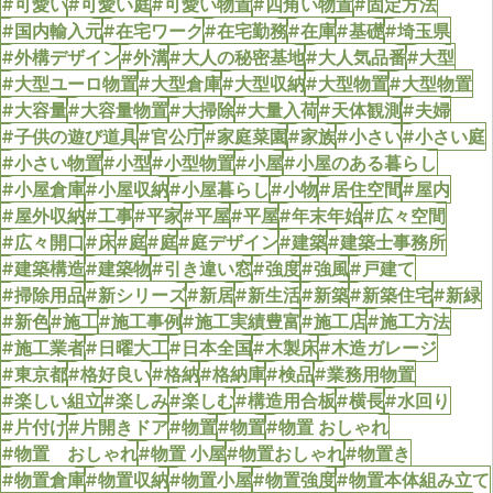
#可愛い
#可愛い庭
#可愛い物置
#四角い物置
#固定方法
#国内輸入元
#在宅ワーク
#在宅勤務
#在庫
#基礎
#埼玉県
#外構デザイン
#外溝
#大人の秘密基地
#大人気品番
#大型
#大型ユーロ物置
#大型倉庫
#大型収納
#大型物置
#大型物置
#大容量
#大容量物置
#大掃除
#大量入荷
#天体観測
#夫婦
#子供の遊び道具
#官公庁
#家庭菜園
#家族
#小さい
#小さい庭
#小さい物置
#小型
#小型物置
#小屋
#小屋のある暮らし
#小屋倉庫
#小屋収納
#小屋暮らし
#小物
#居住空間
#屋内
#屋外収納
#工事
#平家
#平屋
#平屋
#年末年始
#広々空間
#広々開口
#床
#庭
#庭
#庭デザイン
#建築
#建築士事務所
#建築構造
#建築物
#引き違い窓
#強度
#強風
#戸建て
#掃除用品
#新シリーズ
#新居
#新生活
#新築
#新築住宅
#新緑
#新色
#施工
#施工事例
#施工実績豊富
#施工店
#施工方法
#施工業者
#日曜大工
#日本全国
#木製床
#木造ガレージ
#東京都
#格好良い
#格納
#格納庫
#検品
#業務用物置
#楽しい組立
#楽しみ
#楽しむ
#構造用合板
#横長
#水回り
#片付け
#片開きドア
#物置
#物置
#物置 おしゃれ
#物置 おしゃれ
#物置 小屋
#物置おしゃれ
#物置き
#物置倉庫
#物置収納
#物置小屋
#物置強度
#物置本体組み立て