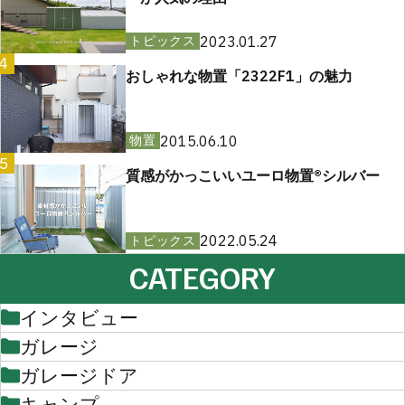
2023.01.27
トピックス
4
おしゃれな物置「2322F1」の魅力
2015.06.10
物置
5
質感がかっこいいユーロ物置®︎シルバー
2022.05.24
トピックス
CATEGORY
インタビュー
ガレージ
ガレージドア
キャンプ