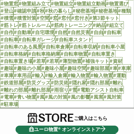
#物置窓
#物置組み立て
#物置組立
#物置組立動画
#物置選び
#登山
#確認申請
#秋
#秋の暮らし
#秘密基地
#秘密基地
#種類
#積雪
#積雪対策
#空間
#窓
#窓付
#窓付き
#第3節キット
#筋トレ
#筋トレルーム
#筋肉トレーニング
#納品
#組立て
#自作
#自動車
#自宅環境
#自然
#自然災害
#自由
#自転車
#自転車
#自転車ガレージ
#自転車スタンド
#自転車のある風景
#自転車倉庫
#自転車収納
#自転車小屋
#自転車格納
#自転車格納庫
#自転車物置
#自転車置き
#自転車置き場
#若草
#若草
#薄型物置
#補強キット
#資材
#趣味
#趣味の小屋
#趣味小屋
#趣味空間
#趣味部屋
#車
#車庫
#車庫
#車用品
#輸入
#輸入倉庫
#輸入物置
#輸入物置
#運動
#鉄道部屋
#防災グッズ
#防災術
#隠れ家
#隠れ部屋
#離れ
#離れの部屋
#離れ部屋
#雨宿り
#雪
#電動アシスト自転車
#電車
#青い物置
#風
#風の対策
#風の影響
#風害
#風対策
#駐車場
STORE
ご購入はこちら
ユーロ物置® オンラインストア