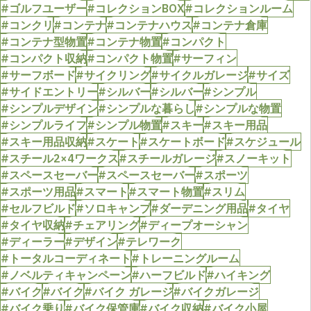
#ゴルフユーザー
#コレクションBOX
#コレクションルーム
#コンクリ
#コンテナ
#コンテナハウス
#コンテナ倉庫
#コンテナ型物置
#コンテナ物置
#コンパクト
#コンパクト収納
#コンパクト物置
#サーフィン
#サーフボード
#サイクリング
#サイクルガレージ
#サイズ
#サイドエントリー
#シルバー
#シルバー
#シンプル
#シンプルデザイン
#シンプルな暮らし
#シンプルな物置
#シンプルライフ
#シンプル物置
#スキー
#スキー用品
#スキー用品収納
#スケート
#スケートボード
#スケジュール
#スチール2×4ワークス
#スチールガレージ
#スノーキット
#スペースセーバー
#スペースセーバー
#スポーツ
#スポーツ用品
#スマート
#スマート物置
#スリム
#セルフビルド
#ソロキャンプ
#ダーデニング用品
#タイヤ
#タイヤ収納
#チェアリング
#ディープオーシャン
#ディーラー
#デザイン
#テレワーク
#トータルコーディネート
#トレーニングルーム
#ノベルティキャンペーン
#ハーフビルド
#ハイキング
#バイク
#バイク
#バイク ガレージ
#バイクガレージ
#バイク乗り
#バイク保管庫
#バイク収納
#バイク小屋