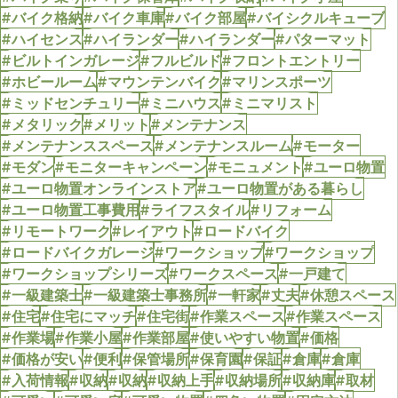
#バイク格納
#バイク車庫
#バイク部屋
#バイシクルキューブ
#ハイセンス
#ハイランダー
#ハイランダー
#パターマット
#ビルトインガレージ
#フルビルド
#フロントエントリー
#ホビールーム
#マウンテンバイク
#マリンスポーツ
#ミッドセンチュリー
#ミニハウス
#ミニマリスト
#メタリック
#メリット
#メンテナンス
#メンテナンススペース
#メンテナンスルーム
#モーター
#モダン
#モニターキャンペーン
#モニュメント
#ユーロ物置
#ユーロ物置オンラインストア
#ユーロ物置がある暮らし
#ユーロ物置工事費用
#ライフスタイル
#リフォーム
#リモートワーク
#レイアウト
#ロードバイク
#ロードバイクガレージ
#ワークショップ
#ワークショップ
#ワークショップシリーズ
#ワークスペース
#一戸建て
#一級建築士
#一級建築士事務所
#一軒家
#丈夫
#休憩スペース
#住宅
#住宅にマッチ
#住宅街
#作業スペース
#作業スペース
#作業場
#作業小屋
#作業部屋
#使いやすい物置
#価格
#価格が安い
#便利
#保管場所
#保育園
#保証
#倉庫
#倉庫
#入荷情報
#収納
#収納
#収納上手
#収納場所
#収納庫
#取材