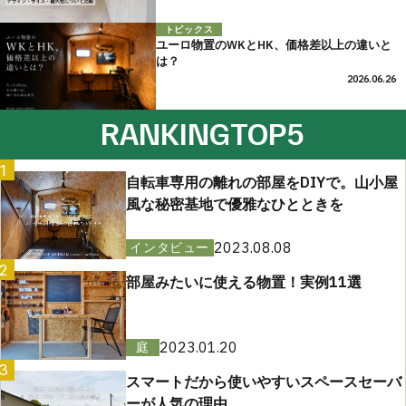
トピックス
ユーロ物置のWKとHK、価格差以上の違いと
は？
2026.06.26
RANKING
TOP5
1
自転車専用の離れの部屋をDIYで。山小屋
風な秘密基地で優雅なひとときを
2023.08.08
インタビュー
2
部屋みたいに使える物置！実例11選
2023.01.20
庭
3
スマートだから使いやすいスペースセーバ
ーが人気の理由