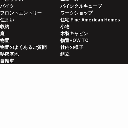
バイク
バイシクルキューブ
フロントエントリー
ワークショップ
住まい
住宅 Fine American Homes
収納
小物
庭
木製キャビン
物置
物置HOW TO
物置のよくあるご質問
社内の様子
秘密基地
組立
自転車