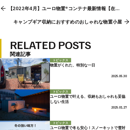
【2022年4月】ユーロ物置®コンテナ最新情報【在庫
をおさえる方法もご紹介します】
キャンプギア収納におすすめのおしゃれな物置小屋
RELATED POSTS
関連記事
トピックス
物置がくれた、特別な一日
2025.05.30
トピックス
ユーロ物置で叶える、収納もおしゃれも妥協
しない生活
2025.01.27
トピックス
ユーロ物置で冬も安心！スノーキットで雪対