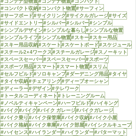
#コンテナ型物置
#コンテナ物置
#コンパクト
#コンパクト収納
#コンパクト物置
#サーフィン
#サーフボード
#サイクリング
#サイクルガレージ
#サイズ
#サイドエントリー
#シルバー
#シルバー
#シンプル
#シンプルデザイン
#シンプルな暮らし
#シンプルな物置
#シンプルライフ
#シンプル物置
#スキー
#スキー用品
#スキー用品収納
#スケート
#スケートボード
#スケジュール
#スチール2×4ワークス
#スチールガレージ
#スノーキット
#スペースセーバー
#スペースセーバー
#スポーツ
#スポーツ用品
#スマート
#スマート物置
#スリム
#セルフビルド
#ソロキャンプ
#ダーデニング用品
#タイヤ
#タイヤ収納
#チェアリング
#ディープオーシャン
#ディーラー
#デザイン
#テレワーク
#トータルコーディネート
#トレーニングルーム
#ノベルティキャンペーン
#ハーフビルド
#ハイキング
#バイク
#バイク
#バイク ガレージ
#バイクガレージ
#バイク乗り
#バイク保管庫
#バイク収納
#バイク小屋
#バイク格納
#バイク車庫
#バイク部屋
#バイシクルキューブ
#ハイセンス
#ハイランダー
#ハイランダー
#パターマット