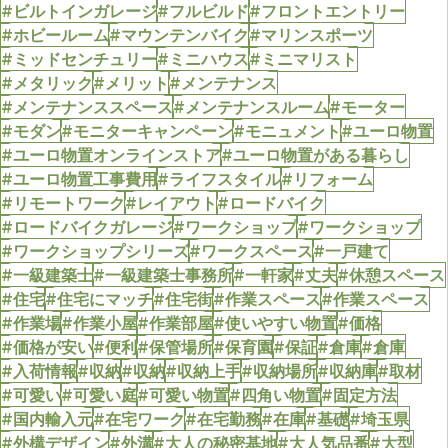
#ビルトインガレージ
#フルビルド
#フロントエントリー
#ホビールーム
#マウンテンバイク
#マリンスポーツ
#ミッドセンチュリー
#ミニハウス
#ミニマリスト
#メタリック
#メリット
#メンテナンス
#メンテナンススペース
#メンテナンスルーム
#モーター
#モダン
#モニターキャンペーン
#モニュメント
#ユーロ物置
#ユーロ物置オンラインストア
#ユーロ物置がある暮らし
#ユーロ物置工事費用
#ライフスタイル
#リフォーム
#リモートワーク
#レイアウト
#ロードバイク
#ロードバイクガレージ
#ワークショップ
#ワークショップ
#ワークショップシリーズ
#ワークスペース
#一戸建て
#一級建築士
#一級建築士事務所
#一軒家
#丈夫
#休憩スペース
#住宅
#住宅にマッチ
#住宅街
#作業スペース
#作業スペース
#作業場
#作業小屋
#作業部屋
#使いやすい物置
#価格
#価格が安い
#便利
#保管場所
#保育園
#保証
#倉庫
#倉庫
#入荷情報
#収納
#収納
#収納上手
#収納場所
#収納庫
#取材
#可愛い
#可愛い庭
#可愛い物置
#四角い物置
#固定方法
#国内輸入元
#在宅ワーク
#在宅勤務
#在庫
#基礎
#埼玉県
#外構デザイン
#外溝
#大人の秘密基地
#大人気品番
#大型