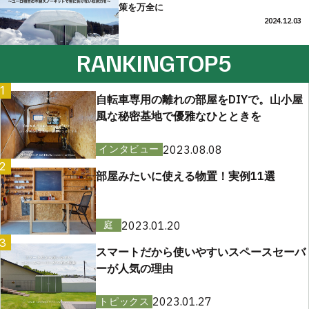
策を万全に
2024.12.03
RANKING
TOP5
1
自転車専用の離れの部屋をDIYで。山小屋
風な秘密基地で優雅なひとときを
2023.08.08
インタビュー
2
部屋みたいに使える物置！実例11選
2023.01.20
庭
3
スマートだから使いやすいスペースセーバ
ーが人気の理由
2023.01.27
トピックス