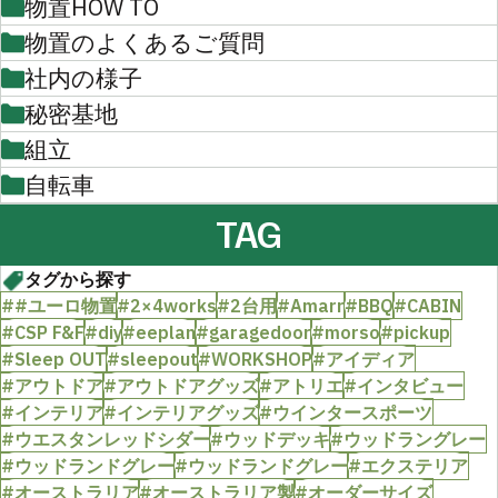
物置HOW TO
物置のよくあるご質問
社内の様子
秘密基地
組立
自転車
TAG
タグから探す
##ユーロ物置
#2×4works
#2台用
#Amarr
#BBQ
#CABIN
#CSP F&F
#diy
#eeplan
#garagedoor
#morso
#pickup
#Sleep OUT
#sleepout
#WORKSHOP
#アイディア
#アウトドア
#アウトドアグッズ
#アトリエ
#インタビュー
#インテリア
#インテリアグッズ
#ウインタースポーツ
#ウエスタンレッドシダー
#ウッドデッキ
#ウッドラングレー
#ウッドランドグレー
#ウッドランドグレー
#エクステリア
#オーストラリア
#オーストラリア製
#オーダーサイズ