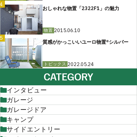
4
おしゃれな物置「2322F1」の魅力
2015.06.10
物置
5
質感がかっこいいユーロ物置®︎シルバー
2022.05.24
トピックス
CATEGORY
インタビュー
ガレージ
ガレージドア
キャンプ
サイドエントリー