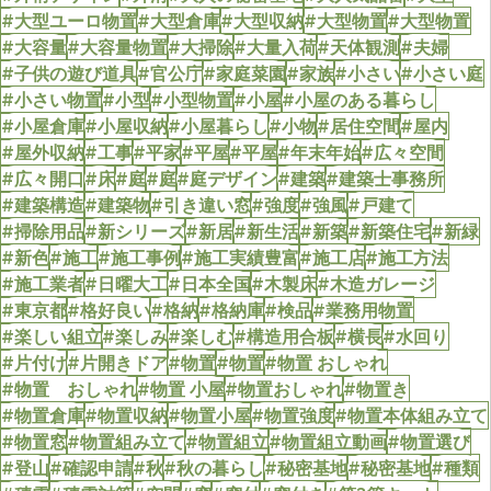
#大型ユーロ物置
#大型倉庫
#大型収納
#大型物置
#大型物置
#大容量
#大容量物置
#大掃除
#大量入荷
#天体観測
#夫婦
#子供の遊び道具
#官公庁
#家庭菜園
#家族
#小さい
#小さい庭
#小さい物置
#小型
#小型物置
#小屋
#小屋のある暮らし
#小屋倉庫
#小屋収納
#小屋暮らし
#小物
#居住空間
#屋内
#屋外収納
#工事
#平家
#平屋
#平屋
#年末年始
#広々空間
#広々開口
#床
#庭
#庭
#庭デザイン
#建築
#建築士事務所
#建築構造
#建築物
#引き違い窓
#強度
#強風
#戸建て
#掃除用品
#新シリーズ
#新居
#新生活
#新築
#新築住宅
#新緑
#新色
#施工
#施工事例
#施工実績豊富
#施工店
#施工方法
#施工業者
#日曜大工
#日本全国
#木製床
#木造ガレージ
#東京都
#格好良い
#格納
#格納庫
#検品
#業務用物置
#楽しい組立
#楽しみ
#楽しむ
#構造用合板
#横長
#水回り
#片付け
#片開きドア
#物置
#物置
#物置 おしゃれ
#物置 おしゃれ
#物置 小屋
#物置おしゃれ
#物置き
#物置倉庫
#物置収納
#物置小屋
#物置強度
#物置本体組み立て
#物置窓
#物置組み立て
#物置組立
#物置組立動画
#物置選び
#登山
#確認申請
#秋
#秋の暮らし
#秘密基地
#秘密基地
#種類