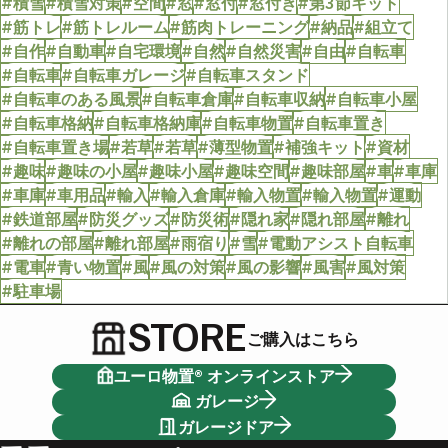
#積雪
#積雪対策
#空間
#窓
#窓付
#窓付き
#第3節キット
#筋トレ
#筋トレルーム
#筋肉トレーニング
#納品
#組立て
#自作
#自動車
#自宅環境
#自然
#自然災害
#自由
#自転車
#自転車
#自転車ガレージ
#自転車スタンド
#自転車のある風景
#自転車倉庫
#自転車収納
#自転車小屋
#自転車格納
#自転車格納庫
#自転車物置
#自転車置き
#自転車置き場
#若草
#若草
#薄型物置
#補強キット
#資材
#趣味
#趣味の小屋
#趣味小屋
#趣味空間
#趣味部屋
#車
#車庫
#車庫
#車用品
#輸入
#輸入倉庫
#輸入物置
#輸入物置
#運動
#鉄道部屋
#防災グッズ
#防災術
#隠れ家
#隠れ部屋
#離れ
#離れの部屋
#離れ部屋
#雨宿り
#雪
#電動アシスト自転車
#電車
#青い物置
#風
#風の対策
#風の影響
#風害
#風対策
#駐車場
STORE
ご購入はこちら
ユーロ物置® オンラインストア
ガレージ
ガレージドア