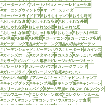
#オーダーメイド
#オートバイ
#オーナーレビュー記事
#オーニングウィンドウ
#オーバースライダー
#オーバースライドドア
#おうちキャンプ
#おうち時間
#おしゃれな倉庫
#おしゃれな収納
#おしゃれな外構
#おしゃれな家
#おしゃれな小屋
#おしゃれな庭
#おしゃれな物置
#おしゃれ収納
#おもちゃ
#お手入れ部屋
#お見積
#お部屋
#お雛様
#ガーデニング
#ガーデニング収納
#ガーデニング用品
#ガーデニング用品の収納
#ガーデン
#ガーデンシェッド
#ガーデンハウス
#カーポート
#カインズ
#カインズホーム
#カスタマイズ
#カスタム
#かっこいい物置
#カラー
#ガルバニウム鋼板
#ガレージ
#ガレージキット
#ガレージドア
#ガレージハウス
#ガレージブランド
#ガレージライフ
#ガレージング住宅
#かわいい
#かわいい物置
#ギアルーム
#キット
#キャビン
#キャンプ
#キャンプグッズ
#キャンプ用品
#キャンプ飯
#キャンペーン
#クリーム
#クロスバイク
#ゲーム部屋
#ゴルフ
#ゴルフバック
#ゴルフユーザー
#コレクションBOX
#コレクションルーム
#コンクリ
#コンテナ
#コンテナハウス
#コンテナ倉庫