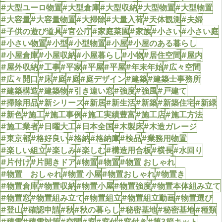
#大型ユーロ物置
#大型倉庫
#大型収納
#大型物置
#大型物置
#大容量
#大容量物置
#大掃除
#大量入荷
#天体観測
#夫婦
#子供の遊び道具
#官公庁
#家庭菜園
#家族
#小さい
#小さい庭
#小さい物置
#小型
#小型物置
#小屋
#小屋のある暮らし
#小屋倉庫
#小屋収納
#小屋暮らし
#小物
#居住空間
#屋内
#屋外収納
#工事
#平家
#平屋
#平屋
#年末年始
#広々空間
#広々開口
#床
#庭
#庭
#庭デザイン
#建築
#建築士事務所
#建築構造
#建築物
#引き違い窓
#強度
#強風
#戸建て
#掃除用品
#新シリーズ
#新居
#新生活
#新築
#新築住宅
#新緑
#新色
#施工
#施工事例
#施工実績豊富
#施工店
#施工方法
#施工業者
#日曜大工
#日本全国
#木製床
#木造ガレージ
#東京都
#格好良い
#格納
#格納庫
#検品
#業務用物置
#楽しい組立
#楽しみ
#楽しむ
#構造用合板
#横長
#水回り
#片付け
#片開きドア
#物置
#物置
#物置 おしゃれ
#物置 おしゃれ
#物置 小屋
#物置おしゃれ
#物置き
#物置倉庫
#物置収納
#物置小屋
#物置強度
#物置本体組み立て
#物置窓
#物置組み立て
#物置組立
#物置組立動画
#物置選び
#登山
#確認申請
#秋
#秋の暮らし
#秘密基地
#秘密基地
#種類
#積雪
#積雪対策
#空間
#窓
#窓付
#窓付き
#第3節キット