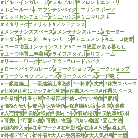
#ビルトインガレージ
#フルビルド
#フロントエントリー
#ホビールーム
#マウンテンバイク
#マリンスポーツ
#ミッドセンチュリー
#ミニハウス
#ミニマリスト
#メタリック
#メリット
#メンテナンス
#メンテナンススペース
#メンテナンスルーム
#モーター
#モダン
#モニターキャンペーン
#モニュメント
#ユーロ物置
#ユーロ物置オンラインストア
#ユーロ物置がある暮らし
#ユーロ物置工事費用
#ライフスタイル
#リフォーム
#リモートワーク
#レイアウト
#ロードバイク
#ロードバイクガレージ
#ワークショップ
#ワークショップ
#ワークショップシリーズ
#ワークスペース
#一戸建て
#一級建築士
#一級建築士事務所
#一軒家
#丈夫
#休憩スペース
#住宅
#住宅にマッチ
#住宅街
#作業スペース
#作業スペース
#作業場
#作業小屋
#作業部屋
#使いやすい物置
#価格
#価格が安い
#便利
#保管場所
#保育園
#保証
#倉庫
#倉庫
#入荷情報
#収納
#収納
#収納上手
#収納場所
#収納庫
#取材
#可愛い
#可愛い庭
#可愛い物置
#四角い物置
#固定方法
#国内輸入元
#在宅ワーク
#在宅勤務
#在庫
#基礎
#埼玉県
#外構デザイン
#外溝
#大人の秘密基地
#大人気品番
#大型