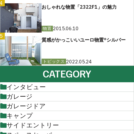
4
おしゃれな物置「2322F1」の魅力
2015.06.10
物置
5
質感がかっこいいユーロ物置®︎シルバー
2022.05.24
トピックス
CATEGORY
インタビュー
ガレージ
ガレージドア
キャンプ
サイドエントリー