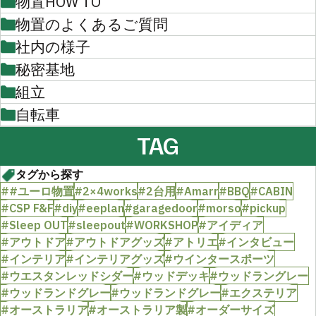
物置HOW TO
物置のよくあるご質問
社内の様子
秘密基地
組立
自転車
TAG
タグから探す
##ユーロ物置
#2×4works
#2台用
#Amarr
#BBQ
#CABIN
#CSP F&F
#diy
#eeplan
#garagedoor
#morso
#pickup
#Sleep OUT
#sleepout
#WORKSHOP
#アイディア
#アウトドア
#アウトドアグッズ
#アトリエ
#インタビュー
#インテリア
#インテリアグッズ
#ウインタースポーツ
#ウエスタンレッドシダー
#ウッドデッキ
#ウッドラングレー
#ウッドランドグレー
#ウッドランドグレー
#エクステリア
#オーストラリア
#オーストラリア製
#オーダーサイズ