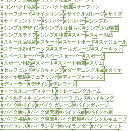
#コンパクト収納
#コンパクト物置
#サーフィン
#サーフボード
#サイクリング
#サイクルガレージ
#サイズ
#サイドエントリー
#シルバー
#シルバー
#シンプル
#シンプルデザイン
#シンプルな暮らし
#シンプルな物置
#シンプルライフ
#シンプル物置
#スキー
#スキー用品
#スキー用品収納
#スケート
#スケートボード
#スケジュール
#スチール2×4ワークス
#スチールガレージ
#スノーキット
#スペースセーバー
#スペースセーバー
#スポーツ
#スポーツ用品
#スマート
#スマート物置
#スリム
#セルフビルド
#ソロキャンプ
#ダーデニング用品
#タイヤ
#タイヤ収納
#チェアリング
#ディープオーシャン
#ディーラー
#デザイン
#テレワーク
#トータルコーディネート
#トレーニングルーム
#ノベルティキャンペーン
#ハーフビルド
#ハイキング
#バイク
#バイク
#バイク ガレージ
#バイクガレージ
#バイク乗り
#バイク保管庫
#バイク収納
#バイク小屋
#バイク格納
#バイク車庫
#バイク部屋
#バイシクルキューブ
#ハイセンス
#ハイランダー
#ハイランダー
#パターマット