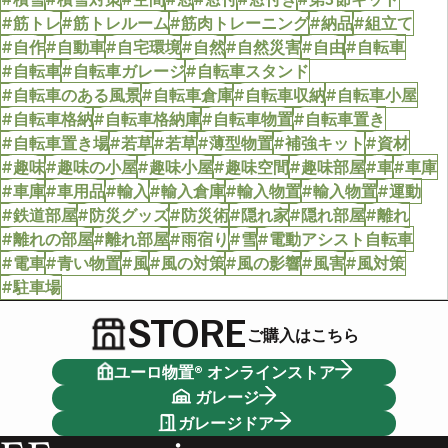
#筋トレ
#筋トレルーム
#筋肉トレーニング
#納品
#組立て
#自作
#自動車
#自宅環境
#自然
#自然災害
#自由
#自転車
#自転車
#自転車ガレージ
#自転車スタンド
#自転車のある風景
#自転車倉庫
#自転車収納
#自転車小屋
#自転車格納
#自転車格納庫
#自転車物置
#自転車置き
#自転車置き場
#若草
#若草
#薄型物置
#補強キット
#資材
#趣味
#趣味の小屋
#趣味小屋
#趣味空間
#趣味部屋
#車
#車庫
#車庫
#車用品
#輸入
#輸入倉庫
#輸入物置
#輸入物置
#運動
#鉄道部屋
#防災グッズ
#防災術
#隠れ家
#隠れ部屋
#離れ
#離れの部屋
#離れ部屋
#雨宿り
#雪
#電動アシスト自転車
#電車
#青い物置
#風
#風の対策
#風の影響
#風害
#風対策
#駐車場
STORE
ご購入はこちら
ユーロ物置® オンラインストア
ガレージ
ガレージドア