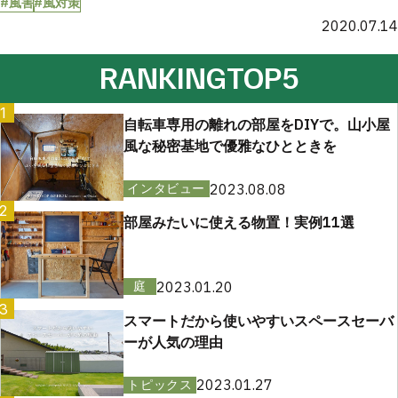
#風害
#風対策
2020.07.14
RANKING
TOP5
1
自転車専用の離れの部屋をDIYで。山小屋
風な秘密基地で優雅なひとときを
2023.08.08
インタビュー
2
部屋みたいに使える物置！実例11選
2023.01.20
庭
3
スマートだから使いやすいスペースセーバ
ーが人気の理由
2023.01.27
トピックス