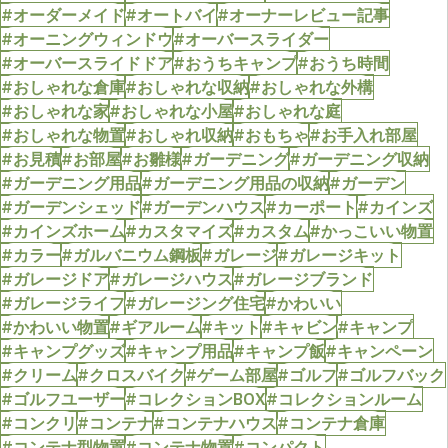
#オーダーメイド
#オートバイ
#オーナーレビュー記事
#オーニングウィンドウ
#オーバースライダー
#オーバースライドドア
#おうちキャンプ
#おうち時間
#おしゃれな倉庫
#おしゃれな収納
#おしゃれな外構
#おしゃれな家
#おしゃれな小屋
#おしゃれな庭
#おしゃれな物置
#おしゃれ収納
#おもちゃ
#お手入れ部屋
#お見積
#お部屋
#お雛様
#ガーデニング
#ガーデニング収納
#ガーデニング用品
#ガーデニング用品の収納
#ガーデン
#ガーデンシェッド
#ガーデンハウス
#カーポート
#カインズ
#カインズホーム
#カスタマイズ
#カスタム
#かっこいい物置
#カラー
#ガルバニウム鋼板
#ガレージ
#ガレージキット
#ガレージドア
#ガレージハウス
#ガレージブランド
#ガレージライフ
#ガレージング住宅
#かわいい
#かわいい物置
#ギアルーム
#キット
#キャビン
#キャンプ
#キャンプグッズ
#キャンプ用品
#キャンプ飯
#キャンペーン
#クリーム
#クロスバイク
#ゲーム部屋
#ゴルフ
#ゴルフバック
#ゴルフユーザー
#コレクションBOX
#コレクションルーム
#コンクリ
#コンテナ
#コンテナハウス
#コンテナ倉庫
#コンテナ型物置
#コンテナ物置
#コンパクト