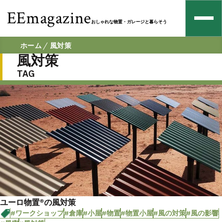
EEmagazine
おしゃれな物置・ガレージと暮らそう
ホーム
風対策
風対策
TAG
ユーロ物置®の風対策
#ワークショップ
#倉庫
#小屋
#物置
#物置小屋
#風の対策
#風の影響