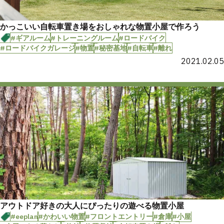
かっこいい自転車置き場をおしゃれな物置小屋で作ろう
#ギアルーム
#トレーニングルーム
#ロードバイク
#ロードバイクガレージ
#物置
#秘密基地
#自転車
#離れ
2021.02.05
アウトドア好きの大人にぴったりの遊べる物置小屋
#eeplan
#かわいい物置
#フロントエントリー
#倉庫
#小屋