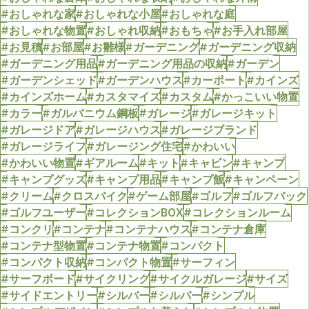
#おしゃれな家
#おしゃれな小屋
#おしゃれな庭
#おしゃれな物置
#おしゃれ収納
#おもちゃ
#お手入れ部屋
#お見積
#お部屋
#お雛様
#ガーデニング
#ガーデニング収納
#ガーデニング用品
#ガーデニング用品の収納
#ガーデン
#ガーデンシェッド
#ガーデンハウス
#カーポート
#カインズ
#カインズホーム
#カスタマイズ
#カスタム
#かっこいい物置
#カラー
#ガルバニウム鋼板
#ガレージ
#ガレージキット
#ガレージドア
#ガレージハウス
#ガレージブランド
#ガレージライフ
#ガレージング住宅
#かわいい
#かわいい物置
#ギアルーム
#キット
#キャビン
#キャンプ
#キャンプグッズ
#キャンプ用品
#キャンプ飯
#キャンペーン
#クリーム
#クロスバイク
#ゲーム部屋
#ゴルフ
#ゴルフバック
#ゴルフユーザー
#コレクションBOX
#コレクションルーム
#コンクリ
#コンテナ
#コンテナハウス
#コンテナ倉庫
#コンテナ型物置
#コンテナ物置
#コンパクト
#コンパクト収納
#コンパクト物置
#サーフィン
#サーフボード
#サイクリング
#サイクルガレージ
#サイズ
#サイドエントリー
#シルバー
#シルバー
#シンプル