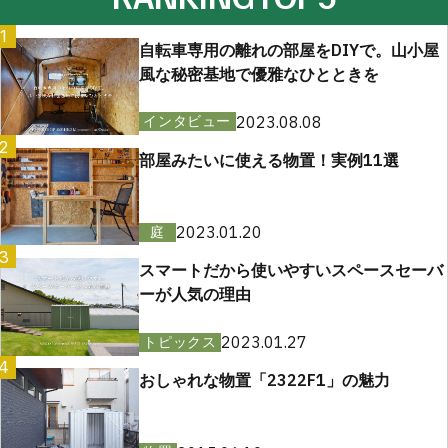
1
自転車専用の離れの部屋をDIYで。山小屋
風な秘密基地で優雅なひとときを
2023.08.08
インタビュー
2
部屋みたいに使える物置！実例11選
2023.01.20
庭
3
スマートだから使いやすいスペースセーバ
ーが人気の理由
2023.01.27
トピックス
4
おしゃれな物置「2322F1」の魅力