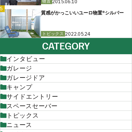
2015.06.10
物置
5
質感がかっこいいユーロ物置®︎シルバー
2022.05.24
トピックス
CATEGORY
インタビュー
ガレージ
ガレージドア
キャンプ
サイドエントリー
スペースセーバー
トピックス
ニュース