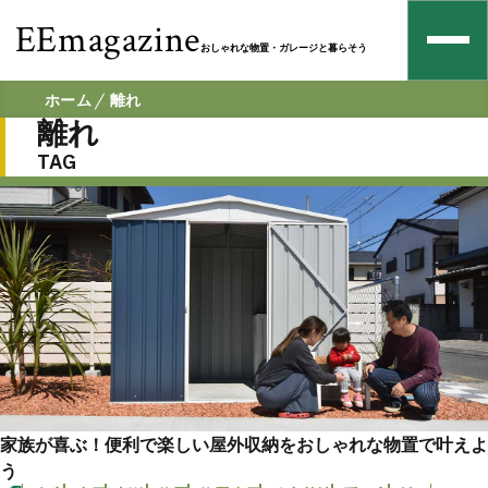
EEmagazine
おしゃれな物置・ガレージと暮らそう
ホーム
離れ
離れ
TAG
家族が喜ぶ！便利で楽しい屋外収納をおしゃれな物置で叶えよ
う