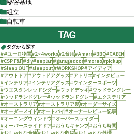
秘密基地
組立
自転車
TAG
タグから探す
##ユーロ物置
#2×4works
#2台用
#Amarr
#BBQ
#CABIN
#CSP F&F
#diy
#eeplan
#garagedoor
#morso
#pickup
#Sleep OUT
#sleepout
#WORKSHOP
#アイディア
#アウトドア
#アウトドアグッズ
#アトリエ
#インタビュー
#インテリア
#インテリアグッズ
#ウインタースポーツ
#ウエスタンレッドシダー
#ウッドデッキ
#ウッドラングレー
#ウッドランドグレー
#ウッドランドグレー
#エクステリア
#オーストラリア
#オーストラリア製
#オーダーサイズ
#オーダーメイド
#オートバイ
#オーナーレビュー記事
#オーニングウィンドウ
#オーバースライダー
#オーバースライドドア
#おうちキャンプ
#おうち時間
#おしゃれな倉庫
#おしゃれな収納
#おしゃれな外構