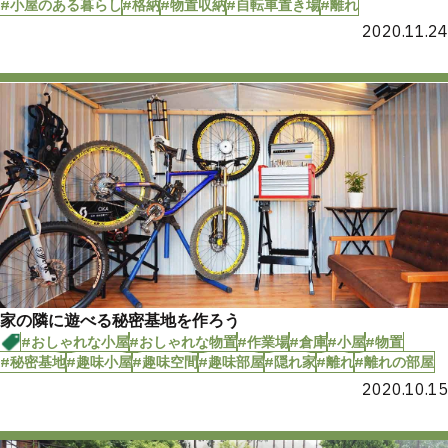
#小屋のある暮らし
#格納
#物置収納
#自転車置き場
#離れ
2020.11.24
家の隣に遊べる秘密基地を作ろう
#おしゃれな小屋
#おしゃれな物置
#作業場
#倉庫
#小屋
#物置
#秘密基地
#趣味小屋
#趣味空間
#趣味部屋
#隠れ家
#離れ
#離れの部屋
2020.10.15