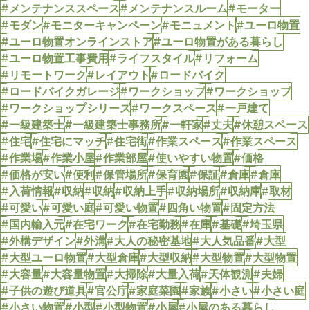
#メンテナンススペース
#メンテナンスルーム
#モーター
#モダン
#モニターキャンペーン
#モニュメント
#ユーロ物置
#ユーロ物置オンラインストア
#ユーロ物置がある暮らし
#ユーロ物置工事費用
#ライフスタイル
#リフォーム
#リモートワーク
#レイアウト
#ロードバイク
#ロードバイクガレージ
#ワークショップ
#ワークショップ
#ワークショップシリーズ
#ワークスペース
#一戸建て
#一級建築士
#一級建築士事務所
#一軒家
#丈夫
#休憩スペース
#住宅
#住宅にマッチ
#住宅街
#作業スペース
#作業スペース
#作業場
#作業小屋
#作業部屋
#使いやすい物置
#価格
#価格が安い
#便利
#保管場所
#保育園
#保証
#倉庫
#倉庫
#入荷情報
#収納
#収納
#収納上手
#収納場所
#収納庫
#取材
#可愛い
#可愛い庭
#可愛い物置
#四角い物置
#固定方法
#国内輸入元
#在宅ワーク
#在宅勤務
#在庫
#基礎
#埼玉県
#外構デザイン
#外溝
#大人の秘密基地
#大人気品番
#大型
#大型ユーロ物置
#大型倉庫
#大型収納
#大型物置
#大型物置
#大容量
#大容量物置
#大掃除
#大量入荷
#天体観測
#夫婦
#子供の遊び道具
#官公庁
#家庭菜園
#家族
#小さい
#小さい庭
#小さい物置
#小型
#小型物置
#小屋
#小屋のある暮らし