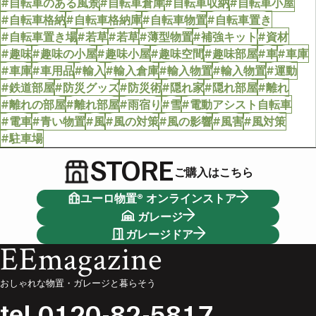
#自転車のある風景
#自転車倉庫
#自転車収納
#自転車小屋
#自転車格納
#自転車格納庫
#自転車物置
#自転車置き
#自転車置き場
#若草
#若草
#薄型物置
#補強キット
#資材
#趣味
#趣味の小屋
#趣味小屋
#趣味空間
#趣味部屋
#車
#車庫
#車庫
#車用品
#輸入
#輸入倉庫
#輸入物置
#輸入物置
#運動
#鉄道部屋
#防災グッズ
#防災術
#隠れ家
#隠れ部屋
#離れ
#離れの部屋
#離れ部屋
#雨宿り
#雪
#電動アシスト自転車
#電車
#青い物置
#風
#風の対策
#風の影響
#風害
#風対策
#駐車場
STORE
ご購入はこちら
ユーロ物置® オンラインストア
ガレージ
ガレージドア
EEmagazine
おしゃれな物置・ガレージと暮らそう
tel.
0120-82-5817