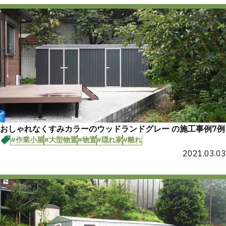
おしゃれなくすみカラーのウッドランドグレー の施工事例7例
#作業小屋
#大型物置
#物置
#隠れ家
#離れ
2021.03.03