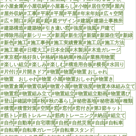
#小屋倉庫
#小屋収納
#小屋暮らし
#小物
#居住空間
#屋内
#屋外収納
#工事
#平家
#平屋
#平屋
#年末年始
#広々空間
#広々開口
#床
#庭
#庭
#庭デザイン
#建築
#建築士事務所
#建築構造
#建築物
#引き違い窓
#強度
#強風
#戸建て
#掃除用品
#新シリーズ
#新居
#新生活
#新築
#新築住宅
#新緑
#新色
#施工
#施工事例
#施工実績豊富
#施工店
#施工方法
#施工業者
#日曜大工
#日本全国
#木製床
#木造ガレージ
#東京都
#格好良い
#格納
#格納庫
#検品
#業務用物置
#楽しい組立
#楽しみ
#楽しむ
#構造用合板
#横長
#水回り
#片付け
#片開きドア
#物置
#物置
#物置 おしゃれ
#物置 おしゃれ
#物置 小屋
#物置おしゃれ
#物置き
#物置倉庫
#物置収納
#物置小屋
#物置強度
#物置本体組み立て
#物置窓
#物置組み立て
#物置組立
#物置組立動画
#物置選び
#登山
#確認申請
#秋
#秋の暮らし
#秘密基地
#秘密基地
#種類
#積雪
#積雪対策
#空間
#窓
#窓付
#窓付き
#第3節キット
#筋トレ
#筋トレルーム
#筋肉トレーニング
#納品
#組立て
#自作
#自動車
#自宅環境
#自然
#自然災害
#自由
#自転車
#自転車
#自転車ガレージ
#自転車スタンド