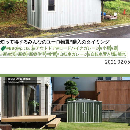
知って得するみんなのユーロ物置®購入のタイミング
#BBQ
#pickup
#アウトドア
#ロードバイクガレージ
#小屋
#庭
#新生活
#新築
#新築住宅
#物置
#自転車ガレージ
#自転車置き場
#離れ
2021.02.05