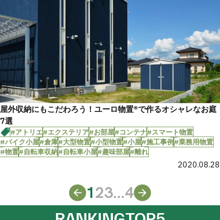
屋外収納にもこだわろう！ユーロ物置®︎で作るオシャレなお庭
7選
#アトリエ
#エクステリア
#お部屋
#コンテナ
#スマート物置
#バイク小屋
#倉庫
#大型物置
#小型物置
#小屋
#施工事例
#業務用物置
#物置
#自転車収納
#自転車小屋
#趣味部屋
#離れ
2020.08.28
1
2
3
...
4
RANKING
TOP5