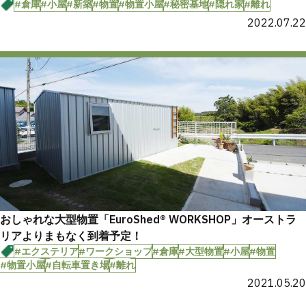
#倉庫
#小屋
#新築
#物置
#物置小屋
#秘密基地
#隠れ家
#離れ
2022.07.22
おしゃれな大型物置「EuroShed®︎ WORKSHOP」オーストラ
リアよりまもなく到着予定！
#エクステリア
#ワークショップ
#倉庫
#大型物置
#小屋
#物置
#物置小屋
#自転車置き場
#離れ
2021.05.20