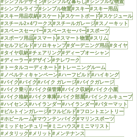
#シンプルデザイン
#シンプルな暮らし
#シンプルな物置
#シンプルライフ
#シンプル物置
#スキー
#スキー用品
#スキー用品収納
#スケート
#スケートボード
#スケジュール
#スチール2×4ワークス
#スチールガレージ
#スノーキット
#スペースセーバー
#スペースセーバー
#スポーツ
#スポーツ用品
#スマート
#スマート物置
#スリム
#セルフビルド
#ソロキャンプ
#ダーデニング用品
#タイヤ
#タイヤ収納
#チェアリング
#ディープオーシャン
#ディーラー
#デザイン
#テレワーク
#トータルコーディネート
#トレーニングルーム
#ノベルティキャンペーン
#ハーフビルド
#ハイキング
#バイク
#バイク
#バイク ガレージ
#バイクガレージ
#バイク乗り
#バイク保管庫
#バイク収納
#バイク小屋
#バイク格納
#バイク車庫
#バイク部屋
#バイシクルキューブ
#ハイセンス
#ハイランダー
#ハイランダー
#パターマット
#ビルトインガレージ
#フルビルド
#フロントエントリー
#ホビールーム
#マウンテンバイク
#マリンスポーツ
#ミッドセンチュリー
#ミニハウス
#ミニマリスト
#メタリック
#メリット
#メンテナンス