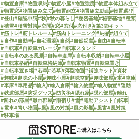
#物置倉庫
#物置収納
#物置小屋
#物置強度
#物置本体組み立て
#物置窓
#物置組み立て
#物置組立
#物置組立動画
#物置選び
#登山
#確認申請
#秋
#秋の暮らし
#秘密基地
#秘密基地
#種類
#積雪
#積雪対策
#空間
#窓
#窓付
#窓付き
#第3節キット
#筋トレ
#筋トレルーム
#筋肉トレーニング
#納品
#組立て
#自作
#自動車
#自宅環境
#自然
#自然災害
#自由
#自転車
#自転車
#自転車ガレージ
#自転車スタンド
#自転車のある風景
#自転車倉庫
#自転車収納
#自転車小屋
#自転車格納
#自転車格納庫
#自転車物置
#自転車置き
#自転車置き場
#若草
#若草
#薄型物置
#補強キット
#資材
#趣味
#趣味の小屋
#趣味小屋
#趣味空間
#趣味部屋
#車
#車庫
#車庫
#車用品
#輸入
#輸入倉庫
#輸入物置
#輸入物置
#運動
#鉄道部屋
#防災グッズ
#防災術
#隠れ家
#隠れ部屋
#離れ
#離れの部屋
#離れ部屋
#雨宿り
#雪
#電動アシスト自転車
#電車
#青い物置
#風
#風の対策
#風の影響
#風害
#風対策
#駐車場
STORE
ご購入はこちら