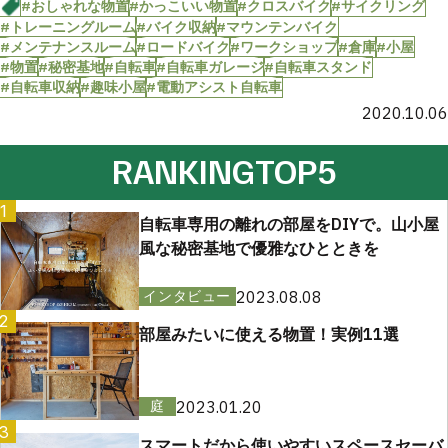
#おしゃれな物置
#かっこいい物置
#クロスバイク
#サイクリング
#トレーニングルーム
#バイク収納
#マウンテンバイク
#メンテナンスルーム
#ロードバイク
#ワークショップ
#倉庫
#小屋
#物置
#秘密基地
#自転車
#自転車ガレージ
#自転車スタンド
#自転車収納
#趣味小屋
#電動アシスト自転車
2020.10.06
RANKING
TOP5
1
自転車専用の離れの部屋をDIYで。山小屋
風な秘密基地で優雅なひとときを
2023.08.08
インタビュー
2
部屋みたいに使える物置！実例11選
2023.01.20
庭
3
スマートだから使いやすいスペースセーバ