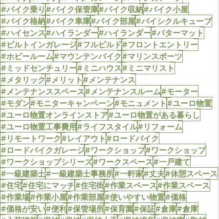
#バイク乗り
#バイク保管庫
#バイク収納
#バイク小屋
#バイク格納
#バイク車庫
#バイク部屋
#バイシクルキューブ
#ハイセンス
#ハイランダー
#ハイランダー
#パターマット
#ビルトインガレージ
#フルビルド
#フロントエントリー
#ホビールーム
#マウンテンバイク
#マリンスポーツ
#ミッドセンチュリー
#ミニハウス
#ミニマリスト
#メタリック
#メリット
#メンテナンス
#メンテナンススペース
#メンテナンスルーム
#モーター
#モダン
#モニターキャンペーン
#モニュメント
#ユーロ物置
#ユーロ物置オンラインストア
#ユーロ物置がある暮らし
#ユーロ物置工事費用
#ライフスタイル
#リフォーム
#リモートワーク
#レイアウト
#ロードバイク
#ロードバイクガレージ
#ワークショップ
#ワークショップ
#ワークショップシリーズ
#ワークスペース
#一戸建て
#一級建築士
#一級建築士事務所
#一軒家
#丈夫
#休憩スペース
#住宅
#住宅にマッチ
#住宅街
#作業スペース
#作業スペース
#作業場
#作業小屋
#作業部屋
#使いやすい物置
#価格
#価格が安い
#便利
#保管場所
#保育園
#保証
#倉庫
#倉庫