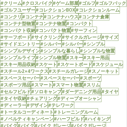
#クリーム
#クロスバイク
#ゲーム部屋
#ゴルフ
#ゴルフバック
#ゴルフユーザー
#コレクションBOX
#コレクションルーム
#コンクリ
#コンテナ
#コンテナハウス
#コンテナ倉庫
#コンテナ型物置
#コンテナ物置
#コンパクト
#コンパクト収納
#コンパクト物置
#サーフィン
#サーフボード
#サイクリング
#サイクルガレージ
#サイズ
#サイドエントリー
#シルバー
#シルバー
#シンプル
#シンプルデザイン
#シンプルな暮らし
#シンプルな物置
#シンプルライフ
#シンプル物置
#スキー
#スキー用品
#スキー用品収納
#スケート
#スケートボード
#スケジュール
#スチール2×4ワークス
#スチールガレージ
#スノーキット
#スペースセーバー
#スペースセーバー
#スポーツ
#スポーツ用品
#スマート
#スマート物置
#スリム
#セルフビルド
#ソロキャンプ
#ダーデニング用品
#タイヤ
#タイヤ収納
#チェアリング
#ディープオーシャン
#ディーラー
#デザイン
#テレワーク
#トータルコーディネート
#トレーニングルーム
#ノベルティキャンペーン
#ハーフビルド
#ハイキング
#バイク
#バイク
#バイク ガレージ
#バイクガレージ