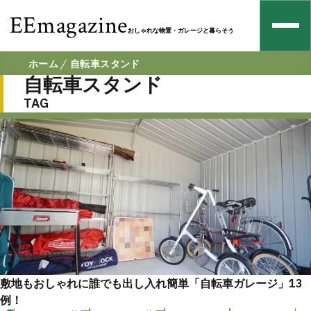
EEmagazine
おしゃれな物置・ガレージと暮らそう
ホーム
自転車スタンド
自転車スタンド
TAG
敷地もおしゃれに誰でも出し入れ簡単「自転車ガレージ」13
例！