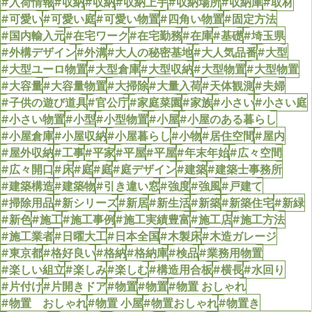
#入荷情報
#収納
#収納
#収納上手
#収納場所
#収納庫
#取材
#可愛い
#可愛い庭
#可愛い物置
#四角い物置
#固定方法
#国内輸入元
#在宅ワーク
#在宅勤務
#在庫
#基礎
#埼玉県
#外構デザイン
#外溝
#大人の秘密基地
#大人気品番
#大型
#大型ユーロ物置
#大型倉庫
#大型収納
#大型物置
#大型物置
#大容量
#大容量物置
#大掃除
#大量入荷
#天体観測
#夫婦
#子供の遊び道具
#官公庁
#家庭菜園
#家族
#小さい
#小さい庭
#小さい物置
#小型
#小型物置
#小屋
#小屋のある暮らし
#小屋倉庫
#小屋収納
#小屋暮らし
#小物
#居住空間
#屋内
#屋外収納
#工事
#平家
#平屋
#平屋
#年末年始
#広々空間
#広々開口
#床
#庭
#庭
#庭デザイン
#建築
#建築士事務所
#建築構造
#建築物
#引き違い窓
#強度
#強風
#戸建て
#掃除用品
#新シリーズ
#新居
#新生活
#新築
#新築住宅
#新緑
#新色
#施工
#施工事例
#施工実績豊富
#施工店
#施工方法
#施工業者
#日曜大工
#日本全国
#木製床
#木造ガレージ
#東京都
#格好良い
#格納
#格納庫
#検品
#業務用物置
#楽しい組立
#楽しみ
#楽しむ
#構造用合板
#横長
#水回り
#片付け
#片開きドア
#物置
#物置
#物置 おしゃれ
#物置 おしゃれ
#物置 小屋
#物置おしゃれ
#物置き