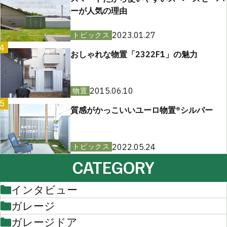
ーが人気の理由
2023.01.27
トピックス
4
おしゃれな物置「2322F1」の魅力
2015.06.10
物置
5
質感がかっこいいユーロ物置®︎シルバー
2022.05.24
トピックス
CATEGORY
インタビュー
ガレージ
ガレージドア