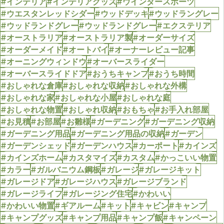
#インテリア
#インテリアグッズ
#ウインタースポーツ
#ウエスタンレッドシダー
#ウッドデッキ
#ウッドラングレー
#ウッドランドグレー
#ウッドランドグレー
#エクステリア
#オーストラリア
#オーストラリア製
#オーダーサイズ
#オーダーメイド
#オートバイ
#オーナーレビュー記事
#オーニングウィンドウ
#オーバースライダー
#オーバースライドドア
#おうちキャンプ
#おうち時間
#おしゃれな倉庫
#おしゃれな収納
#おしゃれな外構
#おしゃれな家
#おしゃれな小屋
#おしゃれな庭
#おしゃれな物置
#おしゃれ収納
#おもちゃ
#お手入れ部屋
#お見積
#お部屋
#お雛様
#ガーデニング
#ガーデニング収納
#ガーデニング用品
#ガーデニング用品の収納
#ガーデン
#ガーデンシェッド
#ガーデンハウス
#カーポート
#カインズ
#カインズホーム
#カスタマイズ
#カスタム
#かっこいい物置
#カラー
#ガルバニウム鋼板
#ガレージ
#ガレージキット
#ガレージドア
#ガレージハウス
#ガレージブランド
#ガレージライフ
#ガレージング住宅
#かわいい
#かわいい物置
#ギアルーム
#キット
#キャビン
#キャンプ
#キャンプグッズ
#キャンプ用品
#キャンプ飯
#キャンペーン