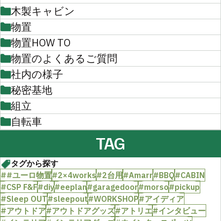
木製キャビン
物置
物置HOW TO
物置のよくあるご質問
社内の様子
秘密基地
組立
自転車
TAG
タグから探す
##ユーロ物置
#2×4works
#2台用
#Amarr
#BBQ
#CABIN
#CSP F&F
#diy
#eeplan
#garagedoor
#morso
#pickup
#Sleep OUT
#sleepout
#WORKSHOP
#アイディア
#アウトドア
#アウトドアグッズ
#アトリエ
#インタビュー