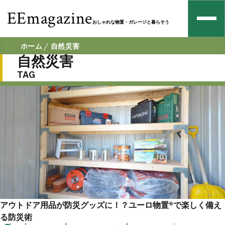
EEmagazine
おしゃれな物置・ガレージと暮らそう
ホーム
自然災害
自然災害
TAG
アウトドア用品が防災グッズに！？ユーロ物置®︎で楽しく備え
る防災術