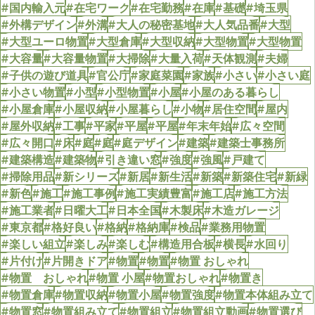
#国内輸入元
#在宅ワーク
#在宅勤務
#在庫
#基礎
#埼玉県
#外構デザイン
#外溝
#大人の秘密基地
#大人気品番
#大型
#大型ユーロ物置
#大型倉庫
#大型収納
#大型物置
#大型物置
#大容量
#大容量物置
#大掃除
#大量入荷
#天体観測
#夫婦
#子供の遊び道具
#官公庁
#家庭菜園
#家族
#小さい
#小さい庭
#小さい物置
#小型
#小型物置
#小屋
#小屋のある暮らし
#小屋倉庫
#小屋収納
#小屋暮らし
#小物
#居住空間
#屋内
#屋外収納
#工事
#平家
#平屋
#平屋
#年末年始
#広々空間
#広々開口
#床
#庭
#庭
#庭デザイン
#建築
#建築士事務所
#建築構造
#建築物
#引き違い窓
#強度
#強風
#戸建て
#掃除用品
#新シリーズ
#新居
#新生活
#新築
#新築住宅
#新緑
#新色
#施工
#施工事例
#施工実績豊富
#施工店
#施工方法
#施工業者
#日曜大工
#日本全国
#木製床
#木造ガレージ
#東京都
#格好良い
#格納
#格納庫
#検品
#業務用物置
#楽しい組立
#楽しみ
#楽しむ
#構造用合板
#横長
#水回り
#片付け
#片開きドア
#物置
#物置
#物置 おしゃれ
#物置 おしゃれ
#物置 小屋
#物置おしゃれ
#物置き
#物置倉庫
#物置収納
#物置小屋
#物置強度
#物置本体組み立て
#物置窓
#物置組み立て
#物置組立
#物置組立動画
#物置選び