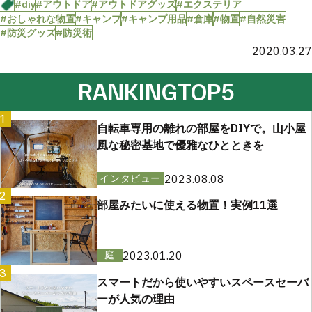
#diy
#アウトドア
#アウトドアグッズ
#エクステリア
#おしゃれな物置
#キャンプ
#キャンプ用品
#倉庫
#物置
#自然災害
#防災グッズ
#防災術
2020.03.27
RANKING
TOP5
1
自転車専用の離れの部屋をDIYで。山小屋
風な秘密基地で優雅なひとときを
2023.08.08
インタビュー
2
部屋みたいに使える物置！実例11選
2023.01.20
庭
3
スマートだから使いやすいスペースセーバ
ーが人気の理由