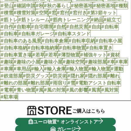
#登山
#確認申請
#秋
#秋の暮らし
#秘密基地
#秘密基地
#種類
#積雪
#積雪対策
#空間
#窓
#窓付
#窓付き
#第3節キット
#筋トレ
#筋トレルーム
#筋肉トレーニング
#納品
#組立て
#自作
#自動車
#自宅環境
#自然
#自然災害
#自由
#自転車
#自転車
#自転車ガレージ
#自転車スタンド
#自転車のある風景
#自転車倉庫
#自転車収納
#自転車小屋
#自転車格納
#自転車格納庫
#自転車物置
#自転車置き
#自転車置き場
#若草
#若草
#薄型物置
#補強キット
#資材
#趣味
#趣味の小屋
#趣味小屋
#趣味空間
#趣味部屋
#車
#車庫
#車庫
#車用品
#輸入
#輸入倉庫
#輸入物置
#輸入物置
#運動
#鉄道部屋
#防災グッズ
#防災術
#隠れ家
#隠れ部屋
#離れ
#離れの部屋
#離れ部屋
#雨宿り
#雪
#電動アシスト自転車
#電車
#青い物置
#風
#風の対策
#風の影響
#風害
#風対策
#駐車場
STORE
ご購入はこちら
ユーロ物置® オンラインストア
ガレージ