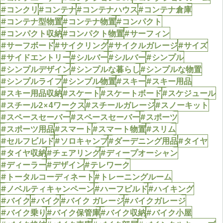
#コンクリ
#コンテナ
#コンテナハウス
#コンテナ倉庫
#コンテナ型物置
#コンテナ物置
#コンパクト
#コンパクト収納
#コンパクト物置
#サーフィン
#サーフボード
#サイクリング
#サイクルガレージ
#サイズ
#サイドエントリー
#シルバー
#シルバー
#シンプル
#シンプルデザイン
#シンプルな暮らし
#シンプルな物置
#シンプルライフ
#シンプル物置
#スキー
#スキー用品
#スキー用品収納
#スケート
#スケートボード
#スケジュール
#スチール2×4ワークス
#スチールガレージ
#スノーキット
#スペースセーバー
#スペースセーバー
#スポーツ
#スポーツ用品
#スマート
#スマート物置
#スリム
#セルフビルド
#ソロキャンプ
#ダーデニング用品
#タイヤ
#タイヤ収納
#チェアリング
#ディープオーシャン
#ディーラー
#デザイン
#テレワーク
#トータルコーディネート
#トレーニングルーム
#ノベルティキャンペーン
#ハーフビルド
#ハイキング
#バイク
#バイク
#バイク ガレージ
#バイクガレージ
#バイク乗り
#バイク保管庫
#バイク収納
#バイク小屋