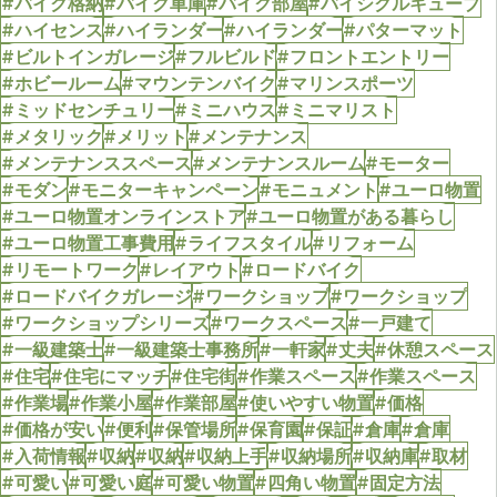
#バイク格納
#バイク車庫
#バイク部屋
#バイシクルキューブ
#ハイセンス
#ハイランダー
#ハイランダー
#パターマット
#ビルトインガレージ
#フルビルド
#フロントエントリー
#ホビールーム
#マウンテンバイク
#マリンスポーツ
#ミッドセンチュリー
#ミニハウス
#ミニマリスト
#メタリック
#メリット
#メンテナンス
#メンテナンススペース
#メンテナンスルーム
#モーター
#モダン
#モニターキャンペーン
#モニュメント
#ユーロ物置
#ユーロ物置オンラインストア
#ユーロ物置がある暮らし
#ユーロ物置工事費用
#ライフスタイル
#リフォーム
#リモートワーク
#レイアウト
#ロードバイク
#ロードバイクガレージ
#ワークショップ
#ワークショップ
#ワークショップシリーズ
#ワークスペース
#一戸建て
#一級建築士
#一級建築士事務所
#一軒家
#丈夫
#休憩スペース
#住宅
#住宅にマッチ
#住宅街
#作業スペース
#作業スペース
#作業場
#作業小屋
#作業部屋
#使いやすい物置
#価格
#価格が安い
#便利
#保管場所
#保育園
#保証
#倉庫
#倉庫
#入荷情報
#収納
#収納
#収納上手
#収納場所
#収納庫
#取材
#可愛い
#可愛い庭
#可愛い物置
#四角い物置
#固定方法