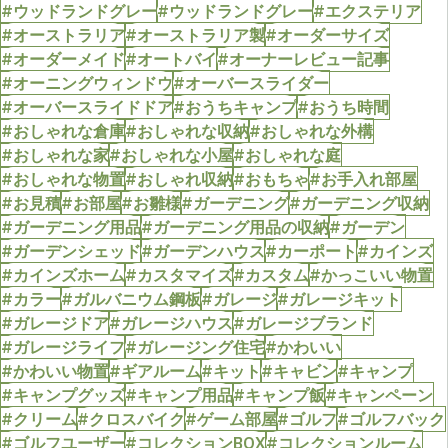
#ウッドランドグレー
#ウッドランドグレー
#エクステリア
#オーストラリア
#オーストラリア製
#オーダーサイズ
#オーダーメイド
#オートバイ
#オーナーレビュー記事
#オーニングウィンドウ
#オーバースライダー
#オーバースライドドア
#おうちキャンプ
#おうち時間
#おしゃれな倉庫
#おしゃれな収納
#おしゃれな外構
#おしゃれな家
#おしゃれな小屋
#おしゃれな庭
#おしゃれな物置
#おしゃれ収納
#おもちゃ
#お手入れ部屋
#お見積
#お部屋
#お雛様
#ガーデニング
#ガーデニング収納
#ガーデニング用品
#ガーデニング用品の収納
#ガーデン
#ガーデンシェッド
#ガーデンハウス
#カーポート
#カインズ
#カインズホーム
#カスタマイズ
#カスタム
#かっこいい物置
#カラー
#ガルバニウム鋼板
#ガレージ
#ガレージキット
#ガレージドア
#ガレージハウス
#ガレージブランド
#ガレージライフ
#ガレージング住宅
#かわいい
#かわいい物置
#ギアルーム
#キット
#キャビン
#キャンプ
#キャンプグッズ
#キャンプ用品
#キャンプ飯
#キャンペーン
#クリーム
#クロスバイク
#ゲーム部屋
#ゴルフ
#ゴルフバック
#ゴルフユーザー
#コレクションBOX
#コレクションルーム