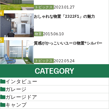
2023.01.27
トピックス
4
おしゃれな物置「2322F1」の魅力
2015.06.10
物置
5
質感がかっこいいユーロ物置®︎シルバー
2022.05.24
トピックス
CATEGORY
インタビュー
ガレージ
ガレージドア
キャンプ