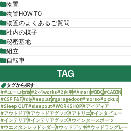
物置
物置HOW TO
物置のよくあるご質問
社内の様子
秘密基地
組立
自転車
TAG
タグから探す
##ユーロ物置
#2×4works
#2台用
#Amarr
#BBQ
#CABIN
#CSP F&F
#diy
#eeplan
#garagedoor
#morso
#pickup
#Sleep OUT
#sleepout
#WORKSHOP
#アイディア
#アウトドア
#アウトドアグッズ
#アトリエ
#インタビュー
#インテリア
#インテリアグッズ
#ウインタースポーツ
#ウエスタンレッドシダー
#ウッドデッキ
#ウッドラングレー