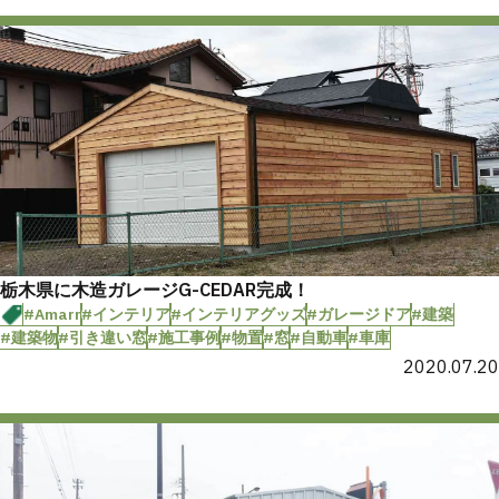
栃木県に木造ガレージG-CEDAR完成！
#Amarr
#インテリア
#インテリアグッズ
#ガレージドア
#建築
#建築物
#引き違い窓
#施工事例
#物置
#窓
#自動車
#車庫
2020.07.20