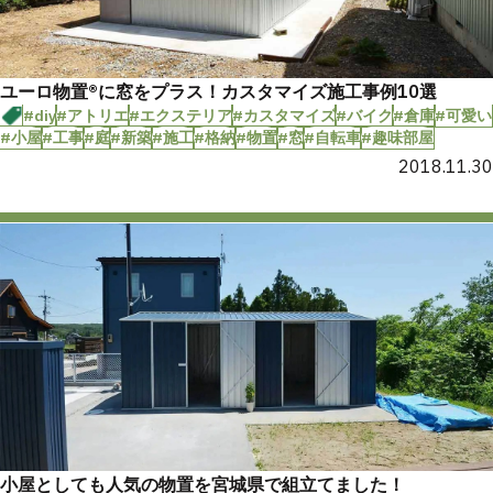
ユーロ物置®︎に窓をプラス！カスタマイズ施工事例10選
#diy
#アトリエ
#エクステリア
#カスタマイズ
#バイク
#倉庫
#可愛い
#小屋
#工事
#庭
#新築
#施工
#格納
#物置
#窓
#自転車
#趣味部屋
2018.11.30
小屋としても人気の物置を宮城県で組立てました！