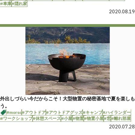
#車庫
#隠れ家
2020.08.19
外出しづらい今だからこそ！大型物置の秘密基地で夏を楽しも
う。
#morso
#アウトドア
#アウトドアグッズ
#キャンプ
#ハイランダー
#ワークショップ
#休憩スペース
#小屋
#物置
#物置小屋
#窓
#離れ部屋
2020.07.28