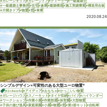
#ガレージキット
#ガレージドア
#ディーラー
#一級建築士
#一級建築士事務所
#住宅
#倉庫
#建築構造
#施工実績豊富
#構造用合板
#片開きドア
#物置
#窓
#車庫
2020.08.24
シンプルデザイン×可変性のある大型ユーロ物置®︎
#2×4works
#アイディア
#おもちゃ
#かっこいい物置
#ガレージハウス
#スノーキット
#タイヤ収納
#バイク
#ハイランダー
#ワークショップ
#作業小屋
#作業部屋
#保育園
#大型物置
#子供の遊び道具
#家庭菜園
#小屋
#物置
#窓
#第3節キット
#自転車