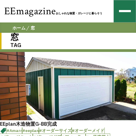
EEmagazine
おしゃれな物置・ガレージと暮らそう
ホーム
窓
窓
TAG
EEplan木造物置G-BB完成
#Amarr
#eeplan
#オーダーサイズ
#オーダーメイド