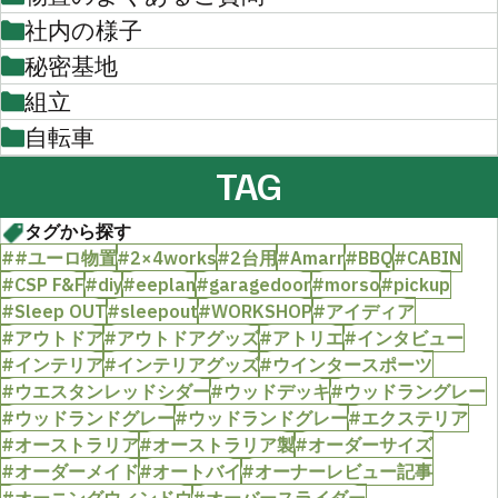
社内の様子
秘密基地
組立
自転車
TAG
タグから探す
##ユーロ物置
#2×4works
#2台用
#Amarr
#BBQ
#CABIN
#CSP F&F
#diy
#eeplan
#garagedoor
#morso
#pickup
#Sleep OUT
#sleepout
#WORKSHOP
#アイディア
#アウトドア
#アウトドアグッズ
#アトリエ
#インタビュー
#インテリア
#インテリアグッズ
#ウインタースポーツ
#ウエスタンレッドシダー
#ウッドデッキ
#ウッドラングレー
#ウッドランドグレー
#ウッドランドグレー
#エクステリア
#オーストラリア
#オーストラリア製
#オーダーサイズ
#オーダーメイド
#オートバイ
#オーナーレビュー記事
#オーニングウィンドウ
#オーバースライダー