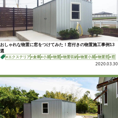
おしゃれな物置に窓をつけてみた！窓付きの物置施工事例13
選
#エクステリア
#倉庫
#小屋
#物置
#物置収納
#物置小屋
#物置窓
#窓
2020.03.30