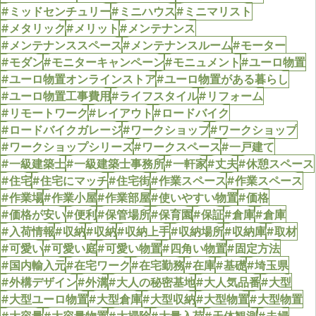
#ミッドセンチュリー
#ミニハウス
#ミニマリスト
#メタリック
#メリット
#メンテナンス
#メンテナンススペース
#メンテナンスルーム
#モーター
#モダン
#モニターキャンペーン
#モニュメント
#ユーロ物置
#ユーロ物置オンラインストア
#ユーロ物置がある暮らし
#ユーロ物置工事費用
#ライフスタイル
#リフォーム
#リモートワーク
#レイアウト
#ロードバイク
#ロードバイクガレージ
#ワークショップ
#ワークショップ
#ワークショップシリーズ
#ワークスペース
#一戸建て
#一級建築士
#一級建築士事務所
#一軒家
#丈夫
#休憩スペース
#住宅
#住宅にマッチ
#住宅街
#作業スペース
#作業スペース
#作業場
#作業小屋
#作業部屋
#使いやすい物置
#価格
#価格が安い
#便利
#保管場所
#保育園
#保証
#倉庫
#倉庫
#入荷情報
#収納
#収納
#収納上手
#収納場所
#収納庫
#取材
#可愛い
#可愛い庭
#可愛い物置
#四角い物置
#固定方法
#国内輸入元
#在宅ワーク
#在宅勤務
#在庫
#基礎
#埼玉県
#外構デザイン
#外溝
#大人の秘密基地
#大人気品番
#大型
#大型ユーロ物置
#大型倉庫
#大型収納
#大型物置
#大型物置
#大容量
#大容量物置
#大掃除
#大量入荷
#天体観測
#夫婦