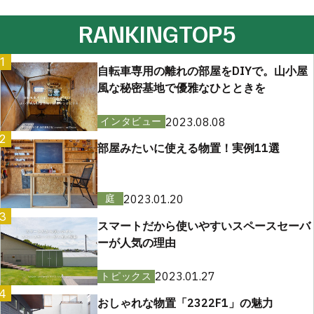
RANKING
TOP5
1
自転車専用の離れの部屋をDIYで。山小屋
風な秘密基地で優雅なひとときを
2023.08.08
インタビュー
2
部屋みたいに使える物置！実例11選
2023.01.20
庭
3
スマートだから使いやすいスペースセーバ
ーが人気の理由
2023.01.27
トピックス
4
おしゃれな物置「2322F1」の魅力