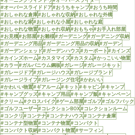
#オーバースライドドア
#おうちキャンプ
#おうち時間
#おしゃれな倉庫
#おしゃれな収納
#おしゃれな外構
#おしゃれな家
#おしゃれな小屋
#おしゃれな庭
#おしゃれな物置
#おしゃれ収納
#おもちゃ
#お手入れ部屋
#お見積
#お部屋
#お雛様
#ガーデニング
#ガーデニング収納
#ガーデニング用品
#ガーデニング用品の収納
#ガーデン
#ガーデンシェッド
#ガーデンハウス
#カーポート
#カインズ
#カインズホーム
#カスタマイズ
#カスタム
#かっこいい物置
#カラー
#ガルバニウム鋼板
#ガレージ
#ガレージキット
#ガレージドア
#ガレージハウス
#ガレージブランド
#ガレージライフ
#ガレージング住宅
#かわいい
#かわいい物置
#ギアルーム
#キット
#キャビン
#キャンプ
#キャンプグッズ
#キャンプ用品
#キャンプ飯
#キャンペーン
#クリーム
#クロスバイク
#ゲーム部屋
#ゴルフ
#ゴルフバック
#ゴルフユーザー
#コレクションBOX
#コレクションルーム
#コンクリ
#コンテナ
#コンテナハウス
#コンテナ倉庫
#コンテナ型物置
#コンテナ物置
#コンパクト
#コンパクト収納
#コンパクト物置
#サーフィン