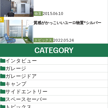
2015.06.10
物置
5
質感がかっこいいユーロ物置®︎シルバー
2022.05.24
トピックス
CATEGORY
インタビュー
ガレージ
ガレージドア
キャンプ
サイドエントリー
スペースセーバー
トピックス