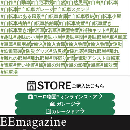
#自作
#自動車
#自宅環境
#自然
#自然災害
#自由
#自転車
#自転車
#自転車ガレージ
#自転車スタンド
#自転車のある風景
#自転車倉庫
#自転車収納
#自転車小屋
#自転車格納
#自転車格納庫
#自転車物置
#自転車置き
#自転車置き場
#若草
#若草
#薄型物置
#補強キット
#資材
#趣味
#趣味の小屋
#趣味小屋
#趣味空間
#趣味部屋
#車
#車庫
#車庫
#車用品
#輸入
#輸入倉庫
#輸入物置
#輸入物置
#運動
#鉄道部屋
#防災グッズ
#防災術
#隠れ家
#隠れ部屋
#離れ
#離れの部屋
#離れ部屋
#雨宿り
#雪
#電動アシスト自転車
#電車
#青い物置
#風
#風の対策
#風の影響
#風害
#風対策
#駐車場
STORE
ご購入はこちら
ユーロ物置® オンラインストア
ガレージ
ガレージドア
EEmagazine