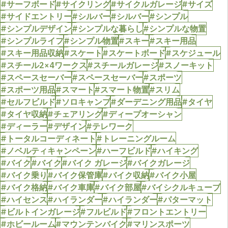
#サーフボード
#サイクリング
#サイクルガレージ
#サイズ
#サイドエントリー
#シルバー
#シルバー
#シンプル
#シンプルデザイン
#シンプルな暮らし
#シンプルな物置
#シンプルライフ
#シンプル物置
#スキー
#スキー用品
#スキー用品収納
#スケート
#スケートボード
#スケジュール
#スチール2×4ワークス
#スチールガレージ
#スノーキット
#スペースセーバー
#スペースセーバー
#スポーツ
#スポーツ用品
#スマート
#スマート物置
#スリム
#セルフビルド
#ソロキャンプ
#ダーデニング用品
#タイヤ
#タイヤ収納
#チェアリング
#ディープオーシャン
#ディーラー
#デザイン
#テレワーク
#トータルコーディネート
#トレーニングルーム
#ノベルティキャンペーン
#ハーフビルド
#ハイキング
#バイク
#バイク
#バイク ガレージ
#バイクガレージ
#バイク乗り
#バイク保管庫
#バイク収納
#バイク小屋
#バイク格納
#バイク車庫
#バイク部屋
#バイシクルキューブ
#ハイセンス
#ハイランダー
#ハイランダー
#パターマット
#ビルトインガレージ
#フルビルド
#フロントエントリー
#ホビールーム
#マウンテンバイク
#マリンスポーツ