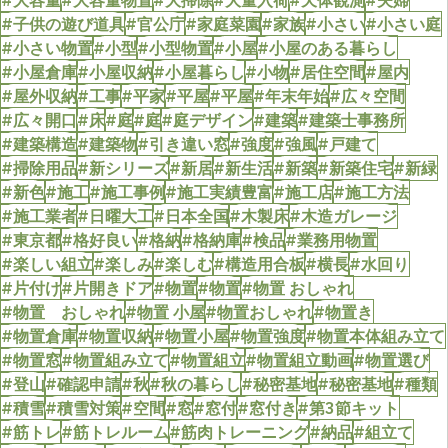
#子供の遊び道具
#官公庁
#家庭菜園
#家族
#小さい
#小さい庭
#小さい物置
#小型
#小型物置
#小屋
#小屋のある暮らし
#小屋倉庫
#小屋収納
#小屋暮らし
#小物
#居住空間
#屋内
#屋外収納
#工事
#平家
#平屋
#平屋
#年末年始
#広々空間
#広々開口
#床
#庭
#庭
#庭デザイン
#建築
#建築士事務所
#建築構造
#建築物
#引き違い窓
#強度
#強風
#戸建て
#掃除用品
#新シリーズ
#新居
#新生活
#新築
#新築住宅
#新緑
#新色
#施工
#施工事例
#施工実績豊富
#施工店
#施工方法
#施工業者
#日曜大工
#日本全国
#木製床
#木造ガレージ
#東京都
#格好良い
#格納
#格納庫
#検品
#業務用物置
#楽しい組立
#楽しみ
#楽しむ
#構造用合板
#横長
#水回り
#片付け
#片開きドア
#物置
#物置
#物置 おしゃれ
#物置 おしゃれ
#物置 小屋
#物置おしゃれ
#物置き
#物置倉庫
#物置収納
#物置小屋
#物置強度
#物置本体組み立て
#物置窓
#物置組み立て
#物置組立
#物置組立動画
#物置選び
#登山
#確認申請
#秋
#秋の暮らし
#秘密基地
#秘密基地
#種類
#積雪
#積雪対策
#空間
#窓
#窓付
#窓付き
#第3節キット
#筋トレ
#筋トレルーム
#筋肉トレーニング
#納品
#組立て