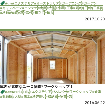
#diy
#エクステリア
#オーストラリア
#ガーデニング
#ガーデン
#キャンペーン
#コンテナ
#倉庫
#大型
#小屋
#工事
#庭
#施工
#施工事例
#格納
#物置
#窓
#窓付
#組立て
#輸入
2017.10.20
庫内が素敵なユーロ物置®ワークショップ！
#2×4works
#diy
#エクステリア
#シルバー
#ワークショップ
#倉庫
#収納庫
#大型
#施工
#格好良い
#格納庫
#物置
#窓
2016.06.22