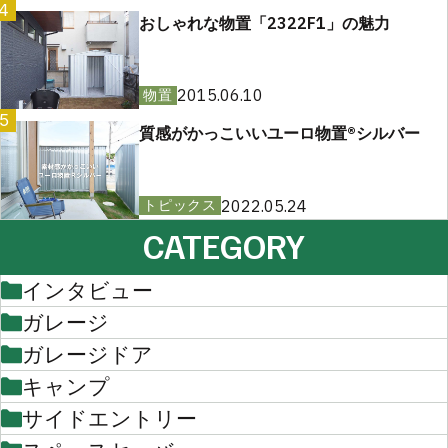
4
おしゃれな物置「2322F1」の魅力
2015.06.10
物置
5
質感がかっこいいユーロ物置®︎シルバー
2022.05.24
トピックス
CATEGORY
インタビュー
ガレージ
ガレージドア
キャンプ
サイドエントリー