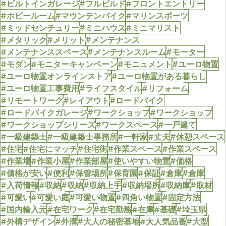
#ビルトインガレージ
#フルビルド
#フロントエントリー
#ホビールーム
#マウンテンバイク
#マリンスポーツ
#ミッドセンチュリー
#ミニハウス
#ミニマリスト
#メタリック
#メリット
#メンテナンス
#メンテナンススペース
#メンテナンスルーム
#モーター
#モダン
#モニターキャンペーン
#モニュメント
#ユーロ物置
#ユーロ物置オンラインストア
#ユーロ物置がある暮らし
#ユーロ物置工事費用
#ライフスタイル
#リフォーム
#リモートワーク
#レイアウト
#ロードバイク
#ロードバイクガレージ
#ワークショップ
#ワークショップ
#ワークショップシリーズ
#ワークスペース
#一戸建て
#一級建築士
#一級建築士事務所
#一軒家
#丈夫
#休憩スペース
#住宅
#住宅にマッチ
#住宅街
#作業スペース
#作業スペース
#作業場
#作業小屋
#作業部屋
#使いやすい物置
#価格
#価格が安い
#便利
#保管場所
#保育園
#保証
#倉庫
#倉庫
#入荷情報
#収納
#収納
#収納上手
#収納場所
#収納庫
#取材
#可愛い
#可愛い庭
#可愛い物置
#四角い物置
#固定方法
#国内輸入元
#在宅ワーク
#在宅勤務
#在庫
#基礎
#埼玉県
#外構デザイン
#外溝
#大人の秘密基地
#大人気品番
#大型