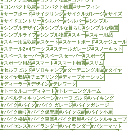
#コンパクト収納
#コンパクト物置
#サーフィン
#サーフボード
#サイクリング
#サイクルガレージ
#サイズ
#サイドエントリー
#シルバー
#シルバー
#シンプル
#シンプルデザイン
#シンプルな暮らし
#シンプルな物置
#シンプルライフ
#シンプル物置
#スキー
#スキー用品
#スキー用品収納
#スケート
#スケートボード
#スケジュール
#スチール2×4ワークス
#スチールガレージ
#スノーキット
#スペースセーバー
#スペースセーバー
#スポーツ
#スポーツ用品
#スマート
#スマート物置
#スリム
#セルフビルド
#ソロキャンプ
#ダーデニング用品
#タイヤ
#タイヤ収納
#チェアリング
#ディープオーシャン
#ディーラー
#デザイン
#テレワーク
#トータルコーディネート
#トレーニングルーム
#ノベルティキャンペーン
#ハーフビルド
#ハイキング
#バイク
#バイク
#バイク ガレージ
#バイクガレージ
#バイク乗り
#バイク保管庫
#バイク収納
#バイク小屋
#バイク格納
#バイク車庫
#バイク部屋
#バイシクルキューブ
#ハイセンス
#ハイランダー
#ハイランダー
#パターマット