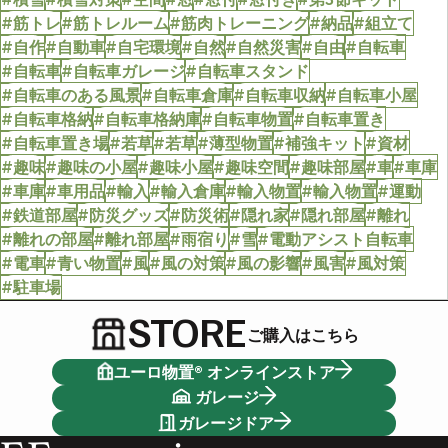
#筋トレ
#筋トレルーム
#筋肉トレーニング
#納品
#組立て
#自作
#自動車
#自宅環境
#自然
#自然災害
#自由
#自転車
#自転車
#自転車ガレージ
#自転車スタンド
#自転車のある風景
#自転車倉庫
#自転車収納
#自転車小屋
#自転車格納
#自転車格納庫
#自転車物置
#自転車置き
#自転車置き場
#若草
#若草
#薄型物置
#補強キット
#資材
#趣味
#趣味の小屋
#趣味小屋
#趣味空間
#趣味部屋
#車
#車庫
#車庫
#車用品
#輸入
#輸入倉庫
#輸入物置
#輸入物置
#運動
#鉄道部屋
#防災グッズ
#防災術
#隠れ家
#隠れ部屋
#離れ
#離れの部屋
#離れ部屋
#雨宿り
#雪
#電動アシスト自転車
#電車
#青い物置
#風
#風の対策
#風の影響
#風害
#風対策
#駐車場
STORE
ご購入はこちら
ユーロ物置® オンラインストア
ガレージ
ガレージドア