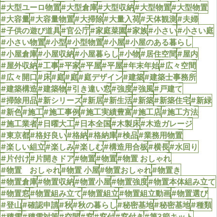
#大型ユーロ物置
#大型倉庫
#大型収納
#大型物置
#大型物置
#大容量
#大容量物置
#大掃除
#大量入荷
#天体観測
#夫婦
#子供の遊び道具
#官公庁
#家庭菜園
#家族
#小さい
#小さい庭
#小さい物置
#小型
#小型物置
#小屋
#小屋のある暮らし
#小屋倉庫
#小屋収納
#小屋暮らし
#小物
#居住空間
#屋内
#屋外収納
#工事
#平家
#平屋
#平屋
#年末年始
#広々空間
#広々開口
#床
#庭
#庭
#庭デザイン
#建築
#建築士事務所
#建築構造
#建築物
#引き違い窓
#強度
#強風
#戸建て
#掃除用品
#新シリーズ
#新居
#新生活
#新築
#新築住宅
#新緑
#新色
#施工
#施工事例
#施工実績豊富
#施工店
#施工方法
#施工業者
#日曜大工
#日本全国
#木製床
#木造ガレージ
#東京都
#格好良い
#格納
#格納庫
#検品
#業務用物置
#楽しい組立
#楽しみ
#楽しむ
#構造用合板
#横長
#水回り
#片付け
#片開きドア
#物置
#物置
#物置 おしゃれ
#物置 おしゃれ
#物置 小屋
#物置おしゃれ
#物置き
#物置倉庫
#物置収納
#物置小屋
#物置強度
#物置本体組み立て
#物置窓
#物置組み立て
#物置組立
#物置組立動画
#物置選び
#登山
#確認申請
#秋
#秋の暮らし
#秘密基地
#秘密基地
#種類
#積雪
#積雪対策
#空間
#窓
#窓付
#窓付き
#第3節キット