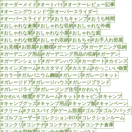
#オーダーメイド
#オートバイ
#オーナーレビュー記事
#オーニングウィンドウ
#オーバースライダー
#オーバースライドドア
#おうちキャンプ
#おうち時間
#おしゃれな倉庫
#おしゃれな収納
#おしゃれな外構
#おしゃれな家
#おしゃれな小屋
#おしゃれな庭
#おしゃれな物置
#おしゃれ収納
#おもちゃ
#お手入れ部屋
#お見積
#お部屋
#お雛様
#ガーデニング
#ガーデニング収納
#ガーデニング用品
#ガーデニング用品の収納
#ガーデン
#ガーデンシェッド
#ガーデンハウス
#カーポート
#カインズ
#カインズホーム
#カスタマイズ
#カスタム
#かっこいい物置
#カラー
#ガルバニウム鋼板
#ガレージ
#ガレージキット
#ガレージドア
#ガレージハウス
#ガレージブランド
#ガレージライフ
#ガレージング住宅
#かわいい
#かわいい物置
#ギアルーム
#キット
#キャビン
#キャンプ
#キャンプグッズ
#キャンプ用品
#キャンプ飯
#キャンペーン
#クリーム
#クロスバイク
#ゲーム部屋
#ゴルフ
#ゴルフバック
#ゴルフユーザー
#コレクションBOX
#コレクションルーム
#コンクリ
#コンテナ
#コンテナハウス
#コンテナ倉庫
#コンテナ型物置
#コンテナ物置
#コンパクト