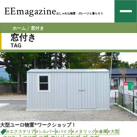
EEmagazine
おしゃれな物置・ガレージと暮らそう
ホーム
窓付き
窓付き
TAG
大型ユーロ物置®ワークショップ！
#エクステリア
#シルバー
#バイク
#メタリック
#倉庫
#大型