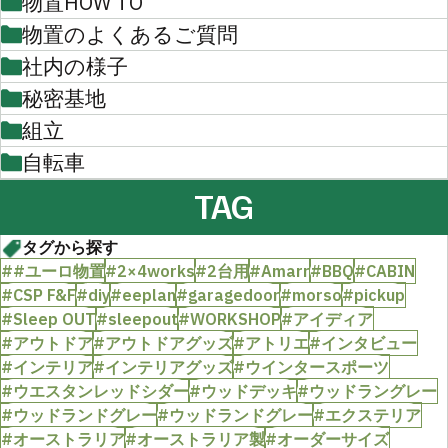
物置HOW TO
物置のよくあるご質問
社内の様子
秘密基地
組立
自転車
TAG
タグから探す
##ユーロ物置
#2×4works
#2台用
#Amarr
#BBQ
#CABIN
#CSP F&F
#diy
#eeplan
#garagedoor
#morso
#pickup
#Sleep OUT
#sleepout
#WORKSHOP
#アイディア
#アウトドア
#アウトドアグッズ
#アトリエ
#インタビュー
#インテリア
#インテリアグッズ
#ウインタースポーツ
#ウエスタンレッドシダー
#ウッドデッキ
#ウッドラングレー
#ウッドランドグレー
#ウッドランドグレー
#エクステリア
#オーストラリア
#オーストラリア製
#オーダーサイズ