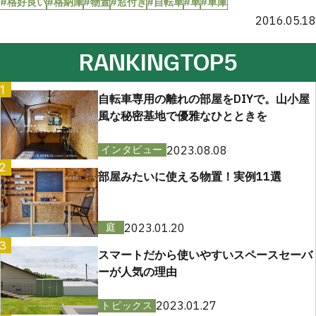
#格好良い
#格納庫
#物置
#窓付き
#自転車
#車
#車庫
2016.05.18
RANKING
TOP5
1
自転車専用の離れの部屋をDIYで。山小屋
風な秘密基地で優雅なひとときを
2023.08.08
インタビュー
2
部屋みたいに使える物置！実例11選
2023.01.20
庭
3
スマートだから使いやすいスペースセーバ
ーが人気の理由
2023.01.27
トピックス