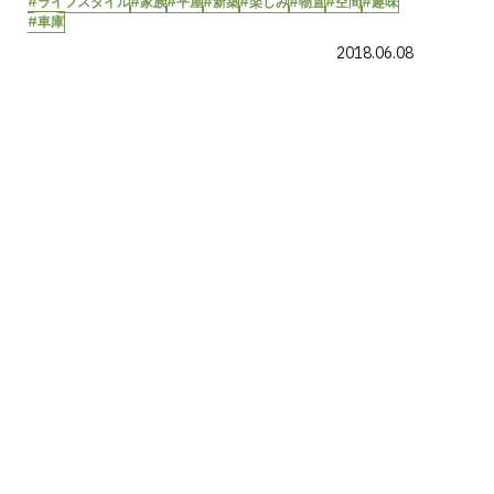
#ライフスタイル
#家族
#平屋
#新築
#楽しみ
#物置
#空間
#趣味
#車庫
2018.06.08