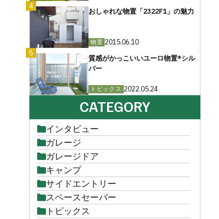
4
おしゃれな物置「2322F1」の魅力
2015.06.10
物置
5
質感がかっこいいユーロ物置®︎シル
バー
2022.05.24
トピックス
CATEGORY
インタビュー
ガレージ
ガレージドア
キャンプ
サイドエントリー
スペースセーバー
トピックス