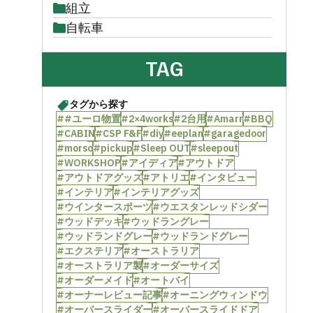
組立
自転車
TAG
タグから探す
##ユーロ物置
#2×4works
#2台用
#Amarr
#BBQ
#CABIN
#CSP F&F
#diy
#eeplan
#garagedoor
#morso
#pickup
#Sleep OUT
#sleepout
#WORKSHOP
#アイディア
#アウトドア
#アウトドアグッズ
#アトリエ
#インタビュー
#インテリア
#インテリアグッズ
#ウインタースポーツ
#ウエスタンレッドシダー
#ウッドデッキ
#ウッドラングレー
#ウッドランドグレー
#ウッドランドグレー
#エクステリア
#オーストラリア
#オーストラリア製
#オーダーサイズ
#オーダーメイド
#オートバイ
#オーナーレビュー記事
#オーニングウィンドウ
#オーバースライダー
#オーバースライドドア