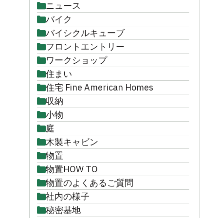
ニュース
バイク
バイシクルキューブ
フロントエントリー
ワークショップ
住まい
住宅 Fine American Homes
収納
小物
庭
木製キャビン
物置
物置HOW TO
物置のよくあるご質問
社内の様子
秘密基地