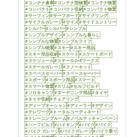
#コンテナ倉庫
#コンテナ型物置
#コンテナ物置
#コンパクト
#コンパクト収納
#コンパクト物置
#サーフィン
#サーフボード
#サイクリング
#サイクルガレージ
#サイズ
#サイドエントリー
#シルバー
#シルバー
#シンプル
#シンプルデザイン
#シンプルな暮らし
#シンプルな物置
#シンプルライフ
#シンプル物置
#スキー
#スキー用品
#スキー用品収納
#スケート
#スケートボード
#スケジュール
#スチール2×4ワークス
#スチールガレージ
#スノーキット
#スペースセーバー
#スペースセーバー
#スポーツ
#スポーツ用品
#スマート
#スマート物置
#スリム
#セルフビルド
#ソロキャンプ
#ダーデニング用品
#タイヤ
#タイヤ収納
#チェアリング
#ディープオーシャン
#ディーラー
#デザイン
#テレワーク
#トータルコーディネート
#トレーニングルーム
#ノベルティキャンペーン
#ハーフビルド
#ハイキング
#バイク
#バイク
#バイク ガレージ
#バイクガレージ
#バイク乗り