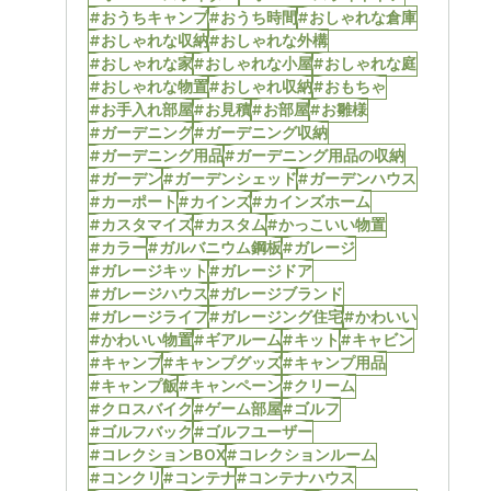
#おうちキャンプ
#おうち時間
#おしゃれな倉庫
#おしゃれな収納
#おしゃれな外構
#おしゃれな家
#おしゃれな小屋
#おしゃれな庭
#おしゃれな物置
#おしゃれ収納
#おもちゃ
#お手入れ部屋
#お見積
#お部屋
#お雛様
#ガーデニング
#ガーデニング収納
#ガーデニング用品
#ガーデニング用品の収納
#ガーデン
#ガーデンシェッド
#ガーデンハウス
#カーポート
#カインズ
#カインズホーム
#カスタマイズ
#カスタム
#かっこいい物置
#カラー
#ガルバニウム鋼板
#ガレージ
#ガレージキット
#ガレージドア
#ガレージハウス
#ガレージブランド
#ガレージライフ
#ガレージング住宅
#かわいい
#かわいい物置
#ギアルーム
#キット
#キャビン
#キャンプ
#キャンプグッズ
#キャンプ用品
#キャンプ飯
#キャンペーン
#クリーム
#クロスバイク
#ゲーム部屋
#ゴルフ
#ゴルフバック
#ゴルフユーザー
#コレクションBOX
#コレクションルーム
#コンクリ
#コンテナ
#コンテナハウス