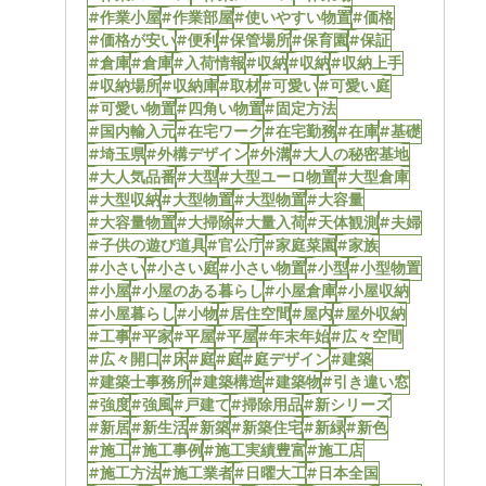
#作業小屋
#作業部屋
#使いやすい物置
#価格
#価格が安い
#便利
#保管場所
#保育園
#保証
#倉庫
#倉庫
#入荷情報
#収納
#収納
#収納上手
#収納場所
#収納庫
#取材
#可愛い
#可愛い庭
#可愛い物置
#四角い物置
#固定方法
#国内輸入元
#在宅ワーク
#在宅勤務
#在庫
#基礎
#埼玉県
#外構デザイン
#外溝
#大人の秘密基地
#大人気品番
#大型
#大型ユーロ物置
#大型倉庫
#大型収納
#大型物置
#大型物置
#大容量
#大容量物置
#大掃除
#大量入荷
#天体観測
#夫婦
#子供の遊び道具
#官公庁
#家庭菜園
#家族
#小さい
#小さい庭
#小さい物置
#小型
#小型物置
#小屋
#小屋のある暮らし
#小屋倉庫
#小屋収納
#小屋暮らし
#小物
#居住空間
#屋内
#屋外収納
#工事
#平家
#平屋
#平屋
#年末年始
#広々空間
#広々開口
#床
#庭
#庭
#庭デザイン
#建築
#建築士事務所
#建築構造
#建築物
#引き違い窓
#強度
#強風
#戸建て
#掃除用品
#新シリーズ
#新居
#新生活
#新築
#新築住宅
#新緑
#新色
#施工
#施工事例
#施工実績豊富
#施工店
#施工方法
#施工業者
#日曜大工
#日本全国