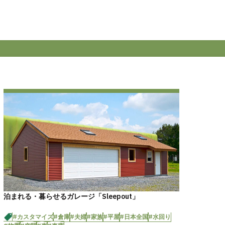
泊まれる・暮らせるガレージ「Sleepout」
#カスタマイズ
#倉庫
#夫婦
#家族
#平屋
#日本全国
#水回り