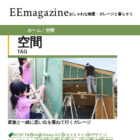
EEmagazine
おしゃれな物置・ガレージと暮らそう
ホーム
空間
空間
TAG
家族と一緒に思い出を重ねて行くガレージ
#CSP F&F
#diy
#Sleep OUT
#カスタマイズ
#デザイン