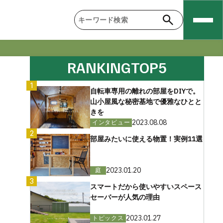
RANKING
TOP5
1
自転車専用の離れの部屋をDIYで。
山小屋風な秘密基地で優雅なひとと
きを
2023.08.08
インタビュー
2
部屋みたいに使える物置！実例11選
2023.01.20
庭
3
スマートだから使いやすいスペース
セーバーが人気の理由
2023.01.27
トピックス