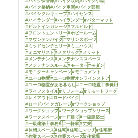
#バイク保管庫
#バイク収納
#バイク小屋
#バイク格納
#バイク車庫
#バイク部屋
#バイシクルキューブ
#ハイセンス
#ハイランダー
#ハイランダー
#パターマット
#ビルトインガレージ
#フルビルド
#フロントエントリー
#ホビールーム
#マウンテンバイク
#マリンスポーツ
#ミッドセンチュリー
#ミニハウス
#ミニマリスト
#メタリック
#メリット
#メンテナンス
#メンテナンススペース
#メンテナンスルーム
#モーター
#モダン
#モニターキャンペーン
#モニュメント
#ユーロ物置
#ユーロ物置オンラインストア
#ユーロ物置がある暮らし
#ユーロ物置工事費用
#ライフスタイル
#リフォーム
#リモートワーク
#レイアウト
#ロードバイク
#ロードバイクガレージ
#ワークショップ
#ワークショップ
#ワークショップシリーズ
#ワークスペース
#一戸建て
#一級建築士
#一級建築士事務所
#一軒家
#丈夫
#休憩スペース
#住宅
#住宅にマッチ
#住宅街
#作業スペース
#作業スペース
#作業場