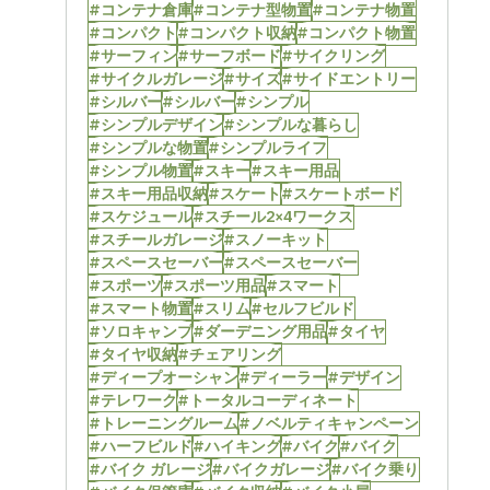
#コンテナ倉庫
#コンテナ型物置
#コンテナ物置
#コンパクト
#コンパクト収納
#コンパクト物置
#サーフィン
#サーフボード
#サイクリング
#サイクルガレージ
#サイズ
#サイドエントリー
#シルバー
#シルバー
#シンプル
#シンプルデザイン
#シンプルな暮らし
#シンプルな物置
#シンプルライフ
#シンプル物置
#スキー
#スキー用品
#スキー用品収納
#スケート
#スケートボード
#スケジュール
#スチール2×4ワークス
#スチールガレージ
#スノーキット
#スペースセーバー
#スペースセーバー
#スポーツ
#スポーツ用品
#スマート
#スマート物置
#スリム
#セルフビルド
#ソロキャンプ
#ダーデニング用品
#タイヤ
#タイヤ収納
#チェアリング
#ディープオーシャン
#ディーラー
#デザイン
#テレワーク
#トータルコーディネート
#トレーニングルーム
#ノベルティキャンペーン
#ハーフビルド
#ハイキング
#バイク
#バイク
#バイク ガレージ
#バイクガレージ
#バイク乗り