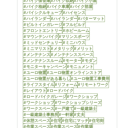
#バイク保管庫
#バイク収納
#バイク小屋
#バイク格納
#バイク車庫
#バイク部屋
#バイシクルキューブ
#ハイセンス
#ハイランダー
#ハイランダー
#パターマット
#ビルトインガレージ
#フルビルド
#フロントエントリー
#ホビールーム
#マウンテンバイク
#マリンスポーツ
#ミッドセンチュリー
#ミニハウス
#ミニマリスト
#メタリック
#メリット
#メンテナンス
#メンテナンススペース
#メンテナンスルーム
#モーター
#モダン
#モニターキャンペーン
#モニュメント
#ユーロ物置
#ユーロ物置オンラインストア
#ユーロ物置がある暮らし
#ユーロ物置工事費用
#ライフスタイル
#リフォーム
#リモートワーク
#レイアウト
#ロードバイク
#ロードバイクガレージ
#ワークショップ
#ワークショップ
#ワークショップシリーズ
#ワークスペース
#一戸建て
#一級建築士
#一級建築士事務所
#一軒家
#丈夫
#休憩スペース
#住宅
#住宅にマッチ
#住宅街
#作業スペース
#作業スペース
#作業場