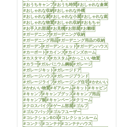
#おうちキャンプ
#おうち時間
#おしゃれな倉庫
#おしゃれな収納
#おしゃれな外構
#おしゃれな家
#おしゃれな小屋
#おしゃれな庭
#おしゃれな物置
#おしゃれ収納
#おもちゃ
#お手入れ部屋
#お見積
#お部屋
#お雛様
#ガーデニング
#ガーデニング収納
#ガーデニング用品
#ガーデニング用品の収納
#ガーデン
#ガーデンシェッド
#ガーデンハウス
#カーポート
#カインズ
#カインズホーム
#カスタマイズ
#カスタム
#かっこいい物置
#カラー
#ガルバニウム鋼板
#ガレージ
#ガレージキット
#ガレージドア
#ガレージハウス
#ガレージブランド
#ガレージライフ
#ガレージング住宅
#かわいい
#かわいい物置
#ギアルーム
#キット
#キャビン
#キャンプ
#キャンプグッズ
#キャンプ用品
#キャンプ飯
#キャンペーン
#クリーム
#クロスバイク
#ゲーム部屋
#ゴルフ
#ゴルフバック
#ゴルフユーザー
#コレクションBOX
#コレクションルーム
#コンクリ
#コンテナ
#コンテナハウス