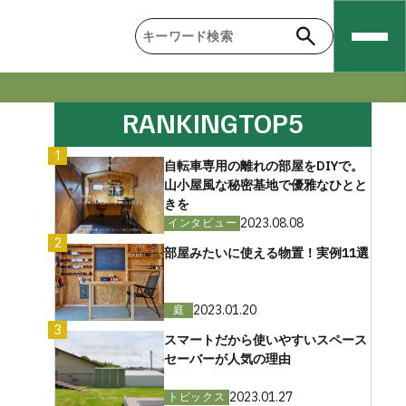
RANKING
TOP5
1
自転車専用の離れの部屋をDIYで。
山小屋風な秘密基地で優雅なひとと
きを
2023.08.08
インタビュー
2
部屋みたいに使える物置！実例11選
2023.01.20
庭
3
スマートだから使いやすいスペース
セーバーが人気の理由
2023.01.27
トピックス