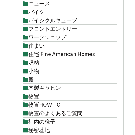
ニュース
バイク
バイシクルキューブ
フロントエントリー
ワークショップ
住まい
住宅 Fine American Homes
収納
小物
庭
木製キャビン
物置
物置HOW TO
物置のよくあるご質問
社内の様子
秘密基地