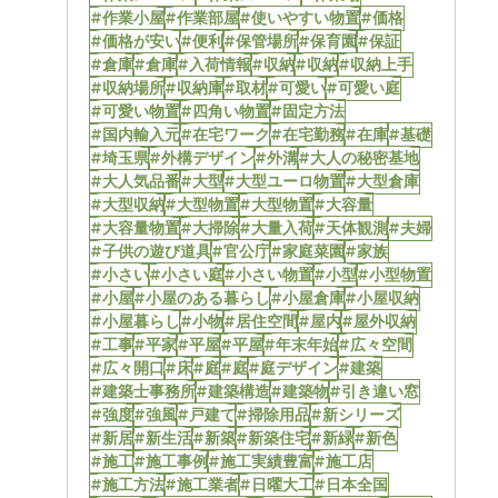
#作業小屋
#作業部屋
#使いやすい物置
#価格
#価格が安い
#便利
#保管場所
#保育園
#保証
#倉庫
#倉庫
#入荷情報
#収納
#収納
#収納上手
#収納場所
#収納庫
#取材
#可愛い
#可愛い庭
#可愛い物置
#四角い物置
#固定方法
#国内輸入元
#在宅ワーク
#在宅勤務
#在庫
#基礎
#埼玉県
#外構デザイン
#外溝
#大人の秘密基地
#大人気品番
#大型
#大型ユーロ物置
#大型倉庫
#大型収納
#大型物置
#大型物置
#大容量
#大容量物置
#大掃除
#大量入荷
#天体観測
#夫婦
#子供の遊び道具
#官公庁
#家庭菜園
#家族
#小さい
#小さい庭
#小さい物置
#小型
#小型物置
#小屋
#小屋のある暮らし
#小屋倉庫
#小屋収納
#小屋暮らし
#小物
#居住空間
#屋内
#屋外収納
#工事
#平家
#平屋
#平屋
#年末年始
#広々空間
#広々開口
#床
#庭
#庭
#庭デザイン
#建築
#建築士事務所
#建築構造
#建築物
#引き違い窓
#強度
#強風
#戸建て
#掃除用品
#新シリーズ
#新居
#新生活
#新築
#新築住宅
#新緑
#新色
#施工
#施工事例
#施工実績豊富
#施工店
#施工方法
#施工業者
#日曜大工
#日本全国