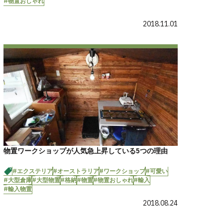
#物置おしゃれ
2018.11.01
物置ワークショップが人気急上昇している5つの理由
#エクステリア
#オーストラリア
#ワークショップ
#可愛い
#大型倉庫
#大型物置
#格納
#物置
#物置おしゃれ
#輸入
#輸入物置
2018.08.24