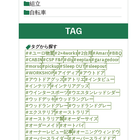
組立
自転車
TAG
タグから探す
##ユーロ物置
#2×4works
#2台用
#Amarr
#BBQ
#CABIN
#CSP F&F
#diy
#eeplan
#garagedoor
#morso
#pickup
#Sleep OUT
#sleepout
#WORKSHOP
#アイディア
#アウトドア
#アウトドアグッズ
#アトリエ
#インタビュー
#インテリア
#インテリアグッズ
#ウインタースポーツ
#ウエスタンレッドシダー
#ウッドデッキ
#ウッドラングレー
#ウッドランドグレー
#ウッドランドグレー
#エクステリア
#オーストラリア
#オーストラリア製
#オーダーサイズ
#オーダーメイド
#オートバイ
#オーナーレビュー記事
#オーニングウィンドウ
#オーバースライダー
#オーバースライドドア