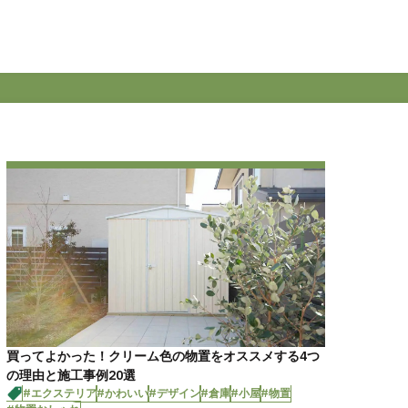
買ってよかった！クリーム色の物置をオススメする4つ
の理由と施工事例20選
#エクステリア
#かわいい
#デザイン
#倉庫
#小屋
#物置