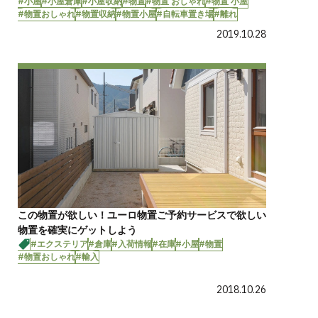
#小屋
#小屋倉庫
#小屋収納
#物置
#物置 おしゃれ
#物置 小屋
#物置おしゃれ
#物置収納
#物置小屋
#自転車置き場
#離れ
2019.10.28
この物置が欲しい！ユーロ物置ご予約サービスで欲しい
物置を確実にゲットしよう
#エクステリア
#倉庫
#入荷情報
#在庫
#小屋
#物置
#物置おしゃれ
#輸入
2018.10.26