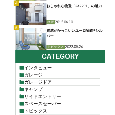
4
おしゃれな物置「2322F1」の魅力
2015.06.10
物置
5
質感がかっこいいユーロ物置®︎シル
バー
2022.05.24
トピックス
CATEGORY
インタビュー
ガレージ
ガレージドア
キャンプ
サイドエントリー
スペースセーバー
トピックス