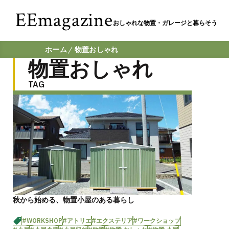
EEmagazine
おしゃれな物置・ガレージと暮らそう
ホーム
物置おしゃれ
物置おしゃれ
TAG
秋から始める、物置小屋のある暮らし
#WORKSHOP
#アトリエ
#エクステリア
#ワークショップ