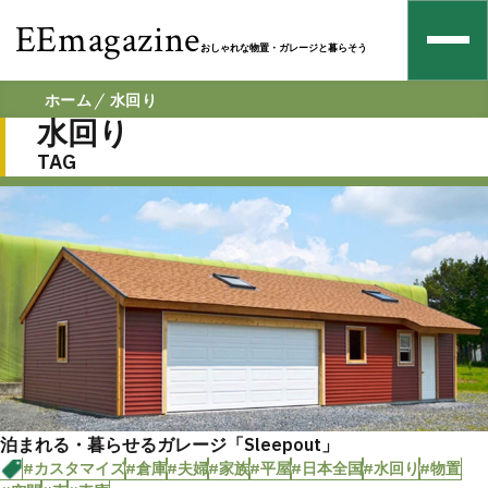
EEmagazine
おしゃれな物置・ガレージと暮らそう
ホーム
水回り
水回り
TAG
泊まれる・暮らせるガレージ「Sleepout」
#カスタマイズ
#倉庫
#夫婦
#家族
#平屋
#日本全国
#水回り
#物置