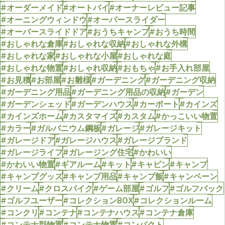
#オーダーメイド
#オートバイ
#オーナーレビュー記事
#オーニングウィンドウ
#オーバースライダー
#オーバースライドドア
#おうちキャンプ
#おうち時間
#おしゃれな倉庫
#おしゃれな収納
#おしゃれな外構
#おしゃれな家
#おしゃれな小屋
#おしゃれな庭
#おしゃれな物置
#おしゃれ収納
#おもちゃ
#お手入れ部屋
#お見積
#お部屋
#お雛様
#ガーデニング
#ガーデニング収納
#ガーデニング用品
#ガーデニング用品の収納
#ガーデン
#ガーデンシェッド
#ガーデンハウス
#カーポート
#カインズ
#カインズホーム
#カスタマイズ
#カスタム
#かっこいい物置
#カラー
#ガルバニウム鋼板
#ガレージ
#ガレージキット
#ガレージドア
#ガレージハウス
#ガレージブランド
#ガレージライフ
#ガレージング住宅
#かわいい
#かわいい物置
#ギアルーム
#キット
#キャビン
#キャンプ
#キャンプグッズ
#キャンプ用品
#キャンプ飯
#キャンペーン
#クリーム
#クロスバイク
#ゲーム部屋
#ゴルフ
#ゴルフバック
#ゴルフユーザー
#コレクションBOX
#コレクションルーム
#コンクリ
#コンテナ
#コンテナハウス
#コンテナ倉庫
#コンテナ型物置
#コンテナ物置
#コンパクト