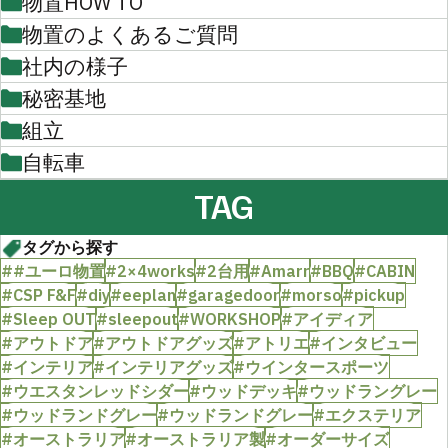
物置HOW TO
物置のよくあるご質問
社内の様子
秘密基地
組立
自転車
TAG
タグから探す
##ユーロ物置
#2×4works
#2台用
#Amarr
#BBQ
#CABIN
#CSP F&F
#diy
#eeplan
#garagedoor
#morso
#pickup
#Sleep OUT
#sleepout
#WORKSHOP
#アイディア
#アウトドア
#アウトドアグッズ
#アトリエ
#インタビュー
#インテリア
#インテリアグッズ
#ウインタースポーツ
#ウエスタンレッドシダー
#ウッドデッキ
#ウッドラングレー
#ウッドランドグレー
#ウッドランドグレー
#エクステリア
#オーストラリア
#オーストラリア製
#オーダーサイズ