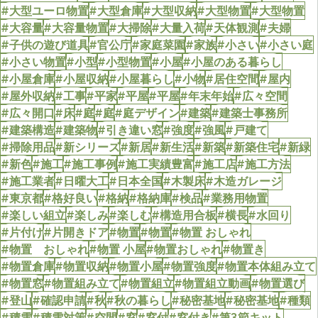
#大型ユーロ物置
#大型倉庫
#大型収納
#大型物置
#大型物置
#大容量
#大容量物置
#大掃除
#大量入荷
#天体観測
#夫婦
#子供の遊び道具
#官公庁
#家庭菜園
#家族
#小さい
#小さい庭
#小さい物置
#小型
#小型物置
#小屋
#小屋のある暮らし
#小屋倉庫
#小屋収納
#小屋暮らし
#小物
#居住空間
#屋内
#屋外収納
#工事
#平家
#平屋
#平屋
#年末年始
#広々空間
#広々開口
#床
#庭
#庭
#庭デザイン
#建築
#建築士事務所
#建築構造
#建築物
#引き違い窓
#強度
#強風
#戸建て
#掃除用品
#新シリーズ
#新居
#新生活
#新築
#新築住宅
#新緑
#新色
#施工
#施工事例
#施工実績豊富
#施工店
#施工方法
#施工業者
#日曜大工
#日本全国
#木製床
#木造ガレージ
#東京都
#格好良い
#格納
#格納庫
#検品
#業務用物置
#楽しい組立
#楽しみ
#楽しむ
#構造用合板
#横長
#水回り
#片付け
#片開きドア
#物置
#物置
#物置 おしゃれ
#物置 おしゃれ
#物置 小屋
#物置おしゃれ
#物置き
#物置倉庫
#物置収納
#物置小屋
#物置強度
#物置本体組み立て
#物置窓
#物置組み立て
#物置組立
#物置組立動画
#物置選び
#登山
#確認申請
#秋
#秋の暮らし
#秘密基地
#秘密基地
#種類
#積雪
#積雪対策
#空間
#窓
#窓付
#窓付き
#第3節キット