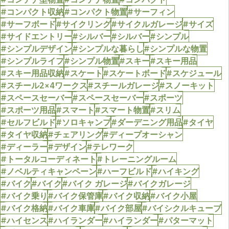
#コンパクト収納
#コンパクト物置
#サーフィン
#サーフボード
#サイクリング
#サイクルガレージ
#サイズ
#サイドエントリー
#シルバー
#シルバー
#シンプル
#シンプルデザイン
#シンプルな暮らし
#シンプルな物置
#シンプルライフ
#シンプル物置
#スキー
#スキー用品
#スキー用品収納
#スケート
#スケートボード
#スケジュール
#スチール2×4ワークス
#スチールガレージ
#スノーキット
#スペースセーバー
#スペースセーバー
#スポーツ
#スポーツ用品
#スマート
#スマート物置
#スリム
#セルフビルド
#ソロキャンプ
#ダーデニング用品
#タイヤ
#タイヤ収納
#チェアリング
#ディープオーシャン
#ディーラー
#デザイン
#テレワーク
#トータルコーディネート
#トレーニングルーム
#ノベルティキャンペーン
#ハーフビルド
#ハイキング
#バイク
#バイク
#バイク ガレージ
#バイクガレージ
#バイク乗り
#バイク保管庫
#バイク収納
#バイク小屋
#バイク格納
#バイク車庫
#バイク部屋
#バイシクルキューブ
#ハイセンス
#ハイランダー
#ハイランダー
#パターマット