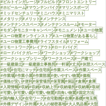
#ビルトインガレージ
#フルビルド
#フロントエントリー
#ホビールーム
#マウンテンバイク
#マリンスポーツ
#ミッドセンチュリー
#ミニハウス
#ミニマリスト
#メタリック
#メリット
#メンテナンス
#メンテナンススペース
#メンテナンスルーム
#モーター
#モダン
#モニターキャンペーン
#モニュメント
#ユーロ物置
#ユーロ物置オンラインストア
#ユーロ物置がある暮らし
#ユーロ物置工事費用
#ライフスタイル
#リフォーム
#リモートワーク
#レイアウト
#ロードバイク
#ロードバイクガレージ
#ワークショップ
#ワークショップ
#ワークショップシリーズ
#ワークスペース
#一戸建て
#一級建築士
#一級建築士事務所
#一軒家
#丈夫
#休憩スペース
#住宅
#住宅にマッチ
#住宅街
#作業スペース
#作業スペース
#作業場
#作業小屋
#作業部屋
#使いやすい物置
#価格
#価格が安い
#便利
#保管場所
#保育園
#保証
#倉庫
#倉庫
#入荷情報
#収納
#収納
#収納上手
#収納場所
#収納庫
#取材
#可愛い
#可愛い庭
#可愛い物置
#四角い物置
#固定方法
#国内輸入元
#在宅ワーク
#在宅勤務
#在庫
#基礎
#埼玉県
#外構デザイン
#外溝
#大人の秘密基地
#大人気品番
#大型