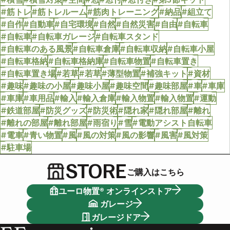
#筋トレ
#筋トレルーム
#筋肉トレーニング
#納品
#組立て
#自作
#自動車
#自宅環境
#自然
#自然災害
#自由
#自転車
#自転車
#自転車ガレージ
#自転車スタンド
#自転車のある風景
#自転車倉庫
#自転車収納
#自転車小屋
#自転車格納
#自転車格納庫
#自転車物置
#自転車置き
#自転車置き場
#若草
#若草
#薄型物置
#補強キット
#資材
#趣味
#趣味の小屋
#趣味小屋
#趣味空間
#趣味部屋
#車
#車庫
#車庫
#車用品
#輸入
#輸入倉庫
#輸入物置
#輸入物置
#運動
#鉄道部屋
#防災グッズ
#防災術
#隠れ家
#隠れ部屋
#離れ
#離れの部屋
#離れ部屋
#雨宿り
#雪
#電動アシスト自転車
#電車
#青い物置
#風
#風の対策
#風の影響
#風害
#風対策
#駐車場
STORE
ご購入はこちら
ユーロ物置® オンラインストア
ガレージ
ガレージドア