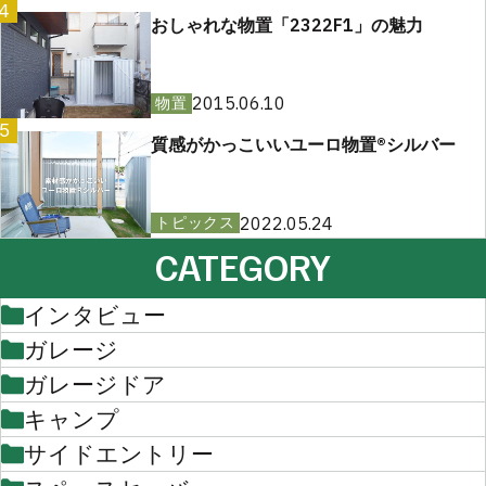
4
おしゃれな物置「2322F1」の魅力
2015.06.10
物置
5
質感がかっこいいユーロ物置®︎シルバー
2022.05.24
トピックス
CATEGORY
インタビュー
ガレージ
ガレージドア
キャンプ
サイドエントリー