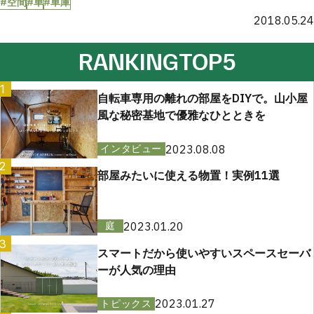
#空間
#車
#車庫
2018.05.24
RANKING
TOP5
1
自転車専用の離れの部屋をDIYで。山小屋
風な秘密基地で優雅なひとときを
2023.08.08
インタビュー
2
部屋みたいに使える物置！実例11選
2023.01.20
庭
3
スマートだから使いやすいスペースセーバ
ーが人気の理由
2023.01.27
トピックス