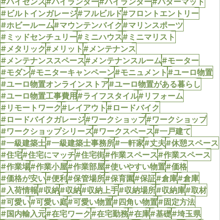
#ハイセンス
#ハイランダー
#ハイランダー
#パターマット
#ビルトインガレージ
#フルビルド
#フロントエントリー
#ホビールーム
#マウンテンバイク
#マリンスポーツ
#ミッドセンチュリー
#ミニハウス
#ミニマリスト
#メタリック
#メリット
#メンテナンス
#メンテナンススペース
#メンテナンスルーム
#モーター
#モダン
#モニターキャンペーン
#モニュメント
#ユーロ物置
#ユーロ物置オンラインストア
#ユーロ物置がある暮らし
#ユーロ物置工事費用
#ライフスタイル
#リフォーム
#リモートワーク
#レイアウト
#ロードバイク
#ロードバイクガレージ
#ワークショップ
#ワークショップ
#ワークショップシリーズ
#ワークスペース
#一戸建て
#一級建築士
#一級建築士事務所
#一軒家
#丈夫
#休憩スペース
#住宅
#住宅にマッチ
#住宅街
#作業スペース
#作業スペース
#作業場
#作業小屋
#作業部屋
#使いやすい物置
#価格
#価格が安い
#便利
#保管場所
#保育園
#保証
#倉庫
#倉庫
#入荷情報
#収納
#収納
#収納上手
#収納場所
#収納庫
#取材
#可愛い
#可愛い庭
#可愛い物置
#四角い物置
#固定方法
#国内輸入元
#在宅ワーク
#在宅勤務
#在庫
#基礎
#埼玉県