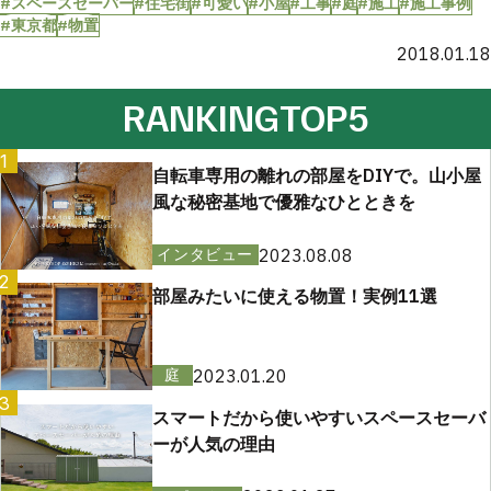
#スペースセーバー
#住宅街
#可愛い
#小屋
#工事
#庭
#施工
#施工事例
#東京都
#物置
2018.01.18
RANKING
TOP5
1
自転車専用の離れの部屋をDIYで。山小屋
風な秘密基地で優雅なひとときを
2023.08.08
インタビュー
2
部屋みたいに使える物置！実例11選
2023.01.20
庭
3
スマートだから使いやすいスペースセーバ
ーが人気の理由