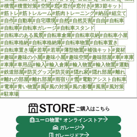
#積雪
#積雪対策
#空間
#窓
#窓付
#窓付き
#第3節キット
#筋トレ
#筋トレルーム
#筋肉トレーニング
#納品
#組立て
#自作
#自動車
#自宅環境
#自然
#自然災害
#自由
#自転車
#自転車
#自転車ガレージ
#自転車スタンド
#自転車のある風景
#自転車倉庫
#自転車収納
#自転車小屋
#自転車格納
#自転車格納庫
#自転車物置
#自転車置き
#自転車置き場
#若草
#若草
#薄型物置
#補強キット
#資材
#趣味
#趣味の小屋
#趣味小屋
#趣味空間
#趣味部屋
#車
#車庫
#車庫
#車用品
#輸入
#輸入倉庫
#輸入物置
#輸入物置
#運動
#鉄道部屋
#防災グッズ
#防災術
#隠れ家
#隠れ部屋
#離れ
#離れの部屋
#離れ部屋
#雨宿り
#雪
#電動アシスト自転車
#電車
#青い物置
#風
#風の対策
#風の影響
#風害
#風対策
#駐車場
STORE
ご購入はこちら
ユーロ物置® オンラインストア
ガレージ
ガレージドア