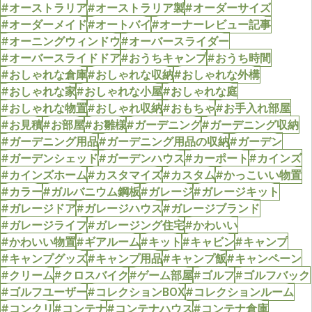
#オーストラリア
#オーストラリア製
#オーダーサイズ
#オーダーメイド
#オートバイ
#オーナーレビュー記事
#オーニングウィンドウ
#オーバースライダー
#オーバースライドドア
#おうちキャンプ
#おうち時間
#おしゃれな倉庫
#おしゃれな収納
#おしゃれな外構
#おしゃれな家
#おしゃれな小屋
#おしゃれな庭
#おしゃれな物置
#おしゃれ収納
#おもちゃ
#お手入れ部屋
#お見積
#お部屋
#お雛様
#ガーデニング
#ガーデニング収納
#ガーデニング用品
#ガーデニング用品の収納
#ガーデン
#ガーデンシェッド
#ガーデンハウス
#カーポート
#カインズ
#カインズホーム
#カスタマイズ
#カスタム
#かっこいい物置
#カラー
#ガルバニウム鋼板
#ガレージ
#ガレージキット
#ガレージドア
#ガレージハウス
#ガレージブランド
#ガレージライフ
#ガレージング住宅
#かわいい
#かわいい物置
#ギアルーム
#キット
#キャビン
#キャンプ
#キャンプグッズ
#キャンプ用品
#キャンプ飯
#キャンペーン
#クリーム
#クロスバイク
#ゲーム部屋
#ゴルフ
#ゴルフバック
#ゴルフユーザー
#コレクションBOX
#コレクションルーム
#コンクリ
#コンテナ
#コンテナハウス
#コンテナ倉庫