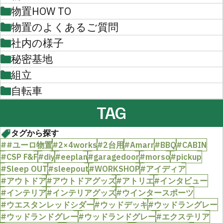
物置HOW TO
物置のよくあるご質問
社内の様子
秘密基地
組立
自転車
TAG
タグから探す
##ユーロ物置
#2×4works
#2台用
#Amarr
#BBQ
#CABIN
#CSP F&F
#diy
#eeplan
#garagedoor
#morso
#pickup
#Sleep OUT
#sleepout
#WORKSHOP
#アイディア
#アウトドア
#アウトドアグッズ
#アトリエ
#インタビュー
#インテリア
#インテリアグッズ
#ウインタースポーツ
#ウエスタンレッドシダー
#ウッドデッキ
#ウッドラングレー
#ウッドランドグレー
#ウッドランドグレー
#エクステリア