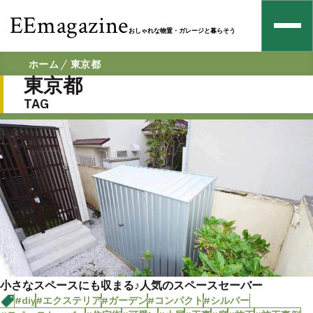
EEmagazine
おしゃれな物置・ガレージと暮らそう
ホーム
東京都
東京都
TAG
小さなスペースにも収まる♪人気のスペースセーバー
#diy
#エクステリア
#ガーデン
#コンパクト
#シルバー