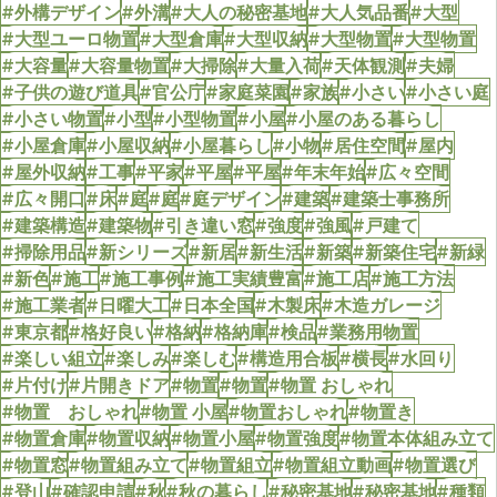
#外構デザイン
#外溝
#大人の秘密基地
#大人気品番
#大型
#大型ユーロ物置
#大型倉庫
#大型収納
#大型物置
#大型物置
#大容量
#大容量物置
#大掃除
#大量入荷
#天体観測
#夫婦
#子供の遊び道具
#官公庁
#家庭菜園
#家族
#小さい
#小さい庭
#小さい物置
#小型
#小型物置
#小屋
#小屋のある暮らし
#小屋倉庫
#小屋収納
#小屋暮らし
#小物
#居住空間
#屋内
#屋外収納
#工事
#平家
#平屋
#平屋
#年末年始
#広々空間
#広々開口
#床
#庭
#庭
#庭デザイン
#建築
#建築士事務所
#建築構造
#建築物
#引き違い窓
#強度
#強風
#戸建て
#掃除用品
#新シリーズ
#新居
#新生活
#新築
#新築住宅
#新緑
#新色
#施工
#施工事例
#施工実績豊富
#施工店
#施工方法
#施工業者
#日曜大工
#日本全国
#木製床
#木造ガレージ
#東京都
#格好良い
#格納
#格納庫
#検品
#業務用物置
#楽しい組立
#楽しみ
#楽しむ
#構造用合板
#横長
#水回り
#片付け
#片開きドア
#物置
#物置
#物置 おしゃれ
#物置 おしゃれ
#物置 小屋
#物置おしゃれ
#物置き
#物置倉庫
#物置収納
#物置小屋
#物置強度
#物置本体組み立て
#物置窓
#物置組み立て
#物置組立
#物置組立動画
#物置選び
#登山
#確認申請
#秋
#秋の暮らし
#秘密基地
#秘密基地
#種類