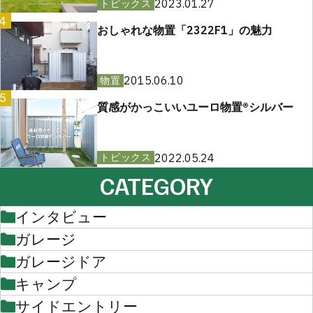
2023.01.27
トピックス
4
おしゃれな物置「2322F1」の魅力
2015.06.10
物置
5
質感がかっこいいユーロ物置®︎シルバー
2022.05.24
トピックス
CATEGORY
インタビュー
ガレージ
ガレージドア
キャンプ
サイドエントリー