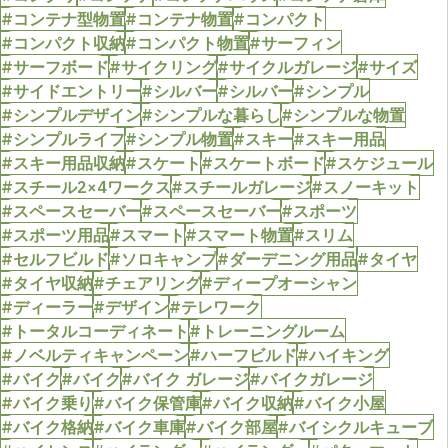
#コンテナ型物置
#コンテナ物置
#コンパクト
#コンパクト収納
#コンパクト物置
#サーフィン
#サーフボード
#サイクリング
#サイクルガレージ
#サイズ
#サイドエントリー
#シルバー
#シルバー
#シンプル
#シンプルデザイン
#シンプルな暮らし
#シンプルな物置
#シンプルライフ
#シンプル物置
#スキー
#スキー用品
#スキー用品収納
#スケート
#スケートボード
#スケジュール
#スチール2×4ワークス
#スチールガレージ
#スノーキット
#スペースセーバー
#スペースセーバー
#スポーツ
#スポーツ用品
#スマート
#スマート物置
#スリム
#セルフビルド
#ソロキャンプ
#ダーデニング用品
#タイヤ
#タイヤ収納
#チェアリング
#ディープオーシャン
#ディーラー
#デザイン
#テレワーク
#トータルコーディネート
#トレーニングルーム
#ノベルティキャンペーン
#ハーフビルド
#ハイキング
#バイク
#バイク
#バイク ガレージ
#バイクガレージ
#バイク乗り
#バイク保管庫
#バイク収納
#バイク小屋
#バイク格納
#バイク車庫
#バイク部屋
#バイシクルキューブ