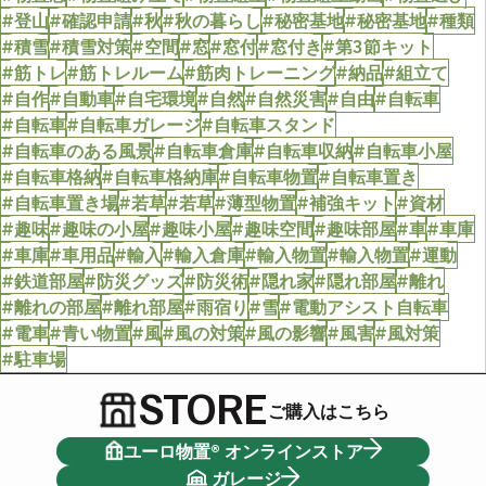
#登山
#確認申請
#秋
#秋の暮らし
#秘密基地
#秘密基地
#種類
#積雪
#積雪対策
#空間
#窓
#窓付
#窓付き
#第3節キット
#筋トレ
#筋トレルーム
#筋肉トレーニング
#納品
#組立て
#自作
#自動車
#自宅環境
#自然
#自然災害
#自由
#自転車
#自転車
#自転車ガレージ
#自転車スタンド
#自転車のある風景
#自転車倉庫
#自転車収納
#自転車小屋
#自転車格納
#自転車格納庫
#自転車物置
#自転車置き
#自転車置き場
#若草
#若草
#薄型物置
#補強キット
#資材
#趣味
#趣味の小屋
#趣味小屋
#趣味空間
#趣味部屋
#車
#車庫
#車庫
#車用品
#輸入
#輸入倉庫
#輸入物置
#輸入物置
#運動
#鉄道部屋
#防災グッズ
#防災術
#隠れ家
#隠れ部屋
#離れ
#離れの部屋
#離れ部屋
#雨宿り
#雪
#電動アシスト自転車
#電車
#青い物置
#風
#風の対策
#風の影響
#風害
#風対策
#駐車場
STORE
ご購入はこちら
ユーロ物置® オンラインストア
ガレージ