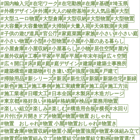
#国内輸入元
#在宅ワーク
#在宅勤務
#在庫
#基礎
#埼玉県
#外構デザイン
#外溝
#大人の秘密基地
#大人気品番
#大型
#大型ユーロ物置
#大型倉庫
#大型収納
#大型物置
#大型物置
#大容量
#大容量物置
#大掃除
#大量入荷
#天体観測
#夫婦
#子供の遊び道具
#官公庁
#家庭菜園
#家族
#小さい
#小さい庭
#小さい物置
#小型
#小型物置
#小屋
#小屋のある暮らし
#小屋倉庫
#小屋収納
#小屋暮らし
#小物
#居住空間
#屋内
#屋外収納
#工事
#平家
#平屋
#平屋
#年末年始
#広々空間
#広々開口
#床
#庭
#庭
#庭デザイン
#建築
#建築士事務所
#建築構造
#建築物
#引き違い窓
#強度
#強風
#戸建て
#掃除用品
#新シリーズ
#新居
#新生活
#新築
#新築住宅
#新緑
#新色
#施工
#施工事例
#施工実績豊富
#施工店
#施工方法
#施工業者
#日曜大工
#日本全国
#木製床
#木造ガレージ
#東京都
#格好良い
#格納
#格納庫
#検品
#業務用物置
#楽しい組立
#楽しみ
#楽しむ
#構造用合板
#横長
#水回り
#片付け
#片開きドア
#物置
#物置
#物置 おしゃれ
#物置 おしゃれ
#物置 小屋
#物置おしゃれ
#物置き
#物置倉庫
#物置収納
#物置小屋
#物置強度
#物置本体組み立て
#物置窓
#物置組み立て
#物置組立
#物置組立動画
#物置選び