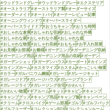
#ウッドランドグレー
#ウッドランドグレー
#エクステリア
#オーストラリア
#オーストラリア製
#オーダーサイズ
#オーダーメイド
#オートバイ
#オーナーレビュー記事
#オーニングウィンドウ
#オーバースライダー
#オーバースライドドア
#おうちキャンプ
#おうち時間
#おしゃれな倉庫
#おしゃれな収納
#おしゃれな外構
#おしゃれな家
#おしゃれな小屋
#おしゃれな庭
#おしゃれな物置
#おしゃれ収納
#おもちゃ
#お手入れ部屋
#お見積
#お部屋
#お雛様
#ガーデニング
#ガーデニング収納
#ガーデニング用品
#ガーデニング用品の収納
#ガーデン
#ガーデンシェッド
#ガーデンハウス
#カーポート
#カインズ
#カインズホーム
#カスタマイズ
#カスタム
#かっこいい物置
#カラー
#ガルバニウム鋼板
#ガレージ
#ガレージキット
#ガレージドア
#ガレージハウス
#ガレージブランド
#ガレージライフ
#ガレージング住宅
#かわいい
#かわいい物置
#ギアルーム
#キット
#キャビン
#キャンプ
#キャンプグッズ
#キャンプ用品
#キャンプ飯
#キャンペーン
#クリーム
#クロスバイク
#ゲーム部屋
#ゴルフ
#ゴルフバック
#ゴルフユーザー
#コレクションBOX
#コレクションルーム