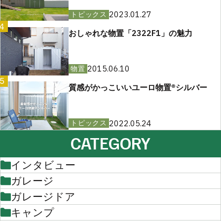
2023.01.27
トピックス
4
おしゃれな物置「2322F1」の魅力
2015.06.10
物置
5
質感がかっこいいユーロ物置®︎シルバー
2022.05.24
トピックス
CATEGORY
インタビュー
ガレージ
ガレージドア
キャンプ