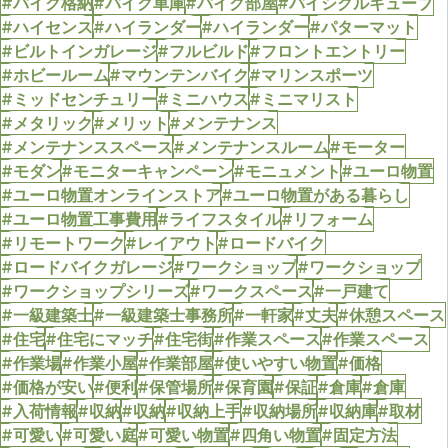
#バイク格納
#バイク車庫
#バイク部屋
#バイシクルキューブ
#ハイセンス
#ハイランダー
#ハイランダー
#パターマット
#ビルトインガレージ
#フルビルド
#フロントエントリー
#ホビールーム
#マウンテンバイク
#マリンスポーツ
#ミッドセンチュリー
#ミニハウス
#ミニマリスト
#メタリック
#メリット
#メンテナンス
#メンテナンススペース
#メンテナンスルーム
#モーター
#モダン
#モニターキャンペーン
#モニュメント
#ユーロ物置
#ユーロ物置オンラインストア
#ユーロ物置がある暮らし
#ユーロ物置工事費用
#ライフスタイル
#リフォーム
#リモートワーク
#レイアウト
#ロードバイク
#ロードバイクガレージ
#ワークショップ
#ワークショップ
#ワークショップシリーズ
#ワークスペース
#一戸建て
#一級建築士
#一級建築士事務所
#一軒家
#丈夫
#休憩スペース
#住宅
#住宅にマッチ
#住宅街
#作業スペース
#作業スペース
#作業場
#作業小屋
#作業部屋
#使いやすい物置
#価格
#価格が安い
#便利
#保管場所
#保育園
#保証
#倉庫
#倉庫
#入荷情報
#収納
#収納
#収納上手
#収納場所
#収納庫
#取材
#可愛い
#可愛い庭
#可愛い物置
#四角い物置
#固定方法