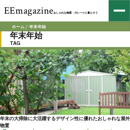
EEmagazine
おしゃれな物置・ガレージと暮らそう
ホーム
年末年始
年末年始
TAG
年末の大掃除に大活躍するデザイン性に優れたおしゃれな屋外
物置