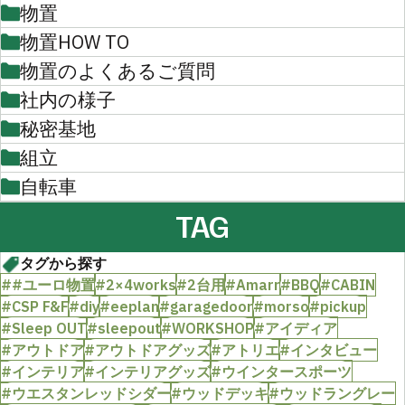
物置
物置HOW TO
物置のよくあるご質問
社内の様子
秘密基地
組立
自転車
TAG
タグから探す
##ユーロ物置
#2×4works
#2台用
#Amarr
#BBQ
#CABIN
#CSP F&F
#diy
#eeplan
#garagedoor
#morso
#pickup
#Sleep OUT
#sleepout
#WORKSHOP
#アイディア
#アウトドア
#アウトドアグッズ
#アトリエ
#インタビュー
#インテリア
#インテリアグッズ
#ウインタースポーツ
#ウエスタンレッドシダー
#ウッドデッキ
#ウッドラングレー