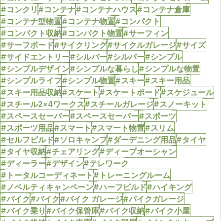
#コンクリ
#コンテナ
#コンテナハウス
#コンテナ倉庫
#コンテナ型物置
#コンテナ物置
#コンパクト
#コンパクト収納
#コンパクト物置
#サーフィン
#サーフボード
#サイクリング
#サイクルガレージ
#サイズ
#サイドエントリー
#シルバー
#シルバー
#シンプル
#シンプルデザイン
#シンプルな暮らし
#シンプルな物置
#シンプルライフ
#シンプル物置
#スキー
#スキー用品
#スキー用品収納
#スケート
#スケートボード
#スケジュール
#スチール2×4ワークス
#スチールガレージ
#スノーキット
#スペースセーバー
#スペースセーバー
#スポーツ
#スポーツ用品
#スマート
#スマート物置
#スリム
#セルフビルド
#ソロキャンプ
#ダーデニング用品
#タイヤ
#タイヤ収納
#チェアリング
#ディープオーシャン
#ディーラー
#デザイン
#テレワーク
#トータルコーディネート
#トレーニングルーム
#ノベルティキャンペーン
#ハーフビルド
#ハイキング
#バイク
#バイク
#バイク ガレージ
#バイクガレージ
#バイク乗り
#バイク保管庫
#バイク収納
#バイク小屋