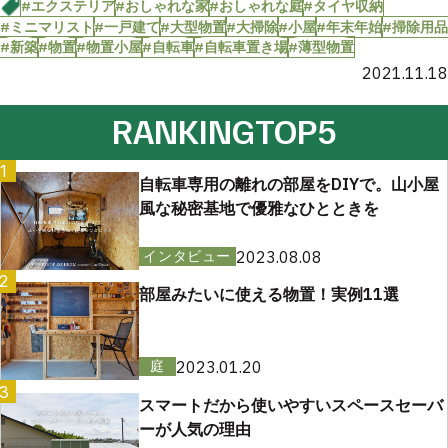
#エクステリア
#おしゃれな家
#おしゃれな庭
#タイヤ収納
#ミニマリスト
#一戸建て
#大型物置
#大掃除
#小屋
#年末年始
#掃除用品
#新築
#物置
#物置小屋
#自転車
#自転車置き場
#薄型物置
2021.11.18
RANKING
TOP5
1
自転車専用の離れの部屋をDIYで。山小屋
風な秘密基地で優雅なひとときを
2023.08.08
インタビュー
2
部屋みたいに使える物置！実例11選
2023.01.20
庭
3
スマートだから使いやすいスペースセーバ
ーが人気の理由