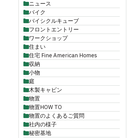
ニュース
バイク
バイシクルキューブ
フロントエントリー
ワークショップ
住まい
住宅 Fine American Homes
収納
小物
庭
木製キャビン
物置
物置HOW TO
物置のよくあるご質問
社内の様子
秘密基地