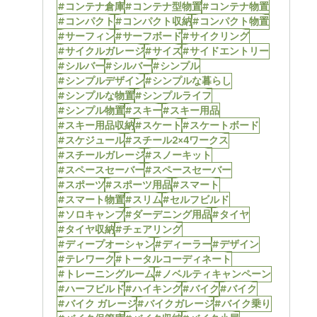
#コンテナ倉庫
#コンテナ型物置
#コンテナ物置
#コンパクト
#コンパクト収納
#コンパクト物置
#サーフィン
#サーフボード
#サイクリング
#サイクルガレージ
#サイズ
#サイドエントリー
#シルバー
#シルバー
#シンプル
#シンプルデザイン
#シンプルな暮らし
#シンプルな物置
#シンプルライフ
#シンプル物置
#スキー
#スキー用品
#スキー用品収納
#スケート
#スケートボード
#スケジュール
#スチール2×4ワークス
#スチールガレージ
#スノーキット
#スペースセーバー
#スペースセーバー
#スポーツ
#スポーツ用品
#スマート
#スマート物置
#スリム
#セルフビルド
#ソロキャンプ
#ダーデニング用品
#タイヤ
#タイヤ収納
#チェアリング
#ディープオーシャン
#ディーラー
#デザイン
#テレワーク
#トータルコーディネート
#トレーニングルーム
#ノベルティキャンペーン
#ハーフビルド
#ハイキング
#バイク
#バイク
#バイク ガレージ
#バイクガレージ
#バイク乗り