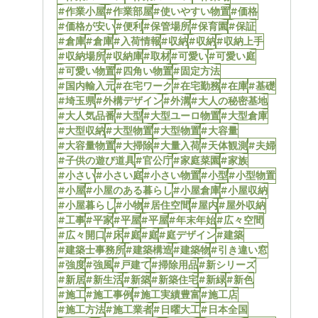
#作業小屋
#作業部屋
#使いやすい物置
#価格
#価格が安い
#便利
#保管場所
#保育園
#保証
#倉庫
#倉庫
#入荷情報
#収納
#収納
#収納上手
#収納場所
#収納庫
#取材
#可愛い
#可愛い庭
#可愛い物置
#四角い物置
#固定方法
#国内輸入元
#在宅ワーク
#在宅勤務
#在庫
#基礎
#埼玉県
#外構デザイン
#外溝
#大人の秘密基地
#大人気品番
#大型
#大型ユーロ物置
#大型倉庫
#大型収納
#大型物置
#大型物置
#大容量
#大容量物置
#大掃除
#大量入荷
#天体観測
#夫婦
#子供の遊び道具
#官公庁
#家庭菜園
#家族
#小さい
#小さい庭
#小さい物置
#小型
#小型物置
#小屋
#小屋のある暮らし
#小屋倉庫
#小屋収納
#小屋暮らし
#小物
#居住空間
#屋内
#屋外収納
#工事
#平家
#平屋
#平屋
#年末年始
#広々空間
#広々開口
#床
#庭
#庭
#庭デザイン
#建築
#建築士事務所
#建築構造
#建築物
#引き違い窓
#強度
#強風
#戸建て
#掃除用品
#新シリーズ
#新居
#新生活
#新築
#新築住宅
#新緑
#新色
#施工
#施工事例
#施工実績豊富
#施工店
#施工方法
#施工業者
#日曜大工
#日本全国