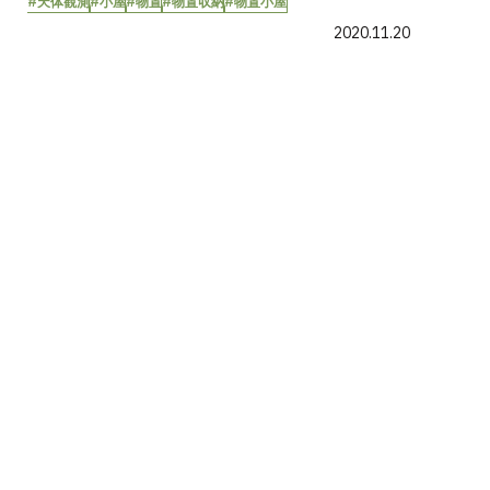
#天体観測
#小屋
#物置
#物置収納
#物置小屋
2020.11.20