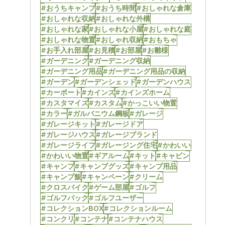
#おうちキャンプ
#おうち時間
#おしゃれな倉庫
#おしゃれな収納
#おしゃれな外構
#おしゃれな家
#おしゃれな小屋
#おしゃれな庭
#おしゃれな物置
#おしゃれ収納
#おもちゃ
#お手入れ部屋
#お見積
#お部屋
#お雛様
#ガーデニング
#ガーデニング収納
#ガーデニング用品
#ガーデニング用品の収納
#ガーデン
#ガーデンシェッド
#ガーデンハウス
#カーポート
#カインズ
#カインズホーム
#カスタマイズ
#カスタム
#かっこいい物置
#カラー
#ガルバニウム鋼板
#ガレージ
#ガレージキット
#ガレージドア
#ガレージハウス
#ガレージブランド
#ガレージライフ
#ガレージング住宅
#かわいい
#かわいい物置
#ギアルーム
#キット
#キャビン
#キャンプ
#キャンプグッズ
#キャンプ用品
#キャンプ飯
#キャンペーン
#クリーム
#クロスバイク
#ゲーム部屋
#ゴルフ
#ゴルフバック
#ゴルフユーザー
#コレクションBOX
#コレクションルーム
#コンクリ
#コンテナ
#コンテナハウス