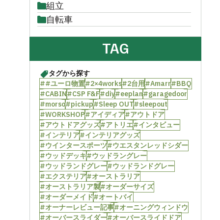
組立
自転車
TAG
タグから探す
##ユーロ物置
#2×4works
#2台用
#Amarr
#BBQ
#CABIN
#CSP F&F
#diy
#eeplan
#garagedoor
#morso
#pickup
#Sleep OUT
#sleepout
#WORKSHOP
#アイディア
#アウトドア
#アウトドアグッズ
#アトリエ
#インタビュー
#インテリア
#インテリアグッズ
#ウインタースポーツ
#ウエスタンレッドシダー
#ウッドデッキ
#ウッドラングレー
#ウッドランドグレー
#ウッドランドグレー
#エクステリア
#オーストラリア
#オーストラリア製
#オーダーサイズ
#オーダーメイド
#オートバイ
#オーナーレビュー記事
#オーニングウィンドウ
#オーバースライダー
#オーバースライドドア