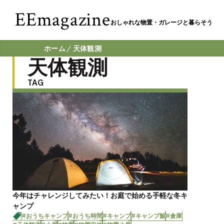
EEmagazine
おしゃれな物置・ガレージと暮らそう
ホーム
天体観測
天体観測
TAG
今年はチャレンジしてみたい！お庭で始める手軽な冬キ
ャンプ
#おうちキャンプ
#おうち時間
#キャンプ
#キャンプ飯
#倉庫