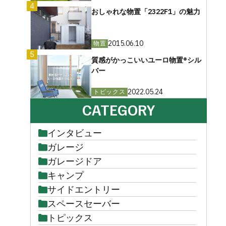
4
おしゃれな物置「2322F1」の魅力
2015.06.10
物置
5
質感がかっこいいユーロ物置®︎シル
バー
2022.05.24
トピックス
CATEGORY
インタビュー
ガレージ
ガレージドア
キャンプ
サイドエントリー
スペースセーバー
トピックス