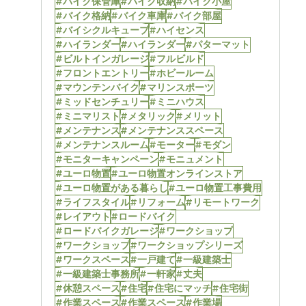
#バイク保管庫
#バイク収納
#バイク小屋
#バイク格納
#バイク車庫
#バイク部屋
#バイシクルキューブ
#ハイセンス
#ハイランダー
#ハイランダー
#パターマット
#ビルトインガレージ
#フルビルド
#フロントエントリー
#ホビールーム
#マウンテンバイク
#マリンスポーツ
#ミッドセンチュリー
#ミニハウス
#ミニマリスト
#メタリック
#メリット
#メンテナンス
#メンテナンススペース
#メンテナンスルーム
#モーター
#モダン
#モニターキャンペーン
#モニュメント
#ユーロ物置
#ユーロ物置オンラインストア
#ユーロ物置がある暮らし
#ユーロ物置工事費用
#ライフスタイル
#リフォーム
#リモートワーク
#レイアウト
#ロードバイク
#ロードバイクガレージ
#ワークショップ
#ワークショップ
#ワークショップシリーズ
#ワークスペース
#一戸建て
#一級建築士
#一級建築士事務所
#一軒家
#丈夫
#休憩スペース
#住宅
#住宅にマッチ
#住宅街
#作業スペース
#作業スペース
#作業場