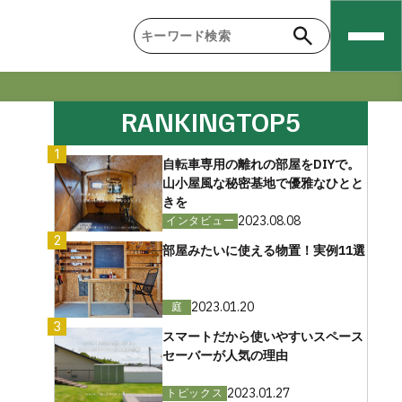
RANKING
TOP5
1
自転車専用の離れの部屋をDIYで。
山小屋風な秘密基地で優雅なひとと
きを
2023.08.08
インタビュー
2
部屋みたいに使える物置！実例11選
2023.01.20
庭
3
スマートだから使いやすいスペース
セーバーが人気の理由
2023.01.27
トピックス