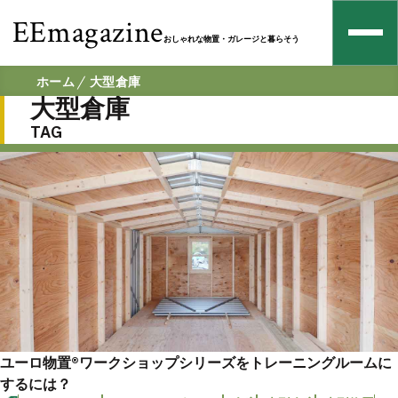
EEmagazine
おしゃれな物置・ガレージと暮らそう
ホーム
大型倉庫
大型倉庫
TAG
ユーロ物置®︎ワークショップシリーズをトレーニングルームに
するには？