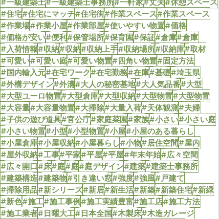
#一級建築士
#一級建築士事務所
#一軒家
#丈夫
#休憩スペース
#住宅
#住宅にマッチ
#住宅街
#作業スペース
#作業スペース
#作業場
#作業小屋
#作業部屋
#使いやすい物置
#価格
#価格が安い
#便利
#保管場所
#保育園
#保証
#倉庫
#倉庫
#入荷情報
#収納
#収納
#収納上手
#収納場所
#収納庫
#取材
#可愛い
#可愛い庭
#可愛い物置
#四角い物置
#固定方法
#国内輸入元
#在宅ワーク
#在宅勤務
#在庫
#基礎
#埼玉県
#外構デザイン
#外溝
#大人の秘密基地
#大人気品番
#大型
#大型ユーロ物置
#大型倉庫
#大型収納
#大型物置
#大型物置
#大容量
#大容量物置
#大掃除
#大量入荷
#天体観測
#夫婦
#子供の遊び道具
#官公庁
#家庭菜園
#家族
#小さい
#小さい庭
#小さい物置
#小型
#小型物置
#小屋
#小屋のある暮らし
#小屋倉庫
#小屋収納
#小屋暮らし
#小物
#居住空間
#屋内
#屋外収納
#工事
#平家
#平屋
#平屋
#年末年始
#広々空間
#広々開口
#床
#庭
#庭
#庭デザイン
#建築
#建築士事務所
#建築構造
#建築物
#引き違い窓
#強度
#強風
#戸建て
#掃除用品
#新シリーズ
#新居
#新生活
#新築
#新築住宅
#新緑
#新色
#施工
#施工事例
#施工実績豊富
#施工店
#施工方法
#施工業者
#日曜大工
#日本全国
#木製床
#木造ガレージ