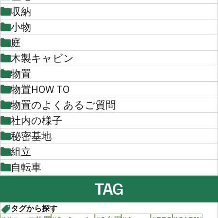
収納
小物
庭
木製キャビン
物置
物置HOW TO
物置のよくあるご質問
社内の様子
秘密基地
組立
自転車
TAG
タグから探す