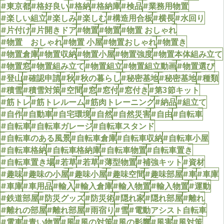
#東京都
#格好良い
#格納
#格納庫
#検品
#業務用物置
#楽しい組立
#楽しみ
#楽しむ
#構造用合板
#横長
#水回り
#片付け
#片開きドア
#物置
#物置
#物置 おしゃれ
#物置 おしゃれ
#物置 小屋
#物置おしゃれ
#物置き
#物置倉庫
#物置収納
#物置小屋
#物置強度
#物置本体組み立て
#物置窓
#物置組み立て
#物置組立
#物置組立動画
#物置選び
#登山
#確認申請
#秋
#秋の暮らし
#秘密基地
#秘密基地
#種類
#積雪
#積雪対策
#空間
#窓
#窓付
#窓付き
#第3節キット
#筋トレ
#筋トレルーム
#筋肉トレーニング
#納品
#組立て
#自作
#自動車
#自宅環境
#自然
#自然災害
#自由
#自転車
#自転車
#自転車ガレージ
#自転車スタンド
#自転車のある風景
#自転車倉庫
#自転車収納
#自転車小屋
#自転車格納
#自転車格納庫
#自転車物置
#自転車置き
#自転車置き場
#若草
#若草
#薄型物置
#補強キット
#資材
#趣味
#趣味の小屋
#趣味小屋
#趣味空間
#趣味部屋
#車
#車庫
#車庫
#車用品
#輸入
#輸入倉庫
#輸入物置
#輸入物置
#運動
#鉄道部屋
#防災グッズ
#防災術
#隠れ家
#隠れ部屋
#離れ
#離れの部屋
#離れ部屋
#雨宿り
#雪
#電動アシスト自転車
#電車
#青い物置
#風
#風の対策
#風の影響
#風害
#風対策