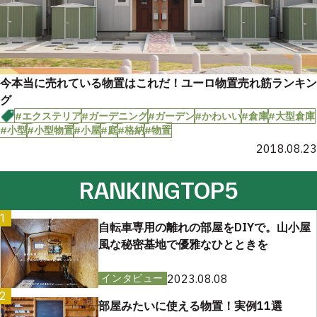
今本当に売れている物置はこれだ！ユーロ物置売れ筋ランキン
グ
#エクステリア
#ガーデニング
#ガーデン
#かわいい
#倉庫
#大型倉庫
#小型
#小型物置
#小屋
#庭
#格納
#物置
2018.08.23
RANKING
TOP5
1
自転車専用の離れの部屋をDIYで。山小屋
風な秘密基地で優雅なひとときを
2023.08.08
インタビュー
2
部屋みたいに使える物置！実例11選