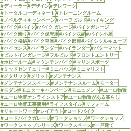
#ディーラー
#デザイン
#テレワーク
#トータルコーディネート
#トレーニングルーム
#ノベルティキャンペーン
#ハーフビルド
#ハイキング
#バイク
#バイク
#バイク ガレージ
#バイクガレージ
#バイク乗り
#バイク保管庫
#バイク収納
#バイク小屋
#バイク格納
#バイク車庫
#バイク部屋
#バイシクルキューブ
#ハイセンス
#ハイランダー
#ハイランダー
#パターマット
#ビルトインガレージ
#フルビルド
#フロントエントリー
#ホビールーム
#マウンテンバイク
#マリンスポーツ
#ミッドセンチュリー
#ミニハウス
#ミニマリスト
#メタリック
#メリット
#メンテナンス
#メンテナンススペース
#メンテナンスルーム
#モーター
#モダン
#モニターキャンペーン
#モニュメント
#ユーロ物置
#ユーロ物置オンラインストア
#ユーロ物置がある暮らし
#ユーロ物置工事費用
#ライフスタイル
#リフォーム
#リモートワーク
#レイアウト
#ロードバイク
#ロードバイクガレージ
#ワークショップ
#ワークショップ
#ワークショップシリーズ
#ワークスペース
#一戸建て