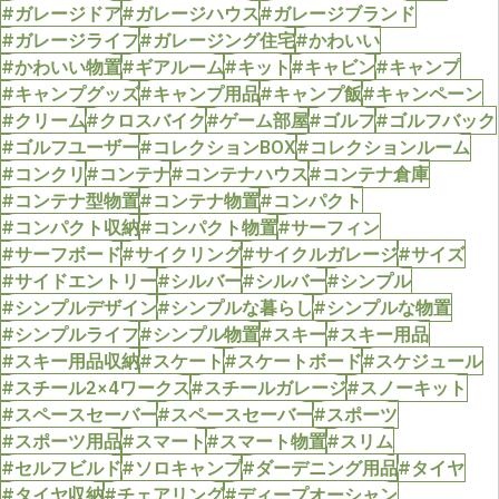
#ガレージドア
#ガレージハウス
#ガレージブランド
#ガレージライフ
#ガレージング住宅
#かわいい
#かわいい物置
#ギアルーム
#キット
#キャビン
#キャンプ
#キャンプグッズ
#キャンプ用品
#キャンプ飯
#キャンペーン
#クリーム
#クロスバイク
#ゲーム部屋
#ゴルフ
#ゴルフバック
#ゴルフユーザー
#コレクションBOX
#コレクションルーム
#コンクリ
#コンテナ
#コンテナハウス
#コンテナ倉庫
#コンテナ型物置
#コンテナ物置
#コンパクト
#コンパクト収納
#コンパクト物置
#サーフィン
#サーフボード
#サイクリング
#サイクルガレージ
#サイズ
#サイドエントリー
#シルバー
#シルバー
#シンプル
#シンプルデザイン
#シンプルな暮らし
#シンプルな物置
#シンプルライフ
#シンプル物置
#スキー
#スキー用品
#スキー用品収納
#スケート
#スケートボード
#スケジュール
#スチール2×4ワークス
#スチールガレージ
#スノーキット
#スペースセーバー
#スペースセーバー
#スポーツ
#スポーツ用品
#スマート
#スマート物置
#スリム
#セルフビルド
#ソロキャンプ
#ダーデニング用品
#タイヤ
#タイヤ収納
#チェアリング
#ディープオーシャン