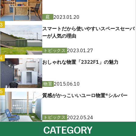
2023.01.20
庭
3
スマートだから使いやすいスペースセーバ
ーが人気の理由
2023.01.27
トピックス
4
おしゃれな物置「2322F1」の魅力
2015.06.10
物置
5
質感がかっこいいユーロ物置®︎シルバー
2022.05.24
トピックス
CATEGORY