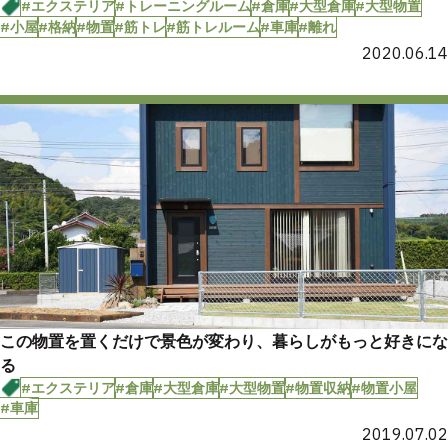
#エクステリア
#トレーニングルーム
#倉庫
#大型倉庫
#大型物置
#小屋
#格納
#物置
#筋トレ
#筋トレルーム
#車庫
#離れ
2020.06.14
この物置を置くだけで景色が変わり、暮らしがもっと好きにな
る
#エクステリア
#倉庫
#大型倉庫
#大型物置
#物置収納
#物置小屋
#車庫
2019.07.02