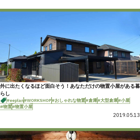
外に出たくなるほど面白そう！あなただけの物置小屋がある暮
らし
#eeplan
#WORKSHOP
#おしゃれな物置
#倉庫
#大型倉庫
#小屋
#物置
#物置小屋
2019.05.13