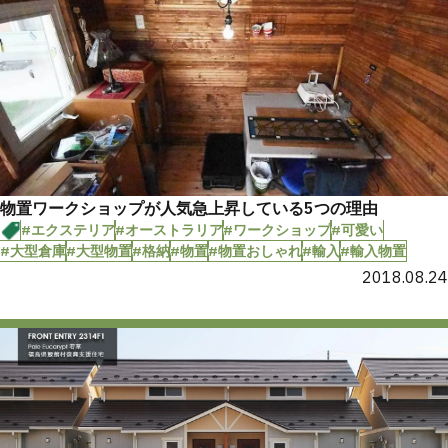
物置ワークショップが人気急上昇している5つの理由
#エクステリア
#オーストラリア
#ワークショップ
#可愛い
#大型倉庫
#大型物置
#格納
#物置
#物置おしゃれ
#輸入
#輸入物置
2018.08.24