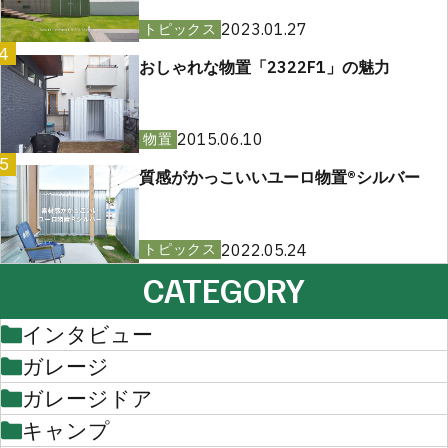
2023.01.27
トピックス
4
おしゃれな物置「2322F1」の魅力
2015.06.10
物置
5
質感がかっこいいユーロ物置®︎シルバー
2022.05.24
トピックス
CATEGORY
インタビュー
ガレージ
ガレージドア
キャンプ