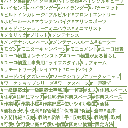
#バイク格納
#バイク車庫
#バイク部屋
#バイシクルキューブ
#ハイセンス
#ハイランダー
#ハイランダー
#パターマット
#ビルトインガレージ
#フルビルド
#フロントエントリー
#ホビールーム
#マウンテンバイク
#マリンスポーツ
#ミッドセンチュリー
#ミニハウス
#ミニマリスト
#メタリック
#メリット
#メンテナンス
#メンテナンススペース
#メンテナンスルーム
#モーター
#モダン
#モニターキャンペーン
#モニュメント
#ユーロ物置
#ユーロ物置オンラインストア
#ユーロ物置がある暮らし
#ユーロ物置工事費用
#ライフスタイル
#リフォーム
#リモートワーク
#レイアウト
#ロードバイク
#ロードバイクガレージ
#ワークショップ
#ワークショップ
#ワークショップシリーズ
#ワークスペース
#一戸建て
#一級建築士
#一級建築士事務所
#一軒家
#丈夫
#休憩スペース
#住宅
#住宅にマッチ
#住宅街
#作業スペース
#作業スペース
#作業場
#作業小屋
#作業部屋
#使いやすい物置
#価格
#価格が安い
#便利
#保管場所
#保育園
#保証
#倉庫
#倉庫
#入荷情報
#収納
#収納
#収納上手
#収納場所
#収納庫
#取材
#可愛い
#可愛い庭
#可愛い物置
#四角い物置
#固定方法