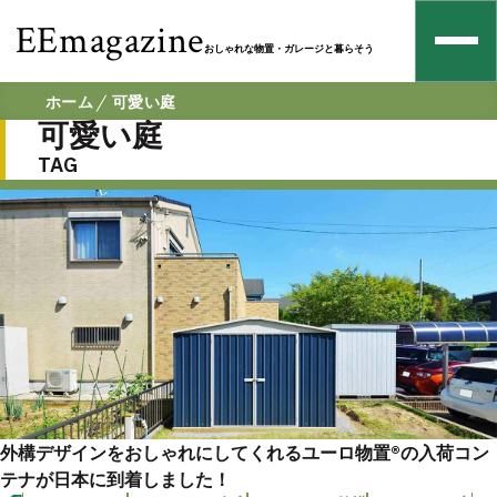
EEmagazine
おしゃれな物置・ガレージと暮らそう
ホーム
可愛い庭
可愛い庭
TAG
外構デザインをおしゃれにしてくれるユーロ物置®︎の入荷コン
テナが日本に到着しました！