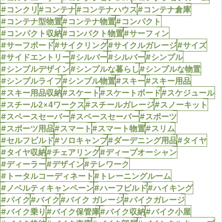
#コンクリ
#コンテナ
#コンテナハウス
#コンテナ倉庫
#コンテナ型物置
#コンテナ物置
#コンパクト
#コンパクト収納
#コンパクト物置
#サーフィン
#サーフボード
#サイクリング
#サイクルガレージ
#サイズ
#サイドエントリー
#シルバー
#シルバー
#シンプル
#シンプルデザイン
#シンプルな暮らし
#シンプルな物置
#シンプルライフ
#シンプル物置
#スキー
#スキー用品
#スキー用品収納
#スケート
#スケートボード
#スケジュール
#スチール2×4ワークス
#スチールガレージ
#スノーキット
#スペースセーバー
#スペースセーバー
#スポーツ
#スポーツ用品
#スマート
#スマート物置
#スリム
#セルフビルド
#ソロキャンプ
#ダーデニング用品
#タイヤ
#タイヤ収納
#チェアリング
#ディープオーシャン
#ディーラー
#デザイン
#テレワーク
#トータルコーディネート
#トレーニングルーム
#ノベルティキャンペーン
#ハーフビルド
#ハイキング
#バイク
#バイク
#バイク ガレージ
#バイクガレージ
#バイク乗り
#バイク保管庫
#バイク収納
#バイク小屋