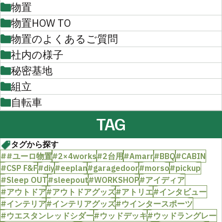
物置
物置HOW TO
物置のよくあるご質問
社内の様子
秘密基地
組立
自転車
TAG
タグから探す
##ユーロ物置
#2×4works
#2台用
#Amarr
#BBQ
#CABIN
#CSP F&F
#diy
#eeplan
#garagedoor
#morso
#pickup
#Sleep OUT
#sleepout
#WORKSHOP
#アイディア
#アウトドア
#アウトドアグッズ
#アトリエ
#インタビュー
#インテリア
#インテリアグッズ
#ウインタースポーツ
#ウエスタンレッドシダー
#ウッドデッキ
#ウッドラングレー