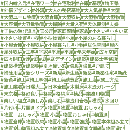
#国内輸入元
#在宅ワーク
#在宅勤務
#在庫
#基礎
#埼玉県
#外構デザイン
#外溝
#大人の秘密基地
#大人気品番
#大型
#大型ユーロ物置
#大型倉庫
#大型収納
#大型物置
#大型物置
#大容量
#大容量物置
#大掃除
#大量入荷
#天体観測
#夫婦
#子供の遊び道具
#官公庁
#家庭菜園
#家族
#小さい
#小さい庭
#小さい物置
#小型
#小型物置
#小屋
#小屋のある暮らし
#小屋倉庫
#小屋収納
#小屋暮らし
#小物
#居住空間
#屋内
#屋外収納
#工事
#平家
#平屋
#平屋
#年末年始
#広々空間
#広々開口
#床
#庭
#庭
#庭デザイン
#建築
#建築士事務所
#建築構造
#建築物
#引き違い窓
#強度
#強風
#戸建て
#掃除用品
#新シリーズ
#新居
#新生活
#新築
#新築住宅
#新緑
#新色
#施工
#施工事例
#施工実績豊富
#施工店
#施工方法
#施工業者
#日曜大工
#日本全国
#木製床
#木造ガレージ
#東京都
#格好良い
#格納
#格納庫
#検品
#業務用物置
#楽しい組立
#楽しみ
#楽しむ
#構造用合板
#横長
#水回り
#片付け
#片開きドア
#物置
#物置
#物置 おしゃれ
#物置 おしゃれ
#物置 小屋
#物置おしゃれ
#物置き
#物置倉庫
#物置収納
#物置小屋
#物置強度
#物置本体組み立て
#物置窓
#物置組み立て
#物置組立
#物置組立動画
#物置選び