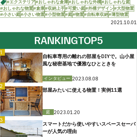
#エクステリア
#おしゃれな倉庫
#おしゃれな外構
#おしゃれな庭
#おしゃれな物置
#倉庫
#収納上手
#可愛い庭
#外構デザイン
#大型物置
#小さい庭
#小さい物置
#小型物置
#庭
#物置
#自転車収納
#薄型物置
2021.10.01
RANKING
TOP5
1
自転車専用の離れの部屋をDIYで。山小屋
風な秘密基地で優雅なひとときを
2023.08.08
インタビュー
2
部屋みたいに使える物置！実例11選
2023.01.20
庭
3
スマートだから使いやすいスペースセーバ
ーが人気の理由