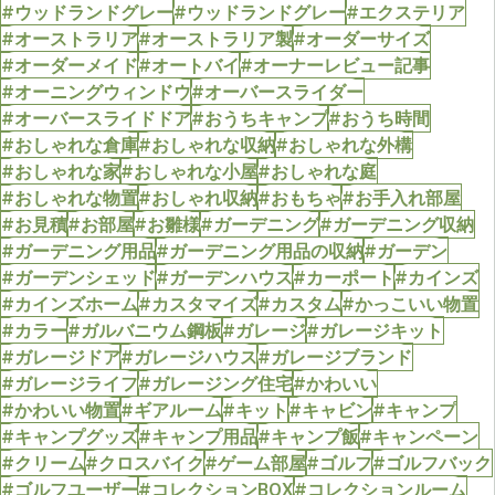
#ウッドランドグレー
#ウッドランドグレー
#エクステリア
#オーストラリア
#オーストラリア製
#オーダーサイズ
#オーダーメイド
#オートバイ
#オーナーレビュー記事
#オーニングウィンドウ
#オーバースライダー
#オーバースライドドア
#おうちキャンプ
#おうち時間
#おしゃれな倉庫
#おしゃれな収納
#おしゃれな外構
#おしゃれな家
#おしゃれな小屋
#おしゃれな庭
#おしゃれな物置
#おしゃれ収納
#おもちゃ
#お手入れ部屋
#お見積
#お部屋
#お雛様
#ガーデニング
#ガーデニング収納
#ガーデニング用品
#ガーデニング用品の収納
#ガーデン
#ガーデンシェッド
#ガーデンハウス
#カーポート
#カインズ
#カインズホーム
#カスタマイズ
#カスタム
#かっこいい物置
#カラー
#ガルバニウム鋼板
#ガレージ
#ガレージキット
#ガレージドア
#ガレージハウス
#ガレージブランド
#ガレージライフ
#ガレージング住宅
#かわいい
#かわいい物置
#ギアルーム
#キット
#キャビン
#キャンプ
#キャンプグッズ
#キャンプ用品
#キャンプ飯
#キャンペーン
#クリーム
#クロスバイク
#ゲーム部屋
#ゴルフ
#ゴルフバック
#ゴルフユーザー
#コレクションBOX
#コレクションルーム