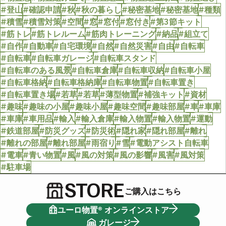
#登山
#確認申請
#秋
#秋の暮らし
#秘密基地
#秘密基地
#種類
#積雪
#積雪対策
#空間
#窓
#窓付
#窓付き
#第3節キット
#筋トレ
#筋トレルーム
#筋肉トレーニング
#納品
#組立て
#自作
#自動車
#自宅環境
#自然
#自然災害
#自由
#自転車
#自転車
#自転車ガレージ
#自転車スタンド
#自転車のある風景
#自転車倉庫
#自転車収納
#自転車小屋
#自転車格納
#自転車格納庫
#自転車物置
#自転車置き
#自転車置き場
#若草
#若草
#薄型物置
#補強キット
#資材
#趣味
#趣味の小屋
#趣味小屋
#趣味空間
#趣味部屋
#車
#車庫
#車庫
#車用品
#輸入
#輸入倉庫
#輸入物置
#輸入物置
#運動
#鉄道部屋
#防災グッズ
#防災術
#隠れ家
#隠れ部屋
#離れ
#離れの部屋
#離れ部屋
#雨宿り
#雪
#電動アシスト自転車
#電車
#青い物置
#風
#風の対策
#風の影響
#風害
#風対策
#駐車場
STORE
ご購入はこちら
ユーロ物置® オンラインストア
ガレージ