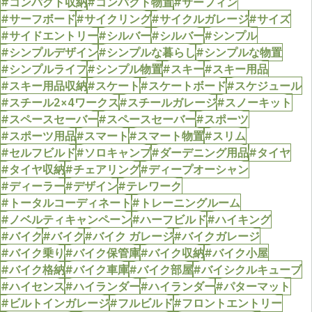
#コンパクト収納
#コンパクト物置
#サーフィン
#サーフボード
#サイクリング
#サイクルガレージ
#サイズ
#サイドエントリー
#シルバー
#シルバー
#シンプル
#シンプルデザイン
#シンプルな暮らし
#シンプルな物置
#シンプルライフ
#シンプル物置
#スキー
#スキー用品
#スキー用品収納
#スケート
#スケートボード
#スケジュール
#スチール2×4ワークス
#スチールガレージ
#スノーキット
#スペースセーバー
#スペースセーバー
#スポーツ
#スポーツ用品
#スマート
#スマート物置
#スリム
#セルフビルド
#ソロキャンプ
#ダーデニング用品
#タイヤ
#タイヤ収納
#チェアリング
#ディープオーシャン
#ディーラー
#デザイン
#テレワーク
#トータルコーディネート
#トレーニングルーム
#ノベルティキャンペーン
#ハーフビルド
#ハイキング
#バイク
#バイク
#バイク ガレージ
#バイクガレージ
#バイク乗り
#バイク保管庫
#バイク収納
#バイク小屋
#バイク格納
#バイク車庫
#バイク部屋
#バイシクルキューブ
#ハイセンス
#ハイランダー
#ハイランダー
#パターマット
#ビルトインガレージ
#フルビルド
#フロントエントリー