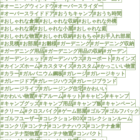
#オーニングウィンドウ
#オーバースライダー
#オーバースライドドア
#おうちキャンプ
#おうち時間
#おしゃれな倉庫
#おしゃれな収納
#おしゃれな外構
#おしゃれな家
#おしゃれな小屋
#おしゃれな庭
#おしゃれな物置
#おしゃれ収納
#おもちゃ
#お手入れ部屋
#お見積
#お部屋
#お雛様
#ガーデニング
#ガーデニング収納
#ガーデニング用品
#ガーデニング用品の収納
#ガーデン
#ガーデンシェッド
#ガーデンハウス
#カーポート
#カインズ
#カインズホーム
#カスタマイズ
#カスタム
#かっこいい物置
#カラー
#ガルバニウム鋼板
#ガレージ
#ガレージキット
#ガレージドア
#ガレージハウス
#ガレージブランド
#ガレージライフ
#ガレージング住宅
#かわいい
#かわいい物置
#ギアルーム
#キット
#キャビン
#キャンプ
#キャンプグッズ
#キャンプ用品
#キャンプ飯
#キャンペーン
#クリーム
#クロスバイク
#ゲーム部屋
#ゴルフ
#ゴルフバック
#ゴルフユーザー
#コレクションBOX
#コレクションルーム
#コンクリ
#コンテナ
#コンテナハウス
#コンテナ倉庫
#コンテナ型物置
#コンテナ物置
#コンパクト