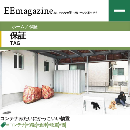
EEmagazine
おしゃれな物置・ガレージと暮らそう
ホーム
保証
保証
TAG
コンテナみたいにかっこいい物置
#コンテナ
#保証
#倉庫
#物置
#雪