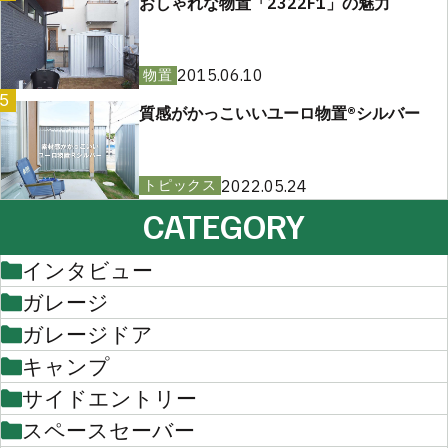
おしゃれな物置「2322F1」の魅力
2015.06.10
物置
5
質感がかっこいいユーロ物置®︎シルバー
2022.05.24
トピックス
CATEGORY
インタビュー
ガレージ
ガレージドア
キャンプ
サイドエントリー
スペースセーバー