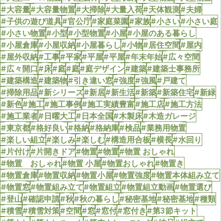
#大容量
#大容量物置
#大掃除
#大量入荷
#天体観測
#夫婦
#子供の遊び道具
#官公庁
#家庭菜園
#家族
#小さい
#小さい庭
#小さい物置
#小型
#小型物置
#小屋
#小屋のある暮らし
#小屋倉庫
#小屋収納
#小屋暮らし
#小物
#居住空間
#屋内
#屋外収納
#工事
#平家
#平屋
#平屋
#年末年始
#広々空間
#広々開口
#床
#庭
#庭
#庭デザイン
#建築
#建築士事務所
#建築構造
#建築物
#引き違い窓
#強度
#強風
#戸建て
#掃除用品
#新シリーズ
#新居
#新生活
#新築
#新築住宅
#新緑
#新色
#施工
#施工事例
#施工実績豊富
#施工店
#施工方法
#施工業者
#日曜大工
#日本全国
#木製床
#木造ガレージ
#東京都
#格好良い
#格納
#格納庫
#検品
#業務用物置
#楽しい組立
#楽しみ
#楽しむ
#構造用合板
#横長
#水回り
#片付け
#片開きドア
#物置
#物置
#物置 おしゃれ
#物置 おしゃれ
#物置 小屋
#物置おしゃれ
#物置き
#物置倉庫
#物置収納
#物置小屋
#物置強度
#物置本体組み立て
#物置窓
#物置組み立て
#物置組立
#物置組立動画
#物置選び
#登山
#確認申請
#秋
#秋の暮らし
#秘密基地
#秘密基地
#種類
#積雪
#積雪対策
#空間
#窓
#窓付
#窓付き
#第3節キット