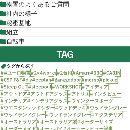
物置のよくあるご質問
社内の様子
秘密基地
組立
自転車
TAG
タグから探す
##ユーロ物置
#2×4works
#2台用
#Amarr
#BBQ
#CABIN
#CSP F&F
#diy
#eeplan
#garagedoor
#morso
#pickup
#Sleep OUT
#sleepout
#WORKSHOP
#アイディア
#アウトドア
#アウトドアグッズ
#アトリエ
#インタビュー
#インテリア
#インテリアグッズ
#ウインタースポーツ
#ウエスタンレッドシダー
#ウッドデッキ
#ウッドラングレー
#ウッドランドグレー
#ウッドランドグレー
#エクステリア
#オーストラリア
#オーストラリア製
#オーダーサイズ
#オーダーメイド
#オートバイ
#オーナーレビュー記事