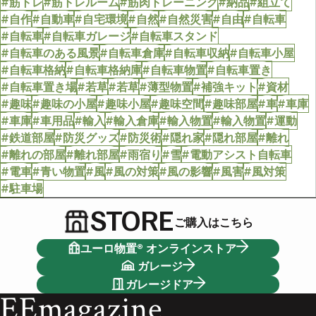
#筋トレ
#筋トレルーム
#筋肉トレーニング
#納品
#組立て
#自作
#自動車
#自宅環境
#自然
#自然災害
#自由
#自転車
#自転車
#自転車ガレージ
#自転車スタンド
#自転車のある風景
#自転車倉庫
#自転車収納
#自転車小屋
#自転車格納
#自転車格納庫
#自転車物置
#自転車置き
#自転車置き場
#若草
#若草
#薄型物置
#補強キット
#資材
#趣味
#趣味の小屋
#趣味小屋
#趣味空間
#趣味部屋
#車
#車庫
#車庫
#車用品
#輸入
#輸入倉庫
#輸入物置
#輸入物置
#運動
#鉄道部屋
#防災グッズ
#防災術
#隠れ家
#隠れ部屋
#離れ
#離れの部屋
#離れ部屋
#雨宿り
#雪
#電動アシスト自転車
#電車
#青い物置
#風
#風の対策
#風の影響
#風害
#風対策
#駐車場
STORE
ご購入はこちら
ユーロ物置® オンラインストア
ガレージ
ガレージドア
EEmagazine