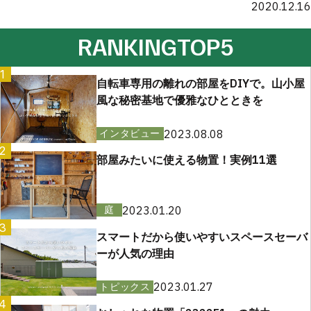
2020.12.16
RANKING
TOP5
1
自転車専用の離れの部屋をDIYで。山小屋
風な秘密基地で優雅なひとときを
2023.08.08
インタビュー
2
部屋みたいに使える物置！実例11選
2023.01.20
庭
3
スマートだから使いやすいスペースセーバ
ーが人気の理由
2023.01.27
トピックス
4