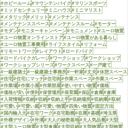
#ホビールーム
#マウンテンバイク
#マリンスポーツ
#ミッドセンチュリー
#ミニハウス
#ミニマリスト
#メタリック
#メリット
#メンテナンス
#メンテナンススペース
#メンテナンスルーム
#モーター
#モダン
#モニターキャンペーン
#モニュメント
#ユーロ物置
#ユーロ物置オンラインストア
#ユーロ物置がある暮らし
#ユーロ物置工事費用
#ライフスタイル
#リフォーム
#リモートワーク
#レイアウト
#ロードバイク
#ロードバイクガレージ
#ワークショップ
#ワークショップ
#ワークショップシリーズ
#ワークスペース
#一戸建て
#一級建築士
#一級建築士事務所
#一軒家
#丈夫
#休憩スペース
#住宅
#住宅にマッチ
#住宅街
#作業スペース
#作業スペース
#作業場
#作業小屋
#作業部屋
#使いやすい物置
#価格
#価格が安い
#便利
#保管場所
#保育園
#保証
#倉庫
#倉庫
#入荷情報
#収納
#収納
#収納上手
#収納場所
#収納庫
#取材
#可愛い
#可愛い庭
#可愛い物置
#四角い物置
#固定方法
#国内輸入元
#在宅ワーク
#在宅勤務
#在庫
#基礎
#埼玉県
#外構デザイン
#外溝
#大人の秘密基地
#大人気品番
#大型
#大型ユーロ物置
#大型倉庫
#大型収納
#大型物置
#大型物置