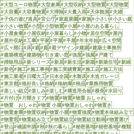
#大型ユーロ物置
#大型倉庫
#大型収納
#大型物置
#大型物置
#大容量
#大容量物置
#大掃除
#大量入荷
#天体観測
#夫婦
#子供の遊び道具
#官公庁
#家庭菜園
#家族
#小さい
#小さい庭
#小さい物置
#小型
#小型物置
#小屋
#小屋のある暮らし
#小屋倉庫
#小屋収納
#小屋暮らし
#小物
#居住空間
#屋内
#屋外収納
#工事
#平家
#平屋
#平屋
#年末年始
#広々空間
#広々開口
#床
#庭
#庭
#庭デザイン
#建築
#建築士事務所
#建築構造
#建築物
#引き違い窓
#強度
#強風
#戸建て
#掃除用品
#新シリーズ
#新居
#新生活
#新築
#新築住宅
#新緑
#新色
#施工
#施工事例
#施工実績豊富
#施工店
#施工方法
#施工業者
#日曜大工
#日本全国
#木製床
#木造ガレージ
#東京都
#格好良い
#格納
#格納庫
#検品
#業務用物置
#楽しい組立
#楽しみ
#楽しむ
#構造用合板
#横長
#水回り
#片付け
#片開きドア
#物置
#物置
#物置 おしゃれ
#物置 おしゃれ
#物置 小屋
#物置おしゃれ
#物置き
#物置倉庫
#物置収納
#物置小屋
#物置強度
#物置本体組み立て
#物置窓
#物置組み立て
#物置組立
#物置組立動画
#物置選び
#登山
#確認申請
#秋
#秋の暮らし
#秘密基地
#秘密基地
#種類
#積雪
#積雪対策
#空間
#窓
#窓付
#窓付き
#第3節キット