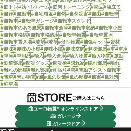
#筋トレ
#筋トレルーム
#筋肉トレーニング
#納品
#組立て
#自作
#自動車
#自宅環境
#自然
#自然災害
#自由
#自転車
#自転車
#自転車ガレージ
#自転車スタンド
#自転車のある風景
#自転車倉庫
#自転車収納
#自転車小屋
#自転車格納
#自転車格納庫
#自転車物置
#自転車置き
#自転車置き場
#若草
#若草
#薄型物置
#補強キット
#資材
#趣味
#趣味の小屋
#趣味小屋
#趣味空間
#趣味部屋
#車
#車庫
#車庫
#車用品
#輸入
#輸入倉庫
#輸入物置
#輸入物置
#運動
#鉄道部屋
#防災グッズ
#防災術
#隠れ家
#隠れ部屋
#離れ
#離れの部屋
#離れ部屋
#雨宿り
#雪
#電動アシスト自転車
#電車
#青い物置
#風
#風の対策
#風の影響
#風害
#風対策
#駐車場
STORE
ご購入はこちら
ユーロ物置® オンラインストア
ガレージ
ガレージドア