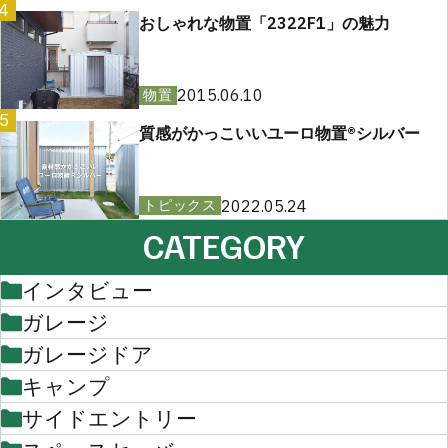
4
おしゃれな物置「2322F1」の魅力
2015.06.10
物置
5
質感がかっこいいユーロ物置®︎シルバー
2022.05.24
トピックス
CATEGORY
インタビュー
ガレージ
ガレージドア
キャンプ
サイドエントリー