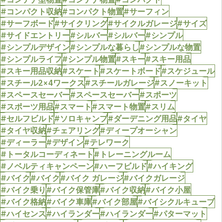
#コンパクト収納
#コンパクト物置
#サーフィン
#サーフボード
#サイクリング
#サイクルガレージ
#サイズ
#サイドエントリー
#シルバー
#シルバー
#シンプル
#シンプルデザイン
#シンプルな暮らし
#シンプルな物置
#シンプルライフ
#シンプル物置
#スキー
#スキー用品
#スキー用品収納
#スケート
#スケートボード
#スケジュール
#スチール2×4ワークス
#スチールガレージ
#スノーキット
#スペースセーバー
#スペースセーバー
#スポーツ
#スポーツ用品
#スマート
#スマート物置
#スリム
#セルフビルド
#ソロキャンプ
#ダーデニング用品
#タイヤ
#タイヤ収納
#チェアリング
#ディープオーシャン
#ディーラー
#デザイン
#テレワーク
#トータルコーディネート
#トレーニングルーム
#ノベルティキャンペーン
#ハーフビルド
#ハイキング
#バイク
#バイク
#バイク ガレージ
#バイクガレージ
#バイク乗り
#バイク保管庫
#バイク収納
#バイク小屋
#バイク格納
#バイク車庫
#バイク部屋
#バイシクルキューブ
#ハイセンス
#ハイランダー
#ハイランダー
#パターマット