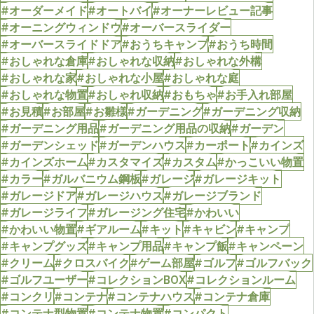
#オーダーメイド
#オートバイ
#オーナーレビュー記事
#オーニングウィンドウ
#オーバースライダー
#オーバースライドドア
#おうちキャンプ
#おうち時間
#おしゃれな倉庫
#おしゃれな収納
#おしゃれな外構
#おしゃれな家
#おしゃれな小屋
#おしゃれな庭
#おしゃれな物置
#おしゃれ収納
#おもちゃ
#お手入れ部屋
#お見積
#お部屋
#お雛様
#ガーデニング
#ガーデニング収納
#ガーデニング用品
#ガーデニング用品の収納
#ガーデン
#ガーデンシェッド
#ガーデンハウス
#カーポート
#カインズ
#カインズホーム
#カスタマイズ
#カスタム
#かっこいい物置
#カラー
#ガルバニウム鋼板
#ガレージ
#ガレージキット
#ガレージドア
#ガレージハウス
#ガレージブランド
#ガレージライフ
#ガレージング住宅
#かわいい
#かわいい物置
#ギアルーム
#キット
#キャビン
#キャンプ
#キャンプグッズ
#キャンプ用品
#キャンプ飯
#キャンペーン
#クリーム
#クロスバイク
#ゲーム部屋
#ゴルフ
#ゴルフバック
#ゴルフユーザー
#コレクションBOX
#コレクションルーム
#コンクリ
#コンテナ
#コンテナハウス
#コンテナ倉庫
#コンテナ型物置
#コンテナ物置
#コンパクト