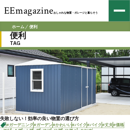
EEmagazine
おしゃれな物置・ガレージと暮らそう
ホーム
便利
便利
TAG
失敗しない！効率の良い物置の選び方
#ガーデニング
#ガーデン
#かわいい
#バイク
#バイク
#丈夫
#価格