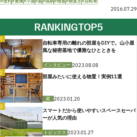
#便利
#倉庫
#小屋
#庭
#格納
#物置
#物置き
#自転車
2016.07.29
RANKING
TOP5
1
自転車専用の離れの部屋をDIYで。山小屋
風な秘密基地で優雅なひとときを
2023.08.08
インタビュー
2
部屋みたいに使える物置！実例11選
2023.01.20
庭
3
スマートだから使いやすいスペースセーバ
ーが人気の理由
2023.01.27
トピックス