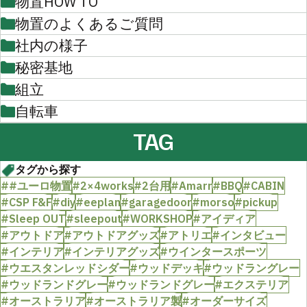
物置HOW TO
物置のよくあるご質問
社内の様子
秘密基地
組立
自転車
TAG
タグから探す
##ユーロ物置
#2×4works
#2台用
#Amarr
#BBQ
#CABIN
#CSP F&F
#diy
#eeplan
#garagedoor
#morso
#pickup
#Sleep OUT
#sleepout
#WORKSHOP
#アイディア
#アウトドア
#アウトドアグッズ
#アトリエ
#インタビュー
#インテリア
#インテリアグッズ
#ウインタースポーツ
#ウエスタンレッドシダー
#ウッドデッキ
#ウッドラングレー
#ウッドランドグレー
#ウッドランドグレー
#エクステリア
#オーストラリア
#オーストラリア製
#オーダーサイズ