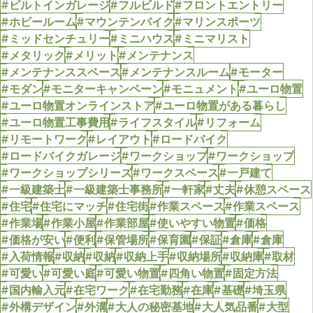
#ビルトインガレージ
#フルビルド
#フロントエントリー
#ホビールーム
#マウンテンバイク
#マリンスポーツ
#ミッドセンチュリー
#ミニハウス
#ミニマリスト
#メタリック
#メリット
#メンテナンス
#メンテナンススペース
#メンテナンスルーム
#モーター
#モダン
#モニターキャンペーン
#モニュメント
#ユーロ物置
#ユーロ物置オンラインストア
#ユーロ物置がある暮らし
#ユーロ物置工事費用
#ライフスタイル
#リフォーム
#リモートワーク
#レイアウト
#ロードバイク
#ロードバイクガレージ
#ワークショップ
#ワークショップ
#ワークショップシリーズ
#ワークスペース
#一戸建て
#一級建築士
#一級建築士事務所
#一軒家
#丈夫
#休憩スペース
#住宅
#住宅にマッチ
#住宅街
#作業スペース
#作業スペース
#作業場
#作業小屋
#作業部屋
#使いやすい物置
#価格
#価格が安い
#便利
#保管場所
#保育園
#保証
#倉庫
#倉庫
#入荷情報
#収納
#収納
#収納上手
#収納場所
#収納庫
#取材
#可愛い
#可愛い庭
#可愛い物置
#四角い物置
#固定方法
#国内輸入元
#在宅ワーク
#在宅勤務
#在庫
#基礎
#埼玉県
#外構デザイン
#外溝
#大人の秘密基地
#大人気品番
#大型