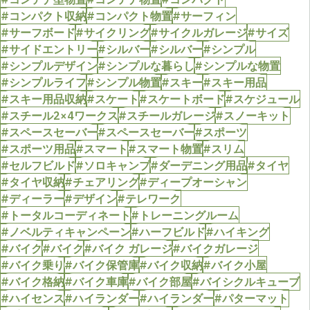
#コンパクト収納
#コンパクト物置
#サーフィン
#サーフボード
#サイクリング
#サイクルガレージ
#サイズ
#サイドエントリー
#シルバー
#シルバー
#シンプル
#シンプルデザイン
#シンプルな暮らし
#シンプルな物置
#シンプルライフ
#シンプル物置
#スキー
#スキー用品
#スキー用品収納
#スケート
#スケートボード
#スケジュール
#スチール2×4ワークス
#スチールガレージ
#スノーキット
#スペースセーバー
#スペースセーバー
#スポーツ
#スポーツ用品
#スマート
#スマート物置
#スリム
#セルフビルド
#ソロキャンプ
#ダーデニング用品
#タイヤ
#タイヤ収納
#チェアリング
#ディープオーシャン
#ディーラー
#デザイン
#テレワーク
#トータルコーディネート
#トレーニングルーム
#ノベルティキャンペーン
#ハーフビルド
#ハイキング
#バイク
#バイク
#バイク ガレージ
#バイクガレージ
#バイク乗り
#バイク保管庫
#バイク収納
#バイク小屋
#バイク格納
#バイク車庫
#バイク部屋
#バイシクルキューブ
#ハイセンス
#ハイランダー
#ハイランダー
#パターマット