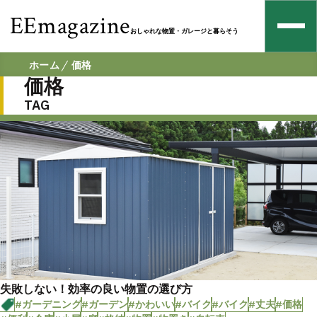
EEmagazine
おしゃれな物置・ガレージと暮らそう
ホーム
価格
価格
TAG
失敗しない！効率の良い物置の選び方
#ガーデニング
#ガーデン
#かわいい
#バイク
#バイク
#丈夫
#価格