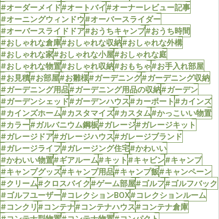
#オーダーメイド
#オートバイ
#オーナーレビュー記事
#オーニングウィンドウ
#オーバースライダー
#オーバースライドドア
#おうちキャンプ
#おうち時間
#おしゃれな倉庫
#おしゃれな収納
#おしゃれな外構
#おしゃれな家
#おしゃれな小屋
#おしゃれな庭
#おしゃれな物置
#おしゃれ収納
#おもちゃ
#お手入れ部屋
#お見積
#お部屋
#お雛様
#ガーデニング
#ガーデニング収納
#ガーデニング用品
#ガーデニング用品の収納
#ガーデン
#ガーデンシェッド
#ガーデンハウス
#カーポート
#カインズ
#カインズホーム
#カスタマイズ
#カスタム
#かっこいい物置
#カラー
#ガルバニウム鋼板
#ガレージ
#ガレージキット
#ガレージドア
#ガレージハウス
#ガレージブランド
#ガレージライフ
#ガレージング住宅
#かわいい
#かわいい物置
#ギアルーム
#キット
#キャビン
#キャンプ
#キャンプグッズ
#キャンプ用品
#キャンプ飯
#キャンペーン
#クリーム
#クロスバイク
#ゲーム部屋
#ゴルフ
#ゴルフバック
#ゴルフユーザー
#コレクションBOX
#コレクションルーム
#コンクリ
#コンテナ
#コンテナハウス
#コンテナ倉庫
#コンテナ型物置
#コンテナ物置
#コンパクト