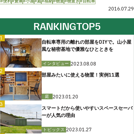
#便利
#倉庫
#小屋
#庭
#格納
#物置
#物置き
#自転車
2016.07.29
RANKING
TOP5
1
自転車専用の離れの部屋をDIYで。山小屋
風な秘密基地で優雅なひとときを
2023.08.08
インタビュー
2
部屋みたいに使える物置！実例11選
2023.01.20
庭
3
スマートだから使いやすいスペースセーバ
ーが人気の理由
2023.01.27
トピックス