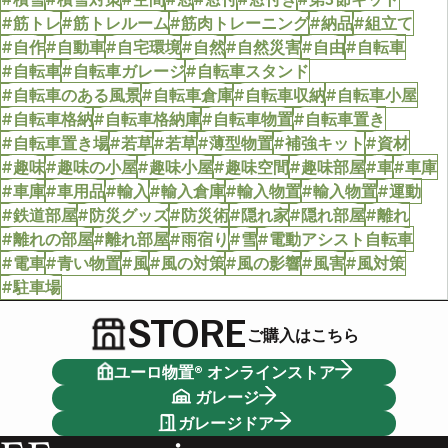
#筋トレ
#筋トレルーム
#筋肉トレーニング
#納品
#組立て
#自作
#自動車
#自宅環境
#自然
#自然災害
#自由
#自転車
#自転車
#自転車ガレージ
#自転車スタンド
#自転車のある風景
#自転車倉庫
#自転車収納
#自転車小屋
#自転車格納
#自転車格納庫
#自転車物置
#自転車置き
#自転車置き場
#若草
#若草
#薄型物置
#補強キット
#資材
#趣味
#趣味の小屋
#趣味小屋
#趣味空間
#趣味部屋
#車
#車庫
#車庫
#車用品
#輸入
#輸入倉庫
#輸入物置
#輸入物置
#運動
#鉄道部屋
#防災グッズ
#防災術
#隠れ家
#隠れ部屋
#離れ
#離れの部屋
#離れ部屋
#雨宿り
#雪
#電動アシスト自転車
#電車
#青い物置
#風
#風の対策
#風の影響
#風害
#風対策
#駐車場
STORE
ご購入はこちら
ユーロ物置® オンラインストア
ガレージ
ガレージドア