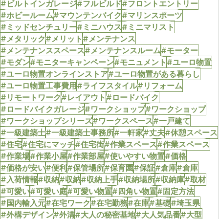
#ビルトインガレージ
#フルビルド
#フロントエントリー
#ホビールーム
#マウンテンバイク
#マリンスポーツ
#ミッドセンチュリー
#ミニハウス
#ミニマリスト
#メタリック
#メリット
#メンテナンス
#メンテナンススペース
#メンテナンスルーム
#モーター
#モダン
#モニターキャンペーン
#モニュメント
#ユーロ物置
#ユーロ物置オンラインストア
#ユーロ物置がある暮らし
#ユーロ物置工事費用
#ライフスタイル
#リフォーム
#リモートワーク
#レイアウト
#ロードバイク
#ロードバイクガレージ
#ワークショップ
#ワークショップ
#ワークショップシリーズ
#ワークスペース
#一戸建て
#一級建築士
#一級建築士事務所
#一軒家
#丈夫
#休憩スペース
#住宅
#住宅にマッチ
#住宅街
#作業スペース
#作業スペース
#作業場
#作業小屋
#作業部屋
#使いやすい物置
#価格
#価格が安い
#便利
#保管場所
#保育園
#保証
#倉庫
#倉庫
#入荷情報
#収納
#収納
#収納上手
#収納場所
#収納庫
#取材
#可愛い
#可愛い庭
#可愛い物置
#四角い物置
#固定方法
#国内輸入元
#在宅ワーク
#在宅勤務
#在庫
#基礎
#埼玉県
#外構デザイン
#外溝
#大人の秘密基地
#大人気品番
#大型