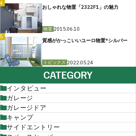
4
おしゃれな物置「2322F1」の魅力
2015.06.10
物置
5
質感がかっこいいユーロ物置®︎シルバー
2022.05.24
トピックス
CATEGORY
インタビュー
ガレージ
ガレージドア
キャンプ
サイドエントリー