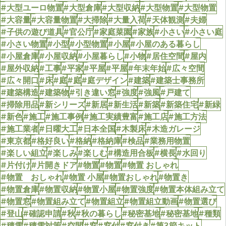
#大型ユーロ物置
#大型倉庫
#大型収納
#大型物置
#大型物置
#大容量
#大容量物置
#大掃除
#大量入荷
#天体観測
#夫婦
#子供の遊び道具
#官公庁
#家庭菜園
#家族
#小さい
#小さい庭
#小さい物置
#小型
#小型物置
#小屋
#小屋のある暮らし
#小屋倉庫
#小屋収納
#小屋暮らし
#小物
#居住空間
#屋内
#屋外収納
#工事
#平家
#平屋
#平屋
#年末年始
#広々空間
#広々開口
#床
#庭
#庭
#庭デザイン
#建築
#建築士事務所
#建築構造
#建築物
#引き違い窓
#強度
#強風
#戸建て
#掃除用品
#新シリーズ
#新居
#新生活
#新築
#新築住宅
#新緑
#新色
#施工
#施工事例
#施工実績豊富
#施工店
#施工方法
#施工業者
#日曜大工
#日本全国
#木製床
#木造ガレージ
#東京都
#格好良い
#格納
#格納庫
#検品
#業務用物置
#楽しい組立
#楽しみ
#楽しむ
#構造用合板
#横長
#水回り
#片付け
#片開きドア
#物置
#物置
#物置 おしゃれ
#物置 おしゃれ
#物置 小屋
#物置おしゃれ
#物置き
#物置倉庫
#物置収納
#物置小屋
#物置強度
#物置本体組み立て
#物置窓
#物置組み立て
#物置組立
#物置組立動画
#物置選び
#登山
#確認申請
#秋
#秋の暮らし
#秘密基地
#秘密基地
#種類
#積雪
#積雪対策
#空間
#窓
#窓付
#窓付き
#第3節キット