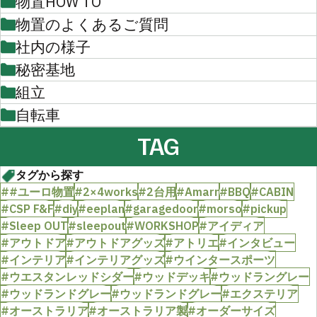
物置HOW TO
物置のよくあるご質問
社内の様子
秘密基地
組立
自転車
TAG
タグから探す
##ユーロ物置
#2×4works
#2台用
#Amarr
#BBQ
#CABIN
#CSP F&F
#diy
#eeplan
#garagedoor
#morso
#pickup
#Sleep OUT
#sleepout
#WORKSHOP
#アイディア
#アウトドア
#アウトドアグッズ
#アトリエ
#インタビュー
#インテリア
#インテリアグッズ
#ウインタースポーツ
#ウエスタンレッドシダー
#ウッドデッキ
#ウッドラングレー
#ウッドランドグレー
#ウッドランドグレー
#エクステリア
#オーストラリア
#オーストラリア製
#オーダーサイズ