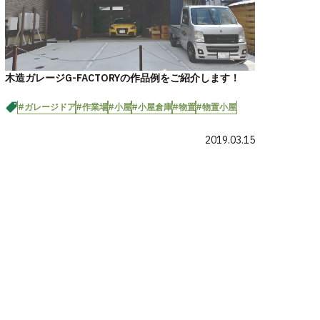
木造ガレージG-FACTORYの作品例をご紹介します！
#ガレージドア
#作業場
#小屋
#小屋倉庫
#物置
#物置小屋
2019.03.15