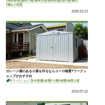
#秘密基地
#趣味小屋
#趣味空間
#趣味部屋
#隠れ家
#離れ
#離れの部屋
2020.10.15
ガレージ感のある小屋を作るならユーロ物置®ワークシ
ョップがおすすめ
#ワークショップ
#作業場
#倉庫
#小屋
#物置
#物置小屋
2020.07.22