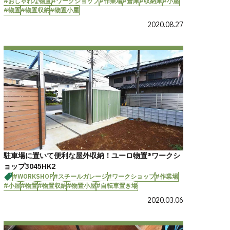
#おしゃれな物置
#ワークショップ
#作業場
#倉庫
#収納庫
#小屋
#物置
#物置収納
#物置小屋
2020.08.27
駐車場に置いて便利な屋外収納！ユーロ物置®ワークシ
ョップ3045HK2
#WORKSHOP
#スチールガレージ
#ワークショップ
#作業場
#小屋
#物置
#物置収納
#物置小屋
#自転車置き場
2020.03.06