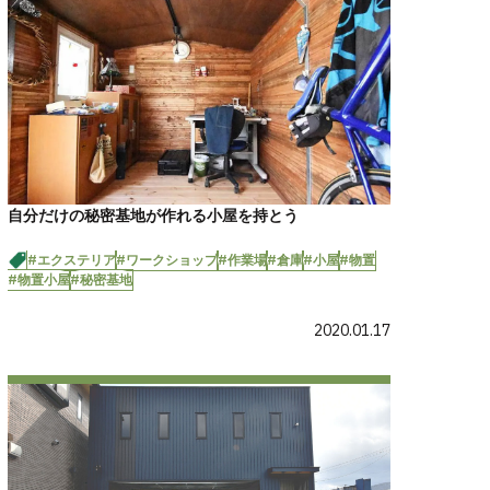
自分だけの秘密基地が作れる小屋を持とう
#エクステリア
#ワークショップ
#作業場
#倉庫
#小屋
#物置
#物置小屋
#秘密基地
2020.01.17