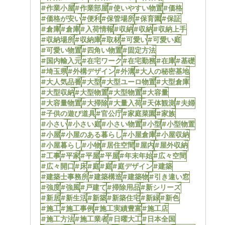
#作業小屋
#作業部屋
#使いやすい物置
#価格
#価格が安い
#便利
#保管場所
#保育園
#保証
#倉庫
#倉庫
#入荷情報
#収納
#収納
#収納上手
#収納場所
#収納庫
#取材
#可愛い
#可愛い庭
#可愛い物置
#四角い物置
#固定方法
#国内輸入元
#在宅ワーク
#在宅勤務
#在庫
#基礎
#埼玉県
#外構デザイン
#外溝
#大人の秘密基地
#大人気品番
#大型
#大型ユーロ物置
#大型倉庫
#大型収納
#大型物置
#大型物置
#大容量
#大容量物置
#大掃除
#大量入荷
#天体観測
#夫婦
#子供の遊び道具
#官公庁
#家庭菜園
#家族
#小さい
#小さい庭
#小さい物置
#小型
#小型物置
#小屋
#小屋のある暮らし
#小屋倉庫
#小屋収納
#小屋暮らし
#小物
#居住空間
#屋内
#屋外収納
#工事
#平家
#平屋
#平屋
#年末年始
#広々空間
#広々開口
#床
#庭
#庭
#庭デザイン
#建築
#建築士事務所
#建築構造
#建築物
#引き違い窓
#強度
#強風
#戸建て
#掃除用品
#新シリーズ
#新居
#新生活
#新築
#新築住宅
#新緑
#新色
#施工
#施工事例
#施工実績豊富
#施工店
#施工方法
#施工業者
#日曜大工
#日本全国