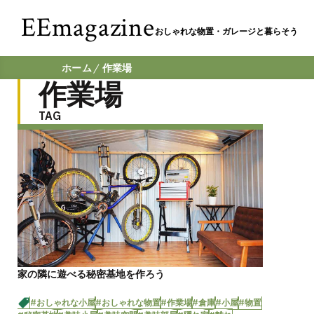
EEmagazine
おしゃれな物置・ガレージと暮らそう
ホーム
作業場
作業場
TAG
家の隣に遊べる秘密基地を作ろう
#おしゃれな小屋
#おしゃれな物置
#作業場
#倉庫
#小屋
#物置