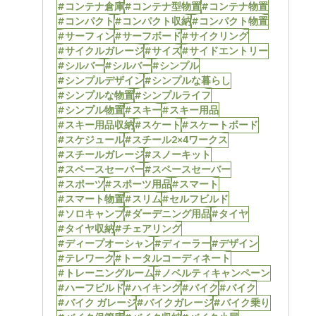
#コンテナ倉庫
#コンテナ型物置
#コンテナ物置
#コンパクト
#コンパクト収納
#コンパクト物置
#サーフィン
#サーフボード
#サイクリング
#サイクルガレージ
#サイズ
#サイドエントリー
#シルバー
#シルバー
#シンプル
#シンプルデザイン
#シンプルな暮らし
#シンプルな物置
#シンプルライフ
#シンプル物置
#スキー
#スキー用品
#スキー用品収納
#スケート
#スケートボード
#スケジュール
#スチール2×4ワークス
#スチールガレージ
#スノーキット
#スペースセーバー
#スペースセーバー
#スポーツ
#スポーツ用品
#スマート
#スマート物置
#スリム
#セルフビルド
#ソロキャンプ
#ダーデニング用品
#タイヤ
#タイヤ収納
#チェアリング
#ディープオーシャン
#ディーラー
#デザイン
#テレワーク
#トータルコーディネート
#トレーニングルーム
#ノベルティキャンペーン
#ハーフビルド
#ハイキング
#バイク
#バイク
#バイク ガレージ
#バイクガレージ
#バイク乗り