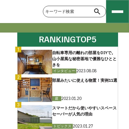
RANKING
TOP5
1
自転車専用の離れの部屋をDIYで。
山小屋風な秘密基地で優雅なひとと
きを
2023.08.08
インタビュー
2
部屋みたいに使える物置！実例11選
2023.01.20
庭
3
スマートだから使いやすいスペース
セーバーが人気の理由
2023.01.27
トピックス