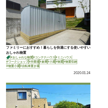
ファミリーにおすすめ！暮らしを快適にする使いやすい
おしゃれ物置
#おしゃれな物置
#コンテナハウス
#ミニハウス
#ワークショップ
#作業場
#倉庫
#小屋
#物置
#物置収納
#物置小屋
#自転車置き場
2020.01.24