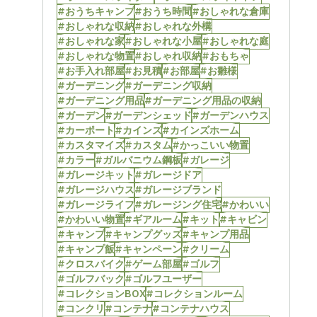
#おうちキャンプ
#おうち時間
#おしゃれな倉庫
#おしゃれな収納
#おしゃれな外構
#おしゃれな家
#おしゃれな小屋
#おしゃれな庭
#おしゃれな物置
#おしゃれ収納
#おもちゃ
#お手入れ部屋
#お見積
#お部屋
#お雛様
#ガーデニング
#ガーデニング収納
#ガーデニング用品
#ガーデニング用品の収納
#ガーデン
#ガーデンシェッド
#ガーデンハウス
#カーポート
#カインズ
#カインズホーム
#カスタマイズ
#カスタム
#かっこいい物置
#カラー
#ガルバニウム鋼板
#ガレージ
#ガレージキット
#ガレージドア
#ガレージハウス
#ガレージブランド
#ガレージライフ
#ガレージング住宅
#かわいい
#かわいい物置
#ギアルーム
#キット
#キャビン
#キャンプ
#キャンプグッズ
#キャンプ用品
#キャンプ飯
#キャンペーン
#クリーム
#クロスバイク
#ゲーム部屋
#ゴルフ
#ゴルフバック
#ゴルフユーザー
#コレクションBOX
#コレクションルーム
#コンクリ
#コンテナ
#コンテナハウス