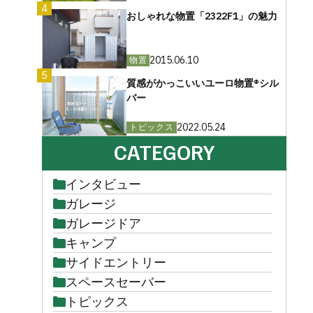
4
おしゃれな物置「2322F1」の魅力
2015.06.10
物置
5
質感がかっこいいユーロ物置®︎シル
バー
2022.05.24
トピックス
CATEGORY
インタビュー
ガレージ
ガレージドア
キャンプ
サイドエントリー
スペースセーバー
トピックス