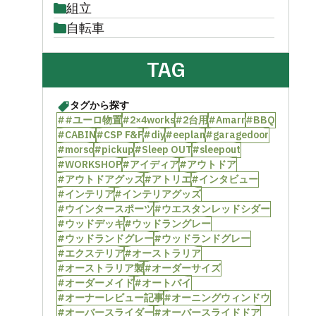
組立
自転車
TAG
タグから探す
##ユーロ物置
#2×4works
#2台用
#Amarr
#BBQ
#CABIN
#CSP F&F
#diy
#eeplan
#garagedoor
#morso
#pickup
#Sleep OUT
#sleepout
#WORKSHOP
#アイディア
#アウトドア
#アウトドアグッズ
#アトリエ
#インタビュー
#インテリア
#インテリアグッズ
#ウインタースポーツ
#ウエスタンレッドシダー
#ウッドデッキ
#ウッドラングレー
#ウッドランドグレー
#ウッドランドグレー
#エクステリア
#オーストラリア
#オーストラリア製
#オーダーサイズ
#オーダーメイド
#オートバイ
#オーナーレビュー記事
#オーニングウィンドウ
#オーバースライダー
#オーバースライドドア