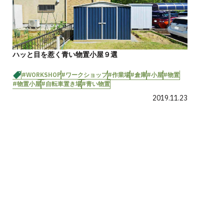
ハッと目を惹く青い物置小屋９選
#WORKSHOP
#ワークショップ
#作業場
#倉庫
#小屋
#物置
#物置小屋
#自転車置き場
#青い物置
2019.11.23