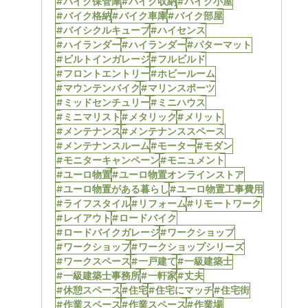
#バイク保管庫
#バイク収納
#バイク小屋
#バイク格納
#バイク車庫
#バイク部屋
#バイシクルキューブ
#ハイセンス
#ハイランダー
#ハイランダー
#パターマット
#ビルトインガレージ
#フルビルド
#フロントエントリー
#ホビールーム
#マウンテンバイク
#マリンスポーツ
#ミッドセンチュリー
#ミニハウス
#ミニマリスト
#メタリック
#メリット
#メンテナンス
#メンテナンススペース
#メンテナンスルーム
#モーター
#モダン
#モニターキャンペーン
#モニュメント
#ユーロ物置
#ユーロ物置オンラインストア
#ユーロ物置がある暮らし
#ユーロ物置工事費用
#ライフスタイル
#リフォーム
#リモートワーク
#レイアウト
#ロードバイク
#ロードバイクガレージ
#ワークショップ
#ワークショップ
#ワークショップシリーズ
#ワークスペース
#一戸建て
#一級建築士
#一級建築士事務所
#一軒家
#丈夫
#休憩スペース
#住宅
#住宅にマッチ
#住宅街
#作業スペース
#作業スペース
#作業場