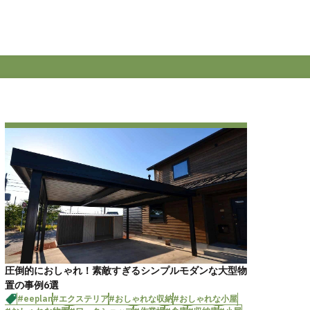
圧倒的におしゃれ！素敵すぎるシンプルモダンな大型物
置の事例6選
#eeplan
#エクステリア
#おしゃれな収納
#おしゃれな小屋