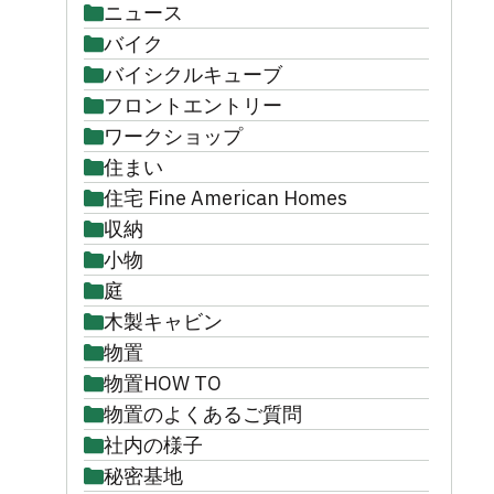
ニュース
バイク
バイシクルキューブ
フロントエントリー
ワークショップ
住まい
住宅 Fine American Homes
収納
小物
庭
木製キャビン
物置
物置HOW TO
物置のよくあるご質問
社内の様子
秘密基地