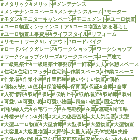
#メタリック
#メリット
#メンテナンス
#メンテナンススペース
#メンテナンスルーム
#モーター
#モダン
#モニターキャンペーン
#モニュメント
#ユーロ物置
#ユーロ物置オンラインストア
#ユーロ物置がある暮らし
#ユーロ物置工事費用
#ライフスタイル
#リフォーム
#リモートワーク
#レイアウト
#ロードバイク
#ロードバイクガレージ
#ワークショップ
#ワークショップ
#ワークショップシリーズ
#ワークスペース
#一戸建て
#一級建築士
#一級建築士事務所
#一軒家
#丈夫
#休憩スペース
#住宅
#住宅にマッチ
#住宅街
#作業スペース
#作業スペース
#作業場
#作業小屋
#作業部屋
#使いやすい物置
#価格
#価格が安い
#便利
#保管場所
#保育園
#保証
#倉庫
#倉庫
#入荷情報
#収納
#収納
#収納上手
#収納場所
#収納庫
#取材
#可愛い
#可愛い庭
#可愛い物置
#四角い物置
#固定方法
#国内輸入元
#在宅ワーク
#在宅勤務
#在庫
#基礎
#埼玉県
#外構デザイン
#外溝
#大人の秘密基地
#大人気品番
#大型
#大型ユーロ物置
#大型倉庫
#大型収納
#大型物置
#大型物置
#大容量
#大容量物置
#大掃除
#大量入荷
#天体観測
#夫婦
#子供の遊び道具
#官公庁
#家庭菜園
#家族
#小さい
#小さい庭