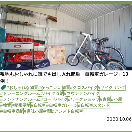
敷地もおしゃれに誰でも出し入れ簡単「自転車ガレージ」13
例！
#おしゃれな物置
#かっこいい物置
#クロスバイク
#サイクリング
#トレーニングルーム
#バイク収納
#マウンテンバイク
#メンテナンスルーム
#ロードバイク
#ワークショップ
#倉庫
#小屋
#物置
#秘密基地
#自転車
#自転車ガレージ
#自転車スタンド
#自転車収納
#趣味小屋
#電動アシスト自転車
2020.10.06