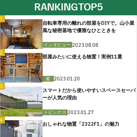
RANKING
TOP5
1
自転車専用の離れの部屋をDIYで。山小屋
風な秘密基地で優雅なひとときを
2023.08.08
インタビュー
2
部屋みたいに使える物置！実例11選
2023.01.20
庭
3
スマートだから使いやすいスペースセーバ
ーが人気の理由
2023.01.27
トピックス
4
おしゃれな物置「2322F1」の魅力