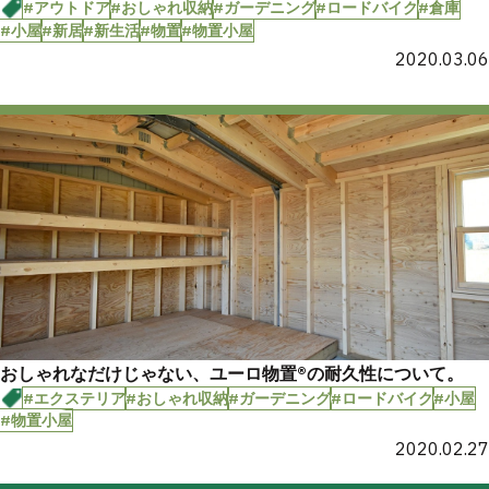
#アウトドア
#おしゃれ収納
#ガーデニング
#ロードバイク
#倉庫
#小屋
#新居
#新生活
#物置
#物置小屋
2020.03.06
おしゃれなだけじゃない、ユーロ物置®︎の耐久性について。
#エクステリア
#おしゃれ収納
#ガーデニング
#ロードバイク
#小屋
#物置小屋
2020.02.27