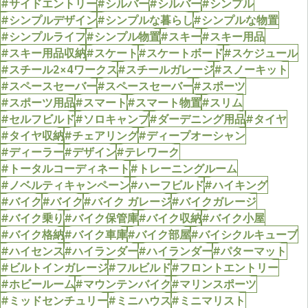
#サイドエントリー
#シルバー
#シルバー
#シンプル
#シンプルデザイン
#シンプルな暮らし
#シンプルな物置
#シンプルライフ
#シンプル物置
#スキー
#スキー用品
#スキー用品収納
#スケート
#スケートボード
#スケジュール
#スチール2×4ワークス
#スチールガレージ
#スノーキット
#スペースセーバー
#スペースセーバー
#スポーツ
#スポーツ用品
#スマート
#スマート物置
#スリム
#セルフビルド
#ソロキャンプ
#ダーデニング用品
#タイヤ
#タイヤ収納
#チェアリング
#ディープオーシャン
#ディーラー
#デザイン
#テレワーク
#トータルコーディネート
#トレーニングルーム
#ノベルティキャンペーン
#ハーフビルド
#ハイキング
#バイク
#バイク
#バイク ガレージ
#バイクガレージ
#バイク乗り
#バイク保管庫
#バイク収納
#バイク小屋
#バイク格納
#バイク車庫
#バイク部屋
#バイシクルキューブ
#ハイセンス
#ハイランダー
#ハイランダー
#パターマット
#ビルトインガレージ
#フルビルド
#フロントエントリー
#ホビールーム
#マウンテンバイク
#マリンスポーツ
#ミッドセンチュリー
#ミニハウス
#ミニマリスト