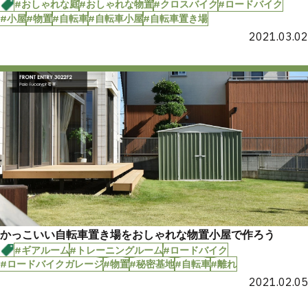
#おしゃれな庭
#おしゃれな物置
#クロスバイク
#ロードバイク
#小屋
#物置
#自転車
#自転車小屋
#自転車置き場
2021.03.02
かっこいい自転車置き場をおしゃれな物置小屋で作ろう
#ギアルーム
#トレーニングルーム
#ロードバイク
#ロードバイクガレージ
#物置
#秘密基地
#自転車
#離れ
2021.02.05