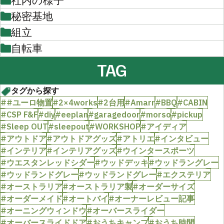
社内の様子
秘密基地
組立
自転車
TAG
タグから探す
##ユーロ物置
#2×4works
#2台用
#Amarr
#BBQ
#CABIN
#CSP F&F
#diy
#eeplan
#garagedoor
#morso
#pickup
#Sleep OUT
#sleepout
#WORKSHOP
#アイディア
#アウトドア
#アウトドアグッズ
#アトリエ
#インタビュー
#インテリア
#インテリアグッズ
#ウインタースポーツ
#ウエスタンレッドシダー
#ウッドデッキ
#ウッドラングレー
#ウッドランドグレー
#ウッドランドグレー
#エクステリア
#オーストラリア
#オーストラリア製
#オーダーサイズ
#オーダーメイド
#オートバイ
#オーナーレビュー記事
#オーニングウィンドウ
#オーバースライダー
#オーバースライドドア
#おうちキャンプ
#おうち時間