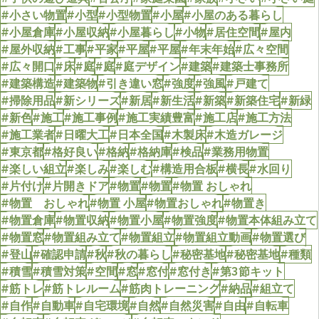
#小さい物置
#小型
#小型物置
#小屋
#小屋のある暮らし
#小屋倉庫
#小屋収納
#小屋暮らし
#小物
#居住空間
#屋内
#屋外収納
#工事
#平家
#平屋
#平屋
#年末年始
#広々空間
#広々開口
#床
#庭
#庭
#庭デザイン
#建築
#建築士事務所
#建築構造
#建築物
#引き違い窓
#強度
#強風
#戸建て
#掃除用品
#新シリーズ
#新居
#新生活
#新築
#新築住宅
#新緑
#新色
#施工
#施工事例
#施工実績豊富
#施工店
#施工方法
#施工業者
#日曜大工
#日本全国
#木製床
#木造ガレージ
#東京都
#格好良い
#格納
#格納庫
#検品
#業務用物置
#楽しい組立
#楽しみ
#楽しむ
#構造用合板
#横長
#水回り
#片付け
#片開きドア
#物置
#物置
#物置 おしゃれ
#物置 おしゃれ
#物置 小屋
#物置おしゃれ
#物置き
#物置倉庫
#物置収納
#物置小屋
#物置強度
#物置本体組み立て
#物置窓
#物置組み立て
#物置組立
#物置組立動画
#物置選び
#登山
#確認申請
#秋
#秋の暮らし
#秘密基地
#秘密基地
#種類
#積雪
#積雪対策
#空間
#窓
#窓付
#窓付き
#第3節キット
#筋トレ
#筋トレルーム
#筋肉トレーニング
#納品
#組立て
#自作
#自動車
#自宅環境
#自然
#自然災害
#自由
#自転車