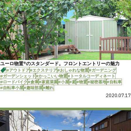
ユーロ物置®︎のスタンダード。フロントエントリーの魅力
#アウトドア
#エクステリア
#おしゃれな物置
#ガーデニング
#ガーデンシェッド
#かっこいい物置
#トータルコーディネート
#ロードバイク
#倉庫
#家庭菜園
#小屋
#庭
#物置
#秘密基地
#自転車
#自転車小屋
#趣味部屋
#離れ
2020.07.17