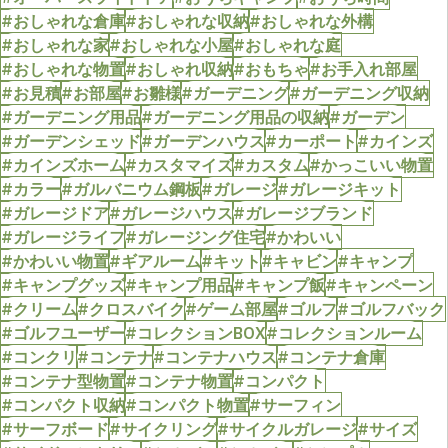
#おしゃれな倉庫
#おしゃれな収納
#おしゃれな外構
#おしゃれな家
#おしゃれな小屋
#おしゃれな庭
#おしゃれな物置
#おしゃれ収納
#おもちゃ
#お手入れ部屋
#お見積
#お部屋
#お雛様
#ガーデニング
#ガーデニング収納
#ガーデニング用品
#ガーデニング用品の収納
#ガーデン
#ガーデンシェッド
#ガーデンハウス
#カーポート
#カインズ
#カインズホーム
#カスタマイズ
#カスタム
#かっこいい物置
#カラー
#ガルバニウム鋼板
#ガレージ
#ガレージキット
#ガレージドア
#ガレージハウス
#ガレージブランド
#ガレージライフ
#ガレージング住宅
#かわいい
#かわいい物置
#ギアルーム
#キット
#キャビン
#キャンプ
#キャンプグッズ
#キャンプ用品
#キャンプ飯
#キャンペーン
#クリーム
#クロスバイク
#ゲーム部屋
#ゴルフ
#ゴルフバック
#ゴルフユーザー
#コレクションBOX
#コレクションルーム
#コンクリ
#コンテナ
#コンテナハウス
#コンテナ倉庫
#コンテナ型物置
#コンテナ物置
#コンパクト
#コンパクト収納
#コンパクト物置
#サーフィン
#サーフボード
#サイクリング
#サイクルガレージ
#サイズ