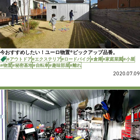
今おすすめしたい！ユーロ物置®︎ピックアップ品番。
#アウトドア
#エクステリア
#ロードバイク
#倉庫
#家庭菜園
#小屋
#物置
#秘密基地
#自転車
#趣味部屋
#離れ
2020.07.09