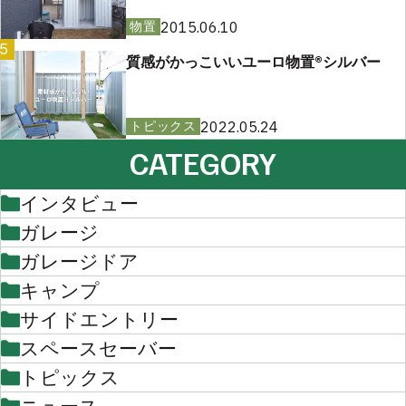
2015.06.10
物置
5
質感がかっこいいユーロ物置®︎シルバー
2022.05.24
トピックス
CATEGORY
インタビュー
ガレージ
ガレージドア
キャンプ
サイドエントリー
スペースセーバー
トピックス