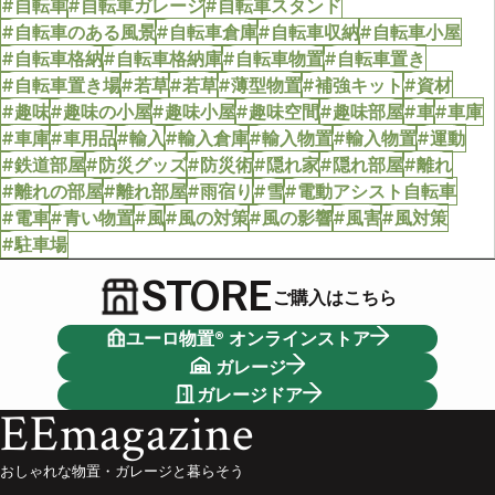
#自転車
#自転車ガレージ
#自転車スタンド
#自転車のある風景
#自転車倉庫
#自転車収納
#自転車小屋
#自転車格納
#自転車格納庫
#自転車物置
#自転車置き
#自転車置き場
#若草
#若草
#薄型物置
#補強キット
#資材
#趣味
#趣味の小屋
#趣味小屋
#趣味空間
#趣味部屋
#車
#車庫
#車庫
#車用品
#輸入
#輸入倉庫
#輸入物置
#輸入物置
#運動
#鉄道部屋
#防災グッズ
#防災術
#隠れ家
#隠れ部屋
#離れ
#離れの部屋
#離れ部屋
#雨宿り
#雪
#電動アシスト自転車
#電車
#青い物置
#風
#風の対策
#風の影響
#風害
#風対策
#駐車場
STORE
ご購入はこちら
ユーロ物置® オンラインストア
ガレージ
ガレージドア
EEmagazine
おしゃれな物置・ガレージと暮らそう