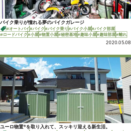
バイク乗りが憧れる夢のバイクガレージ
#オートバイ
#バイク
#バイク乗り
#バイク小屋
#バイク部屋
#ロードバイク
#小屋
#物置小屋
#秘密基地
#趣味小屋
#趣味部屋
#離れ
2020.05.08
ユーロ物置®︎を取り入れて、スッキリ迎える新生活。