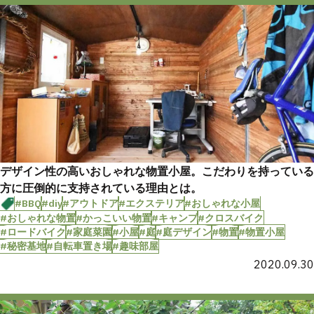
デザイン性の高いおしゃれな物置小屋。こだわりを持っている
方に圧倒的に支持されている理由とは。
#BBQ
#diy
#アウトドア
#エクステリア
#おしゃれな小屋
#おしゃれな物置
#かっこいい物置
#キャンプ
#クロスバイク
#ロードバイク
#家庭菜園
#小屋
#庭
#庭デザイン
#物置
#物置小屋
#秘密基地
#自転車置き場
#趣味部屋
2020.09.30