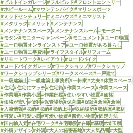
#ビルトインガレージ
#フルビルド
#フロントエントリー
#ホビールーム
#マウンテンバイク
#マリンスポーツ
#ミッドセンチュリー
#ミニハウス
#ミニマリスト
#メタリック
#メリット
#メンテナンス
#メンテナンススペース
#メンテナンスルーム
#モーター
#モダン
#モニターキャンペーン
#モニュメント
#ユーロ物置
#ユーロ物置オンラインストア
#ユーロ物置がある暮らし
#ユーロ物置工事費用
#ライフスタイル
#リフォーム
#リモートワーク
#レイアウト
#ロードバイク
#ロードバイクガレージ
#ワークショップ
#ワークショップ
#ワークショップシリーズ
#ワークスペース
#一戸建て
#一級建築士
#一級建築士事務所
#一軒家
#丈夫
#休憩スペース
#住宅
#住宅にマッチ
#住宅街
#作業スペース
#作業スペース
#作業場
#作業小屋
#作業部屋
#使いやすい物置
#価格
#価格が安い
#便利
#保管場所
#保育園
#保証
#倉庫
#倉庫
#入荷情報
#収納
#収納
#収納上手
#収納場所
#収納庫
#取材
#可愛い
#可愛い庭
#可愛い物置
#四角い物置
#固定方法
#国内輸入元
#在宅ワーク
#在宅勤務
#在庫
#基礎
#埼玉県
#外構デザイン
#外溝
#大人の秘密基地
#大人気品番
#大型