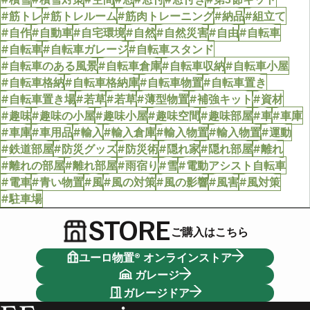
#筋トレ
#筋トレルーム
#筋肉トレーニング
#納品
#組立て
#自作
#自動車
#自宅環境
#自然
#自然災害
#自由
#自転車
#自転車
#自転車ガレージ
#自転車スタンド
#自転車のある風景
#自転車倉庫
#自転車収納
#自転車小屋
#自転車格納
#自転車格納庫
#自転車物置
#自転車置き
#自転車置き場
#若草
#若草
#薄型物置
#補強キット
#資材
#趣味
#趣味の小屋
#趣味小屋
#趣味空間
#趣味部屋
#車
#車庫
#車庫
#車用品
#輸入
#輸入倉庫
#輸入物置
#輸入物置
#運動
#鉄道部屋
#防災グッズ
#防災術
#隠れ家
#隠れ部屋
#離れ
#離れの部屋
#離れ部屋
#雨宿り
#雪
#電動アシスト自転車
#電車
#青い物置
#風
#風の対策
#風の影響
#風害
#風対策
#駐車場
STORE
ご購入はこちら
ユーロ物置® オンラインストア
ガレージ
ガレージドア