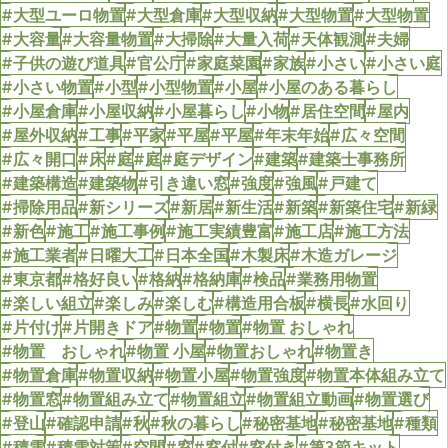
#大型ユーロ物置
#大型倉庫
#大型収納
#大型物置
#大型物置
#大容量
#大容量物置
#大掃除
#大量入荷
#天体観測
#夫婦
#子供の遊び道具
#官公庁
#家庭菜園
#家族
#小さい
#小さい庭
#小さい物置
#小型
#小型物置
#小屋
#小屋のある暮らし
#小屋倉庫
#小屋収納
#小屋暮らし
#小物
#居住空間
#屋内
#屋外収納
#工事
#平家
#平屋
#平屋
#年末年始
#広々空間
#広々開口
#床
#庭
#庭
#庭デザイン
#建築
#建築士事務所
#建築構造
#建築物
#引き違い窓
#強度
#強風
#戸建て
#掃除用品
#新シリーズ
#新居
#新生活
#新築
#新築住宅
#新緑
#新色
#施工
#施工事例
#施工実績豊富
#施工店
#施工方法
#施工業者
#日曜大工
#日本全国
#木製床
#木造ガレージ
#東京都
#格好良い
#格納
#格納庫
#検品
#業務用物置
#楽しい組立
#楽しみ
#楽しむ
#構造用合板
#横長
#水回り
#片付け
#片開きドア
#物置
#物置
#物置 おしゃれ
#物置 おしゃれ
#物置 小屋
#物置おしゃれ
#物置き
#物置倉庫
#物置収納
#物置小屋
#物置強度
#物置本体組み立て
#物置窓
#物置組み立て
#物置組立
#物置組立動画
#物置選び
#登山
#確認申請
#秋
#秋の暮らし
#秘密基地
#秘密基地
#種類
#積雪
#積雪対策
#空間
#窓
#窓付
#窓付き
#第3節キット