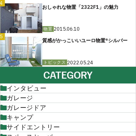
4
おしゃれな物置「2322F1」の魅力
2015.06.10
物置
5
質感がかっこいいユーロ物置®︎シルバー
2022.05.24
トピックス
CATEGORY
インタビュー
ガレージ
ガレージドア
キャンプ
サイドエントリー