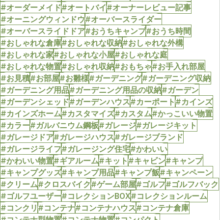
#オーダーメイド
#オートバイ
#オーナーレビュー記事
#オーニングウィンドウ
#オーバースライダー
#オーバースライドドア
#おうちキャンプ
#おうち時間
#おしゃれな倉庫
#おしゃれな収納
#おしゃれな外構
#おしゃれな家
#おしゃれな小屋
#おしゃれな庭
#おしゃれな物置
#おしゃれ収納
#おもちゃ
#お手入れ部屋
#お見積
#お部屋
#お雛様
#ガーデニング
#ガーデニング収納
#ガーデニング用品
#ガーデニング用品の収納
#ガーデン
#ガーデンシェッド
#ガーデンハウス
#カーポート
#カインズ
#カインズホーム
#カスタマイズ
#カスタム
#かっこいい物置
#カラー
#ガルバニウム鋼板
#ガレージ
#ガレージキット
#ガレージドア
#ガレージハウス
#ガレージブランド
#ガレージライフ
#ガレージング住宅
#かわいい
#かわいい物置
#ギアルーム
#キット
#キャビン
#キャンプ
#キャンプグッズ
#キャンプ用品
#キャンプ飯
#キャンペーン
#クリーム
#クロスバイク
#ゲーム部屋
#ゴルフ
#ゴルフバック
#ゴルフユーザー
#コレクションBOX
#コレクションルーム
#コンクリ
#コンテナ
#コンテナハウス
#コンテナ倉庫
#コンテナ型物置
#コンテナ物置
#コンパクト