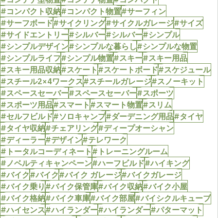
#コンパクト収納
#コンパクト物置
#サーフィン
#サーフボード
#サイクリング
#サイクルガレージ
#サイズ
#サイドエントリー
#シルバー
#シルバー
#シンプル
#シンプルデザイン
#シンプルな暮らし
#シンプルな物置
#シンプルライフ
#シンプル物置
#スキー
#スキー用品
#スキー用品収納
#スケート
#スケートボード
#スケジュール
#スチール2×4ワークス
#スチールガレージ
#スノーキット
#スペースセーバー
#スペースセーバー
#スポーツ
#スポーツ用品
#スマート
#スマート物置
#スリム
#セルフビルド
#ソロキャンプ
#ダーデニング用品
#タイヤ
#タイヤ収納
#チェアリング
#ディープオーシャン
#ディーラー
#デザイン
#テレワーク
#トータルコーディネート
#トレーニングルーム
#ノベルティキャンペーン
#ハーフビルド
#ハイキング
#バイク
#バイク
#バイク ガレージ
#バイクガレージ
#バイク乗り
#バイク保管庫
#バイク収納
#バイク小屋
#バイク格納
#バイク車庫
#バイク部屋
#バイシクルキューブ
#ハイセンス
#ハイランダー
#ハイランダー
#パターマット