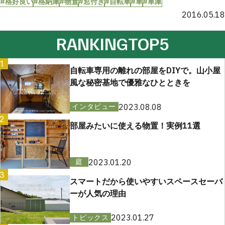
#格好良い
#格納庫
#物置
#窓付き
#自転車
#車
#車庫
2016.05.18
RANKING
TOP5
1
自転車専用の離れの部屋をDIYで。山小屋
風な秘密基地で優雅なひとときを
2023.08.08
インタビュー
2
部屋みたいに使える物置！実例11選
2023.01.20
庭
3
スマートだから使いやすいスペースセーバ
ーが人気の理由
2023.01.27
トピックス