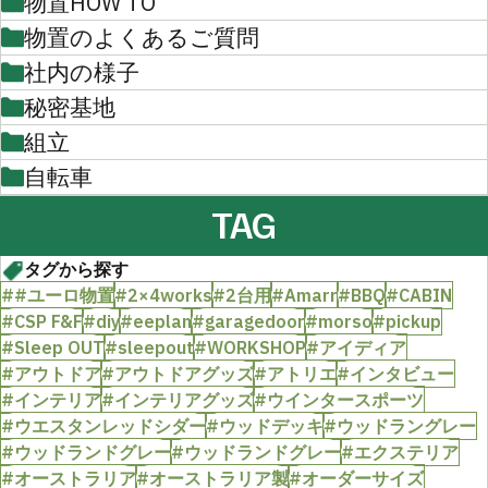
物置HOW TO
物置のよくあるご質問
社内の様子
秘密基地
組立
自転車
TAG
タグから探す
##ユーロ物置
#2×4works
#2台用
#Amarr
#BBQ
#CABIN
#CSP F&F
#diy
#eeplan
#garagedoor
#morso
#pickup
#Sleep OUT
#sleepout
#WORKSHOP
#アイディア
#アウトドア
#アウトドアグッズ
#アトリエ
#インタビュー
#インテリア
#インテリアグッズ
#ウインタースポーツ
#ウエスタンレッドシダー
#ウッドデッキ
#ウッドラングレー
#ウッドランドグレー
#ウッドランドグレー
#エクステリア
#オーストラリア
#オーストラリア製
#オーダーサイズ