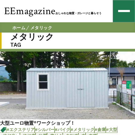
EEmagazine
おしゃれな物置・ガレージと暮らそう
ホーム
メタリック
メタリック
TAG
大型ユーロ物置®ワークショップ！
#エクステリア
#シルバー
#バイク
#メタリック
#倉庫
#大型