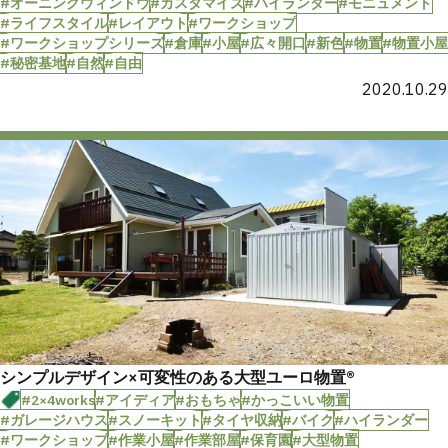
#オーニングウィンドウ
#カスタマイズ
#ハイランダー
#モニュメント
#ライフスタイル
#レイアウト
#ワークショップ
#ワークショップシリーズ
#倉庫
#小屋
#広々開口
#新色
#物置
#物置小屋
#秘密基地
#自然
#自由
2020.10.29
シンプルデザイン×可変性のある大型ユーロ物置®︎
#2×4works
#アイディア
#おもちゃ
#かっこいい物置
#ガレージハウス
#スノーキット
#タイヤ収納
#バイク
#ハイランダー
#ワークショップ
#作業小屋
#作業部屋
#保育園
#大型物置