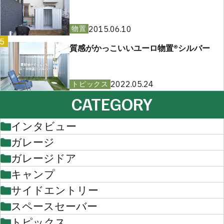
2015.06.10
物置
5
質感がかっこいいユーロ物置®︎シルバー
2022.05.24
トピックス
CATEGORY
インタビュー
ガレージ
ガレージドア
キャンプ
サイドエントリー
スペースセーバー
トピックス