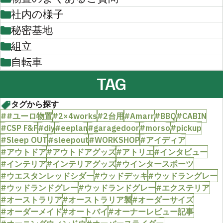
社内の様子
秘密基地
組立
自転車
TAG
タグから探す
##ユーロ物置
#2×4works
#2台用
#Amarr
#BBQ
#CABIN
#CSP F&F
#diy
#eeplan
#garagedoor
#morso
#pickup
#Sleep OUT
#sleepout
#WORKSHOP
#アイディア
#アウトドア
#アウトドアグッズ
#アトリエ
#インタビュー
#インテリア
#インテリアグッズ
#ウインタースポーツ
#ウエスタンレッドシダー
#ウッドデッキ
#ウッドラングレー
#ウッドランドグレー
#ウッドランドグレー
#エクステリア
#オーストラリア
#オーストラリア製
#オーダーサイズ
#オーダーメイド
#オートバイ
#オーナーレビュー記事