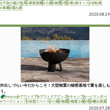
#子供の遊び道具
#家庭菜園
#小屋
#物置
#窓
#第3節キット
#自転車
#車庫
#隠れ家
2020.08.19
外出しづらい今だからこそ！大型物置の秘密基地で夏を楽しも
う。
#morso
#アウトドア
#アウトドアグッズ
#キャンプ
#ハイランダー
#ワークショップ
#休憩スペース
#小屋
#物置
#物置小屋
#窓
#離れ部屋
2020.07.28