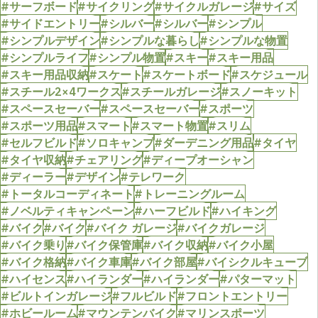
#サーフボード
#サイクリング
#サイクルガレージ
#サイズ
#サイドエントリー
#シルバー
#シルバー
#シンプル
#シンプルデザイン
#シンプルな暮らし
#シンプルな物置
#シンプルライフ
#シンプル物置
#スキー
#スキー用品
#スキー用品収納
#スケート
#スケートボード
#スケジュール
#スチール2×4ワークス
#スチールガレージ
#スノーキット
#スペースセーバー
#スペースセーバー
#スポーツ
#スポーツ用品
#スマート
#スマート物置
#スリム
#セルフビルド
#ソロキャンプ
#ダーデニング用品
#タイヤ
#タイヤ収納
#チェアリング
#ディープオーシャン
#ディーラー
#デザイン
#テレワーク
#トータルコーディネート
#トレーニングルーム
#ノベルティキャンペーン
#ハーフビルド
#ハイキング
#バイク
#バイク
#バイク ガレージ
#バイクガレージ
#バイク乗り
#バイク保管庫
#バイク収納
#バイク小屋
#バイク格納
#バイク車庫
#バイク部屋
#バイシクルキューブ
#ハイセンス
#ハイランダー
#ハイランダー
#パターマット
#ビルトインガレージ
#フルビルド
#フロントエントリー
#ホビールーム
#マウンテンバイク
#マリンスポーツ