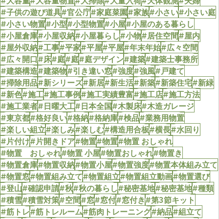
#大容量
#大容量物置
#大掃除
#大量入荷
#天体観測
#夫婦
#子供の遊び道具
#官公庁
#家庭菜園
#家族
#小さい
#小さい庭
#小さい物置
#小型
#小型物置
#小屋
#小屋のある暮らし
#小屋倉庫
#小屋収納
#小屋暮らし
#小物
#居住空間
#屋内
#屋外収納
#工事
#平家
#平屋
#平屋
#年末年始
#広々空間
#広々開口
#床
#庭
#庭
#庭デザイン
#建築
#建築士事務所
#建築構造
#建築物
#引き違い窓
#強度
#強風
#戸建て
#掃除用品
#新シリーズ
#新居
#新生活
#新築
#新築住宅
#新緑
#新色
#施工
#施工事例
#施工実績豊富
#施工店
#施工方法
#施工業者
#日曜大工
#日本全国
#木製床
#木造ガレージ
#東京都
#格好良い
#格納
#格納庫
#検品
#業務用物置
#楽しい組立
#楽しみ
#楽しむ
#構造用合板
#横長
#水回り
#片付け
#片開きドア
#物置
#物置
#物置 おしゃれ
#物置 おしゃれ
#物置 小屋
#物置おしゃれ
#物置き
#物置倉庫
#物置収納
#物置小屋
#物置強度
#物置本体組み立て
#物置窓
#物置組み立て
#物置組立
#物置組立動画
#物置選び
#登山
#確認申請
#秋
#秋の暮らし
#秘密基地
#秘密基地
#種類
#積雪
#積雪対策
#空間
#窓
#窓付
#窓付き
#第3節キット
#筋トレ
#筋トレルーム
#筋肉トレーニング
#納品
#組立て