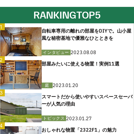
RANKING
TOP5
1
自転車専用の離れの部屋をDIYで。山小屋
風な秘密基地で優雅なひとときを
2023.08.08
インタビュー
2
部屋みたいに使える物置！実例11選
2023.01.20
庭
3
スマートだから使いやすいスペースセーバ
ーが人気の理由
2023.01.27
トピックス
4
おしゃれな物置「2322F1」の魅力