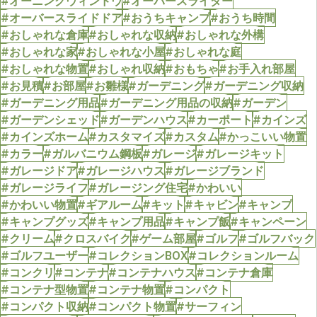
#オーニングウィンドウ
#オーバースライダー
#オーバースライドドア
#おうちキャンプ
#おうち時間
#おしゃれな倉庫
#おしゃれな収納
#おしゃれな外構
#おしゃれな家
#おしゃれな小屋
#おしゃれな庭
#おしゃれな物置
#おしゃれ収納
#おもちゃ
#お手入れ部屋
#お見積
#お部屋
#お雛様
#ガーデニング
#ガーデニング収納
#ガーデニング用品
#ガーデニング用品の収納
#ガーデン
#ガーデンシェッド
#ガーデンハウス
#カーポート
#カインズ
#カインズホーム
#カスタマイズ
#カスタム
#かっこいい物置
#カラー
#ガルバニウム鋼板
#ガレージ
#ガレージキット
#ガレージドア
#ガレージハウス
#ガレージブランド
#ガレージライフ
#ガレージング住宅
#かわいい
#かわいい物置
#ギアルーム
#キット
#キャビン
#キャンプ
#キャンプグッズ
#キャンプ用品
#キャンプ飯
#キャンペーン
#クリーム
#クロスバイク
#ゲーム部屋
#ゴルフ
#ゴルフバック
#ゴルフユーザー
#コレクションBOX
#コレクションルーム
#コンクリ
#コンテナ
#コンテナハウス
#コンテナ倉庫
#コンテナ型物置
#コンテナ物置
#コンパクト
#コンパクト収納
#コンパクト物置
#サーフィン