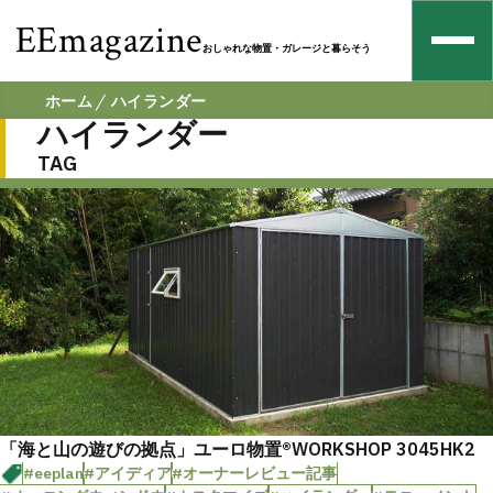
EEmagazine
おしゃれな物置・ガレージと暮らそう
ホーム
ハイランダー
ハイランダー
TAG
「海と山の遊びの拠点」ユーロ物置®︎WORKSHOP 3045HK2
#eeplan
#アイディア
#オーナーレビュー記事