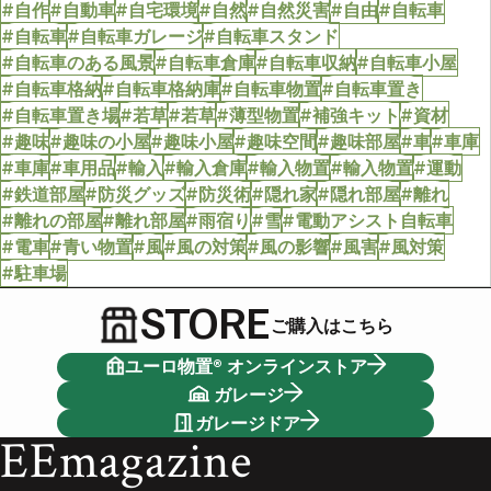
#自作
#自動車
#自宅環境
#自然
#自然災害
#自由
#自転車
#自転車
#自転車ガレージ
#自転車スタンド
#自転車のある風景
#自転車倉庫
#自転車収納
#自転車小屋
#自転車格納
#自転車格納庫
#自転車物置
#自転車置き
#自転車置き場
#若草
#若草
#薄型物置
#補強キット
#資材
#趣味
#趣味の小屋
#趣味小屋
#趣味空間
#趣味部屋
#車
#車庫
#車庫
#車用品
#輸入
#輸入倉庫
#輸入物置
#輸入物置
#運動
#鉄道部屋
#防災グッズ
#防災術
#隠れ家
#隠れ部屋
#離れ
#離れの部屋
#離れ部屋
#雨宿り
#雪
#電動アシスト自転車
#電車
#青い物置
#風
#風の対策
#風の影響
#風害
#風対策
#駐車場
STORE
ご購入はこちら
ユーロ物置® オンラインストア
ガレージ
ガレージドア
EEmagazine