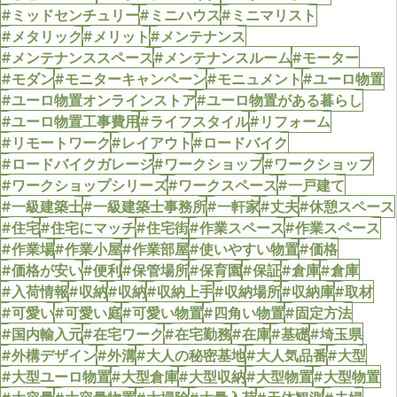
#ミッドセンチュリー
#ミニハウス
#ミニマリスト
#メタリック
#メリット
#メンテナンス
#メンテナンススペース
#メンテナンスルーム
#モーター
#モダン
#モニターキャンペーン
#モニュメント
#ユーロ物置
#ユーロ物置オンラインストア
#ユーロ物置がある暮らし
#ユーロ物置工事費用
#ライフスタイル
#リフォーム
#リモートワーク
#レイアウト
#ロードバイク
#ロードバイクガレージ
#ワークショップ
#ワークショップ
#ワークショップシリーズ
#ワークスペース
#一戸建て
#一級建築士
#一級建築士事務所
#一軒家
#丈夫
#休憩スペース
#住宅
#住宅にマッチ
#住宅街
#作業スペース
#作業スペース
#作業場
#作業小屋
#作業部屋
#使いやすい物置
#価格
#価格が安い
#便利
#保管場所
#保育園
#保証
#倉庫
#倉庫
#入荷情報
#収納
#収納
#収納上手
#収納場所
#収納庫
#取材
#可愛い
#可愛い庭
#可愛い物置
#四角い物置
#固定方法
#国内輸入元
#在宅ワーク
#在宅勤務
#在庫
#基礎
#埼玉県
#外構デザイン
#外溝
#大人の秘密基地
#大人気品番
#大型
#大型ユーロ物置
#大型倉庫
#大型収納
#大型物置
#大型物置