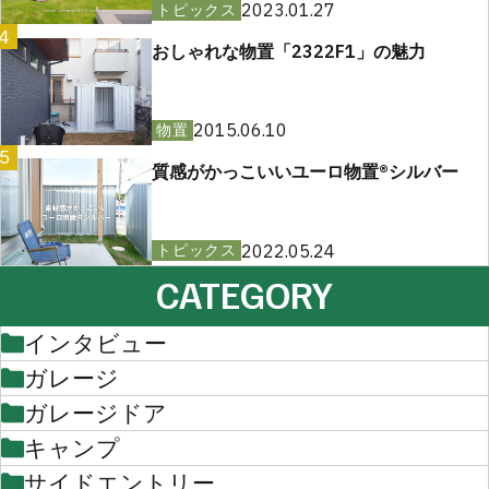
2023.01.27
トピックス
4
おしゃれな物置「2322F1」の魅力
2015.06.10
物置
5
質感がかっこいいユーロ物置®︎シルバー
2022.05.24
トピックス
CATEGORY
インタビュー
ガレージ
ガレージドア
キャンプ
サイドエントリー