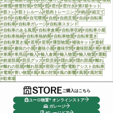
#積雪
#積雪対策
#空間
#窓
#窓付
#窓付き
#第3節キット
#筋トレ
#筋トレルーム
#筋肉トレーニング
#納品
#組立て
#自作
#自動車
#自宅環境
#自然
#自然災害
#自由
#自転車
#自転車
#自転車ガレージ
#自転車スタンド
#自転車のある風景
#自転車倉庫
#自転車収納
#自転車小屋
#自転車格納
#自転車格納庫
#自転車物置
#自転車置き
#自転車置き場
#若草
#若草
#薄型物置
#補強キット
#資材
#趣味
#趣味の小屋
#趣味小屋
#趣味空間
#趣味部屋
#車
#車庫
#車庫
#車用品
#輸入
#輸入倉庫
#輸入物置
#輸入物置
#運動
#鉄道部屋
#防災グッズ
#防災術
#隠れ家
#隠れ部屋
#離れ
#離れの部屋
#離れ部屋
#雨宿り
#雪
#電動アシスト自転車
#電車
#青い物置
#風
#風の対策
#風の影響
#風害
#風対策
#駐車場
STORE
ご購入はこちら
ユーロ物置® オンラインストア
ガレージ
ガレージドア