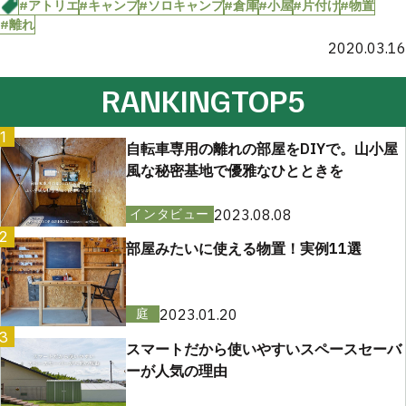
#アトリエ
#キャンプ
#ソロキャンプ
#倉庫
#小屋
#片付け
#物置
#離れ
2020.03.16
RANKING
TOP5
1
自転車専用の離れの部屋をDIYで。山小屋
風な秘密基地で優雅なひとときを
2023.08.08
インタビュー
2
部屋みたいに使える物置！実例11選
2023.01.20
庭
3
スマートだから使いやすいスペースセーバ
ーが人気の理由