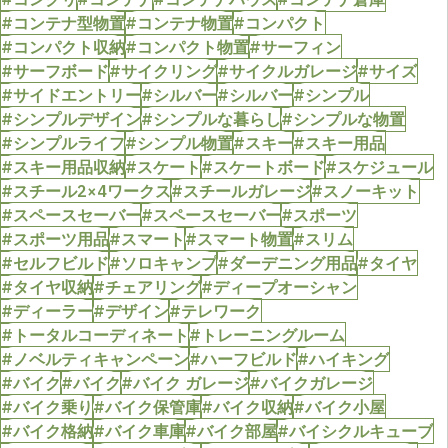
#コンテナ型物置
#コンテナ物置
#コンパクト
#コンパクト収納
#コンパクト物置
#サーフィン
#サーフボード
#サイクリング
#サイクルガレージ
#サイズ
#サイドエントリー
#シルバー
#シルバー
#シンプル
#シンプルデザイン
#シンプルな暮らし
#シンプルな物置
#シンプルライフ
#シンプル物置
#スキー
#スキー用品
#スキー用品収納
#スケート
#スケートボード
#スケジュール
#スチール2×4ワークス
#スチールガレージ
#スノーキット
#スペースセーバー
#スペースセーバー
#スポーツ
#スポーツ用品
#スマート
#スマート物置
#スリム
#セルフビルド
#ソロキャンプ
#ダーデニング用品
#タイヤ
#タイヤ収納
#チェアリング
#ディープオーシャン
#ディーラー
#デザイン
#テレワーク
#トータルコーディネート
#トレーニングルーム
#ノベルティキャンペーン
#ハーフビルド
#ハイキング
#バイク
#バイク
#バイク ガレージ
#バイクガレージ
#バイク乗り
#バイク保管庫
#バイク収納
#バイク小屋
#バイク格納
#バイク車庫
#バイク部屋
#バイシクルキューブ