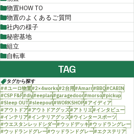
物置HOW TO
物置のよくあるご質問
社内の様子
秘密基地
組立
自転車
TAG
タグから探す
##ユーロ物置
#2×4works
#2台用
#Amarr
#BBQ
#CABIN
#CSP F&F
#diy
#eeplan
#garagedoor
#morso
#pickup
#Sleep OUT
#sleepout
#WORKSHOP
#アイディア
#アウトドア
#アウトドアグッズ
#アトリエ
#インタビュー
#インテリア
#インテリアグッズ
#ウインタースポーツ
#ウエスタンレッドシダー
#ウッドデッキ
#ウッドラングレー
#ウッドランドグレー
#ウッドランドグレー
#エクステリア