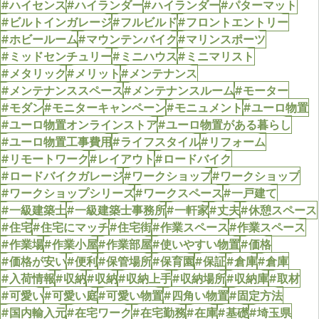
#ハイセンス
#ハイランダー
#ハイランダー
#パターマット
#ビルトインガレージ
#フルビルド
#フロントエントリー
#ホビールーム
#マウンテンバイク
#マリンスポーツ
#ミッドセンチュリー
#ミニハウス
#ミニマリスト
#メタリック
#メリット
#メンテナンス
#メンテナンススペース
#メンテナンスルーム
#モーター
#モダン
#モニターキャンペーン
#モニュメント
#ユーロ物置
#ユーロ物置オンラインストア
#ユーロ物置がある暮らし
#ユーロ物置工事費用
#ライフスタイル
#リフォーム
#リモートワーク
#レイアウト
#ロードバイク
#ロードバイクガレージ
#ワークショップ
#ワークショップ
#ワークショップシリーズ
#ワークスペース
#一戸建て
#一級建築士
#一級建築士事務所
#一軒家
#丈夫
#休憩スペース
#住宅
#住宅にマッチ
#住宅街
#作業スペース
#作業スペース
#作業場
#作業小屋
#作業部屋
#使いやすい物置
#価格
#価格が安い
#便利
#保管場所
#保育園
#保証
#倉庫
#倉庫
#入荷情報
#収納
#収納
#収納上手
#収納場所
#収納庫
#取材
#可愛い
#可愛い庭
#可愛い物置
#四角い物置
#固定方法
#国内輸入元
#在宅ワーク
#在宅勤務
#在庫
#基礎
#埼玉県