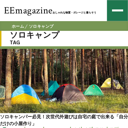
EEmagazine
おしゃれな物置・ガレージと暮らそう
ホーム
ソロキャンプ
ソロキャンプ
TAG
ソロキャンパー必見！次世代外遊びは自宅の庭で出来る「自分
だけの小屋作り」