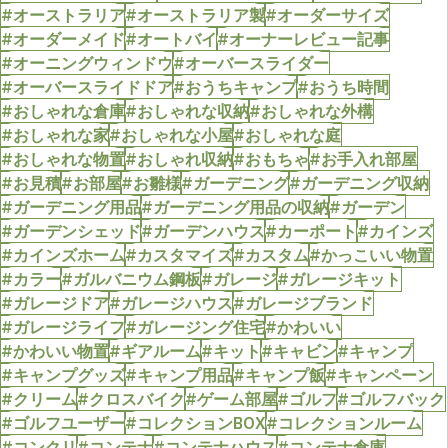
#オーストラリア
#オーストラリア製
#オーダーサイズ
#オーダーメイド
#オートバイ
#オーナーレビュー記事
#オーニングウィンドウ
#オーバースライダー
#オーバースライドドア
#おうちキャンプ
#おうち時間
#おしゃれな倉庫
#おしゃれな収納
#おしゃれな外構
#おしゃれな家
#おしゃれな小屋
#おしゃれな庭
#おしゃれな物置
#おしゃれ収納
#おもちゃ
#お手入れ部屋
#お見積
#お部屋
#お雛様
#ガーデニング
#ガーデニング収納
#ガーデニング用品
#ガーデニング用品の収納
#ガーデン
#ガーデンシェッド
#ガーデンハウス
#カーポート
#カインズ
#カインズホーム
#カスタマイズ
#カスタム
#かっこいい物置
#カラー
#ガルバニウム鋼板
#ガレージ
#ガレージキット
#ガレージドア
#ガレージハウス
#ガレージブランド
#ガレージライフ
#ガレージング住宅
#かわいい
#かわいい物置
#ギアルーム
#キット
#キャビン
#キャンプ
#キャンプグッズ
#キャンプ用品
#キャンプ飯
#キャンペーン
#クリーム
#クロスバイク
#ゲーム部屋
#ゴルフ
#ゴルフバック
#ゴルフユーザー
#コレクションBOX
#コレクションルーム
#コンクリ
#コンテナ
#コンテナハウス
#コンテナ倉庫