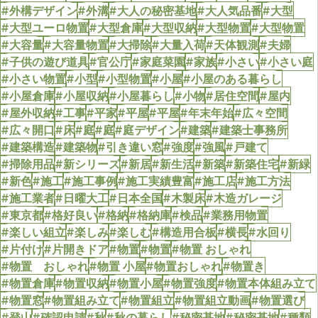
#外構デザイン
#外溝
#大人の秘密基地
#大人気品番
#大型
#大型ユーロ物置
#大型倉庫
#大型収納
#大型物置
#大型物置
#大容量
#大容量物置
#大掃除
#大量入荷
#天体観測
#夫婦
#子供の遊び道具
#官公庁
#家庭菜園
#家族
#小さい
#小さい庭
#小さい物置
#小型
#小型物置
#小屋
#小屋のある暮らし
#小屋倉庫
#小屋収納
#小屋暮らし
#小物
#居住空間
#屋内
#屋外収納
#工事
#平家
#平屋
#平屋
#年末年始
#広々空間
#広々開口
#床
#庭
#庭
#庭デザイン
#建築
#建築士事務所
#建築構造
#建築物
#引き違い窓
#強度
#強風
#戸建て
#掃除用品
#新シリーズ
#新居
#新生活
#新築
#新築住宅
#新緑
#新色
#施工
#施工事例
#施工実績豊富
#施工店
#施工方法
#施工業者
#日曜大工
#日本全国
#木製床
#木造ガレージ
#東京都
#格好良い
#格納
#格納庫
#検品
#業務用物置
#楽しい組立
#楽しみ
#楽しむ
#構造用合板
#横長
#水回り
#片付け
#片開きドア
#物置
#物置
#物置 おしゃれ
#物置 おしゃれ
#物置 小屋
#物置おしゃれ
#物置き
#物置倉庫
#物置収納
#物置小屋
#物置強度
#物置本体組み立て
#物置窓
#物置組み立て
#物置組立
#物置組立動画
#物置選び
#登山
#確認申請
#秋
#秋の暮らし
#秘密基地
#秘密基地
#種類