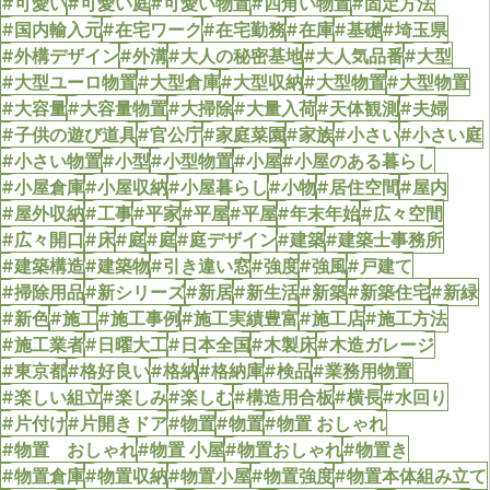
#可愛い
#可愛い庭
#可愛い物置
#四角い物置
#固定方法
#国内輸入元
#在宅ワーク
#在宅勤務
#在庫
#基礎
#埼玉県
#外構デザイン
#外溝
#大人の秘密基地
#大人気品番
#大型
#大型ユーロ物置
#大型倉庫
#大型収納
#大型物置
#大型物置
#大容量
#大容量物置
#大掃除
#大量入荷
#天体観測
#夫婦
#子供の遊び道具
#官公庁
#家庭菜園
#家族
#小さい
#小さい庭
#小さい物置
#小型
#小型物置
#小屋
#小屋のある暮らし
#小屋倉庫
#小屋収納
#小屋暮らし
#小物
#居住空間
#屋内
#屋外収納
#工事
#平家
#平屋
#平屋
#年末年始
#広々空間
#広々開口
#床
#庭
#庭
#庭デザイン
#建築
#建築士事務所
#建築構造
#建築物
#引き違い窓
#強度
#強風
#戸建て
#掃除用品
#新シリーズ
#新居
#新生活
#新築
#新築住宅
#新緑
#新色
#施工
#施工事例
#施工実績豊富
#施工店
#施工方法
#施工業者
#日曜大工
#日本全国
#木製床
#木造ガレージ
#東京都
#格好良い
#格納
#格納庫
#検品
#業務用物置
#楽しい組立
#楽しみ
#楽しむ
#構造用合板
#横長
#水回り
#片付け
#片開きドア
#物置
#物置
#物置 おしゃれ
#物置 おしゃれ
#物置 小屋
#物置おしゃれ
#物置き
#物置倉庫
#物置収納
#物置小屋
#物置強度
#物置本体組み立て