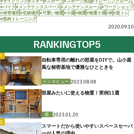
#サイクリング
#スキー
#スポーツ
#スポーツ用品
#トレーニングルーム
#バイク
#メンテナンススペース
#メンテナンスルーム
#ワークショップ
#保管場所
#収納場所
#可愛い物置
#小屋
#物置
#物置小屋
#秋
#筋トレ
#筋肉トレーニング
2020.09.10
RANKING
TOP5
1
自転車専用の離れの部屋をDIYで。山小屋
風な秘密基地で優雅なひとときを
2023.08.08
インタビュー
2
部屋みたいに使える物置！実例11選
2023.01.20
庭
3
スマートだから使いやすいスペースセーバ
ーが人気の理由