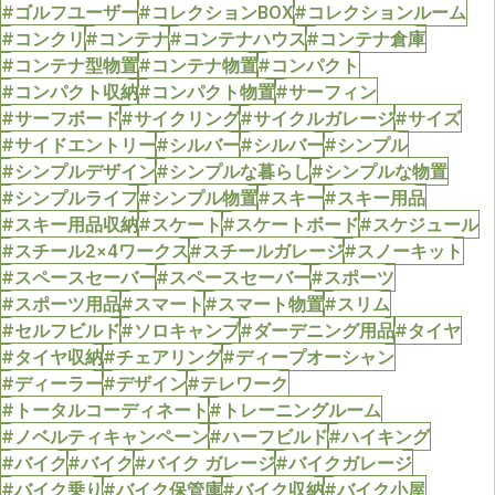
#ゴルフユーザー
#コレクションBOX
#コレクションルーム
#コンクリ
#コンテナ
#コンテナハウス
#コンテナ倉庫
#コンテナ型物置
#コンテナ物置
#コンパクト
#コンパクト収納
#コンパクト物置
#サーフィン
#サーフボード
#サイクリング
#サイクルガレージ
#サイズ
#サイドエントリー
#シルバー
#シルバー
#シンプル
#シンプルデザイン
#シンプルな暮らし
#シンプルな物置
#シンプルライフ
#シンプル物置
#スキー
#スキー用品
#スキー用品収納
#スケート
#スケートボード
#スケジュール
#スチール2×4ワークス
#スチールガレージ
#スノーキット
#スペースセーバー
#スペースセーバー
#スポーツ
#スポーツ用品
#スマート
#スマート物置
#スリム
#セルフビルド
#ソロキャンプ
#ダーデニング用品
#タイヤ
#タイヤ収納
#チェアリング
#ディープオーシャン
#ディーラー
#デザイン
#テレワーク
#トータルコーディネート
#トレーニングルーム
#ノベルティキャンペーン
#ハーフビルド
#ハイキング
#バイク
#バイク
#バイク ガレージ
#バイクガレージ
#バイク乗り
#バイク保管庫
#バイク収納
#バイク小屋