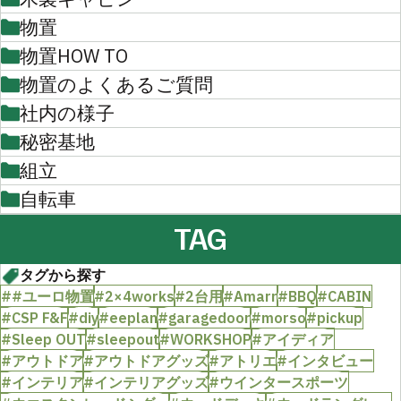
物置
物置HOW TO
物置のよくあるご質問
社内の様子
秘密基地
組立
自転車
TAG
タグから探す
##ユーロ物置
#2×4works
#2台用
#Amarr
#BBQ
#CABIN
#CSP F&F
#diy
#eeplan
#garagedoor
#morso
#pickup
#Sleep OUT
#sleepout
#WORKSHOP
#アイディア
#アウトドア
#アウトドアグッズ
#アトリエ
#インタビュー
#インテリア
#インテリアグッズ
#ウインタースポーツ