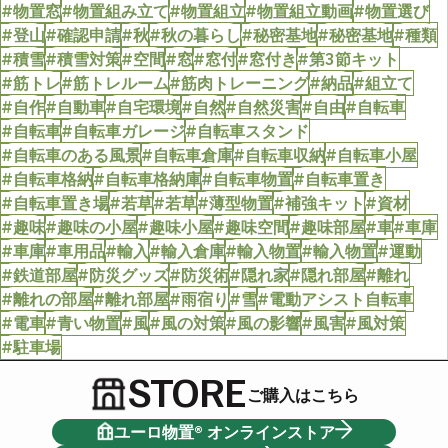
#物置窓
#物置組み立て
#物置組立
#物置組立動画
#物置選び
#登山
#確認申請
#秋
#秋の暮らし
#秘密基地
#秘密基地
#種類
#積雪
#積雪対策
#空間
#窓
#窓付
#窓付き
#第3節キット
#筋トレ
#筋トレルーム
#筋肉トレーニング
#納品
#組立て
#自作
#自動車
#自宅環境
#自然
#自然災害
#自由
#自転車
#自転車
#自転車ガレージ
#自転車スタンド
#自転車のある風景
#自転車倉庫
#自転車収納
#自転車小屋
#自転車格納
#自転車格納庫
#自転車物置
#自転車置き
#自転車置き場
#若草
#若草
#薄型物置
#補強キット
#資材
#趣味
#趣味の小屋
#趣味小屋
#趣味空間
#趣味部屋
#車
#車庫
#車庫
#車用品
#輸入
#輸入倉庫
#輸入物置
#輸入物置
#運動
#鉄道部屋
#防災グッズ
#防災術
#隠れ家
#隠れ部屋
#離れ
#離れの部屋
#離れ部屋
#雨宿り
#雪
#電動アシスト自転車
#電車
#青い物置
#風
#風の対策
#風の影響
#風害
#風対策
#駐車場
STORE
ご購入はこちら
ユーロ物置® オンラインストア