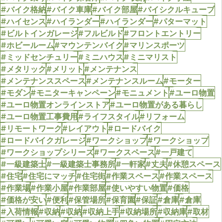
#バイク格納
#バイク車庫
#バイク部屋
#バイシクルキューブ
#ハイセンス
#ハイランダー
#ハイランダー
#パターマット
#ビルトインガレージ
#フルビルド
#フロントエントリー
#ホビールーム
#マウンテンバイク
#マリンスポーツ
#ミッドセンチュリー
#ミニハウス
#ミニマリスト
#メタリック
#メリット
#メンテナンス
#メンテナンススペース
#メンテナンスルーム
#モーター
#モダン
#モニターキャンペーン
#モニュメント
#ユーロ物置
#ユーロ物置オンラインストア
#ユーロ物置がある暮らし
#ユーロ物置工事費用
#ライフスタイル
#リフォーム
#リモートワーク
#レイアウト
#ロードバイク
#ロードバイクガレージ
#ワークショップ
#ワークショップ
#ワークショップシリーズ
#ワークスペース
#一戸建て
#一級建築士
#一級建築士事務所
#一軒家
#丈夫
#休憩スペース
#住宅
#住宅にマッチ
#住宅街
#作業スペース
#作業スペース
#作業場
#作業小屋
#作業部屋
#使いやすい物置
#価格
#価格が安い
#便利
#保管場所
#保育園
#保証
#倉庫
#倉庫
#入荷情報
#収納
#収納
#収納上手
#収納場所
#収納庫
#取材