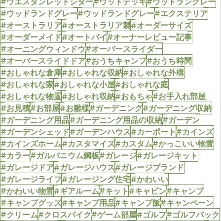
#ウエスタンレッドシダー
#ウッドデッキ
#ウッドラングレー
#ウッドランドグレー
#ウッドランドグレー
#エクステリア
#オーストラリア
#オーストラリア製
#オーダーサイズ
#オーダーメイド
#オートバイ
#オーナーレビュー記事
#オーニングウィンドウ
#オーバースライダー
#オーバースライドドア
#おうちキャンプ
#おうち時間
#おしゃれな倉庫
#おしゃれな収納
#おしゃれな外構
#おしゃれな家
#おしゃれな小屋
#おしゃれな庭
#おしゃれな物置
#おしゃれ収納
#おもちゃ
#お手入れ部屋
#お見積
#お部屋
#お雛様
#ガーデニング
#ガーデニング収納
#ガーデニング用品
#ガーデニング用品の収納
#ガーデン
#ガーデンシェッド
#ガーデンハウス
#カーポート
#カインズ
#カインズホーム
#カスタマイズ
#カスタム
#かっこいい物置
#カラー
#ガルバニウム鋼板
#ガレージ
#ガレージキット
#ガレージドア
#ガレージハウス
#ガレージブランド
#ガレージライフ
#ガレージング住宅
#かわいい
#かわいい物置
#ギアルーム
#キット
#キャビン
#キャンプ
#キャンプグッズ
#キャンプ用品
#キャンプ飯
#キャンペーン
#クリーム
#クロスバイク
#ゲーム部屋
#ゴルフ
#ゴルフバック