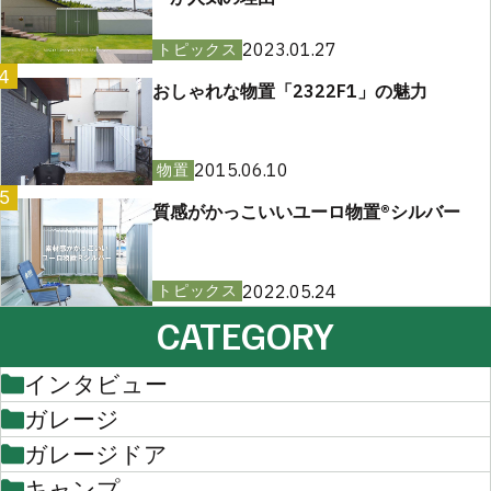
2023.01.27
トピックス
4
おしゃれな物置「2322F1」の魅力
2015.06.10
物置
5
質感がかっこいいユーロ物置®︎シルバー
2022.05.24
トピックス
CATEGORY
インタビュー
ガレージ
ガレージドア
キャンプ