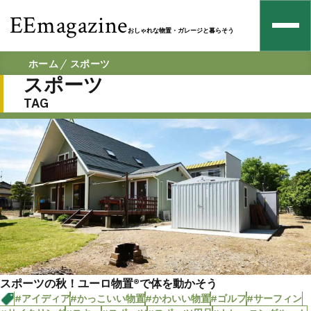
EEmagazine
おしゃれな物置・ガレージと暮らそう
ホーム
スポーツ
スポーツ
TAG
スポーツの秋！ユーロ物置®︎で体を動かそう
#アイディア
#かっこいい物置
#かわいい物置
#ゴルフ
#サーフィン