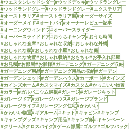
#ウエスタンレッドシダー
#ウッドデッキ
#ウッドラングレー
#ウッドランドグレー
#ウッドランドグレー
#エクステリア
#オーストラリア
#オーストラリア製
#オーダーサイズ
#オーダーメイド
#オートバイ
#オーナーレビュー記事
#オーニングウィンドウ
#オーバースライダー
#オーバースライドドア
#おうちキャンプ
#おうち時間
#おしゃれな倉庫
#おしゃれな収納
#おしゃれな外構
#おしゃれな家
#おしゃれな小屋
#おしゃれな庭
#おしゃれな物置
#おしゃれ収納
#おもちゃ
#お手入れ部屋
#お見積
#お部屋
#お雛様
#ガーデニング
#ガーデニング収納
#ガーデニング用品
#ガーデニング用品の収納
#ガーデン
#ガーデンシェッド
#ガーデンハウス
#カーポート
#カインズ
#カインズホーム
#カスタマイズ
#カスタム
#かっこいい物置
#カラー
#ガルバニウム鋼板
#ガレージ
#ガレージキット
#ガレージドア
#ガレージハウス
#ガレージブランド
#ガレージライフ
#ガレージング住宅
#かわいい
#かわいい物置
#ギアルーム
#キット
#キャビン
#キャンプ
#キャンプグッズ
#キャンプ用品
#キャンプ飯
#キャンペーン
#クリーム
#クロスバイク
#ゲーム部屋
#ゴルフ
#ゴルフバック