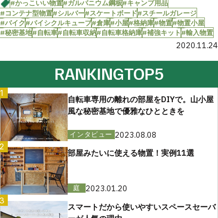
#かっこいい物置
#ガルバニウム鋼板
#キャンプ用品
#コンテナ型物置
#シルバー
#スケートボード
#スチールガレージ
#バイク
#バイシクルキューブ
#倉庫
#小屋
#格納庫
#物置
#物置小屋
#秘密基地
#自転車
#自転車収納
#自転車格納庫
#補強キット
#輸入物置
2020.11.24
RANKING
TOP5
1
自転車専用の離れの部屋をDIYで。山小屋
風な秘密基地で優雅なひとときを
2023.08.08
インタビュー
2
部屋みたいに使える物置！実例11選
2023.01.20
庭
3
スマートだから使いやすいスペースセーバ