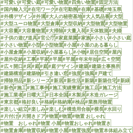
#可愛い
#可愛い庭
#可愛い物置
#四角い物置
#固定方法
#国内輸入元
#在宅ワーク
#在宅勤務
#在庫
#基礎
#埼玉県
#外構デザイン
#外溝
#大人の秘密基地
#大人気品番
#大型
#大型ユーロ物置
#大型倉庫
#大型収納
#大型物置
#大型物置
#大容量
#大容量物置
#大掃除
#大量入荷
#天体観測
#夫婦
#子供の遊び道具
#官公庁
#家庭菜園
#家族
#小さい
#小さい庭
#小さい物置
#小型
#小型物置
#小屋
#小屋のある暮らし
#小屋倉庫
#小屋収納
#小屋暮らし
#小物
#居住空間
#屋内
#屋外収納
#工事
#平家
#平屋
#平屋
#年末年始
#広々空間
#広々開口
#床
#庭
#庭
#庭デザイン
#建築
#建築士事務所
#建築構造
#建築物
#引き違い窓
#強度
#強風
#戸建て
#掃除用品
#新シリーズ
#新居
#新生活
#新築
#新築住宅
#新緑
#新色
#施工
#施工事例
#施工実績豊富
#施工店
#施工方法
#施工業者
#日曜大工
#日本全国
#木製床
#木造ガレージ
#東京都
#格好良い
#格納
#格納庫
#検品
#業務用物置
#楽しい組立
#楽しみ
#楽しむ
#構造用合板
#横長
#水回り
#片付け
#片開きドア
#物置
#物置
#物置 おしゃれ
#物置 おしゃれ
#物置 小屋
#物置おしゃれ
#物置き
#物置倉庫
#物置収納
#物置小屋
#物置強度
#物置本体組み立て