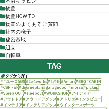
木製キャビン
物置
物置HOW TO
物置のよくあるご質問
社内の様子
秘密基地
組立
自転車
TAG
タグから探す
##ユーロ物置
#2×4works
#2台用
#Amarr
#BBQ
#CABIN
#CSP F&F
#diy
#eeplan
#garagedoor
#morso
#pickup
#Sleep OUT
#sleepout
#WORKSHOP
#アイディア
#アウトドア
#アウトドアグッズ
#アトリエ
#インタビュー
#インテリア
#インテリアグッズ
#ウインタースポーツ