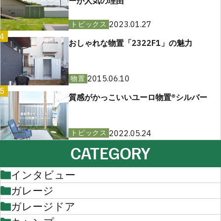
ーが人気の理由
2023.01.27
トピックス
4
おしゃれな物置「2322F1」の魅力
2015.06.10
物置
5
質感がかっこいいユーロ物置®︎シルバー
2022.05.24
トピックス
CATEGORY
インタビュー
ガレージ
ガレージドア