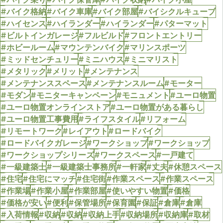
#バイク格納
#バイク車庫
#バイク部屋
#バイシクルキューブ
#ハイセンス
#ハイランダー
#ハイランダー
#パターマット
#ビルトインガレージ
#フルビルド
#フロントエントリー
#ホビールーム
#マウンテンバイク
#マリンスポーツ
#ミッドセンチュリー
#ミニハウス
#ミニマリスト
#メタリック
#メリット
#メンテナンス
#メンテナンススペース
#メンテナンスルーム
#モーター
#モダン
#モニターキャンペーン
#モニュメント
#ユーロ物置
#ユーロ物置オンラインストア
#ユーロ物置がある暮らし
#ユーロ物置工事費用
#ライフスタイル
#リフォーム
#リモートワーク
#レイアウト
#ロードバイク
#ロードバイクガレージ
#ワークショップ
#ワークショップ
#ワークショップシリーズ
#ワークスペース
#一戸建て
#一級建築士
#一級建築士事務所
#一軒家
#丈夫
#休憩スペース
#住宅
#住宅にマッチ
#住宅街
#作業スペース
#作業スペース
#作業場
#作業小屋
#作業部屋
#使いやすい物置
#価格
#価格が安い
#便利
#保管場所
#保育園
#保証
#倉庫
#倉庫
#入荷情報
#収納
#収納
#収納上手
#収納場所
#収納庫
#取材