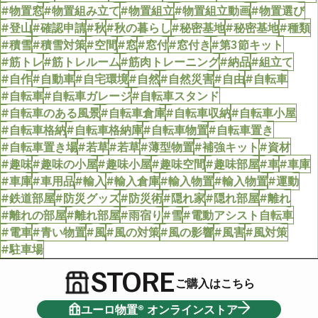
#物置窓
#物置組み立て
#物置組立
#物置組立動画
#物置選び
#登山
#確認申請
#秋
#秋の暮らし
#秘密基地
#秘密基地
#種類
#積雪
#積雪対策
#空間
#窓
#窓付
#窓付き
#第3節キット
#筋トレ
#筋トレルーム
#筋肉トレーニング
#納品
#組立て
#自作
#自動車
#自宅環境
#自然
#自然災害
#自由
#自転車
#自転車
#自転車ガレージ
#自転車スタンド
#自転車のある風景
#自転車倉庫
#自転車収納
#自転車小屋
#自転車格納
#自転車格納庫
#自転車物置
#自転車置き
#自転車置き場
#若草
#若草
#薄型物置
#補強キット
#資材
#趣味
#趣味の小屋
#趣味小屋
#趣味空間
#趣味部屋
#車
#車庫
#車庫
#車用品
#輸入
#輸入倉庫
#輸入物置
#輸入物置
#運動
#鉄道部屋
#防災グッズ
#防災術
#隠れ家
#隠れ部屋
#離れ
#離れの部屋
#離れ部屋
#雨宿り
#雪
#電動アシスト自転車
#電車
#青い物置
#風
#風の対策
#風の影響
#風害
#風対策
#駐車場
STORE
ご購入はこちら
ユーロ物置® オンラインストア